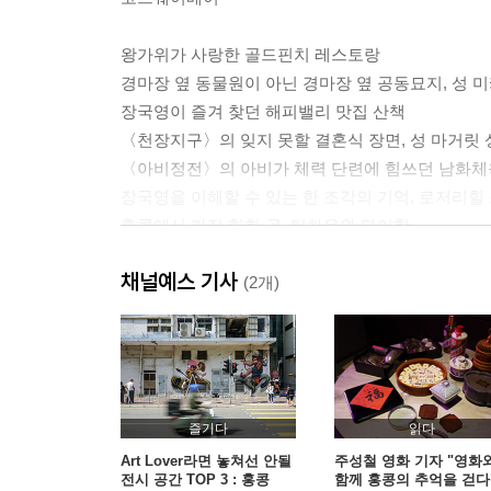
왕가위가 사랑한 골드핀치 레스토랑
경마장 옆 동물원이 아닌 경마장 옆 공동묘지, 성 
장국영이 즐겨 찾던 해피밸리 맛집 산책
〈천장지구〉의 잊지 못할 결혼식 장면, 성 마거릿 
〈아비정전〉의 아비가 체력 단련에 힘쓰던 남화
장국영을 이해할 수 있는 한 조각의 기억, 로저리힐
홍콩에서 가장 힙한 곳, 틴하우와 타이항
채널예스 기사
센트럴
(2개)
만다린 오리엔탈 호텔, 장국영의 마지막 객실
홍콩의 명불허전 뷰 맛집, 빅토리아 피크
수많은 홍콩 감독들이 상상력을 펼친 황후상 광장
헤어진 이들은 미드 레벨 에스컬레이터에서 다시 
즐기다
읽다
왕가위의 택동영화사와 〈중경삼림〉
Art Lover라면 놓쳐선 안될
주성철 영화 기자 "영화
전시 공간 TOP 3 : 홍콩
함께 홍콩의 추억을 걷다
홍콩의 퐁피두 센터, 타이퀀