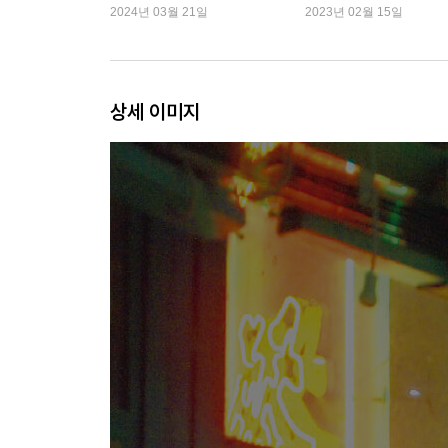
2024년 03월 21일
2023년 02월 15일
소호의 시작 스탠턴 바
홍콩의 홍대 앞 란콰이퐁, 프린지 클럽에서 가스등
센트럴에서 만난 유덕화와 양조위
상세 이미지
셩완
장국영과 유덕화와 장만옥이 만나고 헤어지던 캐슬
홍콩의 구가옥 밀집지역, 윙리 스트리트
영화 속 낡은 아파트에서 복합문화단지로 화려한 변신
아빠가 된 장국영의 집 미룬 하우스
애드미럴티
파란색 타일이 인상적인 애드미럴티 역
통유리 경찰서의 진실, 퀸스웨이 플라자
완차이