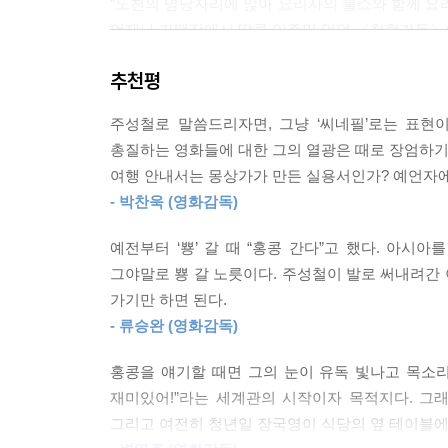
“노천의 명당자리에 앉아 요리사의 불쇼와 함께 요
언제나 가맥집에서 땅콩 안주만 먹던 〈첩혈가두〉의
추천평
예비 영화여행자들을 위한
깊고 섬세한 홍콩 가이드
주성철로 말씀드리자면, 그냥 ‘씨네필’로는 표현
총질하는 영화들에 대한 그의 열광은 때로 장엄하기조
홍콩에 관한 한 AI처럼 모든 정보를 가슴으로 
여행 안내서는 몽상가가 만든 실용서인가? 예언자에
장소마다 술술 풀어내는 풍부한 영화 지식도 놀랍
- 박찬욱 (영화감독)
뛰게 만든다. 장소를 찾아가는 법, 여행 동선도 친절
QR코드’를 마련하여 홍콩여행을 원하는 독자에게
예전부터 ‘뿅’ 갈 때 “홍콩 간다”고 했다. 아시
곳’으로 급부상한 틴하우와 타이항, 시골마을 샤로퉁
그야말로 뿅 갈 노릇이다. 주성철이 발로 써내려간 
가기만 하면 된다.
아무리 변해간다 해도
- 류승완 (영화감독)
영화가 있는 한 홍콩은 영원한 홍콩이다
홍콩을 얘기할 때면 그의 눈이 유독 빛나고 목소
한 시대를 진하게 풍미했고, 지금은 새로운 OTT
재미있어!”라는 세계관의 시작이자 목적지다. 그
홍콩영화를 통해 홍콩이 지나온 길을 하나씩 짚어나
그리고 여전히 청년일 장국영이 식당의 옆 테이블에서
머무르며 만남과 헤어짐의 사연을 쓰고, 딸랑거리는