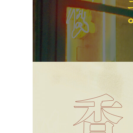
성룡의 모든 것, 홍콩 컨벤션 센터
홍콩의 아침은 완차이에서 시작한다
홍콩의 옛 모습, 이절화원
장학우와 탕웨이는 호놀룰루 차찬텡에서
노스포인트
〈리틀 청〉의 동네 건달 프루트 챈을 기억하며
장국영의 팬이라면 반드시 들러야 할 퀸스 카페
사이잉푼, 케네디타운, 홍콩대학
홍콩영화의 무드가 물씬 느껴지는 사이잉푼
케네디타운 서쪽 사이완 수영창고와 〈색, 계〉 양
〈색, 계〉 〈유리의 성〉 속 젊은이들의 학교, 홍