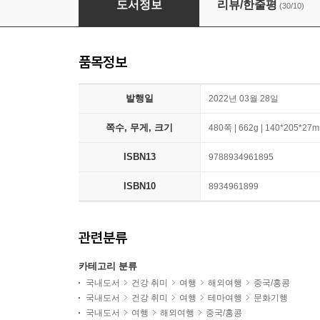
도서정보
리뷰/한줄평
(30/10)
품목정보
발행일
2022년 03월 28일
쪽수, 무게, 크기
480쪽 | 662g | 140*205*27
ISBN13
9788934961895
ISBN10
8934961899
관련분류
카테고리 분류
국내도서
건강 취미
여행
해외여행
중국/홍콩
국내도서
건강 취미
여행
테마여행
문화기행
국내도서
여행
해외여행
중국/홍콩