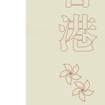
리펄스베이
양조위와 탕웨이가 마음의 문을 열었던 베란다 카
영화 속 주인공들이 일탈을 꿈꾸던 리펄스베이
〈이도공간〉 용감각공원, 세상의 끝에서 사랑을 
애버딘과 섹오 비치
주성치가 마지막 요리 대결을 펼친 태백 레스토랑
〈희극지왕〉에서 주성치가 연극을 하던 정겨운 동
2장 구룡반도에 가면 누구나 누아르의 주인공이 된
침사추이
홍콩의 대표명물 스타페리와 스타의 거리
〈첨밀밀〉의 캔턴 로드와 〈타락천사〉의 맥도널