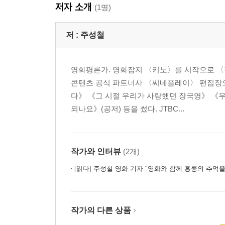
저자 소개
(1명)
저 :
주성철
영화평론가. 영화잡지 〈키노〉를 시작으로 〈필
콘텐츠 공식 파트너사 〈씨네플레이〉 편집장으
다》 《그 시절 우리가 사랑했던 장국영》 《
되나요》(공저) 등을 썼다. JTBC...
작가와 인터뷰
(2개)
[읽다]
주성철 영화 기자 "영화와 함께 홍콩의 추억을
작가의 다른 상품