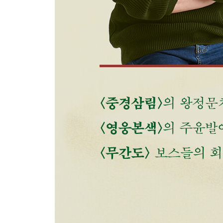
홍함 역에서 홍콩 최고의 탄탄면을 맛보다
옥상 수영장 경관이 뛰어난 하버그랜드 구룡
구룡채성공원과 카이탁 공항
〈아비정전〉과 〈추룡〉, 홍콩의 씬시티
주윤발의 마음을 사로잡은 카이탁 공항에서의 야경
쿤통과 응아우타우콕
쿤통에서 두기봉의 영화사 밀키웨이를 찾다
〈무간도2〉 누아르 감성 가득한 보스들의 회식 장
3장 신계, 색다른 홍콩을 만나다
샤틴과 캄산