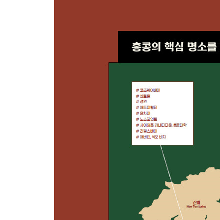
5장 영화에 매력을 더하는 마카오와 카이핑
마카오
〈정무문〉에서 이소룡이 쫓겨나던 카몽이스 공원
미로 같은 집 산바호텔
릴라우 광장에 가면 폼생폼사 사진을 찍자
카이핑
〈일대종사〉의 촬영지 카이핑에 가다
유네스코 세계문화유산 댜오러우에 오르다