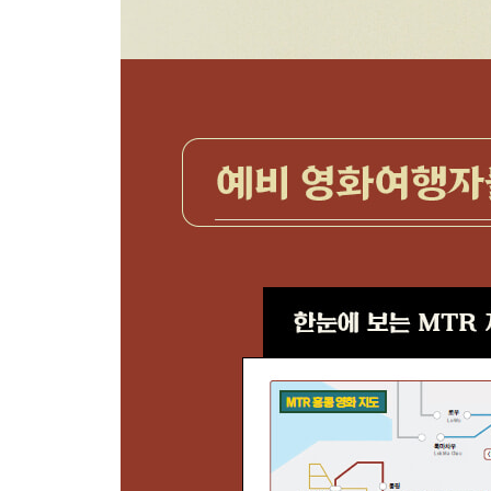
샤틴 만불사에서 무간지옥 체험하기
샤틴 경마장에서 주성치를 기다리며
〈도학위룡〉에서 주성치가 다니던 학교
홍콩 원숭이 체험, 캄산 컨트리파크
워합섹 묘지
〈메이드 인 홍콩〉 그 소녀의 무덤은 어디로 갔을
샤로퉁
걸어도 걸어도 끝나지 않을 것 같은 시골길, 샤로퉁
사이쿵과 레이유문
사이쿵에 가면 해산물을 맛보라