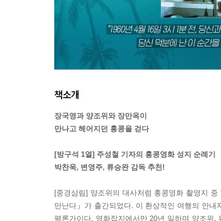
책소개
장국영과 양조위와 장만옥이
만나고 헤어지던 홍콩을 걷다
[방구석 1열] 주성철 기자의 홍콩영화 성지 순례기
박찬욱, 변영주, 류승완 감독 추천!
[중경삼림] 양조위의 대사처럼 홍콩영화 촬영지 중
만난다』가 출간되었다. 이 환상적인 여행의 안내자는
평론가이다. 영화잡지에서만 20년 일하며 양조위, 