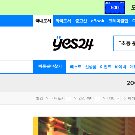
국내도서
외국도서
중고샵
eBook
크레마클럽
C
빠른분야찾기
베스트
신상품
이벤트
바이백
매
20
웰컴
국내도서
건강 취미
여행
해