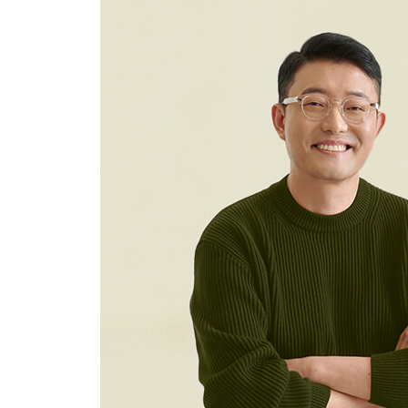
조던과 야우마테이
온갖 것이 가득한 홍콩의 남대문, 템플 스트리트
영화 마니아라면 꼭 들러야 할 큐브릭 서점
몽콕과 프린스 에드워드
홍콩 누아르 하면 떠오르는 곳, 몽콕
장국영과 이소룡의 마지막 집
주성치의 행운다과점에서 오후 즐기기
삼수이포
삼수이포의 매력을 알려준 메이호 하우스와 가든 
홍콩인의 비애와 슬픔의 정서를 품은 도시, 청샤완
홍함