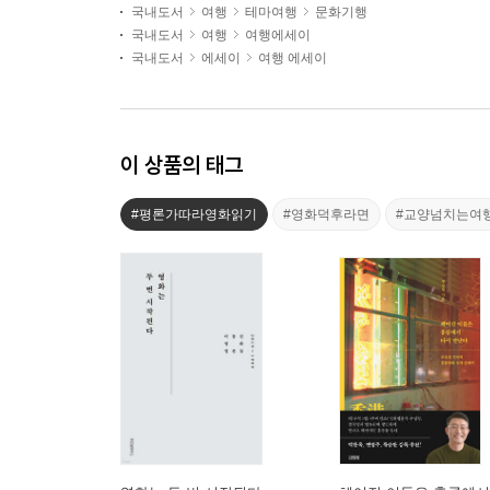
국내도서
여행
테마여행
문화기행
국내도서
여행
여행에세이
국내도서
에세이
여행 에세이
이 상품의 태그
#평론가따라영화읽기
#영화덕후라면
#교양넘치는여