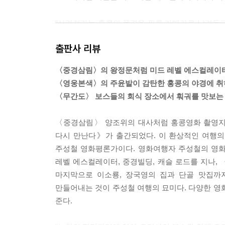
“사라져가는 홍콩의 풍경을 필름 카메라로 남겨두
찾아간 곳이 바로 포팅어 스트리트였다. 바로 그 옛길
출판사 리뷰
---「홍콩의 퐁피두 센터, 타이퀀」 중에서
〈중경삼림〉의 왕정문처럼 미드 레벨 에스컬레이
하나의 공간 안에 이렇게 서로 다른 영화가 만나고,
〈영웅본색〉의 주윤발이 감탄한 홍콩의 야경에 
콩은 그 자체로 영화 같은 곳이다. 이것이 우리가 
〈무간도〉 보스들의 회식 장소에서 훠궈를 맛보는 
---「소호의 시작 스탠턴 바」 중에서
〈중경삼림〉 양조위의 대사처럼 홍콩영화 촬영지 
영화에서는 낮에는 그야말로 인상 좋고 마음씨 좋
다시 만난다》가 출간되었다. 이 환상적인 여행의 
의 화려한 칼솜씨가 예사롭게 보이지 않았다.
주성철 영화평론가이다. 영화여행자 주성철의 영화
레벨 에스컬레이터, 중경빌딩, 캐슬 로드를 지나,
---「사이쿵에 가면 해산물을 맛보라」 중에서
마지막으로 이소룡, 장국영의 집과 단골 맛집까지
만들어내는 것이 주성철 여행의 묘미다. 다양한 영
준다.