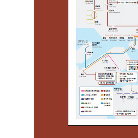
홍콩의 가장 큰 어시장 레이유문
남생원
대낮에 펼쳐진 마지막 결투신, 남생원
4장 홍콩을 더 특별하게 만드는 란타우섬
란타우섬
양조위의 운명을 품은 세계 최대 크기의 청동좌불
주성치 월드의 고향 타이오 마을
세상에서 가장 애틋한 〈열혈남아〉 공중전화 키스
드디어 왕가위와 조우한 장만옥
해적왕 장보자의 섬 청차우
고요한 여행자의 섬 펭차우
라마섬에서 맛본 홍콩 최고의 두부 푸딩