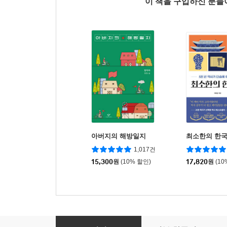
이 책을 구입하신 분
아버지의 해방일지
최소한의 한
1,017건
15,300
원
(10% 할인)
17,820
원
(10
헤어진 이들은 홍콩에서 다시 만난다