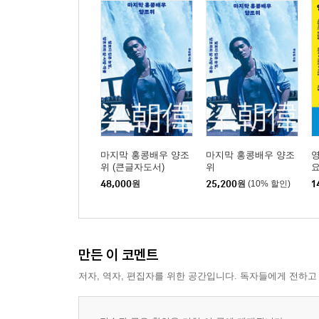
마지막 홍콩배우 양조
마지막 홍콩배우 양조
위 (큰글자도서)
위
요
48,000
원
25,200
원
(10% 할인)
1
만든 이 코멘트
저자, 역자, 편집자를 위한 공간입니다. 독자들에게 전하고