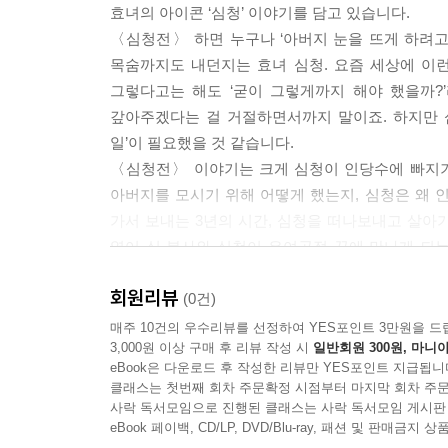
효녀의 아이콘 ‘심청’ 이야기를 담고 있습니다.
〈심청전〉 하면 누구나 ‘아버지 눈을 뜨게 하려고
목숨까지도 내던지는 효녀 심청. 요즘 세상에 이런
그렇다고는 해도 ‘굳이 그렇게까지 해야 했을까?
갚아주겠다는 걸 거절하면서까지 말이죠. 하지만
일’이 필요했을 것 같습니다.
〈심청전〉 이야기는 크게 심청이 인당수에 빠지기
아버지를 모시기 위해 어떻게 했는지, 심청은 왜 
가서 보내는 3년의 시간, 심청을 떠나보내고 살아가
열어 심 봉사와 심청이 우여곡절 끝에 만나게 되
담겨 있지 않나요?
회원리뷰
이 책은 〈심청전〉 온작품을 초등학생 눈높이에 맞
(0건)
이야기 뒤에 ‘10문 10답’을 두어 〈심청전〉을 
매주 10건의 우수리뷰를 선정하여 YES포인트 3만원을 드
3,000원 이상 구매 후 리뷰 작성 시
일반회원 300원, 마니아
전하는, 심 봉사와 청이의 애틋하고 가슴 찡한 이야
eBook은 다운로드 후 작성한 리뷰만 YES포인트 지급됩니
클래스는 첫번째 회차 주문확정 시점부터 마지막 회차 주문
사락 독서모임으로 진행된 클래스는 사락 독서모임 게시판
eBook 페이백, CD/LP, DVD/Blu-ray, 패션 및 판매금