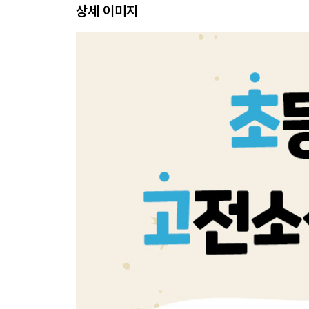
상세 이미지
2. 심청이 한 일은 효일까요?
3. 심청은 어떤 딸인가요?
4. 심 봉사는 어떻게 변했나요?
5. 곽씨 부인과 뺑덕어미는 어떻게 다른가요?
6. 왜 용궁과 옥황상제가 나올까요?
7. 인당수와 연꽃은 무엇을 의미하나요?
8. 꿈은 현실과 반대라고요?
9. 눈을 뜬다는 게 어떤 의미일까요?
10. 조선 시대 시각장애인은 어떻게 살았을까요?