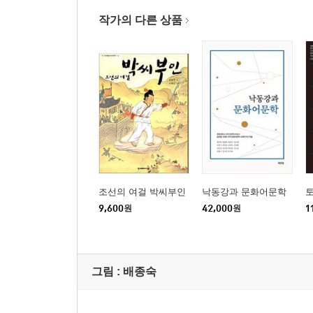
작가의 다른 상품
조선의 여걸 박씨부인
낙동강과 문화어문학
9,600
원
42,000
원
1
그림 :
배종숙