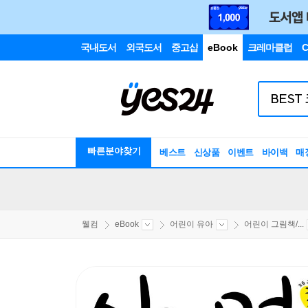
국내도서
외국도서
중고샵
eBook
크레마클럽
C
빠른분야찾기
베스트
신상품
이벤트
바이백
매
웰컴
eBook
어린이 유아
어린이 그림책/...