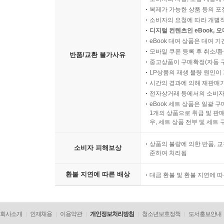
복제가 가능한 상품 등의 포장을 
소비자의 요청에 따라 개별
디지털 컨텐츠인 eBook, 
eBook 대여 상품은 대여 기
모바일 쿠폰 등록 후 취소/환
반품/교환 불가사유
중고상품이 구매확정(자동 
LP상품의 재생 불량 원인이 기
시간의 경과에 의해 재판매가
전자상거래 등에서의 소비자
eBook 세트 상품은 일괄 
1개의 상품으로 취급 및 판매
우, 세트 상품 전부 및 세트
상품의 불량에 의한 반품, 교
소비자 피해보상
준하여 처리됨
환불 지연에 따른 배상
대금 환불 및 환불 지연에 
회사소개
인재채용
이용약관
개인정보처리방침
청소년보호정책
도서홍보안내