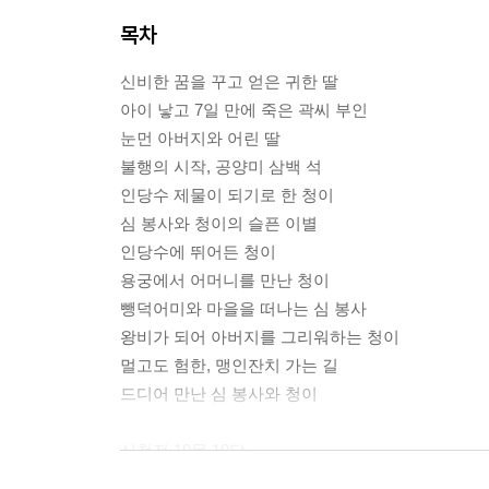
목차
신비한 꿈을 꾸고 얻은 귀한 딸
아이 낳고 7일 만에 죽은 곽씨 부인
눈먼 아버지와 어린 딸
불행의 시작, 공양미 삼백 석
인당수 제물이 되기로 한 청이
심 봉사와 청이의 슬픈 이별
인당수에 뛰어든 청이
용궁에서 어머니를 만난 청이
뺑덕어미와 마을을 떠나는 심 봉사
왕비가 되어 아버지를 그리워하는 청이
멀고도 험한, 맹인잔치 가는 길
드디어 만난 심 봉사와 청이
심청전 10문 10답
1. 심청은 왜 승상 부인의 제안을 거절했을까요?