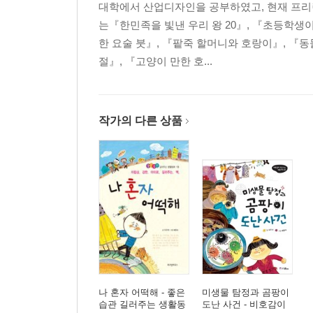
대학에서 산업디자인을 공부하였고, 현재 프리
는『한민족을 빛낸 우리 왕 20』, 『초등학생이
한 요술 붓』, 『팥죽 할머니와 호랑이』, 『동
절』, 『고양이 만한 호...
작가의 다른 상품
나 혼자 어떡해 - 좋은
미생물 탐정과 곰팡이
습관 길러주는 생활동
도난 사건 - 비호감이