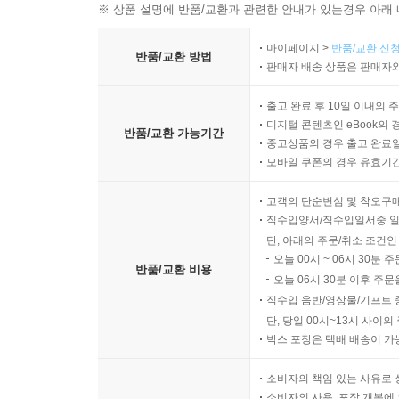
※ 상품 설명에 반품/교환과 관련한 안내가 있는경우 아래 
마이페이지 >
반품/교환 신청
반품/교환 방법
판매자 배송 상품은 판매자와
출고 완료 후 10일 이내의 
디지털 콘텐츠인 eBook의 
반품/교환 가능기간
중고상품의 경우 출고 완료일
모바일 쿠폰의 경우 유효기간(
고객의 단순변심 및 착오구
직수입양서/직수입일서중 일
단, 아래의 주문/취소 조건인
오늘 00시 ~ 06시 30분 
반품/교환 비용
오늘 06시 30분 이후 주문
직수입 음반/영상물/기프트 
단, 당일 00시~13시 사이
박스 포장은 택배 배송이 가
소비자의 책임 있는 사유로 
소비자의 사용, 포장 개봉에 