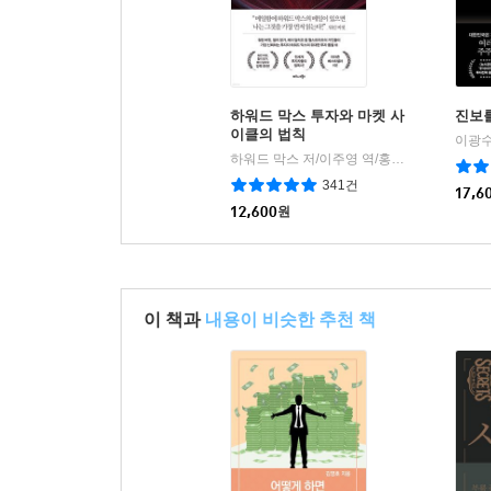
하워드 막스 투자와 마켓 사
진보
이클의 법칙
이광수
하워드 막스 저/이주영 역/홍춘욱 감수
비즈
|
341건
17,6
12,600
원
이 책과
내용이 비슷한 추천 책