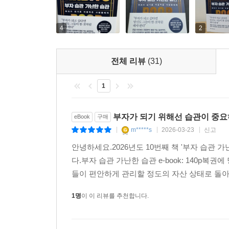
책이 정말로 나를 부자로 만들어줄까?’ 하고 말이다
적은 데다, 물려받은 재산도 딱히 없고….”
부자가 되기 위해서 첫 번째로 없애야 할 마음이 
4
2
지금의 상황을 바꾸고 싶다면 먼저 마음가짐을 달리
유복한 어린 시절과는 거리가 멀었다. 마이클 야드
전체 리뷰
(31)
톰 콜리는 아홉 살 때 집안이 하루아침에 망하는 
사업가이자 멘토로서 많은 사람의 존경을 받고 있다
1
걸어가는 방향이 1도 달라졌다고 해보자. 당장은 차이
습관과 사고방식의 변화도 마찬가지다. 이 책을 
부자가 되기 위해선 습관이 중
eBook
구매
사실을 어느 순간 발견하게 될 것이다.
m*****s
2026-03-23
신고
|
|
|
안녕하세요.2026년도 10번째 책 '부자 습관 
다.부자 습관 가난한 습관 e-book: 140p
들이 편안하게 관리할 정도의 자산 상태로 돌아간
1명
이 이 리뷰를 추천합니다.