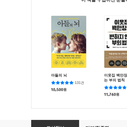
아들의 뇌
이웃집 백만장
는 부의 법칙
131건
10,500
원
11,760
원
부자 습관 가난한 습관