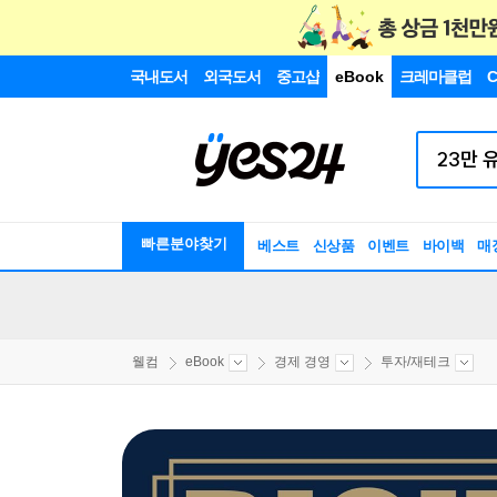
국내도서
외국도서
중고샵
eBook
크레마클럽
C
빠른분야찾기
베스트
신상품
이벤트
바이백
매
웰컴
eBook
경제 경영
투자/재테크