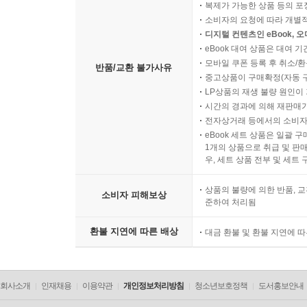
복제가 가능한 상품 등의 포장을 
소비자의 요청에 따라 개별
디지털 컨텐츠인 eBook, 
eBook 대여 상품은 대여 기
모바일 쿠폰 등록 후 취소/환
반품/교환 불가사유
중고상품이 구매확정(자동 
LP상품의 재생 불량 원인이 기
시간의 경과에 의해 재판매가
전자상거래 등에서의 소비자
eBook 세트 상품은 일괄 
1개의 상품으로 취급 및 판매
우, 세트 상품 전부 및 세트
상품의 불량에 의한 반품, 교
소비자 피해보상
준하여 처리됨
환불 지연에 따른 배상
대금 환불 및 환불 지연에 
회사소개
인재채용
이용약관
개인정보처리방침
청소년보호정책
도서홍보안내