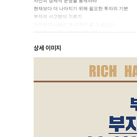
자신의 경제적 운명을 통제하라
현재보다 더 나아지기 위해 필요한 투자의 기본
부자의 사고방식 기르기
대부분의 사람은 왜 부자가 될 수 없는가
부자의 남다른 사고방식 39가지
부자의 성공 습관
상세 이미지
만족 지연의 비밀
3장 _ 부자가 되기 위해 기억해야 할 습관 30가지
부자 습관 프로그램
부자 습관 1: 모든 것은 습관에서 비롯된다
부자 습관 2: 당신은 어떤 꿈을 꾸고 있는가
부자 습관 3: 온전히 나에게 투자하는 시간을 만들
부자 습관 4: 당신이 먹는 것이 당신을 말해준다
부자 습관 5: 부자 관계와 가난한 관계
부자 습관 6: 중용의 가치
부자 습관 7: 미루는 버릇을 없애는 방법
부자 습관 8: 긍정의 힘