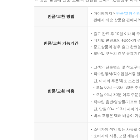
마이페이지 >
반품/교환 신청
반품/교환 방법
판매자 배송 상품은 판매자와
출고 완료 후 10일 이내의 
디지털 콘텐츠인 eBook의 
반품/교환 가능기간
중고상품의 경우 출고 완료일
모바일 쿠폰의 경우 유효기간(
고객의 단순변심 및 착오구
직수입양서/직수입일서중 일
단, 아래의 주문/취소 조건인
오늘 00시 ~ 06시 30분 
반품/교환 비용
오늘 06시 30분 이후 주문
직수입 음반/영상물/기프트 
단, 당일 00시~13시 사이
박스 포장은 택배 배송이 가
소비자의 책임 있는 사유로 
소비자의 사용, 포장 개봉에 