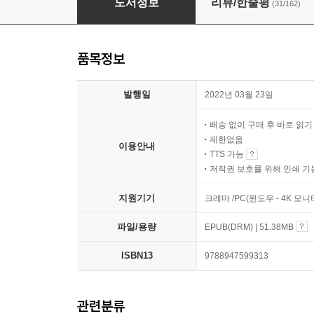
도서정보
리뷰/한줄평
(31/162)
품목정보
발행일
2022년 03월 23일
배송 없이 구매 후 바로 읽
제한없음
이용안내
TTS 가능
저작권 보호를 위해 인쇄 기
지원기기
크레마 /PC(윈도우 - 4K 모
파일/용량
EPUB(DRM) | 51.38MB
ISBN13
9788947599313
관련분류