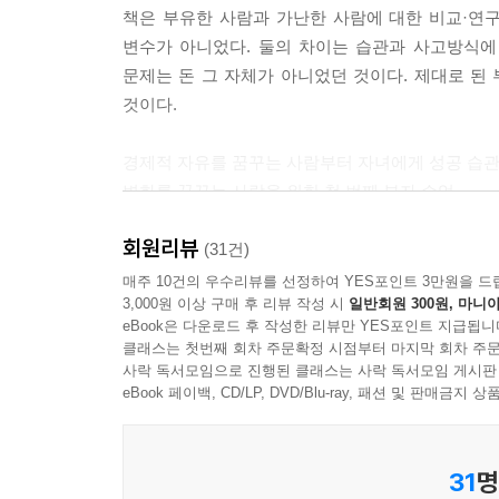
책은 부유한 사람과 가난한 사람에 대한 비교·연
변수가 아니었다. 둘의 차이는 습관과 사고방식에 있
문제는 돈 그 자체가 아니었던 것이다. 제대로 된 
것이다.
경제적 자유를 꿈꾸는 사람부터 자녀에게 성공 습관
변화를 꿈꾸는 사람을 위한 첫 번째 부자 수업
회원리뷰
“내가 이 책을 쓰는 목적은 부자가 되는 길을 보여
(31건)
처음부터 끝까지 목적에서 벗어나지 않는다. 한편, 
매주 10건의 우수리뷰를 선정하여 YES포인트 3만원을 드
3,000원 이상 구매 후 리뷰 작성 시
일반회원 300원, 마니아
중요성을 강조하지만 이 책이 단순히 일을 열심히
eBook은 다운로드 후 작성한 리뷰만 YES포인트 지급됩니
부자가 될 수 없다고 힘주어 말한다. 부자는 대다수
클래스는 첫번째 회차 주문확정 시점부터 마지막 회차 주문
사락 독서모임으로 진행된 클래스는 사락 독서모임 게시판
“‘돈을 번다’라는 말에는 노력이나 근면한 노동을 
eBook 페이백, CD/LP, DVD/Blu-ray, 패션 및 판매금
방법이 아니라 부자가 계속 부유해지는 이유에 초점
안겨준다.”
31
명