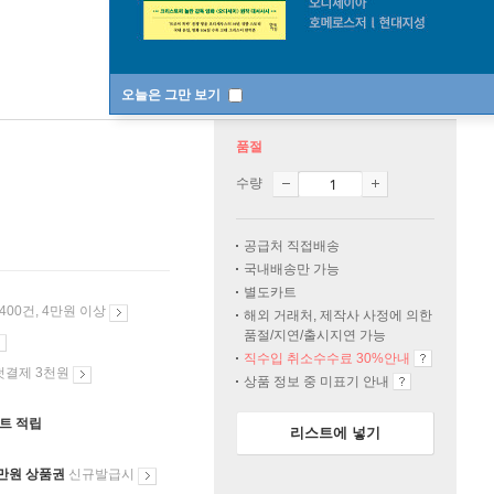
오늘은 그만 보기
품절
수량
공급처 직접배송
국내배송만 가능
별도카트
 400건, 4만원 이상
해외 거래처, 제작사 사정에 의한
품절/지연/출시지연 가능
직수입 취소수수료 30%안내
첫결제 3천원
상품 정보 중 미표기 안내
인트 적립
리스트에 넣기
만원 상품권
신규발급시