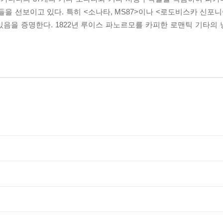
들을 선보이고 있다. 특히 <소나타, MS87>이나 <로도비스카 신포니아
음을 증명한다. 1822년 루이스 파노르모를 카피한 로맨틱 기타의