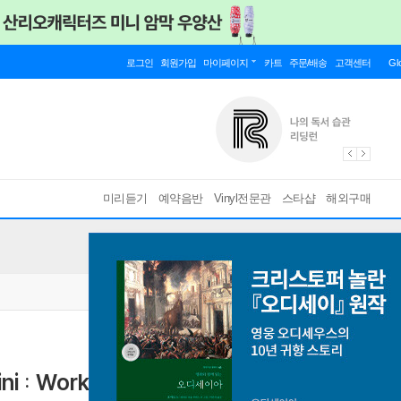
로그인
회원가입
마이페이지
카트
주문/배송
고객센터
Gl
미리듣기
예약음반
Vinyl전문관
스타샵
해외구매
: Works for Guitar (CD) - Guido