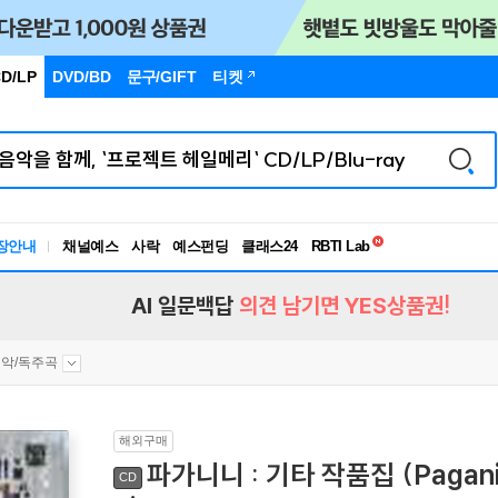
D/LP
DVD/BD
문구
/GIFT
티켓
독서유형검사
RBTI Lab
장안내
채널예스
사락
예스펀딩
클래스24
독서유형검사
AI 일문백답
의견 남기면 YES상품권!
악/독주곡
해외구매
파가니니 : 기타 작품집 (Paganini 
CD