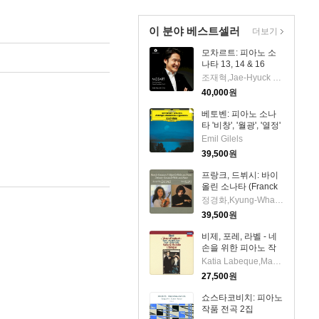
이 분야 베스트셀러
더보기
모차르트: 피아노 소
나타 13, 14 & 16
(Mozart: Piano
조재혁,Jae-Hyuck Cho
Sonatas Nos.13, 14
40,000
원
& 16)(CD) - 조재혁
(Jae-Hyuck Cho)
베토벤: 피아노 소나
타 '비창', '월광', '열정'
(Beethoven: Piano
Emil Gilels
Sonatas No. 8
39,500
원
'pathetique' , No. 14
'moonlight' & No. 23
프랑크, 드뷔시: 바이
'appassionata')
올린 소나타 (Franck
(UHQCD)(일본반) -
& Debussy: Violin
정경화,Kyung-Wha Chung,Radu Lupu
Emil Gilels
Sonatas) (UHQCD)
39,500
원
(일본반) - 정경화
(Kyung-Wha Chung)
비제, 포레, 라벨 - 네
손을 위한 피아노 작
품집 (Bizet: Jeux
Katia Labeque,Marielle Labeque
D'enfants, Faure:
27,500
원
Dolly Suite, Ravel:
Ma Mere L'oye)
쇼스타코비치: 피아노
(SHM-CD)(일본반) -
작품 전곡 2집
Katia Labeque