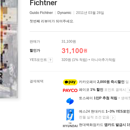
Fichtner
Guido Fichtner
Dynamic
2011년 03월 28일
첫번째 리뷰어가 되어주세요.
판매가
31,100원
31,100
원
할인가
YES포인트
320원 (1% 적립) + 마니아추가적립
결제혜택
카카오페이
2,000원 즉시할인
일
페이코
1% 할인
포인트 결제시
토스페이
1만P 추첨 적립
+ 생애
예스24 현대카드
1~3% YES포
전월 실적 조건 없음
현대백화점카드
앱카드 발급시 1