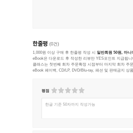
한줄평
(0건)
1,000원 이상 구매 후 한줄평 작성 시
일반회원 50원, 마니
eBook은 다운로드 후 작성한 리뷰만 YES포인트 지급됩니
클래스는 첫번째 회차 주문확정 시점부터 마지막 회차 주문
eBook 페이백, CD/LP, DVD/Blu-ray, 패션 및 판매금
평점
한글 기준 50자까지 작성가능