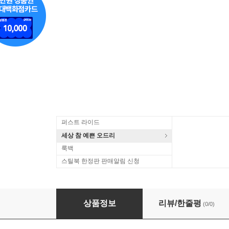
퍼스트 라이드
세상 참 예쁜 오드리
룩백
스틸북 한정판 판매알림 신청
파가니니 : 기타 작품집 (Paganini : Works for Guit
상품정보
리뷰/한줄평
(0/0)