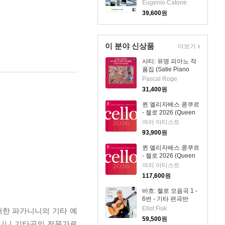
(Shostakovich:
Eugenio Catone
Complete Piano
39,600
원
Works, Vol. 2)(CD) -
Eugenio Catone
이 분야 신상품
더보기
사티: 유명 피아노 작
품집 (Satie Piano
Works - 3
Pascal Roge
Gymnopedies)
31,400
원
(SHM-CD)(일본반) -
Pascal Roge
퀸 엘리자베스 콩쿠르
- 첼로 2026 (Queen
Elisabeth
여러 아티스트
Competition: Cello
93,900
원
2026) (4CD) - 여러
아티스트
퀸 엘리자베스 콩쿠르
- 첼로 2026 (Queen
Elisabeth
여러 아티스트
Competition: Cello
117,600
원
2026) (4CD) - 여러
아티스트
바흐: 첼로 모음곡 1 -
6번 - 기타 편곡반
(Bach: Cello Suite
Eliot Fisk
러한 파가니니의 기타 예
Nos.1 - 6) (2CD) -
59,500
원
가니니 기타곡의 전문가로
Eliot Fisk