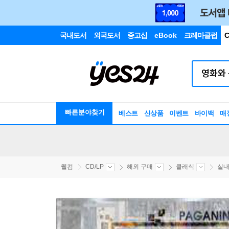
국내도서
외국도서
중고샵
eBook
크레마클럽
C
빠른분야찾기
베스트
신상품
이벤트
바이백
매
웰컴
CD/LP
해외 구매
클래식
실내