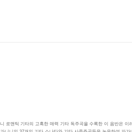
니니 로맨틱 기타의 고혹한 매력 기타 독주곡을 수록한 이 음반은 이
 파가니니의 37개의 기타 소나타와 기타 사중주곡들을 녹음하여 파