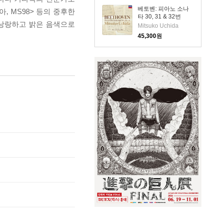
베토벤: 피아노 소나
, MS98> 등의 중후한
타 30, 31 & 32번
 낭랑하고 밝은 음색으로
(Beethoven: Piano
Mitsuko Uchida
Sonatas Nos.30, 31
45,300
원
& 32)(CD) - Mitsuko
Uchida