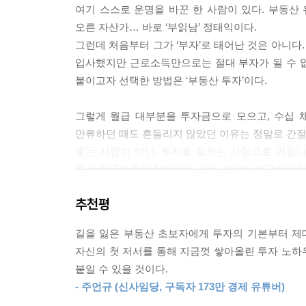
여기 스스로 운명을 바꾼 한 사람이 있다. 부동산 
도 있기 때문입니다. 매우 힘든 일이긴 하지만 벽의
오른 자산가… 바로 ‘부읽남’ 정태익이다.
그렇지 않으면 자녀도 우리와 같은 삶을 살 확률이 
그런데 처음부터 그가 ‘부자’로 태어난 것은 아니다.
다르게 살아야 합니다. 자본주의 시스템을 이용할
입사했지만 근로소득만으로는 절대 부자가 될 수 없다
고 다르게 행동해야 앞으로 다른 삶을 살 수 있습니
붙이고자 선택한 방법은 ‘부동산 투자’이다.
---「01 열심히 사는데 왜 내 삶은 그대로인가」 중
그렇게 월급 대부분을 투자금으로 모으고, 수십 채
“일단 집부터 사세요.”
만류하던 때도 흔들리지 않았던 이유는 정말로 간절히
그 이유는 다양합니다. 먼저 집은 ‘의식주’, 사람
좇는 사람이 아닌, 투자를 잘하는 사람으로 거듭
드시 돈을 써야 합니다. 그런데 꼭 필요한 것을 사
투자 전문가로 자리매김한 그가, 드디어 지금까지의
때만 가능한 일입니다. 집은 사는(live) 데 꼭 
스스로 운명을 바꾸고 싶은 모든 이들을 위한 투자 
없으면 나와 가족 모두 불편하고 고통받을 수밖에 없
추천평
면 매우 난감해집니다. 내 집이 있으면 그럴 걱정
“기본부터 제대로, 투자의 절대 원칙을 배운다”
소유권을 가져야 합니다. 지금 당장 해야 할 일은 소
길을 잃은 부동산 초보자에게 투자의 기본부터 제
투자에 대한 마인드를 완전히 변화시키고
한 첫걸음입니다.
자신의 첫 저서를 통해 지금껏 쌓아올린 투자 노하
기술을 탄탄히 쌓아올리는 부동산 투자 바이블
붙일 수 있을 것이다.
---「02 인플레이션을 이기는 단 하나의 방법」중에서
- 주언규 (신사임당, 구독자 173만 경제 유튜버)
‘생각이 바뀌면 행동이 바뀌고, 행동이 바뀌면 인