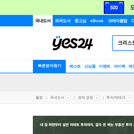
국내도서
외국도서
중고샵
eBook
크레마클럽
C
빠른분야찾기
베스트
신상품
이벤트
바이백
매
웰컴
국내도서
경제 경영
투자/재테크