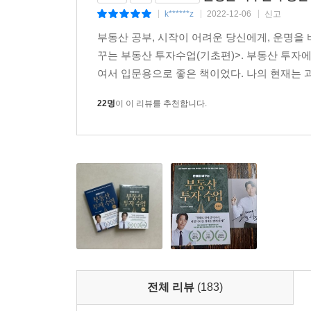
k******z
2022-12-06
신고
|
|
|
부동산 공부, 시작이 어려운 당신에게, 운명을
꾸는 부동산 투자수업(기초편)>. 부동산 투자
여서 입문용으로 좋은 책이었다. 나의 현재는 과
22명
이 이 리뷰를 추천합니다.
전체 리뷰
(183)