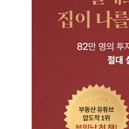
19 강남 아파트가 평당 1억이 넘는 진짜 이유 1
20 신축 오피스텔, 분양받아도 될까
21 재개발 빌라 투자, 만만하지 않다
22 부동산 세금, 알고 나면 두렵지 않다
[부자 아빠가 되기 위한 투자 수업] 시세차익 보는 
6부 부동산 시장 환경의 이해
23 한국 부동산은 일본을 따라갈 것인가
24 인구 감소가 집값 폭락을 야기할 것인가
25 부동산 규제에 대처하는 현명한 투자자의 자세
26 ‘똘똘한 한 채’, 여전히 유효하다
27 서울 외곽 vs. 경기도 중심지, 어디가 좋을까
[부자 아빠가 되기 위한 투자 수업] 3,000만 원으
투자 수업을 마치며 | 투자는 마인드가 95%, 기술이