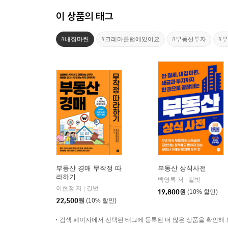
이 상품의 태그
#내집마련
#크레마클럽에있어요
#부동산투자
#
부동산 경매 무작정 따
부동산 상식사전
라하기
백영록 저
길벗
|
이현정 저
길벗
|
19,800
원
(10% 할인)
22,500
원
(10% 할인)
검색 페이지에서 선택된 태그에 등록된 더 많은 상품을 확인해 