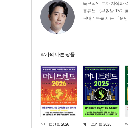
독보적인 투자 지식과 결
유튜브 〈부읽남 TV〉를 
판매기록을 세운 『운명을
작가의 다른 상품
머니 트렌드 2026
머니 트렌드 2025
머