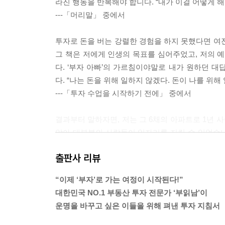
라진 행동을 반복해야 합니다. “내가 이걸 어떻게 해
---「머리말」 중에서
투자로 돈을 버는 강렬한 경험을 하지 못했다면 여
그 책은 저에게 인생의 목표를 심어주었고, 저의 예
다. ‘부자 아빠’의 가르침이야말로 내가 원하던 
다. “나는 돈을 위해 일하지 않겠다. 돈이 나를 위해
---「투자 수업을 시작하기 전에」 중에서
결과부터 말하자면, 저는 그 6채의 아파트로 1년 
않아 대부분의 사람들이 일자리를 지킬 수 있었습
수요가 늘었고, 올라간 전세가가 매매가를 밀어 올리
출판사 리뷰
대출 1천만 원을 상환하고도 2천여 만 원의 목돈이
또다시 6채를 추가 매수할 수 있었습니다. 주변 
“이제 ‘부자’로 가는 여정이 시작된다!”
회가 보였습니다.
대한민국 NO.1 부동산 투자 전문가 ‘부읽남’이
---「투자 수업을 시작하기 전에」 중에서
운명을 바꾸고 싶은 이들을 위해 펴낸 투자 지침서
하지만 절망하기에는 이릅니다. 예나 지금이나 계급 