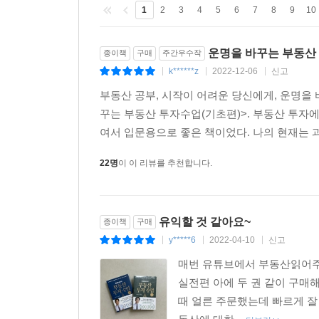
1
2
3
4
5
6
7
8
9
10
운명을 바꾸는 부동산
종이책
구매
주간우수작
k******z
2022-12-06
신고
|
|
|
부동산 공부, 시작이 어려운 당신에게, 운명을
꾸는 부동산 투자수업(기초편)>. 부동산 투자
여서 입문용으로 좋은 책이었다. 나의 현재는 과
22명
이 이 리뷰를 추천합니다.
유익할 것 같아요~
종이책
구매
y*****6
2022-04-10
신고
|
|
|
매번 유튜브에서 부동산읽어주
실전편 아에 두 권 같이 구매
때 얼른 주문했는데 빠르게 잘