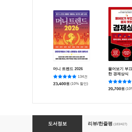
머니 트렌드 2026
물어보기 부끄
한 경제상식
134건
23,400
원
(10% 할인)
20,700
원
(1
운명을 바꾸는 부동산 투자 수업 (기초편)
도서정보
리뷰/한줄평
(183/427)