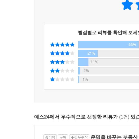
기술을 쌓아올린다면, 내 집 마련은 물론이고 어디서
최근 몇 년간 부동산 가격이 급등하면서 내 집 마련
‘내가 나를 포기하면 누구도 나를 구원해주지 않는
별점별로 리뷰를 확인해 보세
필요하다. 『운명을 바꾸는 부동산 투자 수업』은
고민하는 다주택자 등 이 시대를 살아가는 모두를 
65%
21%
11%
2%
1%
예스24에서 우수작으로 선정한 리뷰가
(1건)
있습
운명을 바꾸는 부동산
종이책
구매
주간우수작