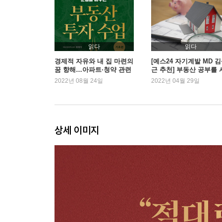
08 내 집 마련 vs. 적극적 투자를 고민하고 있다면
09 월세 받는 투자보다 시세차익을 노려라
10 반드시 레버리지를 활용해야 하는 이유
11 저점에서 사서 고점에서 팔려고 하지 마라
읽다
읽다
12 배우자의 투자 반대를 극복하는 방법
경제적 자유와 내 집 마련의
[예스24 자기계발 MD 
꿈 향해…아파트·청약 관련
근 추천] 부동산 공부를 
[부자 아빠가 되기 위한 투자 수업] 투자하기 전에
도서 판매 3년 연속 증가
작합시다
2022년 08월 24일
2022년 04월 29일
4부 투자금 모으기 불변의 법칙
13 내 ‘진짜 연봉’을 알아야 종잣돈이 모인다
14 부자가 되려면 보험부터 해지하라
상세 이미지
15 부자는 대출을 투자금으로 활용할 줄 안다
16 투자자는 외로움이라는 세금을 낸다
[부자 아빠가 되기 위한 투자 수업] 시세차익 보는 
5부 부동산 투자 개념 잡기
17 유독 아파트값이 오르는 이유
18 세상에 저평가된 집은 없다