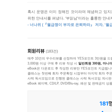
투자에 대한 ‘생각’부터 바꾸어야 한다. 이 책의 기
성처럼 불안한 투자를 하거나, 단 한 번의 투자조차
혹시 운명은 이미 정해진 것이라며 체념하고 있지
하는지에 대한 명확한 답을 제시한다. 이는 투자에 
위한 안내서를 펴냈다. ‘부읽남’이라는 훌륭한 안내
- 너나위 (『월급쟁이 부자로 은퇴하라』 저자, ‘월
투자 마인드를 단단히 다졌다면 이제 기술을 쌓아올릴
실전편에서는 투자 기본 개념 및 부동산의 기본인 ‘
놓치기 쉬운 매매 기술까지 가이드한다. 무엇보다도
다루고 있어, 다양한 투자의 세계를 경험할 수 있다.
회원리뷰
(183건)
매주 10건의 우수리뷰를 선정하여 YES포인트 3만원을 드
95%의 마인드에 5%의 기술을 더하다!
3,000원 이상 구매 후 리뷰 작성 시
일반회원 300원, 마니아
나와 내 아이의 미래를 바꾸는 부동산 투자의 절대 
eBook은 다운로드 후 작성한 리뷰만 YES포인트 지급됩니
클래스는 첫번째 회차 주문확정 시점부터 마지막 회차 주문
사락 독서모임으로 진행된 클래스는 사락 독서모임 게시판
반드시 알아두어야 할 것이 있다. 이 책이 ‘좋은 
eBook 페이백, CD/LP, DVD/Blu-ray, 패션 및 판매금
터득할 수 있도록 돕는 데 초점을 맞춘다. 마인드와
할 수 있다. 수업을 따라가다 보면 어느새 나의 투
방법은 없을까?’, ‘부동산 상승기와 하락기 모두 돈을
181
질문들에 답할 수 있게 된다. 빈틈없는 트레이닝을