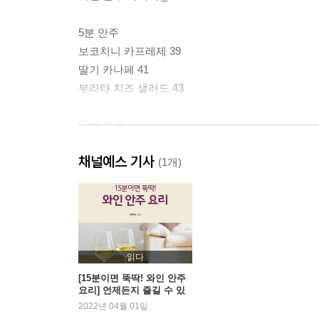
5분 안주
보코치니 카프레제 39
딸기 카나페 41
부라타 치즈 샐러드 43
10분 안주
카망베르와 사과를 만 프로슈토 45
채널예스 기사
프로마쥬 크레페 47
(1개)
브리 샌드위치 49
사과 카나페 51
라클렛 53
꿀떡 와플 55
읽다
15분 안주
[15분이면 뚝딱! 와인 안주
요리] 언제든지 즐길 수 있
에그 인 헬(샥슈카) 57
는 홈스토랑 레시피
2022년 04월 01일
오스트라 알 아히요 59