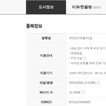
15분이면 뚝딱! 와인 안주 요리
도서정보
리뷰/한줄평
(22/12)
품목정보
발행일
2022년 04월 01일
배송 없이 구매 후 바로 읽
제한없음
이용안내
TTS 가능
저작권 보호를 위해 인쇄 기
지원기기
크레마 /PC(윈도우 - 4K 모
파일/용량
PDF(DRM) | 8.22MB
페이지 수
약 198쪽
ISBN13
9791167850669