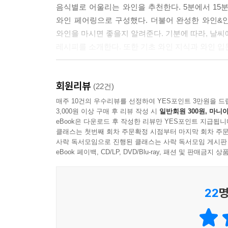
음식별로 어울리는 와인을 추천한다. 5분에서 15
와인 페어링으로 구성했다. 더불어 완성한 와인&
와인을 마시면 좋을지 알려준다. 기분에 따라, 날씨
레시피를 소개한다. 또한 기초 와인 지식과 와인 입문
이제 와인을 맛보기 위해 값비싼 레스토랑까지 
회원리뷰
홈스토랑을 오픈해보자.
(22건)
매주 10건의 우수리뷰를 선정하여 YES포인트 3만원을 드
3,000원 이상 구매 후 리뷰 작성 시
일반회원 300원, 마니아
eBook은 다운로드 후 작성한 리뷰만 YES포인트 지급됩니
클래스는 첫번째 회차 주문확정 시점부터 마지막 회차 주문
사락 독서모임으로 진행된 클래스는 사락 독서모임 게시판
eBook 페이백, CD/LP, DVD/Blu-ray, 패션 및 판매금
22
명