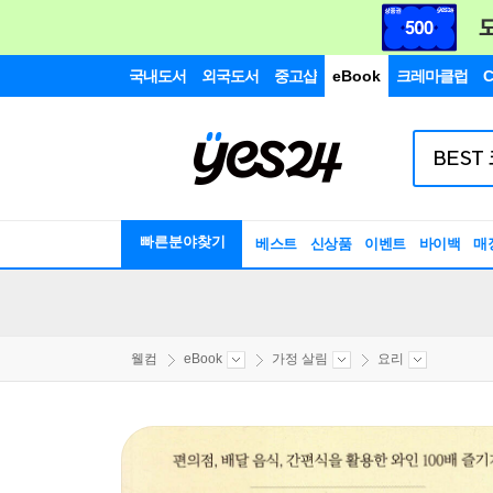
국내도서
외국도서
중고샵
eBook
크레마클럽
C
빠른분야찾기
베스트
신상품
이벤트
바이백
매
웰컴
eBook
가정 살림
요리