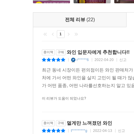
7
9
전체 리뷰
(22)
1
와인 입문자에게 추천합니다!!
종이책
구매
r******6
2022-04-20
신고
|
|
|
최근 동네 시장이든 편의점이든 와인 판매처가 
처에 가서 어떤 와인을 살지 고민이 될 때가 
가 어떤 품종, 어떤 나라를선호하는지 알고 있음
이 리뷰가 도움이 되었나요?
멀게만 느껴졌던 와인
종이책
구매
t*********g
2022-04-13
신고
|
|
|