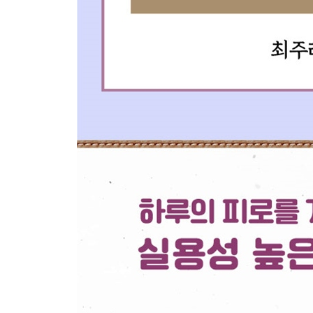
[와인 지식 세 잔] 와인 잔 세척법 _174
[와인 지식 네 잔] 와인의 등급 알기 _175
[와인 지식 다섯 잔] 와인 레이블 읽기 _179
[와인 지식 여섯 잔] 와인 보관법 _182
[와인 지식 일곱 잔] 셀프 와인 구매 팁 _184
와인 Q&A _189
알아 두면 좋은 와인 맛 표현 용어 _193