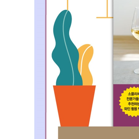
날씨에 따라 _ 141
벚꽃 잎이 흩날리는 봄날 141
바캉스가 생각나는 무더운 여름날 143
사락사락 낙엽이 떨어지는 가을날 144
눈 내리는 추운 겨울날 145
화창하고 맑은 날 146
괜히 센티해지는 비 오는 날 147
PART3 남은 와인 활용 레시피
홈 와인 만들기 _151
화이트 샹그리아 151
로제 샹그리아 155
레드 샹그리아 158
뱅쇼 161
와인 칵테일 162
[와인 지식 한 잔] 와인과 치즈 페어링 _166
[와인 지식 두 잔] 와인 잔의 종류 _171