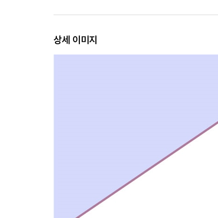
크로플 브라운 치즈 61
치즈 감자전(뢰스티) 63
상세 이미지
와인&편의점 안주 페어링 _64
스낵류 66
냉장·냉동식품류 72
건식품·디저트류 79
편의점 재료로 만드는 와인 안주_83
크래미 카나페 84
브리 치즈 구이 85
소시지 나초 피자 86
와인&배달 안주 페어링 _87
한식 88
치킨 96
중식 101