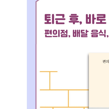
일식 105
양식 109
아시아 요리 113
패스트푸드 117
주리’s TIP 감성 사진 찍는 법 _126
PART2 상황별 홈 와인
기분에 따라 _ 133
피곤한 날 133
자축하고 싶은 날 135
쉬는 날 136
딱 와인만 마시고 싶은 날 137
연인과 헤어진 날 138
SNS 감성의 와인이 필요한 날 139
무알코올이 필요한 날 140