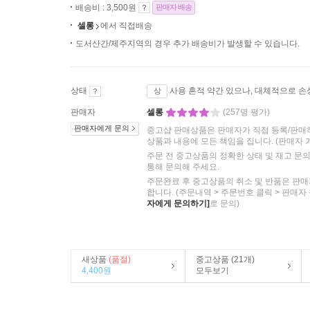
배송비 : 3,500원
판매자 배송
셀롱
에서 직접배송
도서산간/제주지역의 경우 추가 배송비가 발생할 수 있습니다.
상태
사용 흔적 약간 있으나, 대체적으로 손
상
판매자
셀롱
(257명 평가)
판매자에게 문의
중고샵 판매상품은 판매자가 직접 등록/판매
상품과 내용에 모든 책임을 집니다.
(판매자 
주문 전 중고상품의 정확한 상태 및 재고 문
통해 문의해 주세요.
주문완료 후 중고상품의 취소 및 반품은 판매
합니다. (주문내역 > 주문번호 클릭 > 판매자
자에게 문의하기]
로 문의)
새상품
(품절)
중고상품 (21개)
4,400원
모두보기