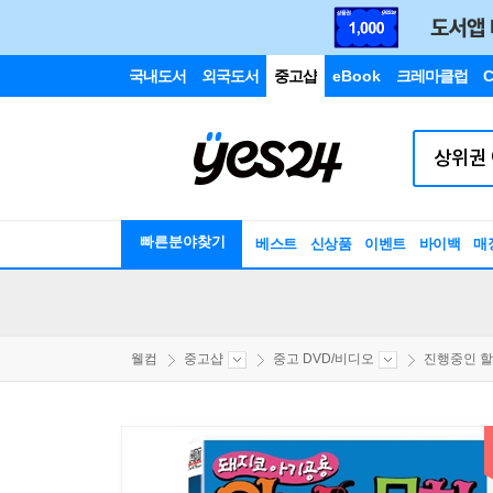
국내도서
외국도서
중고샵
eBook
크레마클럽
C
빠른분야찾기
베스트
신상품
이벤트
바이백
매
웰컴
중고샵
중고 DVD/비디오
진행중인 할인