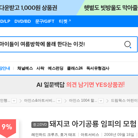
D/LP
DVD/BD
문구
/GIFT
티켓
독서유형검사
장안내
채널예스
사락
예스펀딩
클래스24
RBTI Lab
독서유형검사
AI 일문백답
의견 남기면 YES상품권!
행...
아인스&아트서비...
아인스 1004 할...
드림웍스 어린이..
돼지코 아기공룡 임피의 모험
중고DVD
9%
레인하드 크루즈
,
호거 태프
아트서비스
2008년 09월 18일