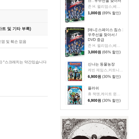
스 : 우주선을 찾아서
존 H. 윌리엄스,베리 소넨필드,MC몽,신봉선
1,000
원
(89% 할인)
트 및 기타 부록)
[애니] 스페이스 침스 :
우주선을 찾아서 /
DVD 중급
오염 및 훼손 없음
존 H. 윌리엄스,베리 소넨필드,MC몽,신봉선
3,000
원
(66% 할인)
외) *스크래치는 약간있습니다
신나는 동물농장
케빈 제임스,커트니 콕스,샘 엘리어트,대니 글로버
6,900
원
(30% 할인)
플러쉬
휴 잭맨,케이트 윈슬렛,이안 맥컬렌,앤디 서키스,장 르노
6,900
원
(30% 할인)