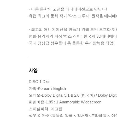
- 아동 문학의 고전을 애니메이션으로 만난다!
유럽 최고의 동화 작가 ‘막스 크루제’ 원작을 애니메
- 최고의 애니메이션을 만들기 위해 모인 초호화 제작
영화 음악계의 거장 ‘한스 짐머’, 한국계 3D애니메이
국내 정상급 성우들이 총 출동한 우리말녹음 작업!
사양
DISC-1 Disc
자막-Korean / English
오디오-Dolby Digital 5.1 & 2.0 (한국어) / Dolby Digit
화면비율-1.85 : 1 Anamorphic Widescreen
스페셜피쳐- 예고편
성우-이완호<동물의 왕국>, 김서영<도라에몽>, 이