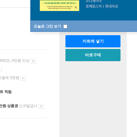
판매중
한정판매
수량
오늘은 그만 보기
카트에 넣기
바로구매
 400건, 4만원 이상
첫결제 3천원
인트 적립
만원 상품권
신규발급시