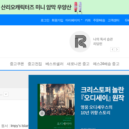
로그인
회원가입
마이페이지
카트
주문/배송
고객센터
Gl
중고쿠폰
중고전집
베스트셀러
새로나온 중고
예스24배송 중고
.
원서 :
Impy’s Island