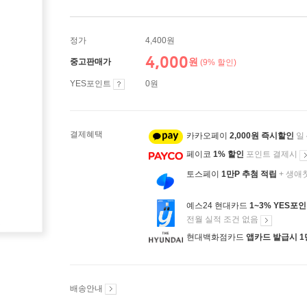
정가
4,400원
4,000
원
중고판매가
(9% 할인)
YES포인트
0원
결제혜택
카카오페이
2,000원 즉시할인
일
페이코
1% 할인
포인트 결제시
토스페이
1만P 추첨 적립
+ 생애
예스24 현대카드
1~3% YES포
전월 실적 조건 없음
현대백화점카드
앱카드 발급시 1
배송안내