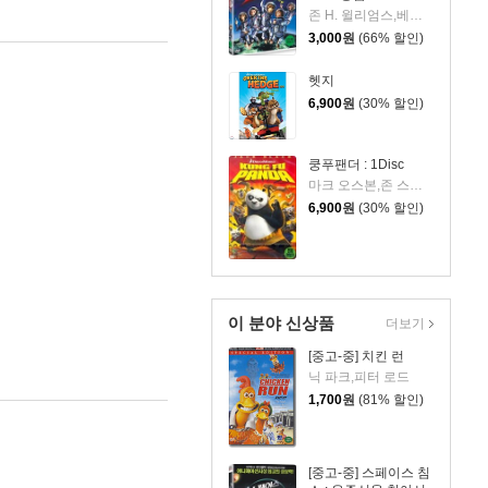
존 H. 윌리엄스,베리 소넨필드,MC몽,신봉선
3,000
원
(66% 할인)
헷지
6,900
원
(30% 할인)
쿵푸팬더 : 1Disc
마크 오스본,존 스티븐슨
6,900
원
(30% 할인)
이 분야 신상품
더보기
[중고-중] 치킨 런
닉 파크,피터 로드
1,700
원
(81% 할인)
[중고-중] 스페이스 침