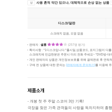
사용 흔적 약간 있으나, 대체적으로 손상 없는 상품
상
디스크/알판
스크래치 없음, 오염 없음
판매자 :
셀롱
(257명 평가)
특이사항 : *1디스크입니다 *출시일,상품코드, 표지그림이 
스크래치에 민감한분은 주문시 미리 전화 주세요~ *DVD방-대
개인 판매자의 상품은 개인정보보호를 위해 결제완료 후 연락처
구매 전 상품에 대한 문의는
[판매자에게 문의하기]
를 이용해 
제품소개
- 개봉 첫 주 주말 스코어 3만 기록!
극장을 찾은 가족 관객들의 사랑을 독차지하며 흥행