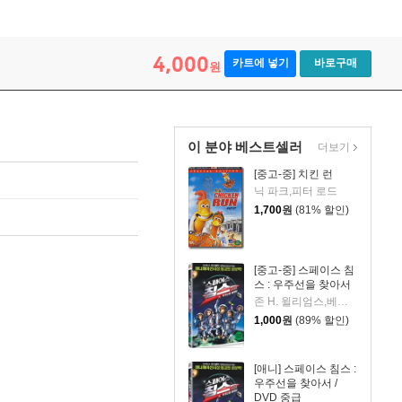
4,000
카트에 넣기
바로구매
원
이 분야 베스트셀러
더보기
[중고-중] 치킨 런
닉 파크,피터 로드
1,700
원
(81% 할인)
[중고-중] 스페이스 침
스 : 우주선을 찾아서
존 H. 윌리엄스,베리 소넨필드,MC몽,신봉선
1,000
원
(89% 할인)
[애니] 스페이스 침스 :
우주선을 찾아서 /
DVD 중급