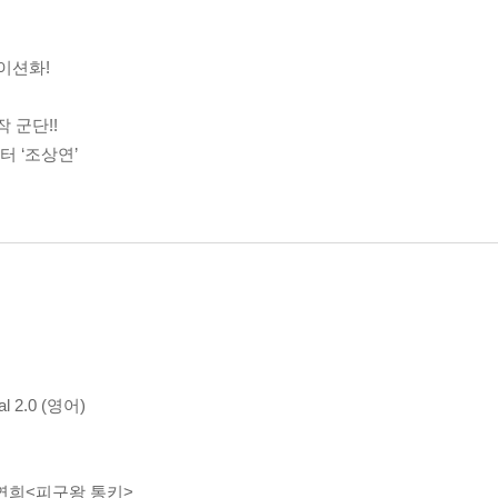
이션화!
 군단!!
터 ‘조상연’
al 2.0 (영어)
연희<피구왕 통키>