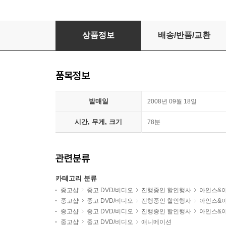
돼지코 아기공룡 임피의 모험
상품정보
배송/반품/교환
품목정보
발매일
2008년 09월 18일
시간, 무게, 크기
78분
관련분류
카테고리 분류
중고샵
중고 DVD/비디오
진행중인 할인행사
아인스&
중고샵
중고 DVD/비디오
진행중인 할인행사
아인스&
중고샵
중고 DVD/비디오
진행중인 할인행사
아인스&
중고샵
중고 DVD/비디오
애니메이션