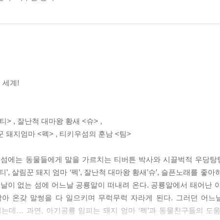
 세계!
> , 잘난척 대마왕 황새 <슈> ,
 돼지엄마 <펙> , 티키우섬의 훈남 <팀>
키우섬에는 동물들에게 말을 가르치는 티버튼 박사와 시끌벅적 우당
몬티’, 살림꾼 돼지 엄마 ‘펙’, 잘난척 대마왕 황새’슈’, 슬픈노래를 좋
 날이 없는 섬에 어느날 공룡알이 떠내려 온다. 공룡알에서 태어난 아
 삼아 온갖 말썽을 다 일으키며 무럭무럭 자라게 된다. 그러던 어
는데… 과연, 아기공룡 임피는 돼지 엄마 ‘펙’과 동물친구들의 도