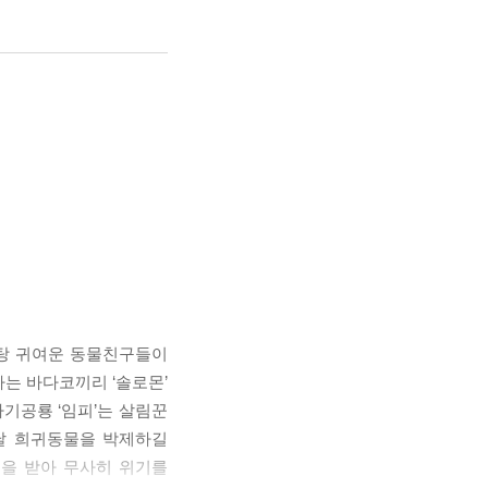
탕탕 귀여운 동물친구들이
아하는 바다코끼리 ‘솔로몬’
기공룡 ‘임피’는 살림꾼
느날 희귀동물을 박제하길
움을 받아 무사히 위기를