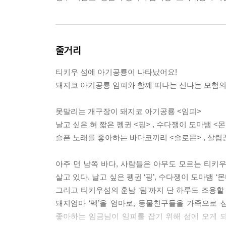
줄거리
티키우 섬에 아기공룡이 나타났어요!
돼지코 아기공룡 임피와 함께 떠나는 신나는 모험의
못말리는 개구장이 돼지코 아기공룡 <임피>
날고 싶은 혀 짧은 펭귄 <핑> , 수다쟁이 도마뱀 <몬티
슬픈 노래를 좋아하는 바다코끼리 <솔로몬> , 살림꾼
아주 먼 남쪽 바다, 사람들은 아무도 모르는 티
살고 있다. 날고 싶은 펭귄 ‘핑’, 수다쟁이 도마뱀 ‘
그리고 티키우섬의 훈남 ‘팀'까지 단 하루도 조용할
돼지엄마 ‘펙’을 엄마로, 동물친구들을 가족으로
좋아하는 임금님이 임피를 잡기 위해 섬에 오게 되