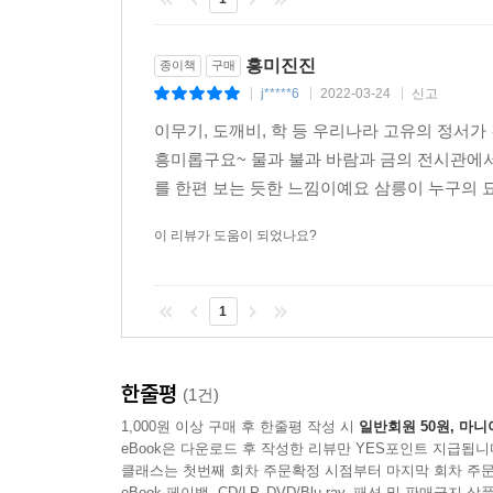
이어졌다는 성과를 낳았다. ‘도서관’의 상상력이 
아니라 성인들도 재미있게 읽을 수 있는 작품이다.
흥미진진
종이책
구매
- 파주중앙도서관
j*****6
2022-03-24
신고
|
|
|
이무기, 도깨비, 학 등 우리나라 고유의 정
흥미롭구요~ 물과 불과 바람과 금의 전시관에
를 한편 보는 듯한 느낌이예요 삼릉이 누구의 묘
이 리뷰가 도움이 되었나요?
1
한줄평
(1건)
1,000원 이상 구매 후 한줄평 작성 시
일반회원 50원, 마니
eBook은 다운로드 후 작성한 리뷰만 YES포인트 지급됩니
클래스는 첫번째 회차 주문확정 시점부터 마지막 회차 주문
eBook 페이백, CD/LP, DVD/Blu-ray, 패션 및 판매금