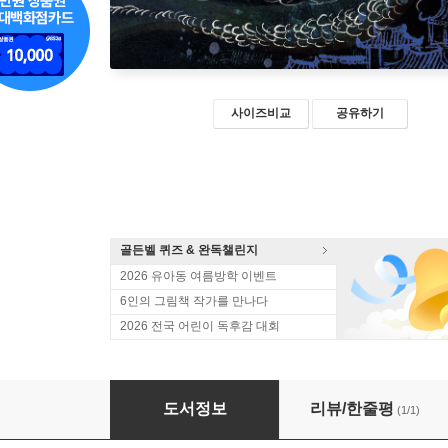
사이즈비교
공유하기
골든벨 퀴즈 & 완독챌린지
2026 유아동 여름방학 이벤트
6인의 그림책 작가를 만나다
2026 전국 어린이 독후감 대회
환상박물관 술이홀
도서정보
리뷰/한줄평
(1/1)