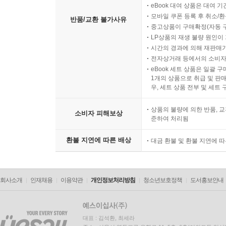
eBook 대여 상품은 대여 기
모바일 쿠폰 등록 후 취소/환
반품/교환 불가사유
중고상품이 구매확정(자동 
LP상품의 재생 불량 원인이 기
시간의 경과에 의해 재판매가
전자상거래 등에서의 소비자
eBook 세트 상품은 일괄 
1개의 상품으로 취급 및 판매
우, 세트 상품 전부 및 세트
상품의 불량에 의한 반품, 교
소비자 피해보상
준하여 처리됨
환불 지연에 따른 배상
대금 환불 및 환불 지연에 
회사소개
인재채용
이용약관
개인정보처리방침
청소년보호정책
도서홍보안내
대표 : 김석환, 최세라