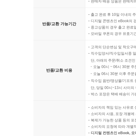
판매자 배송 상품은 판매자와
출고 완료 후 10일 이내의 
디지털 콘텐츠인 eBook의 
반품/교환 가능기간
중고상품의 경우 출고 완료일
모바일 쿠폰의 경우 유효기간(
고객의 단순변심 및 착오구
직수입양서/직수입일서중 일
단, 아래의 주문/취소 조건인
오늘 00시 ~ 06시 30분 
반품/교환 비용
오늘 06시 30분 이후 주문
직수입 음반/영상물/기프트 
단, 당일 00시~13시 사이
박스 포장은 택배 배송이 가
소비자의 책임 있는 사유로 
소비자의 사용, 포장 개봉에 
복제가 가능한 상품 등의 포장을 
소비자의 요청에 따라 개별
디지털 컨텐츠인 eBook, 