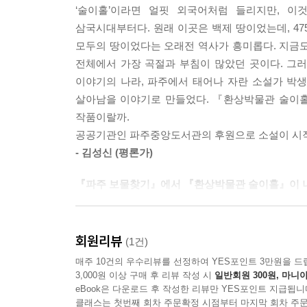
‘술이홀’이라면 얼핏 외국어처럼 들리지만, 이것
특별한 일만 한다면, 평범한 아이는 모든 일에 도전할
삼국시대부터다. 원래 이곳은 백제 땅이었는데, 4
모두의 땅이었다는 오래전 역사가 흥미롭다. 지금도
성장은 아찔하게 떨어지고 다시 솟구쳐 오르는 과
전체에서 가장 곡절과 부침이 많았던 곳이다. 그러
이야기의 나라, 파주에서 태어나 자란 소설가 박생
이 책에 깊이 빠져 든 당신은, 높이뛰기 선수 윤지
살아남을 이야기로 만들었다. 『환상박물관 술이홀』 
장면에서 그 아이들은 수차례 떨어지는 경험을 한
작품이랄까.
내렸고 수호가 배에서 떨어지고 독수리에서 떨어진
공공기관인 파주중앙도서관의 후원으로 소설이 시작
안전한 착지에 이른다. 성장은 이렇게 아찔하게 떨
- 김성신 (평론가)
Made in Paju book! 이 책으로 당신은 천년 파
『파주 보물찾기』에서 『환상박물관 술이홀』이
파주에서 나고 자란 작가가 자신의 경험을 바탕으
2020년 여행에세이 「파주보물찾기」는 이러한
담았다. 작가의 무한한 상상력은 파주라는 공간 안
장소를 제출하면, 작가가 직접 찾아가 작가의 시
회원리뷰
(1건)
그럼에도 모든 곳은 우리가 직접 찾아가 볼 수 있는
추억하는 장소를 적절히 안배하여 방문지를 선정하
매주 10건의 우수리뷰를 선정하여 YES포인트 3만원을 드
전쟁이 펼쳐진 임진강 나루터까지! 이 책을 읽
그려내기도 하고, 골목길의 벽화에서 상상의 보따
3,000원 이상 구매 후 리뷰 작성 시
일반회원 300원, 마니아
파주중앙도서관에서 차 한 잔을 하는 특별한 경험을
eBook은 다운로드 후 작성한 리뷰만 YES포인트 지급됩니
사라져 갈 금촌 골목길의 추억과 돌기와집에서 
클래스는 첫번째 회차 주문확정 시점부터 마지막 회차 주문