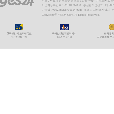
주소 : 서울시 영등포구 은행로 11, 5층~6층(여의도동,일신
사업자등록번호 : 229-81-37000 통신판매업신고 : 제 200
이메일 : yes24help@yes24.com 호스팅 서비스사업자 :
Copyright ⓒ YES24 Corp. All Rights Reserved.