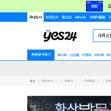
국내도서
외국도서
중고샵
eBook
크레마클럽
C
빠른분야찾기
베스트
신상품
이벤트
바이백
매
웰컴
국내도서
어린이
5-6학년
5-