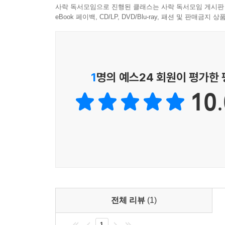
정감있게 그려주기도 하였다. 작가가 써 내려간 
사락 독서모임으로 진행된 클래스는 사락 독서모임 게시판
여기저기서 이 책을 구할 수 있는지 문의가 이어졌
eBook 페이백, CD/LP, DVD/Blu-ray, 패션 및 판매금
한계로 한정된 부수만을 제작?배포할 수 밖에 없었다
생각했다. 이런 바람을 담아 「파주 보물찾기 시즌
「파주 보물찾기」는 작가가 소풍 가듯이 파주의
갖가지 자원들을 소재 삼아 작가 특유의 판타지적 
1
명의 예스24 회원이 평가한
말일에 도서관 홈페이지와 블로그, 페이스북과 인스타
『환상박물관 술이홀』은 술이홀이라는 제목에서
10.
기반으로 파주에 대한 무한한 상상력을 자극하고 있
심학산, 명학산 열매의 정령들, 공릉과 순릉
환상박물관에서 꼭 필요한 소재로 적재적소에서 등
만나게 하고, 삼국시대부터 한국전쟁까지 수많은
초대하고 있다. 문화관광 책자에서 봤을 법한 
기능으로 새롭게 태어난다. 평화를 소망하는 이무
책장을 덮는 순간 자신도 모르는 사이에 파주의 전
『환상박물관 술이홀』은 박생강 작가 특유의 경
전체 리뷰
(1)
문학의 기호를 믹스매치하겠다는 작가의 계획을 유
미지의 세계에 대한 호기심이 ‘파주’라는 지역적
1