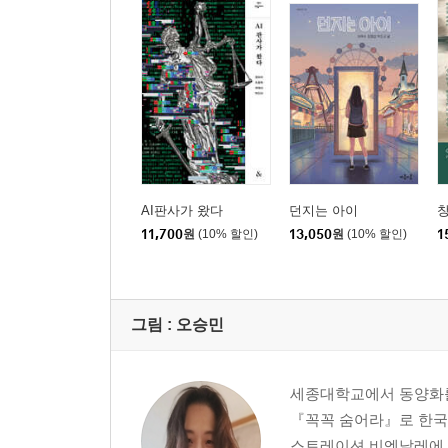
AI판사가 왔다
던지는 아이
11,700
원
(10% 할인)
13,050
원
(10% 할인)
1
그림 :
오승민
세종대학교에서 동양화를 
『꼭꼭 숨어라』로 한국 
스트레이션 비엔날레에 