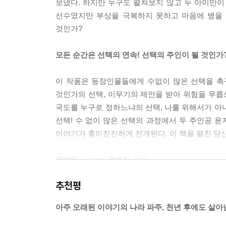
보냈다. 하지만 누구도 펼쳐보지 않고 두 아이만
선수였지만 부상을 극복하지 못하고 마음에 병을 
것인가?
모든 순간은 선택의 연속! 선택의 주인이 될 것인가
이 작품은 등장인물들에게 수없이 많은 선택을 촉
것인가의 선택, 이무기의 제안을 받아 위험을 무
국도를 누구로 정하느냐의 선택, 나를 위해서가 아
선택! 수 없이 많은 선택의 과정에서 두 주인공 
이야기가 흥미진진하게 전개된다. 이 책을 펼친 당신
평범한 아이 vs 특별한 아이
추천평
현실에서 장대높이뛰기 선수였던 특별한 재능을 가진
특별했던 윤지에게 온 특별 패스. 평범했던 수호에
아주 오래된 이야기의 나라 파주, 천년 후에도 살
거울처럼 뒤집힌다. 특별해 보였던 윤지가 스스
시작한다. 작가는 윤지의 입을 빌어 우리에게 성장의