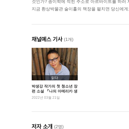
것인가? 종이학에 적힌 주소로 아르바이트를 하러 
지금 환상박물관 술이홀의 책장을 펼치면 당신에게
채널예스 기사
(1개)
읽다
박생강 작가의 첫 청소년 장
편 소설 『나의 아메리카 생
존기』
2022년 03월 21일
저자 소개
(2명)