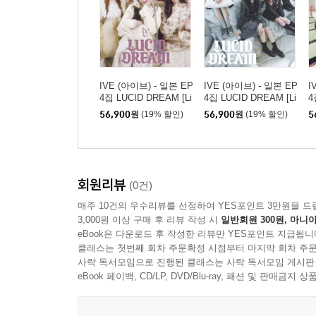
IVE (아이브) - 일본 EP
IVE (아이브) - 일본 EP
I
4집 LUCID DREAM [Li
4집 LUCID DREAM [Li
4
mited Edition I / CD +
mited Edition V / CD +
m
56,900
원
(19% 할인)
56,900
원
(19% 할인)
5
Blu-ray]
PhotoBook]
P
회원리뷰
(0건)
매주 10건의 우수리뷰를 선정하여 YES포인트 3만원을 드
3,000원 이상 구매 후 리뷰 작성 시
일반회원 300원, 마니아
eBook은 다운로드 후 작성한 리뷰만 YES포인트 지급됩니
클래스는 첫번째 회차 주문확정 시점부터 마지막 회차 주문
사락 독서모임으로 진행된 클래스는 사락 독서모임 게시판
eBook 페이백, CD/LP, DVD/Blu-ray, 패션 및 판매금