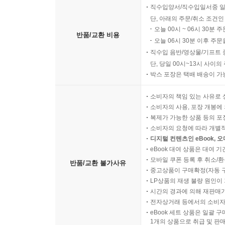
직수입양서/직수입일서중 일
단, 아래의 주문/취소 조건인
오늘 00시 ~ 06시 30분 
반품/교환 비용
오늘 06시 30분 이후 주문
직수입 음반/영상물/기프트 
단, 당일 00시~13시 사이
박스 포장은 택배 배송이 가
소비자의 책임 있는 사유로 
소비자의 사용, 포장 개봉에 
복제가 가능한 상품 등의 포장을 
소비자의 요청에 따라 개별
디지털 컨텐츠인 eBook, 
eBook 대여 상품은 대여 기
모바일 쿠폰 등록 후 취소/환
반품/교환 불가사유
중고상품이 구매확정(자동 
LP상품의 재생 불량 원인이 기
시간의 경과에 의해 재판매가
전자상거래 등에서의 소비자
eBook 세트 상품은 일괄 
1개의 상품으로 취급 및 판매