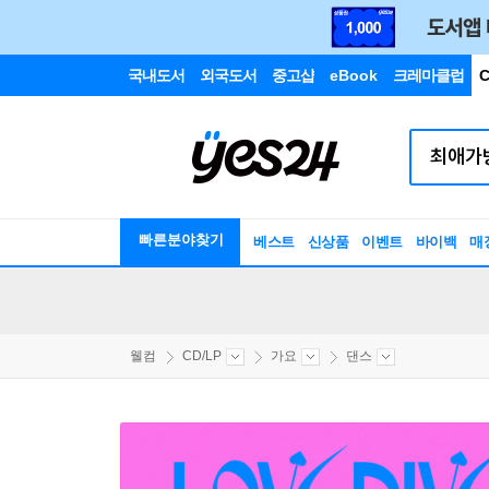
국내도서
외국도서
중고샵
eBook
크레마클럽
C
빠른분야찾기
베스트
신상품
이벤트
바이백
매
웰컴
CD/LP
가요
댄스