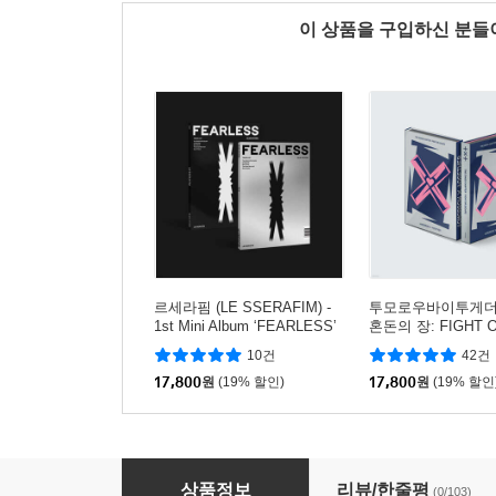
이 상품을 구입하신 분
르세라핌 (LE SSERAFIM) -
투모로우바이투게더 (T
1st Mini Album ‘FEARLESS’
혼돈의 장: FIGHT 
[버전 2종 중 1종 랜덤 발송]
PE [2종 중 1종 랜
10건
42건
17,800
원
(19% 할인)
17,800
원
(19% 할인
IVE (아이브) - LOVE DIVE [버전 3종 중 1종 랜
상품정보
리뷰/한줄평
(0/103)