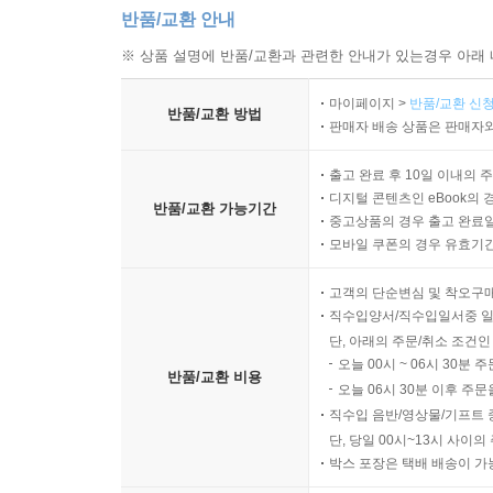
반품/교환 안내
※ 상품 설명에 반품/교환과 관련한 안내가 있는경우 아래 
마이페이지 >
반품/교환 신청
반품/교환 방법
판매자 배송 상품은 판매자와
출고 완료 후 10일 이내의 
디지털 콘텐츠인 eBook의 
반품/교환 가능기간
중고상품의 경우 출고 완료일
모바일 쿠폰의 경우 유효기간(
고객의 단순변심 및 착오구
직수입양서/직수입일서중 일
단, 아래의 주문/취소 조건인
오늘 00시 ~ 06시 30분 
반품/교환 비용
오늘 06시 30분 이후 주문
직수입 음반/영상물/기프트 
단, 당일 00시~13시 사이
박스 포장은 택배 배송이 가