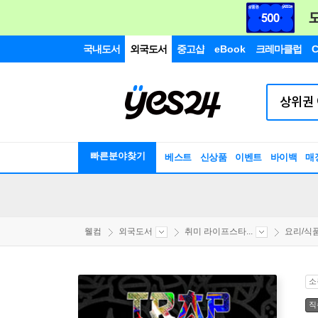
국내도서
외국도서
중고샵
eBook
크레마클럽
C
빠른분야찾기
베스트
신상품
이벤트
바이백
매
웰컴
외국도서
취미 라이프스타...
요리/식
소
직