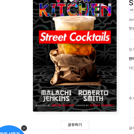
S
바
Jen
첫
정
판
Y
추
공유하기
결