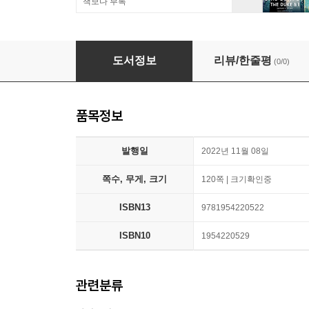
책보다 부록
Trap Kitchen: The Art of Street Cocktails: (C
도서정보
리뷰/한줄평
(0/0)
품목정보
발행일
2022년 11월 08일
쪽수, 무게, 크기
120쪽 | 크기확인중
ISBN13
9781954220522
ISBN10
1954220529
관련분류