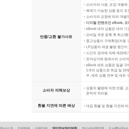
소비자의 사용, 포장 개봉에 
복제가 가능한 상품 등의 포장을 
소비자의 요청에 따라 개별
디지털 컨텐츠인 eBook, 
eBook 대여 상품은 대여 기
모바일 쿠폰 등록 후 취소/환
반품/교환 불가사유
중고상품이 구매확정(자동 
LP상품의 재생 불량 원인이 기
시간의 경과에 의해 재판매가
전자상거래 등에서의 소비자
eBook 세트 상품은 일괄 
1개의 상품으로 취급 및 판매
우, 세트 상품 전부 및 세트
상품의 불량에 의한 반품, 교
소비자 피해보상
준하여 처리됨
환불 지연에 따른 배상
대금 환불 및 환불 지연에 
회사소개
인재채용
이용약관
개인정보처리방침
청소년보호정책
도서홍보안내