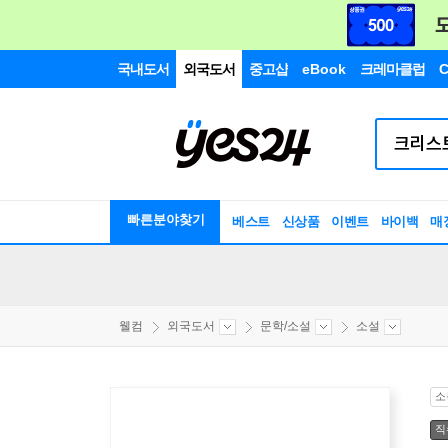
국내도서
외국도서
중고샵
eBook
크레마클럽
C
빠른분야찾기
베스트
신상품
이벤트
바이백
매
웰컴
외국도서
문학/소설
소설
소
직