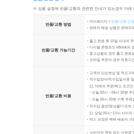
※ 상품 설명에 반품/교환과 관련한 안내가 있는경우 아래 
마이페이지 >
반품/교환 신청
반품/교환 방법
판매자 배송 상품은 판매자와
출고 완료 후 10일 이내의 
디지털 콘텐츠인 eBook의 
반품/교환 가능기간
중고상품의 경우 출고 완료일
모바일 쿠폰의 경우 유효기간(
고객의 단순변심 및 착오구
직수입양서/직수입일서중 일
단, 아래의 주문/취소 조건인
오늘 00시 ~ 06시 30분 
반품/교환 비용
오늘 06시 30분 이후 주문
직수입 음반/영상물/기프트 
단, 당일 00시~13시 사이
박스 포장은 택배 배송이 가
소비자의 책임 있는 사유로 