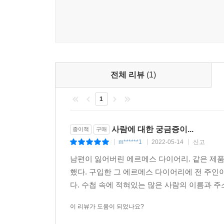
여인이다.
세번째는 착란을 일으키다가 결국 광기에 빠진 여인
네번째는 정신분석과 종교와 그림의 힘으로 다시 일어
다섯번째는 서서히 외부세계와 단절되어 예술과 침묵
그리고 여섯번째, 사람을 피하고 오로지 전화통화로만
전체 리뷰
(1)
피카소라는 너무도 강렬한 천재의 광채에 가려진,
연민으로, 벤케문은 이해할 수도, 받아들일 수도 없
1
지난한 작업과 도라라는 인물의 모호함과 복잡성 때
한복판에서 철저하게 자기 자신으로 살고자 했던 한
사람에 대한 궁금증이...
종이책
구매
한국어판에서는 예술가로서의 도라 마르의 진면목
m******1
2022-05-14
신고
|
|
|
작품들을 저작권자의 동의를 구해 컬러로 수록했다. 
남편이 잃어버린 에르메스 다이어리. 같은 제품
했다. 구입한 그 에르메스 다이어리에 전 주인
다. 수첩 속에 적혀있는 많은 사람의 이름과 주소.
용감하고 깊이 있는 탐사 프로젝트... 수십 년간 한
York Times
이 리뷰가 도움이 되었나요?
20세기 파리와 아방가르드에 대한 매우 흥미