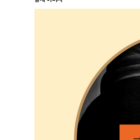
마들렌 166
라캉 170
미셸 185
노아유 자작부인 191
부디노 206
마르샹 209
더글러스 쿠퍼 222
피카소 234
안초레나 239
에티엔 페리에 244
에프롱 253
펜로즈 259
사로트 265
뒤부셰 270
스탈 277
셰당 282
수의사 피숑 291