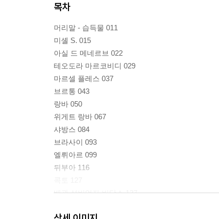
목차
머리말 - 습득물 011
미셸 S. 015
아실 드 메네르브 022
테오도라 마르코비디 029
마르셀 플레스 037
브르통 043
랑바 050
위게트 랑바 067
샤방스 084
브라사이 093
엘뤼아르 099
뒤부아 116
콕토 127
배관 설비업자 비당스 137
레리스 140
상세 이미지
트리야 157