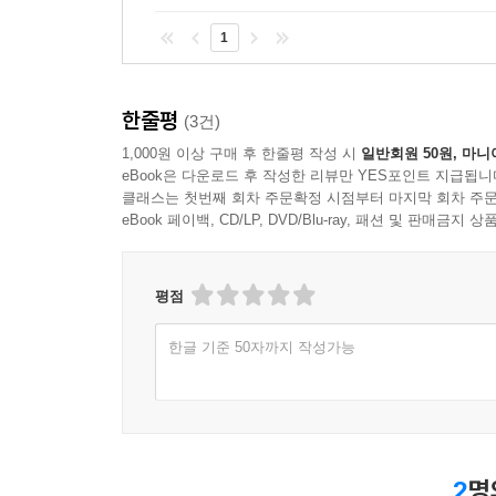
위클리Publishers Weekly?
맛깔스럽게 신랄하고 대단히 흥미로우며 섹시하고 지적인
1
예술사와 미스터리의 만남. 이보다 더 짜릿할 수 있을
아름답게 쓰여진 매혹적인 책 _ 파리 마치Paris Mat
한줄평
대단히 감동적인 한 예술가의 초상 _ 엘르Elle (Franc
(3건)
회고록과 전기와 역사의 흥미진진한 조합 _ 아폴로Ap
1,000원 이상 구매 후 한줄평 작성 시
일반회원 50원, 마니
eBook은 다운로드 후 작성한 리뷰만 YES포인트 지급됩니
클래스는 첫번째 회차 주문확정 시점부터 마지막 회차 주문
eBook 페이백, CD/LP, DVD/Blu-ray, 패션 및 판매금
평점
한글 기준 50자까지 작성가능
2
명