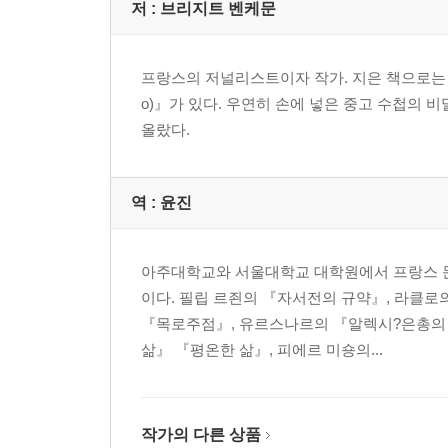
저 :
브리지트 벤케문
프랑스의 저널리스트이자 작가. 지은 책으로는 『위대한 알베르 
o)』가 있다. 우연히 손에 넣은 중고 수첩의 비밀을
올랐다.
역 :
윤진
아주대학교와 서울대학교 대학원에서 프랑스 문
이다. 필립 르죈의 『자서전의 규약』, 라클로
『목로주점』, 유르스나르의 『알렉시?은총의 
삶』 『평온한 삶』, 피에르 미숑의...
작가의 다른 상품