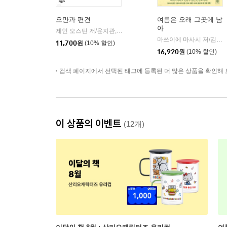
오만과 편견
여름은 오래 그곳에 남
아
제인 오스틴 저/윤지관,전승희 공역
민음사
|
마쓰이에 마사시 저/김춘미 역
11,700
원
(10% 할인)
16,920
원
(10% 할인)
검색 페이지에서 선택된 태그에 등록된 더 많은 상품을 확인해 
이 상품의 이벤트
(12개)