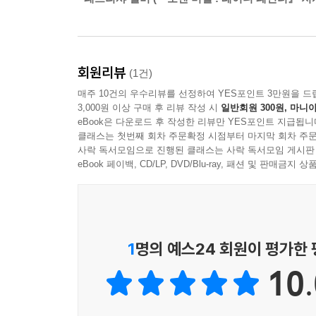
모두 나를 피카소의 연인으로 기억할 뿐 화가로 
여인'을 지워야 함을, 새로운 이야기를 써내야 함을 알
그 자신 사진예술의 태동기에 초현실주의 사진가로 
회원리뷰
(1건)
들 모두와 연결되어 있었다. 그러나 피카소와 결
매주 10건의 우수리뷰를 선정하여 YES포인트 3만원을 드
시작한 도라 마르의 수첩에 이제 예술가 대신 2
3,000원 이상 구매 후 리뷰 작성 시
일반회원 300원, 마니아
라캉에게 주기적으로 정신분석을 받았고 정신병원에
eBook은 다운로드 후 작성한 리뷰만 YES포인트 지급됩니
클래스는 첫번째 회차 주문확정 시점부터 마지막 회차 주문
종교적 열정으로 채워진다. 피카소의 권유에 따라 
사락 독서모임으로 진행된 클래스는 사락 독서모임 게시판
그녀는 사부아가의 아파트에 칩거한 채 서서히 자
eBook 페이백, CD/LP, DVD/Blu-ray, 패션 및 판매금
드러내지 않고 사람들과는 오직 전화로만 소통한다. 그
그러나 도라 마르의 작품들은 21세기 들어 다시 
열어 피카소에 가려져 있던 도라 마르의 아방가르
1
명의 예스24 회원이 평가한
한 존재의 여러 얼굴, 한 사람을 안다는 것은 무엇
10.
제일 처음 만난 도라 마르는 야심 있고 좌파 사회운
두번째는 열정적인 사랑에 빠진 여인, 독자적인 