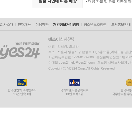
환불 지연에 따른 배상
대금 환불 및 환불 지연에 
회사소개
인재채용
이용약관
개인정보처리방침
청소년보호정책
도서홍보안내
대표 : 김석환, 최세라
주소 : 서울시 영등포구 은행로 11, 5층~6층(여의도동,일신
사업자등록번호 : 229-81-37000 통신판매업신고 : 제 200
이메일 : yes24help@yes24.com 호스팅 서비스사업자 :
Copyright ⓒ YES24 Corp. All Rights Reserved.