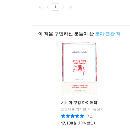
1
이 책을 구입하신 분들이 산
분야 연관 책
시네마 쿠킹 다이어리
오토나쿨,박지완 저
유선사
|
27건
17,100
원
(10% 할인)