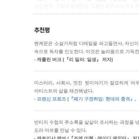
수집한다. 그렇게 벤케문은 그동안 피카소의 뮤즈로
폴 엘뤼아르는 끝까지 비밀을 지켰다. 도라에 대한 
도라 마르의 예술과 생애를 퍼즐처럼 혹은 입체파의
다. 그날 도라는 울부짖으며 헛소리를 했고, 피카소
미스터리 소설처럼 독자들을 빨아들인다. 20세기
물지 못했다. --- p.99
추천평
도라 마르의 다면적 초상이 부조된다.
그들을 중심으로 파리의 예술가와 지식인 무리가 모였
벤케문은 소설가처럼 디테일을 파고들면서, 자신이 
피카소의 〈우는 여인〉으로만 남기를 거부한 삶
어나기 위해, 무엇보다 권태를 이기기 위해서였다...
속으로 독자를 인도한다. 이것은 놀라움으로 가득찬 
제'가 이어졌다. 그들은 강낭콩 한 접시를 먹기 위
- 캐롤린 버크 (『리 밀러: 일생』 저자)
도라 마르, 본명은 앙리에트 테오도라 마르코비치
있는 술은 무엇이든 찾아내서 마셨다. 바타유의 집에
유년기를 보낸 뒤 파리로 돌아왔고, 사진 작가로 활
들에 달려든 일화도 등장한다. --- p.142~144
이름난 작가였고, 스물 일곱에는 혼자 영국과 스페
미스터리, 사회사, 멋진 뒷이야기가 절묘하게 어
찍었다. 이후 초현실주의 예술의 한가운데에서 전
내가 행한 조사, 내가 던진 질문들과 나의 고집에 
아티스트의 삶을 재건해냈다.
도라 마르는 1935년 카페 되 마고에서 피카소를 
수첩의 주인을 확인하기 위한 나의 초현실주의적인 
- 프랜신 프로즈 (『페기 구겐하임: 현대의 충격』,
'공식적인 연인'이 된다. 무엇보다도 그녀를 모델
쓰는 것이 싫다”고 말했다. 그런 글들은 “중요하
알려지게 된다.
문이다...(중략)... 나는 도라 마르의 나약함 때
상이 되고 싶어했다. 시간이 가면 사람들이 자기 작
빈티지 수첩의 주소록을 샅샅이 조사하는 과정을 
도라는 사부아가 아파트의 거실에서 그림을 그린다.
도라 마르를 만날 수 있다.
그녀는 한 친구에게 말한다. “그림을 그리는 동안 
--- p.337
- 패트리샤 앨버 (『조앤 미첼 : 레이디 페인터』 저