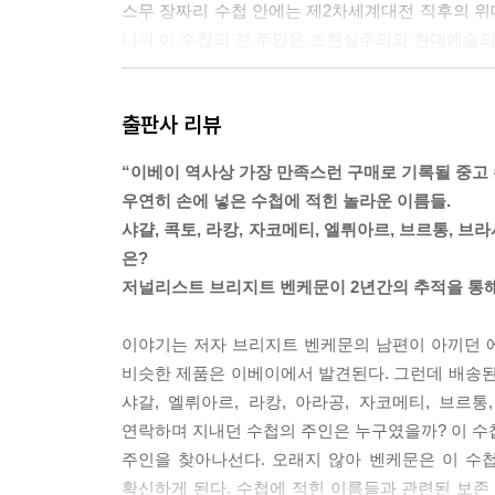
스무 장짜리 수첩 안에는 제2차세계대전 직후의 위
니까 이 수첩의 전 주인은 초현실주의와 현대예술의 한가
나는 한 장 한 장 수첩을 넘기며 여정을 이어가기로
출판사 리뷰
의 삶에서 어떤 자리를 차지하는가? 편지로 만든 소설도
“이베이 역사상 가장 만족스런 구매로 기록될 중고 수
담배 연기가 자욱한 실내를 훑어보다가 피카소는 검
우연히 손에 넣은 수첩에 적힌 놀라운 이름들.
낀 손가락 끝에 담배 파이프를 쥐고 있었다. 도라도
샤걀, 콕토, 라캉, 자코메티, 엘뤼아르, 브르통, 브
광경을 보여주기로 했다. 그녀는 작은 꽃이 수놓인
은?
꽂기 시작했다. 손가락을 벌리고 그 사이에 칼을 꽂
저널리스트 브리지트 벤케문이 2년간의 추적을 통해
고 뽀얀 살갗 위로 피가 흘러내리기 시작했다. 피카
은 채 다시 장갑을 꼈다. 쇼는 끝났다! --- p.54
이야기는 저자 브리지트 벤케문의 남편이 아끼던 
비슷한 제품은 이베이에서 발견된다. 그런데 배송된
도라와 브라사이는 이삼 년 뒤 공동 사진전에서 다시
샤갈, 엘뤼아르, 라캉, 아라공, 자코메티, 브르통
던 도라는 오히려 덜 상업적이고 보다 개인적인 글
연락하며 지내던 수첩의 주인은 누구였을까? 이 수
다니며 르포 사진을 찍었다. 정치 참여에 적극적이던
주인을 찾아나선다. 오래지 않아 벤케문은 이 수
들, 그리고 1929년의 대공황으로 무너진 사람들에게 공감
확신하게 된다. 수첩에 적힌 이름들과 관련된 보존