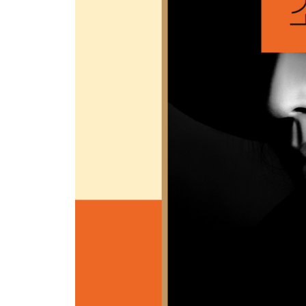
앙드레 마르샹 294
발튀스 300
레리스 304
륀 공작 308
메네르브의 건축업자 코닐 316
대리석 가공업자 푸이요 320
피카소 327
도라 마르 331
지은이 주 339
감사의 말 347
옮긴이의 말 351
도라 마르 연보 359