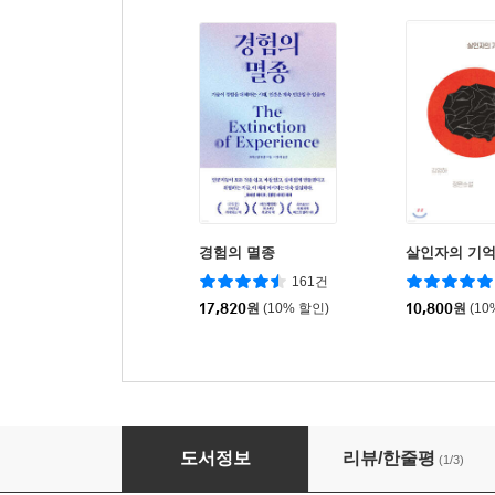
경험의 멸종
살인자의 기
161건
17,820
원
(10% 할인)
10,800
원
(10
에르메스 수첩의 비밀
도서정보
리뷰/한줄평
(1/3)