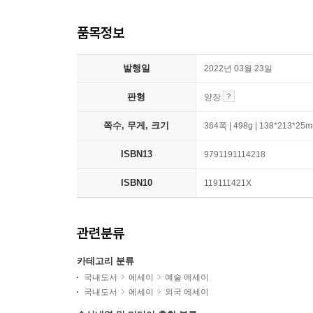
품목정보
발행일
2022년 03월 23일
판형
양장
쪽수, 무게, 크기
364쪽 | 498g | 138*213*25
ISBN13
9791191114218
ISBN10
119111421X
관련분류
카테고리 분류
국내도서
에세이
예술 에세이
국내도서
에세이
외국 에세이