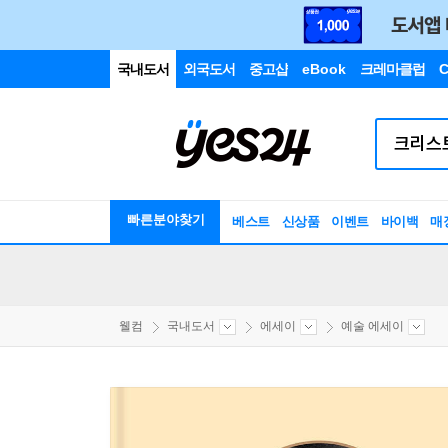
국내도서
외국도서
중고샵
eBook
크레마클럽
C
빠른분야찾기
베스트
신상품
이벤트
바이백
매
웰컴
국내도서
에세이
예술 에세이