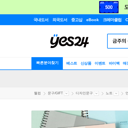
국내도서
외국도서
중고샵
eBook
크레마클럽
C
빠른분야찾기
베스트
신상품
이벤트
바이백
매
웰컴
문구/GIFT
디자인문구
노트
연