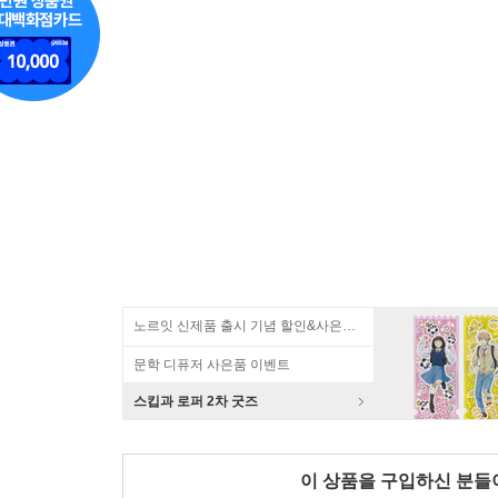
노르잇 신제품 출시 기념 할인&사은품 증정!
문학 디퓨저 사은품 이벤트
스킵과 로퍼 2차 굿즈
이 상품을 구입하신 분