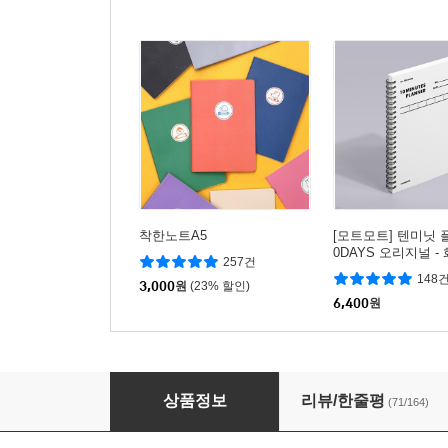
착한노트A5
[모트모트] 텐미닛 
0DAYS 오리지널 -
257건
148
3,000
원
(23% 할인)
6,400
원
비팬시 수학 연습장 2등분 4등분 (스프링 필기 노
상품정보
리뷰/한줄평
(71/164)