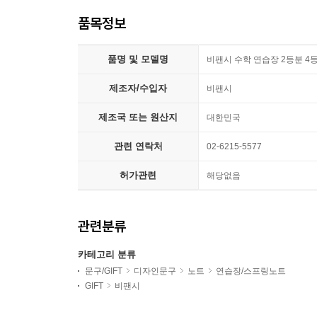
품목정보
품명 및 모델명
비팬시 수학 연습장 2등분 4
제조자/수입자
비팬시
제조국 또는 원산지
대한민국
관련 연락처
02-6215-5577
허가관련
해당없음
관련분류
카테고리 분류
문구/GIFT
디자인문구
노트
연습장/스프링노트
GIFT
비팬시