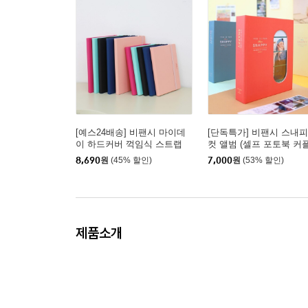
[예스24배송] 비팬시 마이데
[단독특가] 비팬시 스내피
이 하드커버 꺽임식 스트랩
컷 앨범 (셀프 포토북 커
만년 다이어리 양장노트 A5,
물 포켓 스크랩북 사진 
8,690
원
(45% 할인)
7,000
원
(53% 할인)
B6
사진첩)
제품소개