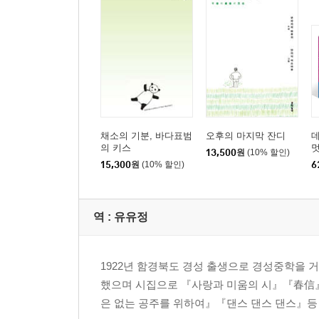
채소의 기분, 바다표범
오후의 마지막 잔디
의 키스
멋
13,500
원
(10% 할인)
멋
15,300
원
(10% 할인)
6
역 :
유유정
1922년 함경북도 경성 출생으로 경성중학을 
했으며 시집으로 『사랑과 미움의 시』『春信』
은 없는 공주를 위하여』『댄스 댄스 댄스』등 