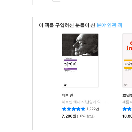
'해보죠'
이 책을 구입하신 분들이 산
분야 연관 책
'시간이 걸릴지도 모르고, 또 시간을 들여도 완전하게
나는 고개를 끄덕였다.
'기다린다는 건 쉽지 않아' 하고 레이코 씨는 공을
려야 하니까. 그렇다고 거기에 기한이 있거나 보증이 
'모르겠어요' 나는 정직하게 말했다. '저로선 사람
난할 수 있는 한 해보려고 해요. 그렇게 하지 않고
코는 서로 도와야 하고, 그 방법밖에 서로에 대한 구
데미안
호밀
헤르만 헤세 저/전영애 역
민음사
|
--- pp.187-188
1,222건
7,200
원
(10% 할인)
10,8
<아무것도 없어>