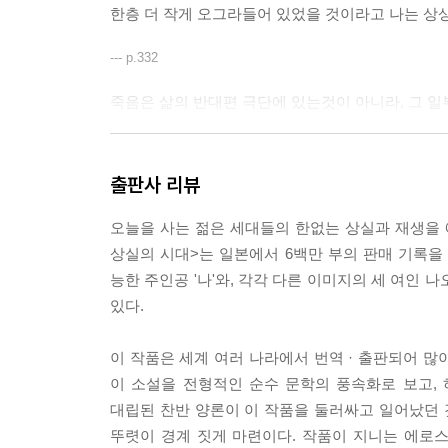
한층 더 작게 오그라들어 있었을 것이라고 나는 상상
--- p.332
죽음은 삶의 반대편 극단에 있는것이 아니라, 그 일
그때까지도 나는 죽음이라는 것을, 삶으로부터 완전
귀에 거머쥐게 된다. 그러나 거꾸로 말하면, 죽음이
출판사 리뷰
그것은 나에겐 지극히 당연하고 논리적인 명제로 생각
오늘을 사는 젊은 세대들의 한없는 상실과 재생을
그러나 기즈키가 죽은 밤을 경계선으로 하여, 나로선
상실의 시대>는 일본에서 6백만 부의 판매 기록을
의 반대편 저쪽에 있는 존재 따위가 아니었다. 죽음
능한 주인공 '나'와, 각각 다른 이미지의 세 여인
각할 수가 없는 것이다. 열일곱 살의 5월 어느 날 
있다.
--- p.49
이 작품은 세계 여러 나라에서 번역 · 출판되어 많이
'자기 지금 어디 있는 거야?'
이 소설을 전형적인 순수 문학의 풍속화로 보고,
대립된 찬반 양론이 이 작품을 둘러싸고 일어났던 
그녀는 조용한 목소리로 그렇게 물었다. 나는 지금 
뚜렷이 경계 짓게 마련이다. 작품이 지니는 에로