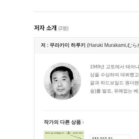
저자 소개
(2명)
저 :
무라카미 하루키
(Haruki Murakami
1949년 교토에서 태어
상을 수상하며 데뷔했고,
끝과 하드보일드 원더랜
숲)를 발표, 유례없는 
작가의 다른 상품