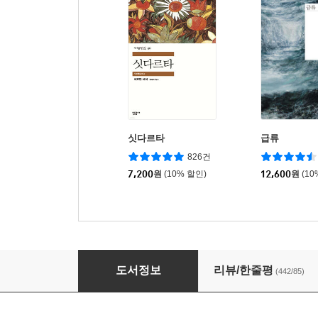
싯다르타
급류
826건
7,200
원
(10% 할인)
12,600
원
(10
상실의 시대
도서정보
리뷰/한줄평
(442/85)