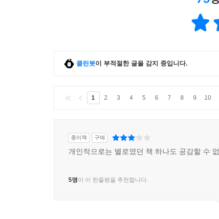
무엇인가를 배우는 길밖에 없으며, 그리고 그 배운 
--- p.440
그달 하순께에 '돌격대'가 나에게 반딧불을 주었다.
는 자잘한 공기 구멍이 몇 개 뚫려 있었다.
클린봇
이 부적절한 글을 감지 중입니다.
--- 본문 중에서
1
2
3
4
5
6
7
8
9
10
4월 중순에 나오코는 스무 살이 되었다. 내가 11
낌이 들었다. 나는 그녀든 실상은 열여덟 살과 열아
고, 열아홉 살 다음이 열여덟살-그렇다면 좋겠다. 
종이책
구매
어 버린 기즈키만이 언제까지나 열일곱 살이었다.
개인적으로는 별로였던 책 하나도 공감할 수 
--- p.
5명
이 이 한줄평을 추천합니다.
<아무것도 없어>
당신을 위해 스튜를 만들고 싶은데