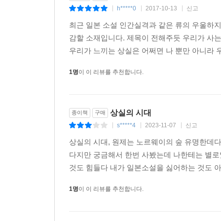
는 이렇게 여기 있는 거고. 우린 무인도에서 자란 
h*****0
2017-10-13
신고
|
|
|
거지요. 하지만 그런 게 언제까지 계속될 수 있겠어
최근 일본 소설 인간실격과 같은 류의 우울하지
어요.
감할 소재입니다. 제목이 전해주듯 우리가 사는
우리가 느끼는 상실은 어쩌면 나 뿐만 아니라 우
당신은 우리 둘을 바깥 세상과 이어주는 고리와 같은
만, 당신은 나와 밖을 이어주는 유리한 고리예요, 
1명
이 이 리뷰를 추천합니다.
혀 없었는데도, 결과적으로 우린 당신에게 상처를 
--- p.229-230
상실의 시대
종이책
구매
s*****4
2023-11-07
신고
|
|
|
비는 아침까지도 내리고 있었다. 어젯밤과는 달리,
숫물 소리로 비가 내리고 있다는 것을 겨우 알아차릴
상실의 시대, 원제는 노르웨이의 숲 유명한데다
수록 안개는 바람에 밀려나고, 잡목 숲이며 산의 능
다지만 궁금해서 한번 사봤는데 나한테는 별로였
것도 힘들다 내가 일본소설을 싫어하는 것도 아니
어제 아침과 마찬가지로 우리들은 셋이서 아침식사를
1명
이 이 리뷰를 추천합니다.
고, 나는 스웨터 위에 방수가 되는 윈드 브레이커를
려서 몸을 서로 바싹 붙여 의지하고 있었다.