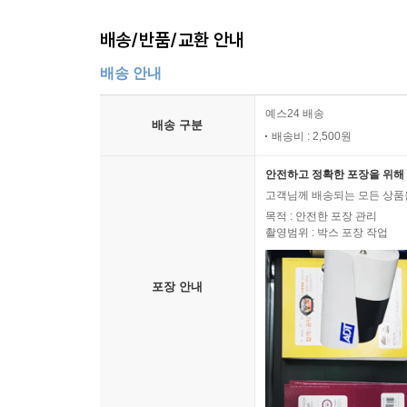
당신을 위해 스튜를 만들고 싶은데
내게는 냄비가 없어
배송/반품/교환 안내
당신을 위해 머플러를 뜨고싶은데
배송 안내
내게는 털실이 없어
당신을 위해 시를 쓰고 싶은데
예스24 배송
배송 구분
내게는 펜이 없어
배송비 : 2,500원
--- p.149
안전하고 정확한 포장을 위해 
고객님께 배송되는 모든 상품을
목적 : 안전한 포장 관리
촬영범위 : 박스 포장 작업
포장 안내