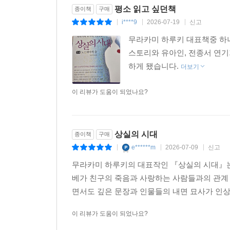
--- p.257
평소 읽고 싶던책
종이책
구매
i****9
2026-07-19
신고
|
|
|
맑은 공기, 밖으로부터 차단된 조용한 세계, 규칙적
무라카미 하루키 대표책중 하나
를 쓸 수 있다는 것은 참 좋은 일이예요. 누구에게 
스토리와 유아인, 전종서 연
일입니다. 물론 글로 써놓고 보면, 자신이 말하고 
하게 됐습니다.
더보기
를 적어 보고 싶다는 그 기분이 든 것만으로도, 지
--- p.166-167까지
이 리뷰가 도움이 되었나요?
내가 그리고 싶었던 것은 사람이 사람을 사랑한다는 
있었던 분위기를 그려 보고 싶었습니다. 사람을 진
상실의 시대
종이책
구매
서는 것이기도 하기 때문입니다.
e******m
2026-07-09
신고
|
|
|
--- 무라카미 하루키가 보낸 <한국의 독자들에게>중에서
무라카미 하루키의 대표작인 『상실의 시대』는
베가 친구의 죽음과 사랑하는 사람들과의 관계 
나는 그동안 줄곧 유리창에 이마를 붙이고 눈을 감고
면서도 깊은 문장과 인물들의 내면 묘사가 인상적
'당신, 지금 어디 있어요?'
그녀는 조용한 목소리로 그렇게 물었다. 나는 지금 
이 리뷰가 도움이 되었나요?
디 있는 것인가. 그러나 그곳이 어딘지 나로서는 알