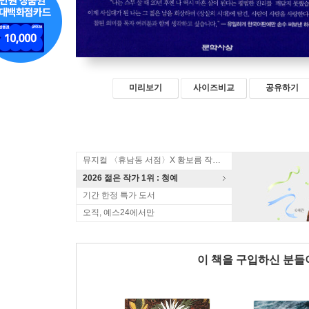
미리보기
사이즈비교
공유하기
뮤지컬 〈휴남동 서점〉X 황보름 작가 북토크
2026 젊은 작가 1위 : 청예
기간 한정 특가 도서
오직, 예스24에서만
이 책을 구입하신 분