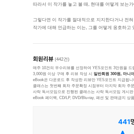
금 어디에 있는가. 그러나 그곳이 어딘지 나로서는 
따라서 이 작가를 놓고 볼 때, 현대를 어떻게 보는
디랄것도 없이 걸음을 재촉하는 무수한 사람들의 모
그렇다면 이 작가를 절대적으로 지지한다거나 전혀
--- p.441
작가에 대해 언급하는 이는, 그를 어떻게 옹호하고
이봐, 일어나지 못해? 난 아직도 여기 있어. 일어나
없다. 걷어찰 때마다 공허한 소리만 날 뿐이다. 그
럼. 그러나 함부르크 공항의 루프트한자 비행기 안
회원리뷰
생각해 보라, 하고.
(442건)
매주 10건의 우수리뷰를 선정하여 YES포인트 3만원을 드
--- p.39
3,000원 이상 구매 후 리뷰 작성 시
일반회원 300원, 마니아
eBook은 다운로드 후 작성한 리뷰만 YES포인트 지급됩니
외로울 때면 나는 울어 버려. 울 수 있다는 건 좋
클래스는 첫번째 회차 주문확정 시점부터 마지막 회차 주문
밤의 어둠 속에서 온갖 사람들이 말을 걸어 오곤 해
사락 독서모임으로 진행된 클래스는 사락 독서모임 게시판
eBook 페이백, CD/LP, DVD/Blu-ray, 패션 및 판매금
나 언니를 상대로 많은 이야기를 해. 그들 역시 외로
--- p.358
441
와타나베는 정말 너무나 평범한 학생이다. 그렇게 잘
해서 재미가 없는 학생일 뿐이다. 하지만 와타나베