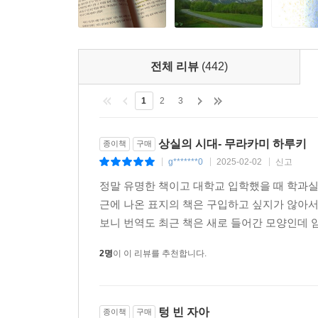
오늘은 비가 오고있구나. 비가 오는 일요일은 나를 
고,옥상에서 뒹굴지도 못하지. 책상 앞에 앉아 <카
하니 바라보는 정도가 고작 내가 할 수 있는 일이야
전체 리뷰
(442)
--- p.337
1
2
3
아마 내 마음속에는 딱딱한 껍데기 같은 게 있어서, 
로 사람을 사랑 할 수 없는 게 아닌가 하는 생각이 
상실의 시대- 무라카미 하루키
종이책
구매
g*******0
2025-02-02
신고
|
|
|
'지금까지 누군가를 사랑한 적은 없어?' 하고 그녀가
정말 유명한 책이고 대학교 입학했을 때 학과실
근에 나온 표지의 책은 구입하고 싶지가 않아서
'없어.'
보니 번역도 최근 책은 새로 들어간 모양인데 암
그녀는 그 이상 아무것도 묻지 않았다. 가을이 끝나
2명
이 이 리뷰를 추천합니다.
--- p.54-55
성장의 고통 같은 것을 치러야 할 때에 그 대가를 
텅 빈 자아
종이책
구매