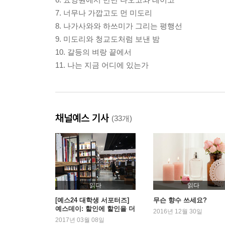
7. 너무나 가깝고도 먼 미도리
8. 나가사와와 하쓰미가 그리는 평행선
9. 미도리와 청교도처럼 보낸 밤
10. 갈등의 벼랑 끝에서
11. 나는 지금 어디에 있는가
채널예스 기사
(33개)
읽다
읽다
[예스24 대학생 서포터즈]
무슨 향수 쓰세요?
예스데이: 할인에 할인을 더
2016년 12월 30일
하다
2017년 03월 08일