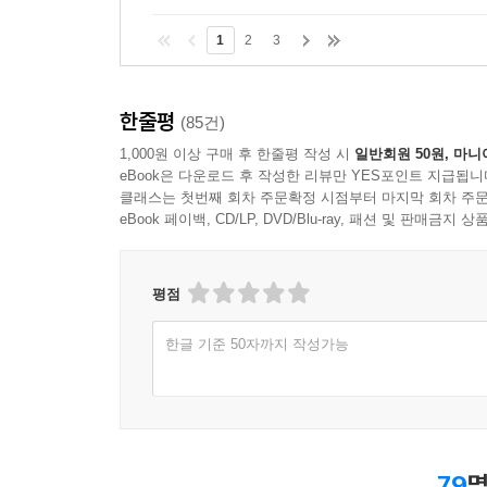
속 부르고 있었다.
1
2
3
--- p.468
나는 그 동안 전화 저쪽에서 말이 없었다. 마치 전
한줄평
(85건)
줄곧 유리창에 이마를 붙이고 눈을 감고 있었다. 그
1,000원 이상 구매 후 한줄평 작성 시
일반회원 50원, 마니
게 물었다. 나는 지금 어디에 있는가? 나는 수화기를
eBook은 다운로드 후 작성한 리뷰만 YES포인트 지급됩니
클래스는 첫번째 회차 주문확정 시점부터 마지막 회차 주문
eBook 페이백, CD/LP, DVD/Blu-ray, 패션 및 판매금
--- p.468,---pp,14-20,---계속 살아가는 일만을
--- p.468, ---p.14-20
평점
기즈키가 죽었을 때, 나는 그 죽음에서 한 가지를 배
한글 기준 50자까지 작성가능
은 삶의 대극(對極)에 있는 것이 아니라 우리의 삶 
확실히 그것은 진리였다. 우리는 살아감으로 해서 동
지나지 않았다. 나오코의 죽음이 내게 가르쳐 준 것
한 진리도 어떠한 성실함도 어떠한 강함도 어떠한 부
79
명