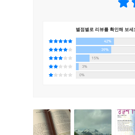
하지만 그렇게 평범하지 않은 그 사람들은 다 와
일하거나 공부하는 일도 없는데 다들 와타나베를 좋
별점별로 리뷰를 확인해 보세
하지만 와타나베의 매력도 있다. 정말 잘난 사람이 
리 인식하고 있는것이 와타나베의 장점이기도 하다
42%
하지만 와타나베의 단점은 너무나 우유뷰단하다는것
39%
기 때문이다. 가장 가슴에 남는 부분은 나오코와의 
15%
3%
나오코의 스무살 생일에 나오코(와타나베의 절친한
0%
지만 마술처럼 이끌림에 의해서 밤을 같이 지낸다.
묻은 채 자살한다.
상실의 시대의 느낌을 내가 글로 표현하는것은 정말
도 내가 설명을 할 수 없는 부분이다. 이 책에는 노
어 보기 전에는 말할 수 없는 신비한 책임에 틀림 없
--- p.