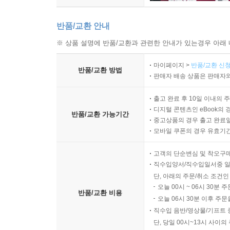
반품/교환 안내
※ 상품 설명에 반품/교환과 관련한 안내가 있는경우 아래 
마이페이지 >
반품/교환 신청
반품/교환 방법
판매자 배송 상품은 판매자와
출고 완료 후 10일 이내의 
디지털 콘텐츠인 eBook의 
반품/교환 가능기간
중고상품의 경우 출고 완료일
모바일 쿠폰의 경우 유효기간(
고객의 단순변심 및 착오구
직수입양서/직수입일서중 일
단, 아래의 주문/취소 조건인
오늘 00시 ~ 06시 30분 
반품/교환 비용
오늘 06시 30분 이후 주문
직수입 음반/영상물/기프트 
단, 당일 00시~13시 사이