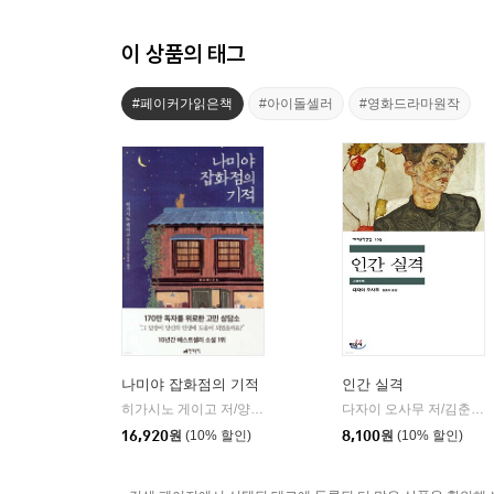
이 상품의 태그
#페이커가읽은책
#아이돌셀러
#영화드라마원작
나미야 잡화점의 기적
인간 실격
히가시노 게이고 저/양윤옥 역
현대문학
다자이 오사무 저/김춘미 역
|
16,920
원
(10% 할인)
8,100
원
(10% 할인)