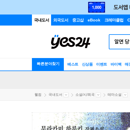
국내도서
외국도서
중고샵
eBook
크레마클럽
C
빠른분야찾기
베스트
신상품
이벤트
바이백
매
웰컴
국내도서
소설/시/희곡
테마소설