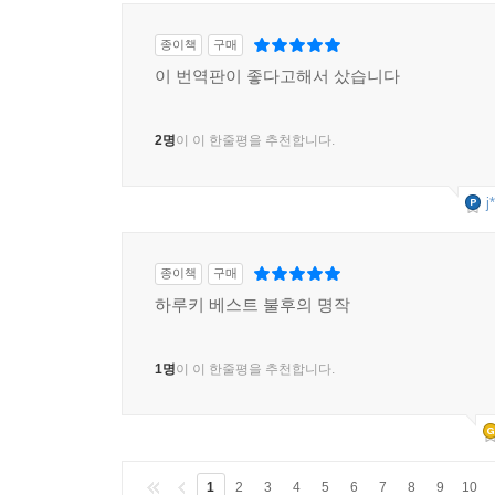
내게는 냄비가 없어
당신을 위해 머플러를 뜨고싶은데
종이책
구매
내게는 털실이 없어
이 번역판이 좋다고해서 샀습니다
당신을 위해 시를 쓰고 싶은데
내게는 펜이 없어
2명
이 이 한줄평을 추천합니다.
--- p.149
j
'...나오코의 경우에는 여러가지 문제가 다소 복잡하
시간이 걸릴 지도 모르겠고, 어쩌면 어떤 기회에 확 다
종이책
구매
(중략)
하루키 베스트 불후의 명작
그녀는 다시 한번 농구공을 손에 들고 빙글빙글 돌
1명
이 이 한줄평을 추천합니다.
'제일 중요한 점은 서둘지 않는 거야' 하고 레이코 
야해. 어떻게 손을 대야 할지 모를 정도로 일이 
돼. 시간을 두고 하나하나 서서히 풀어 나가지 않으면
1
2
3
4
5
6
7
8
9
10