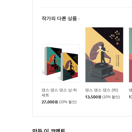
작가의 다른 상품
댄스 댄스 댄스 상·하
댄스 댄스 댄스 (하)
댄
세트
13,500
원
(10% 할인)
1
27,000
원
(10% 할인)
만든 이 코멘트