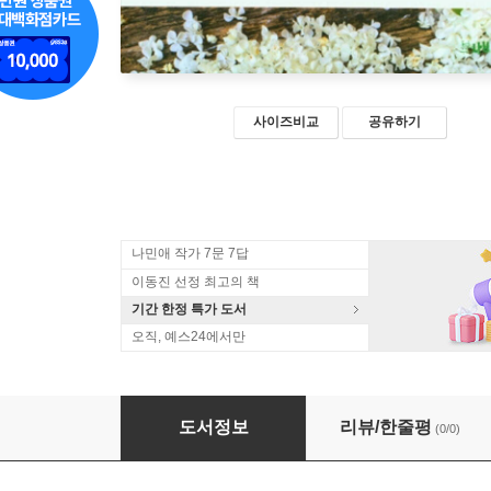
사이즈비교
공유하기
나민애 작가 7문 7답
이동진 선정 최고의 책
기간 한정 특가 도서
오직, 예스24에서만
화향백리 인향만리
도서정보
리뷰/한줄평
(0/0)