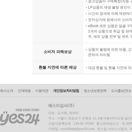
중고상품이 구매확정(자동 
LP상품의 재생 불량 원인이 기
시간의 경과에 의해 재판매가
전자상거래 등에서의 소비자
eBook 세트 상품은 일괄 
1개의 상품으로 취급 및 판매
우, 세트 상품 전부 및 세트
상품의 불량에 의한 반품, 교
소비자 피해보상
준하여 처리됨
환불 지연에 따른 배상
대금 환불 및 환불 지연에 
회사소개
인재채용
이용약관
개인정보처리방침
청소년보호정책
도서홍보안내
대표 : 김석환, 최세라
주소 : 서울시 영등포구 은행로 11, 5층~6층(여의도동,일신
사업자등록번호 : 229-81-37000 통신판매업신고 : 제 200
이메일 : yes24help@yes24.com 호스팅 서비스사업자 :