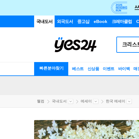
국내도서
외국도서
중고샵
eBook
크레마클럽
C
빠른분야찾기
베스트
신상품
이벤트
바이백
매
웰컴
국내도서
에세이
한국 에세이