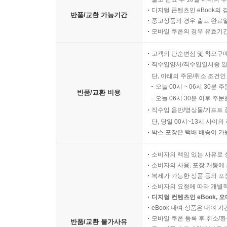
디지털 콘텐츠인 eBook의 
반품/교환 가능기간
중고상품의 경우 출고 완료일
모바일 쿠폰의 경우 유효기간(
고객의 단순변심 및 착오구
직수입양서/직수입일서중 일
단, 아래의 주문/취소 조건인
오늘 00시 ~ 06시 30분 
반품/교환 비용
오늘 06시 30분 이후 주문
직수입 음반/영상물/기프트 
단, 당일 00시~13시 사이
박스 포장은 택배 배송이 가
소비자의 책임 있는 사유로 
소비자의 사용, 포장 개봉에 
복제가 가능한 상품 등의 포장을 
소비자의 요청에 따라 개별
디지털 컨텐츠인 eBook, 
eBook 대여 상품은 대여 기
모바일 쿠폰 등록 후 취소/환
반품/교환 불가사유