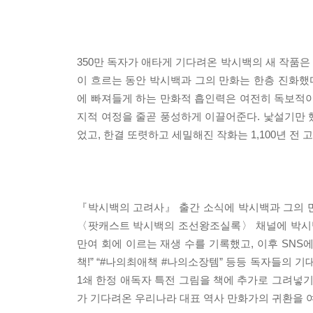
350만 독자가 애타게 기다려온 박시백의 새 작품은
이 흐르는 동안 박시백과 그의 만화는 한층 진화했
에 빠져들게 하는 만화적 흡인력은 여전히 독보적이
지적 여정을 줄곧 풍성하게 이끌어준다. 낯설기만 
었고, 한결 또렷하고 세밀해진 작화는 1,100년 전
『박시백의 고려사』 출간 소식에 박시백과 그의 
〈팟캐스트 박시백의 조선왕조실록〉 채널에 박시백 
만여 회에 이르는 재생 수를 기록했고, 이후 SNS
책!” “#나의최애책 #나의소장템” 등등 독자들의 
1쇄 한정 애독자 특전 그림을 책에 추가로 그려넣기
가 기다려온 우리나라 대표 역사 만화가의 귀환을 