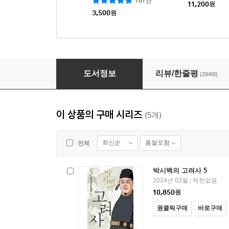
767건
11,200
원
3,500
원
박시백의 고려사 1
도서정보
리뷰/한줄평
(29/68)
이 상품의 구매 시리즈
(5개)
최신순
품절포함
전체
박시백의 고려사 5
2024년 03월
제한없음
|
10,850
원
원클릭구매
바로구매