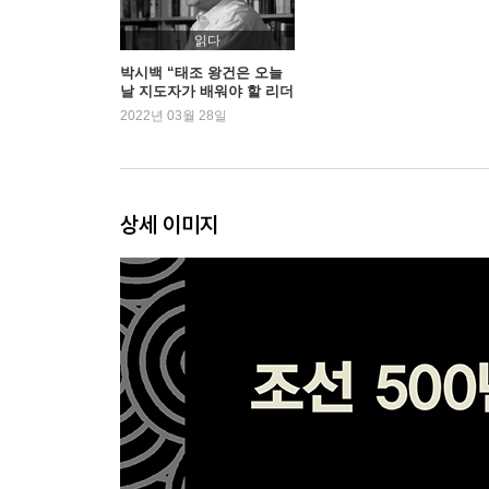
제3장 호족의 나라
읽다
태조의 정치
박시백 “태조 왕건은 오늘
날 지도자가 배워야 할 리더
훈요 10조
십의 모범”
2022년 03월 28일
제2대 왕 혜종
왕규의 난?
정종 4년 그리고 또 형제 승계
상세 이미지
제4장 개혁하는 고려
광종의 개혁
냉혹한 숙청
경종 6년
언로를 열다
성종의 제도개혁
이 시기 중국 정세