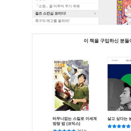
「소원」을 이루어 주기 위해
걸즈 스킨십 코미디!
축구의 에고를 울려라!
이 책을 구입하신 분
터무니없는 스킬로 이세계
살고 싶다는 
방랑 밥 (코믹스)