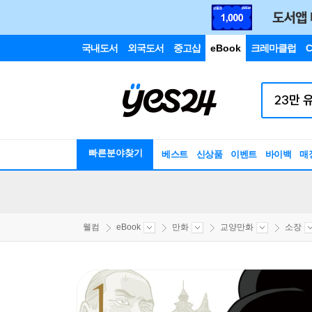
국내도서
외국도서
중고샵
eBook
크레마클럽
C
빠른분야찾기
베스트
신상품
이벤트
바이백
매
웰컴
eBook
만화
교양만화
소장