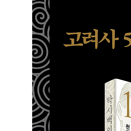
작가 후기
고려사 연표
고려 왕실 세계도
정사(正史)로 기록된 고려의 역사, 『고려사』와 