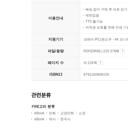
배송 없이 구매 후 바로 읽
제한없음
이용안내
TTS 불가능
저작권 보호를 위해 인쇄 기
지원기기
크레마 /PC(윈도우 - 4K 모
파일/용량
PDF(DRM) | 225.37MB
페이지 수
약 226쪽
ISBN13
9791160808155
관련분류
카테고리 분류
eBook
만화
교양만화
소장
eBook
역사
한국사