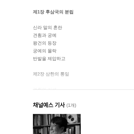
제1장 후삼국의 분립
신라 말의 혼란
견훤과 궁예
왕건의 등장
궁예의 몰락
반발을 제압하고
제2장 삼한의 통일
견훤의 기세
서라벌 점령
채널예스 기사
민심의 향배
(1개)
견훤이 오고, 경순왕도 오고
통일 고려의 시작