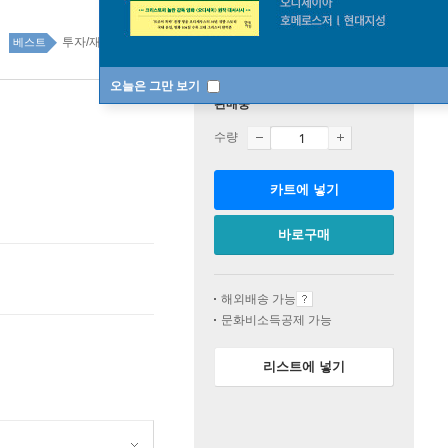
투자/재테크 95위
경제 경영 top100 16주
베스트
오늘은 그만 보기
판매중
수량
카트에 넣기
바로구매
해외배송 가능
문화비소득공제 가능
리스트에 넣기