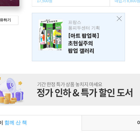
17,500원
매입가 8,800
유하기
프랑스
퐁피두센터 기획
[아트 팝업북]
초현실주의
팝업 갤러리
들이
함께 산 책