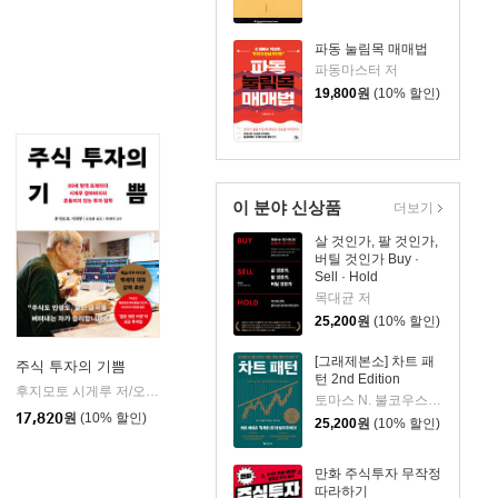
파동 눌림목 매매법
파동마스터 저
19,800
원
(10% 할인)
이 분야 신상품
더보기
살 것인가, 팔 것인가,
버틸 것인가 Buy ·
Sell · Hold
목대균 저
25,200
원
(10% 할인)
[그래제본소] 차트 패
주식 투자의 기쁨
턴 2nd Edition
후지모토 시게루 저/오정화 역
다산북스
|
토마스 N. 불코우스키 저/송미리 역
17,820
원
(10% 할인)
25,200
원
(10% 할인)
만화 주식투자 무작정
따라하기