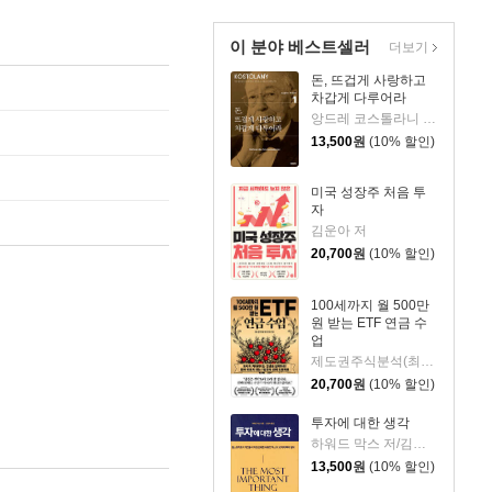
이 분야 베스트셀러
더보기
돈, 뜨겁게 사랑하고
차갑게 다루어라
앙드레 코스톨라니 저/한윤진 역
13,500
원
(10% 할인)
미국 성장주 처음 투
자
김운아 저
20,700
원
(10% 할인)
100세까지 월 500만
원 받는 ETF 연금 수
업
제도권주식분석(최기원) 저
20,700
원
(10% 할인)
투자에 대한 생각
하워드 막스 저/김경미 역
13,500
원
(10% 할인)