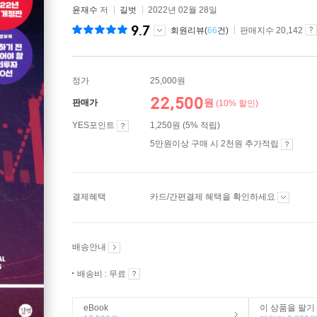
윤재수
저
길벗
2022년 02월 28일
9.7
회원리뷰(
66
건)
판매지수 20,142
정가
25,000원
22,500
원
판매가
(10% 할인)
YES포인트
1,250원 (5% 적립)
5만원이상 구매 시 2천원 추가적립
결제혜택
카드/간편결제 혜택을 확인하세요
배송안내
배송비 : 무료
eBook
이 상품을 팔기