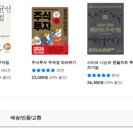
투자법
주식투자 무작정 따라하기
스티브 니슨의 캔들차트 투
자기법
181건
33건
65건
% 할인)
22,500
원
(10% 할인)
24,300
원
(10% 할인)
배송/반품/교환