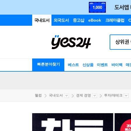
국내도서
외국도서
중고샵
eBook
크레마클럽
C
빠른분야찾기
베스트
신상품
이벤트
바이백
매
웰컴
국내도서
경제 경영
투자/재테크