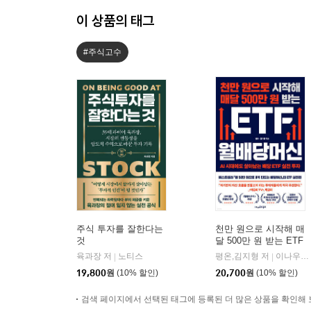
이 상품의 태그
#주식고수
주식 투자를 잘한다는
천만 원으로 시작해 매
것
달 500만 원 받는 ETF
월배당머신
육과장 저
노티스
평온,김지형 저
이나우스북스
|
|
19,800
원
(10% 할인)
20,700
원
(10% 할인)
검색 페이지에서 선택된 태그에 등록된 더 많은 상품을 확인해 