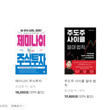
제미나이 주식투자
주도주 사이클 절대 법
칙
조성호 저
길벗
|
한규범 저
부키
|
18,000
원
(10% 할인)
19,800
원
(10% 할인)
보세요.
전체보기