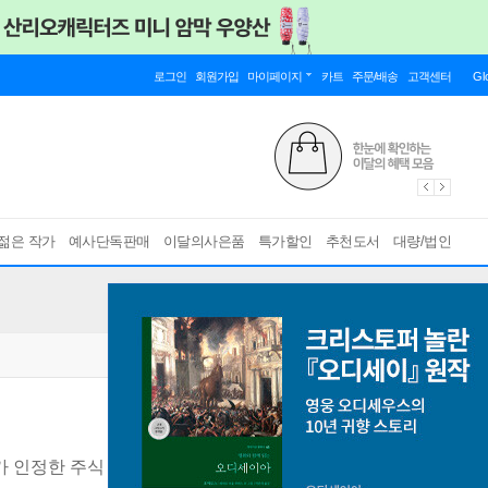
로그인
회원가입
마이페이지
카트
주문/배송
고객센터
Gl
젊은 작가
예사단독판매
이달의사은품
특가할인
추천도서
대량/법인
가 인정한 주식 1등 저자의
[ 개정4판 ]