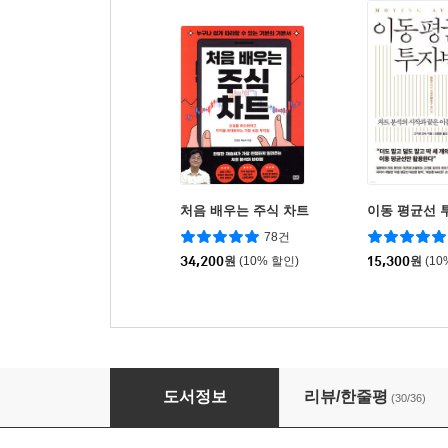
처음 배우는 주식 차트
이동 평균선 
78건
34,200
원
(10% 할인)
15,300
원
(10
차트분석 무작정 따라하기
도서정보
리뷰/한줄평
(30/36)