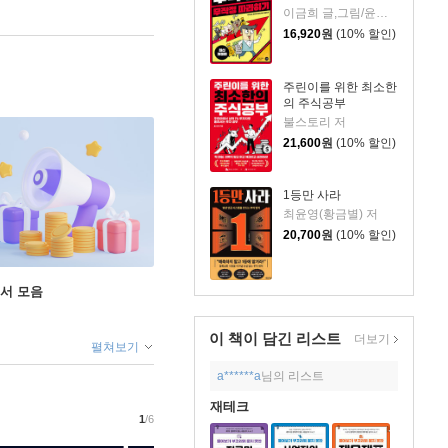
이금희 글,그림/윤재수 원작
16,920
원
(10% 할인)
주린이를 위한 최소한
의 주식공부
불스토리 저
21,600
원
(10% 할인)
1등만 사라
최윤영(황금별) 저
20,700
원
(10% 할인)
도서 모음
이 책이 담긴
리스트
더보기
펼쳐보기
a******a
님의 리스트
재테크
1
/6