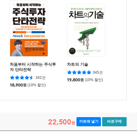
처음부터 시작하는 주식투
차트의 기술
자 단타전략
345건
342건
19,800
원
(10% 할인)
18,900
원
(10% 할인)
22,500
카트에 넣기
바로구매
원