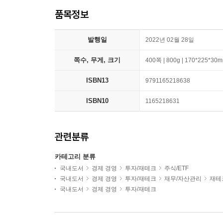
품목정보
발행일
2022년 02월 28일
쪽수, 무게, 크기
400쪽 | 800g | 170*225*30
ISBN13
9791165218638
ISBN10
1165218631
관련분류
카테고리 분류
국내도서
경제 경영
투자/재테크
주식/ETF
국내도서
경제 경영
투자/재테크
재무/자산관리
재테
국내도서
경제 경영
투자/재테크