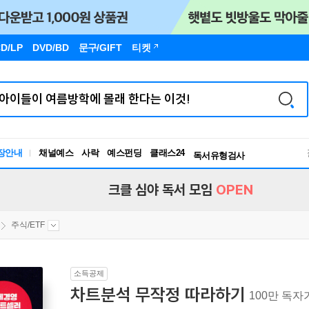
D/LP
DVD/BD
문구
/GIFT
티켓
장안내
채널예스
사락
예스펀딩
클래스24
독서유형검사
RBTI Lab
독서유형검사
크클 심야 독서 모임
OPEN
주식/ETF
소득공제
차트분석 무작정 따라하기
100만 독자