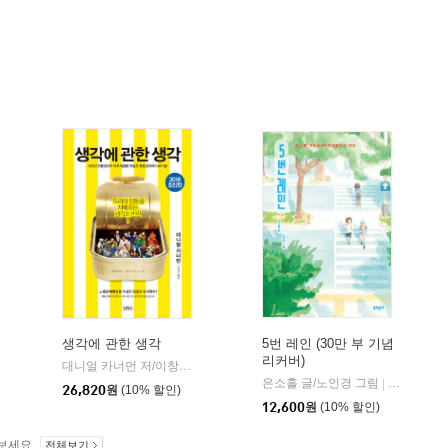
생각에 관한 생각
5번 레인 (30만 부 기념
리커버)
대니얼 카너먼 저/이창신 역
김영사
|
은소홀 글/노인경 그림
문학동네
|
26,820
원
(10% 할인)
12,600
원
(10% 할인)
보세요.
전체보기