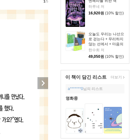
멘헤라를 위한 책
1
/5
하루네 저
16,920
원
(10% 할인)
오늘도 우리는 나선으
로 걷는다 + 무리하지
않는 선에서 + 마음의
문제 세트
한수희 저
49,050
원
(10% 할인)
이 책이 담긴
리스트
더보기
a*******0
님의 리스트
영화중