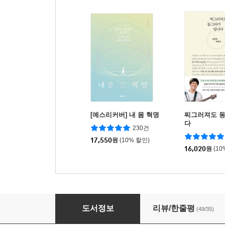
[예스리커버] 내 몸 혁명
찌그러져도 
다
230건
17,550
원
(10% 할인)
16,020
원
(10
울다가 웃었다
도서정보
리뷰/한줄평
(49/35)