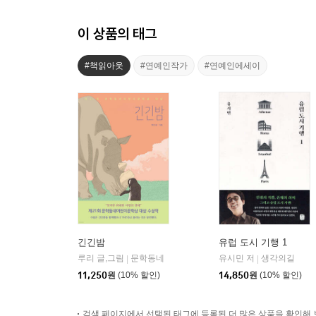
이 상품의 태그
#책읽아웃
#연예인작가
#연예인에세이
긴긴밤
유럽 도시 기행 1
루리 글,그림
문학동네
유시민 저
생각의길
|
|
11,250
원
(10% 할인)
14,850
원
(10% 할인)
검색 페이지에서 선택된 태그에 등록된 더 많은 상품을 확인해 