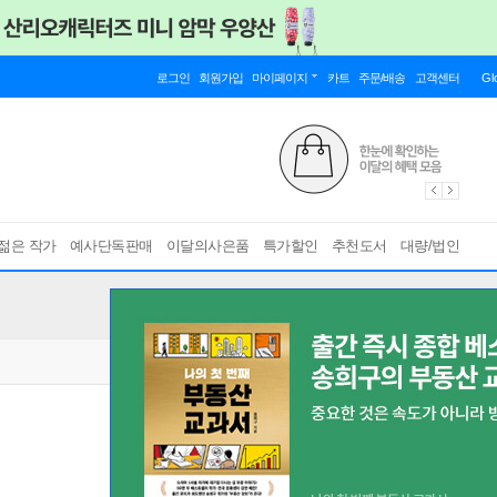
로그인
회원가입
마이페이지
카트
주문/배송
고객센터
Gl
젊은 작가
예사단독판매
이달의사은품
특가할인
추천도서
대량/법인