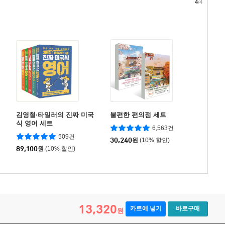
4
/4
김영철·타일러의 진짜 미국
불편한 편의점 세트
식 영어 세트
6,563건
509건
30,240
원
(10% 할인)
89,100
원
(10% 할인)
13,320
카트에 넣기
바로구매
원