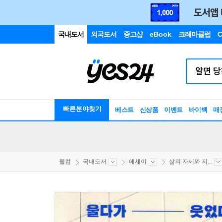
국내도서
외국도서
중고샵
eBook
크레마클럽
C
빠른분야찾기
베스트
신상품
이벤트
바이백
매
웰컴
국내도서
에세이
삶의 자세와 지...