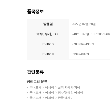
품목정보
발행일
2022년 02월 28일
쪽수, 무게, 크기
248쪽 | 322g | 135*205*14
ISBN13
9788934949169
ISBN10
8934949163
관련분류
카테고리 분류
국내도서
에세이
삶의 자세와 지혜
국내도서
에세이
명사/연예인 에세이
국내도서
에세이
한국 에세이