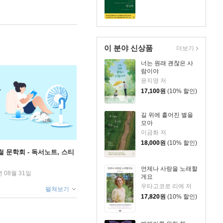
이 분야 신상품
더보기
너는 원래 괜찮은 사
람이야
윤지영 저
17,100
원
(10% 할인)
길 위에 흩어진 별을
모아
이금화 저
18,000
원
(10% 할인)
철 문학회 - 독서노트, 스티
언제나 사랑을 노래할
년 08월 31일
게요
우타고코로 리에 저
펼쳐보기
17,820
원
(10% 할인)