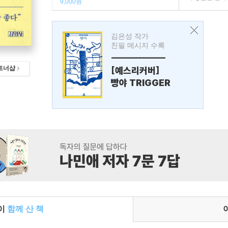
9,000원
김은성 작가
친필 메시지 수록
---------------
[예스리커버]
트너샵
빵야 TRIGGER
들이
함께 산 책