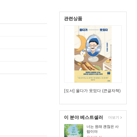
관련상품
[도서] 울다가 웃었다 (큰글자책)
이 분야 베스트셀러
더보기
너는 원래 괜찮은 사
람이야