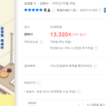
김영철
저
김영사
2022년 02월 28일
9.6
회원리뷰(
84
건)
판매지수 618
정가
14,800원
13,320
원
판매가
(10% 할인)
YES포인트
740원 (5% 적립)
5만원이상 구매 시 2천원 추가적립
결제혜택
카드/간편결제 혜택을 확인하세요
배송안내
배송비 : 유료 (도서 15,000원 이상 무료)
eBook
이 상품을 팔기