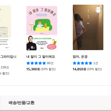
동그라미입니
내 말이 그 말이에요
엄마, 은경
80건
1건
228건
15,300
원
(10% 할인)
14,850
원
(10% 할인)
% 할인)
배송/반품/교환