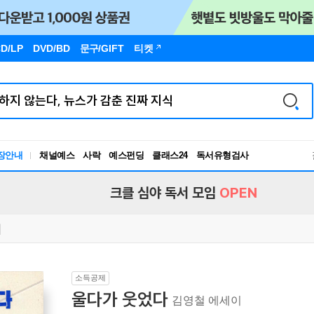
D/LP
DVD/BD
문구
/GIFT
티켓
장안내
채널예스
사락
예스펀딩
클래스24
독서유형검사
RBTI Lab
독서유형검사
크클 심야 독서 모임
OPEN
소득공제
울다가 웃었다
김영철 에세이