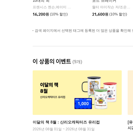
10대의 뇌
코드 브레이커
프랜시스 젠슨,에이미 엘리스 넛 저/김성훈 역
웅진지식하우스
월터 아이작슨 저/조은영 역
|
16,200
원
(10% 할인)
21,600
원
(10% 할인)
검색 페이지에서 선택된 태그에 등록된 더 많은 상품을 확인해 
이 상품의 이벤트
(9개)
이달의 책 8월 : 산리오캐릭터즈 유리컵
[
시
2026년 08월 01일 ~ 2026년 08월 31일