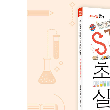
25 부릉부릉 풍선 자동차
26 초간단! 빨대 피리
27 돌리면 색깔이 달라지는 CD 팽이
28 대롱대롱 매달려 춤추는 자석 거미
29 초간단! 나무젓가락 투석기 만들기
30 빙글빙글 돌아가는 풍선 물레방아
4장 소리를 볼 수 있다고요?
보이지 않는 힘이 나타나는 실험
31 소리를 볼 수 있다고요?
32 춤추는 포일 구슬
33 초콜릿으로 무지개를 만들어요
34 고무줄을 쪼면서 내려오는 딱따구리
35 소금물로 만드는 달걀 도레미
36 이쑤시개로 당근과 포크를 드는 비밀
37 실을 따라 흐르는 물