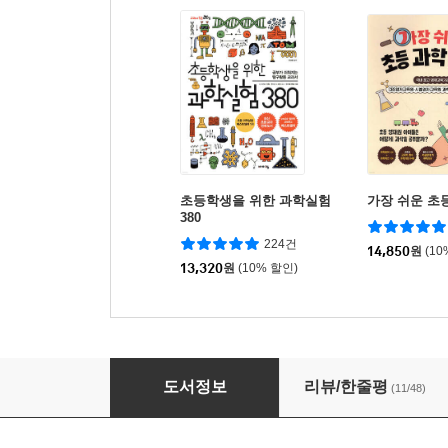
초등학생을 위한 과학실험
가장 쉬운 초
380
224건
14,850
원
(10
13,320
원
(10% 할인)
STEAM 초등 과학 실험 캠프
도서정보
리뷰/한줄평
(11/48)