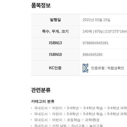
품목정보
발행일
2022년 03월 15일
쪽수, 무게, 크기
240쪽 | 870g | 210*275*16
ISBN13
9788964945391
ISBN10
8964945395
KC인증
인증유형 : 적합성확인
관련분류
카테고리 분류
국내도서
어린이
3-4학년
3-4학년 학습
3-4학년 과
국내도서
어린이
5-6학년
5-6학년 학습
5-6학년 과
국내도서
어린이
초등학습
과학/환경
국내도서
가정 살림
자녀교육
놀이교육