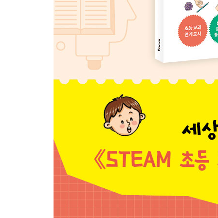
38 튼튼한 종이 기둥
39 사이다 속에서 춤추는 건포도
40 쟁반과 풍선을 같이 떨어뜨리면?
5장 물풍선을 찔러도 터지지 않는다고요?
가족, 친구랑 같이 하는 놀이 실험
41 찔러도 찔러도 터지지 않는 물 봉지
42 통통 튀는 달걀 탱탱볼
43 누구에게나 공평한 구슬치기 놀이
44 펑! 하고 터지는 종이 폭탄 만들기
45 지폐 위에 연필을 올린다고요?
46 달걀만 컵 속으로 풍덩!
47 도전! 종이컵 위에 올라가기
48 꿈틀꿈틀 움직이는 애벌레
49 세제 한 방울이면 보트가 슝!
50 미로 탈출! 자석 자동차