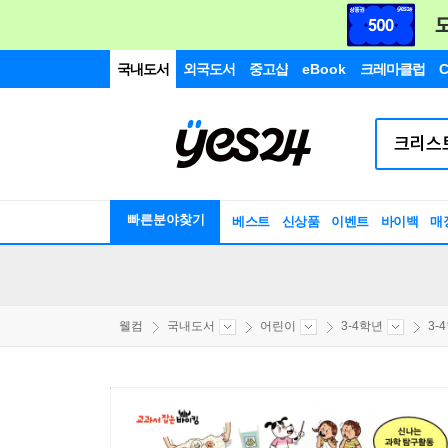
국내도서
외국도서
중고샵
eBook
크레마클럽
C
빠른분야찾기
베스트
신상품
이벤트
바이백
매
웰컴
국내도서
어린이
3-4학년
3-