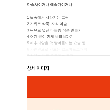
마술사이거나 예술가이거나
1 물속에서 사라지는 그림
2 가위로 싹둑! 자석 마술
3 우유로 멋진 마블링 작품 만들기
4 어떤 공이 먼저 올라올까?
5 메추리알을 쏙 빨아들이는 요술 병
6 사인펜으로 만드는 크로마토그래피
7 원하는 대로 흔들리는 동전
8 무거운 병도 거뜬! 나무젓가락의 비밀
상세 이미지
9 올라갔다 내려갔다 내 맘대로 잠수함
10 페트병으로 피리 불기
2장 화살표 방향이 바뀐다고요?
반대로! 거꾸로! 움직이는 실험
11 화살표 방향을 바꾸는 마술