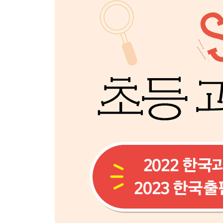
12 저절로 커지는 놀라운 풍선
13 물이 쏟아지지 않아요!
14 그대로 멈춰라! 액체 탑 쌓기
15 색종이가 스스로 일어나요
16 보면 볼수록 신기한 뫼비우스의 띠
17 누가 누가 더 빠를까? 풍선 보트
18 보글보글! 춤추는 공기 방울
19 물이 거꾸로 오른다고요?
20 물속에서 위로 튀어 오르는 공 마술
3장 홀로그램을 만들 수 있다고요?
내 손으로 뚝딱! 만드는 실험
21 내 손으로 만드는 홀로그램
22 더 오래, 더 멀리 나는 고리 비행기
23 물을 아무리 넣어도 넘치지 않는 컵?
24 나무젓가락 총을 만들어 보자!