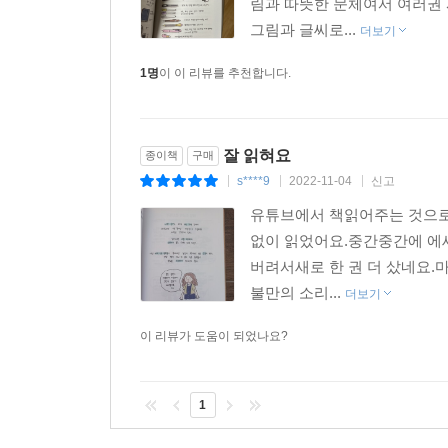
림과 따뜻한 문체여서 여러권 
그림과 글씨로...
더보기
1명
이 이 리뷰를 추천합니다.
잘 읽혀요
종이책
구매
s****9
2022-11-04
신고
|
|
|
유튜브에서 책읽어주는 것으로
없이 읽었어요.중간중간에 에
버려서새로 한 권 더 샀네요.
불만의 소리...
더보기
이 리뷰가 도움이 되었나요?
1