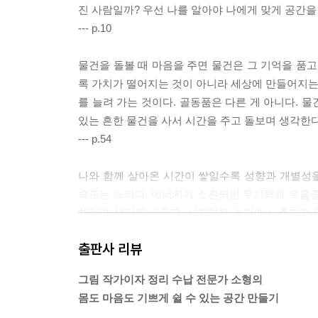
진 사람일까? 우선 나를 알아야 나에게 맞게 공간을
--- p.10
물건을 돌볼 때 마음을 주면 물건은 그 기억을 품고
록 가치가 떨어지는 것이 아니라 세상에 만들어지는
를 늘려 가는 것이다. 골동품은 다른 게 아니다. 
있는 흔한 물건을 사서 시간을 주고 돌보며 생각한다.
--- p.54
나와 함께 살아온 시간이 쌓일수록 성향과 개별성을
속도는 느리다. 에너지가 소진되면 무기력과 우울증
책하며 생각을 비우고, 시끄러운 소리에 노출되지 않
만들고, 집안일을 쪼개 힘을 적게 쓰는 살림 루틴
출판사 리뷰
좋아하는 일에 쓰며 휴식과 충전의 시간을 가진다.
--- p.85
그림 작가이자 정리 수납 전문가 소형의
몸도 마음도 기쁘게 쉴 수 있는 공간 만들기
일상의 미덕은 심심함에서 온다. 대체로 심심한 것