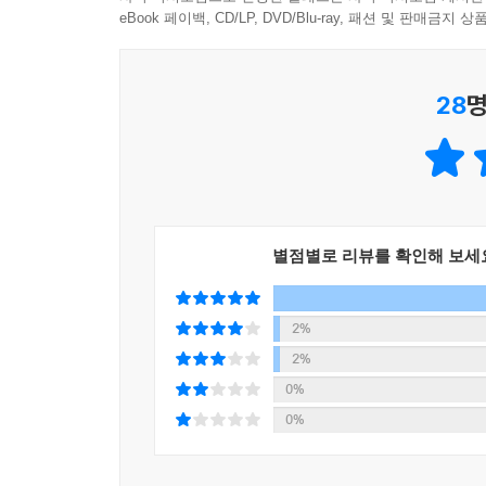
앞 자동차 용품점 아저씨다. 매일 아침 7시 30분
들어 그림으로 남겼다. 『나에게 맞는 삶을 가꿉니
eBook 페이백, CD/LP, DVD/Blu-ray, 패션 및 판매금
게 바닥을 쓰는 아저씨의 규칙적인 동작을 가만히 보
느껴진다. 그래서인지 언제부턴가 천재를 동경하지
이 책은 크게 3장으로 구성되어 있다. 1장 ‘물건
에 깃든 아름다움을 발견하고 닮고 싶은 모습을 본다
28
명
준다. 2장 ‘심심하고 건강한 루틴 만들기’에서는
식료품, 옷, 이불, 서랍장, 싱크대, 냉장고, 화장
--- p.245
넘어 자신의 생활을 정리 정돈하며 나라는 사람을 
아기자기한 그림체로 정확하게 묘사하고 있어 사진
곳곳에는 저자가 자신에게 맞는 삶을 가꿔 나가며 느
생각을 깊이 느껴 볼 수 있다.
별점별로 리뷰를 확인해 보세
“일상의 미덕은 심심한 습관에서 온다.”
2%
삶의 우선순위에 집중하는 가장 기초적인 방법
2%
0%
저자는 정리 습관이 자신의 인생을 바꾸었노라고 고
0%
일은 즐겁지만 온종일 매달리지 않는다. 집안일에 
한꺼번에 많은 일을 하면 시간과 에너지 흐름에 불