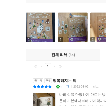
나는 에너지가 적은 사람이다. 경제적인 안정감을 
정신적?육체적 에너지를 아끼기 위해서다. 이렇게
우선순위에 에너지를 쓰기 위해, 저자는 매일 조금
『어린 왕자』에는 이런 구절이 나온다. “장미꽃을 
싶다면, 가치 있는 일에 자신의 에너지를 마음껏
직전인 옷장을 열어 옷부터 전부 꺼내 보자. 오늘의
6
2
2
전체 리뷰
(44)
1
행복해지는 책
종이책
구매
h*****i
2022-03-02
신고
|
|
|
나의 삶을 단정하게 만드는 
돈의 기본에서부터 마지막까지 