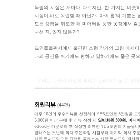
있는 프리랜서가 부러웠지만, 막상 프리랜서로 지내
독립의 시점은 저마다 다르지만, 한 가지는 비슷하
시간이 없으니 편한 게 우선이 되고, 생활 패턴은 
시점이 바로 독립할 때 아닌가. ‘마이 홈’의 기쁨은
상에 앉아 자체적으로 일을 만든다. 심심한 무자극 
모든 상황을 뒤로한 채 미어터질 듯한 옷장에서 겉옷
은 휴식은 결코 잉여롭지 않다.
나선 적, 있지 않은가?
--- p.130
뜨인돌출판사에서 출간한 소형 작가의 그림 에세이 
새로운 정보를 받아들이다가 문득 어디로 휩쓸려 
나의 공간을 쉬기에도 편하고 일하기에도 좋은 곳으로 
느껴진다. 나는 그럴 때 노트 구석에 적어 둔 글귀
내가 선별한 것이니까. 핸드폰으로 찍어 둔 사진도 
--- p.193
“우리는 누구나 자신의 의식주 관리자가 될 수 있어
매일을 변화시키는 작은 정리 습관
습관의 좋은 점은 ‘이제 뭐 하지?’라는 생각을 안 해
은 일도 관성이 생기면 어쨌든 하게 되기 때문에 해
회원리뷰
지금은 정리 수납 전문가가 된 저자도 ‘조금만 방심
(44건)
갉아먹는 것도 없다.
물건이 가득해서 정리가 되지 않았다. 마음도 공간처
매주 10건의 우수리뷰를 선정하여 YES포인트 3만원을 드
--- p.198
3,000원 이상 구매 후 리뷰 작성 시
일반회원 300원, 마니아
변화가 일어난 것은 정리 습관이 든 이후부터다.
eBook은 다운로드 후 작성한 리뷰만 YES포인트 지급됩니
정리하기로 마음먹었다. 그렇게 집 안을 정리 정돈하
성실하고 꾸준한 사람이 되고 싶다. 사소한 일을 꾸
클래스는 첫번째 회차 주문확정 시점부터 마지막 회차 주문
습관으로 만들며 자신에게 맞는 삶을 오롯이 가꿔 
사락 독서모임으로 진행된 클래스는 사락 독서모임 게시판