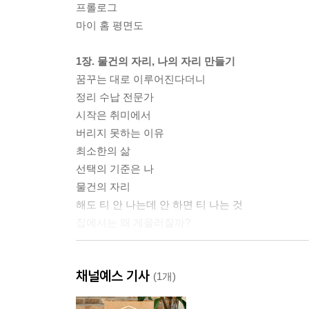
프롤로그
마이 홈 평면도
1장. 물건의 자리, 나의 자리 만들기
꿈꾸는 대로 이루어진다더니
정리 수납 전문가
시작은 취미에서
버리지 못하는 이유
최소한의 삶
선택의 기준은 나
물건의 자리
해도 티 안 나는데 안 하면 티 나는 것
집에서는 왜 게을러질까?
2장. 심심하고 건강한 루틴 만들기
채널예스 기사
사소한 습관의 위력
(1개)
매일 조금씩 청소하기