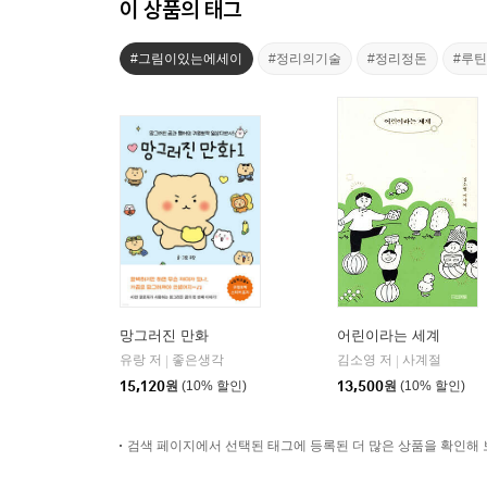
이 상품의 태그
#그림이있는에세이
#정리의기술
#정리정돈
#루
망그러진 만화
어린이라는 세계
유랑 저
좋은생각
김소영 저
사계절
|
|
15,120
원
(10% 할인)
13,500
원
(10% 할인)
검색 페이지에서 선택된 태그에 등록된 더 많은 상품을 확인해 