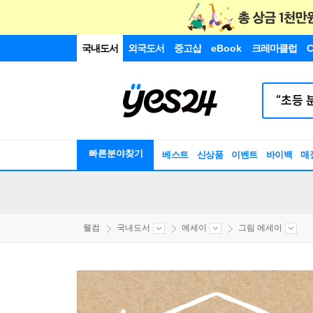
국내도서
외국도서
중고샵
eBook
크레마클럽
C
빠른분야찾기
베스트
신상품
이벤트
바이백
매
웰컴
국내도서
에세이
그림 에세이