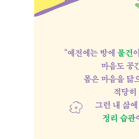
욕실 정리와 청소
종이 쓰레기통을 접어 보자!
책방 구경하기
집구석 여행하기
즐거운 여름 나기
월동 준비
3장. 삶에 의미 부여하기
한 번 뒤돌아보기
시각 쉬게 하기
집에 가지고 들어가지 않는 것
초록이 키우기
나를 행복하게 하는 것
간소한 돈 관리 방법
시행착오의 연속
루틴의 중요성
모닝 페이지 쓰기