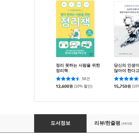
정리 못하는 사람을 위한
당신의 인생이
정리책
않아야 한다
까
58건
12,600
원
(10% 할인)
15,750
원
(10
나에게 맞는 삶을 가꿉니다
도서정보
리뷰/한줄평
(44/19)