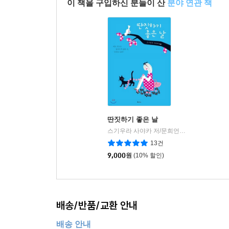
이 책을 구입하신 분들이 산
분야 연관 책
딴짓하기 좋은 날
스기우라 사야카 저/문희언역
하루
|
13건
9,000
원
(10% 할인)
배송/반품/교환 안내
배송 안내