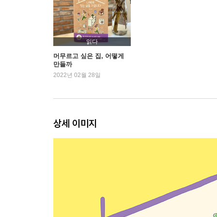
가전제품 점검하기
정리 정돈을 해 보자 ①
정리 정돈을 해 보자 ②
내 방식대로 내 생각대로
읽다
내 맘대로 이불 정리
머무르고 싶은 집, 어떻게
만들까
나를 위한 실내복 찾기
2022년 02월 28일
고민 없는 사계절 코디
가방 속 물건들
주방 살림 점검하기
싱크대 정리하기
상세 이미지
상부장 정리하기
하부장 정리하기
살림에는 약간의 동심이 필요해
빠르고 간단한 장보기
오랜 자취러의 식생활
냉장고 관리하기 ①
냉장고 관리하기 ②
음식물 쓰레기 처리하기