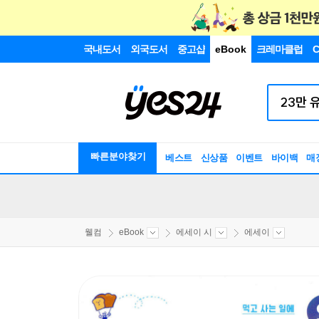
국내도서
외국도서
중고샵
eBook
크레마클럽
C
빠른분야찾기
베스트
신상품
이벤트
바이백
매
웰컴
eBook
에세이 시
에세이