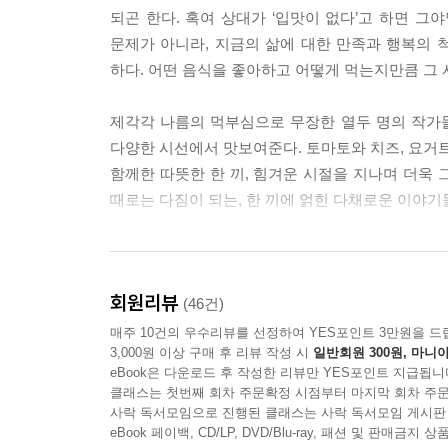
되곤 한다. 혹여 상대가 ‘입맛이 없다’고 하면 그
문제가 아니라, 지금의 삶에 대한 만족과 행복의
하다. 어떤 음식을 좋아하고 어떻게 먹는지만큼 그 
제각각 나름의 먹부심으로 무장한 열두 명의 작가들이
다양한 시선에서 맛보여준다. 토마토와 치즈, 요거트
함께한 따뜻한 한 끼, 힘겨운 시절을 지나며 더욱
때로는 다짐이 되는, 한 끼에 얽힌 다채로운 이야기
“우리, 같이 먹을까요?”
회원리뷰
배달의민족 뉴스레터 〈주간 배짱이〉가 전한 다채
(46건)
매주 10건의 우수리뷰를 선정하여 YES포인트 3만원을 드
3,000원 이상 구매 후 리뷰 작성 시
일반회원 300원, 마니아
우리가 좋아하는 작가들은 한 끼에 대해 어떤 이
eBook은 다운로드 후 작성한 리뷰만 YES포인트 지급됩니
푸드에세이 ‘요즘 사는 맛’은 다양한 분야의 여러 
클래스는 첫번째 회차 주문확정 시점부터 마지막 회차 주문
공유해준 여러 작가들 가운데 특별히 김겨울, 김현민,
사락 독서모임으로 진행된 클래스는 사락 독서모임 게시판
이야기를 책으로 엮었다.
eBook 페이백, CD/LP, DVD/Blu-ray, 패션 및 판매금