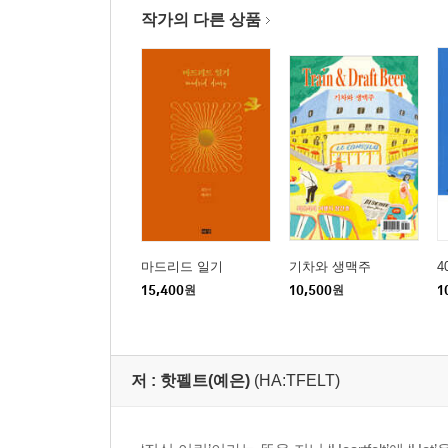
작가의 다른 상품
마드리드 일기
기차와 생맥주
4
15,400
원
10,500
원
1
저 :
핫펠트(예은)
(HA:TFELT)