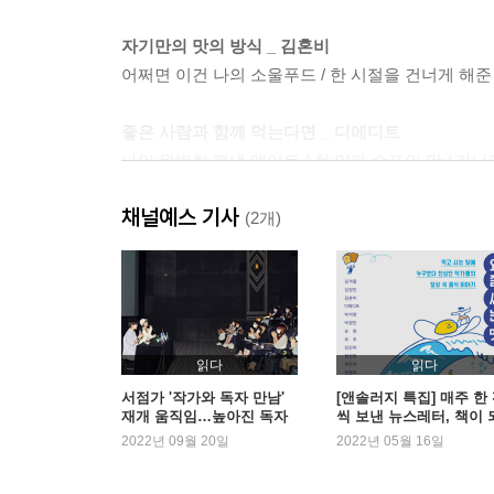
자기만의 맛의 방식 _ 김혼비
어쩌면 이건 나의 소울푸드 / 한 시절을 건너게 해준 
좋은 사람과 함께 먹는다면 _ 디에디트
나의 완벽한 평냉 메이트 / 첫 양파 수프의 맛 / 카
채널예스 기사
의식의 흐름의 흐름 _ 박서련
(2개)
의식의 흐름 / 미식의 흐름 / 경양식의 흐름 / 면식의
밥 한술에 행복, 또 한술에 극락 _ 박정민
집밥 / 아침밥 / 사이버 밥 동무 / 식욕의 역사 / 외국
읽다
읽다
누군가가 누군가를 먹이는 일 _ 손현
서점가 '작가와 독자 만남'
[앤솔러지 특집] 매주 한
재개 움직임…높아진 독자
씩 보낸 뉴스레터, 책이 
오믈렛 프리덤 / 지리산 오라클의 연잎밥과 쿠키 / 집
참여 눈길
다 - 배달의민족 마케터 
2022년 09월 20일
2022년 05월 16일
상민
먹고 싶은 대로, 살고 싶은 대로 _ 요조