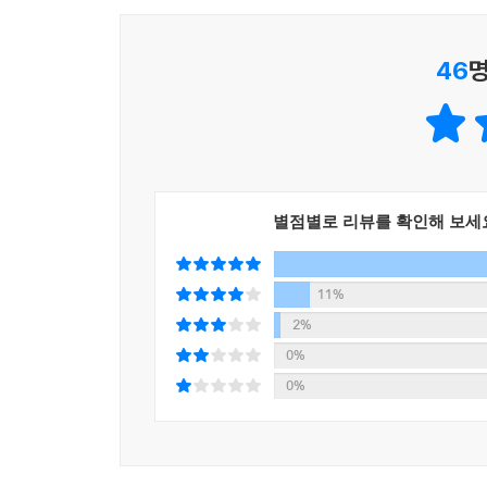
김겨울 작가의 딸기와 김현민 작가의 바나나에 대
46
명
추억, 박서련 작가의 철원 오대미와 박정민 작가의
기쁨, 임진아 작가의 초코 타르트와 천선란 작가
엿보는 방구석 세계여행의 설렘……. 이 외에도 각
끼의 식사가 얼마나 소중한 시간인지 되새기게 된다.
있는 게 아닐까.
별점별로 리뷰를 확인해 보세
“우리가 좋아하는 작가님들은 한 끼에 어떤 이야
일상이면서 가장 특별한 식탁 위 이야기를 만나보세요
나를 챙기는 따뜻함으로 자리하길 빕니다. 결국 모든 
11%
_ 〈들어가는 글〉 중에서
2%
0%
0%
저자 소개
김겨울 | 작가, 크리에이터