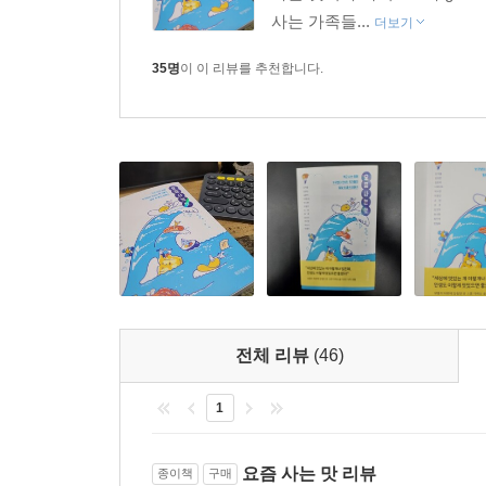
사는 가족들...
더보기
“하루치 육아와 일이 끝나면 맥주캔을 딴다. 잠든 딸
35명
이 이 리뷰를 추천합니다.
요조 | 뮤지션, 작가
“달릴 때는 아이스바를 먹는다.”
임진아 | 삽화가, 에세이스트
“마음이 헛헛할 때는 좋아하는 음식이 가득한 메뉴판
천선란 | 소설가
“추울 때는 아이스크림을 먹는다.”
최민석 | 소설가
전체 리뷰
(46)
“하루를 시작할 때는 크루아상을 먹는다. 당연히, 커
1
핫펠트 | 싱어송라이터
“기력이 없을 때는 삼계탕을 먹는다.”
요즘 사는 맛 리뷰
종이책
구매