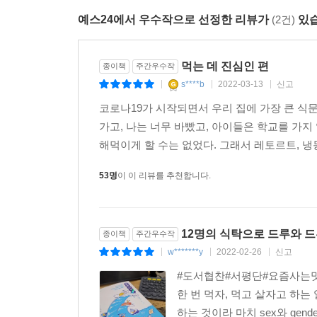
“아침에 눈을 뜨면 가장 먼저 커피를 마신다.”
예스24에서 우수작으로 선정한 리뷰가
(2건)
있습
김현민 | 영화 전문기자 겸 영화 감독
“배고프고 잠도 올 때는 잠을 포기한다.”
먹는 데 진심인 편
종이책
주간우수작
s****b
2022-03-13
신고
|
|
|
김혼비 | 에세이스트
코로나19가 시작되면서 우리 집에 가장 큰 식
“푹 쉬고 싶을 때는 러플스 체다치즈 226그램을 먹는
가고, 나는 너무 바빴고, 아이들은 학교를 가지
해먹이게 할 수는 없었다. 그래서 레토르트, 냉
디에디트 | 에디터 M, 에디터 H, 에디터 B
“점심을 먹을 때 저녁 메뉴를 고민한다.”
53명
이 이 리뷰를 추천합니다.
박서련 | 소설가
“팝콘이 먹고 싶을 때는 영화관에 가는 편이다.”
12명의 식탁으로 드루와 
종이책
주간우수작
w*******y
2022-02-26
신고
|
|
|
박정민 | 배우
#도서협찬#서평단#요즘사는맛#위즈
“추울 때는 더 먹는다.”
한 번 먹자, 먹고 살자고 하는
하는 것이라 마치 sex와 ge
손현 | 콘텐츠 매니저, 작가