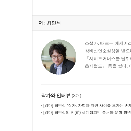
저 :
최민석
소설가. 때로는 에세이스
창비신인소설상을 받으며
『시티투어버스를 탈취하
츠제럴드』 등을 썼다. 
작가와 인터뷰
(3개)
[읽다]
최민석 “작가, 자학과 자만 사이를 오가는 존재
[읽다]
최민석의 전(前) 세계챔피언 복서와 문학 청