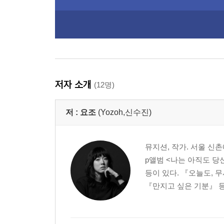
저자 소개
(12명)
저 :
요조
(Yozoh,신수진)
뮤지션, 작가. 서울 신
p앨범 <나는 아직도 당
등이 있다. 『오늘도, 
『만지고 싶은 기분』 등