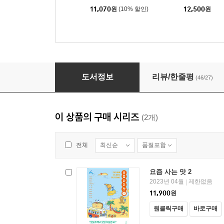
11,070
원
(10% 할인)
12,500
원
요즘 사는 맛
도서정보
리뷰/한줄평
(46/27)
이 상품의 구매 시리즈
(2개)
최신순
품절포함
전체
요즘 사는 맛 2
2023년 04월
제한없음
|
11,900
원
원클릭구매
바로구매