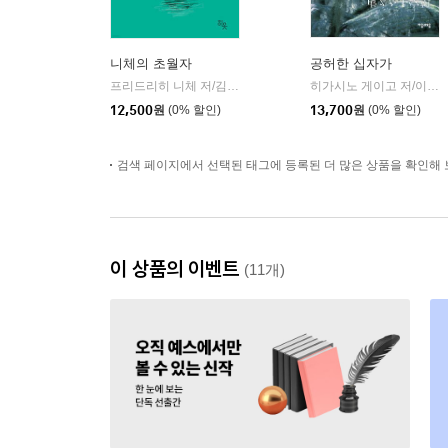
니체의 초월자
공허한 십자가
프리드리히 니체 저/김철 편역
히읏
히가시노 게이고 저/이선희 역
|
12,500
원
(0% 할인)
13,700
원
(0% 할인)
검색 페이지에서 선택된 태그에 등록된 더 많은 상품을 확인해 
이 상품의 이벤트
(11개)