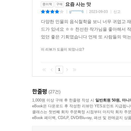
요즘 사는 맛
종이책
구매
g*******6
2023-09-03
신고
|
|
|
다양한 인물의 음식철학을 보니 너무 귀엽고 재
드가 있네요 ㅎㅎ 천선란 작가님을 좋아해서 작
었던 좋은 기회였습니다 언제 또 사람들의 먹는
이 리뷰가 도움이 되었나요?
1
한줄평
(27건)
1,000원 이상 구매 후 한줄평 작성 시
일반회원 50원, 마니
eBook은 다운로드 후 작성한 리뷰만 YES포인트 지급됩니
클래스는 첫번째 회차 주문확정 시점부터 마지막 회차 주문
eBook 페이백, CD/LP, DVD/Blu-ray, 패션 및 판매금