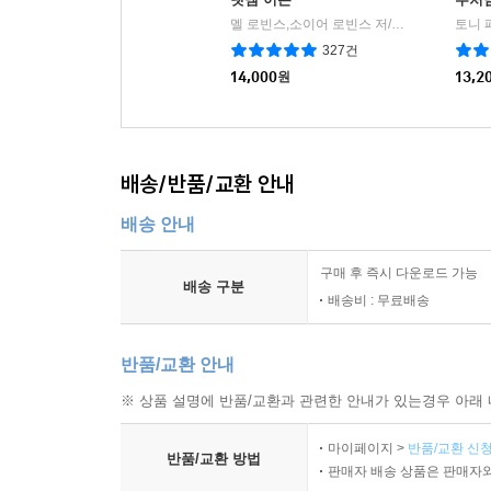
멜 로빈스,소이어 로빈스 저/윤효원 역
토니 
비즈
|
327건
14,000
원
13,2
배송/반품/교환 안내
배송 안내
구매 후 즉시 다운로드 가능
배송 구분
배송비 : 무료배송
반품/교환 안내
※ 상품 설명에 반품/교환과 관련한 안내가 있는경우 아래 
마이페이지 >
반품/교환 신청
반품/교환 방법
판매자 배송 상품은 판매자와