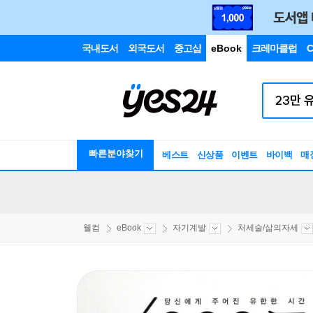
국내도서
외국도서
중고샵
eBook
크레마클럽
C
빠른분야찾기
베스트
신상품
이벤트
바이백
매
웰컴
eBook
자기계발
처세술/삶의자세