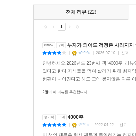
불안정해 보이는 지금 이 순간이야말로 역설적으로 ‘
사상가들도 현재의 우리와 비슷한 고민에 빠져 
전체 리뷰
(22)
‘생산성’이 우리 인생의 덫이라는 사실 말이다.
모든 찰나를 내가 통제할 수 있는 날은 절대 오지 
1
있게 된다. 패배를 인정하는 것에서 시작하자. 혹시
부자가 되어도 걱정은 사라지지 
eBook
구매
m*****s
2026-07-10
신고
|
|
|
안녕하세요.2026년도 23번째 책 '4000주
있다고 한다.자식들을 먹여 살리기 위해 최저임
형편이 나아진다고 해도 그에 못지않은 다른 이유
2명
이 이 리뷰를 추천합니다.
4000주
종이책
구매
s****m
2022-04-22
신고
|
|
|
이 책의 제목은 원서 제목과 동일하기는 하지만 