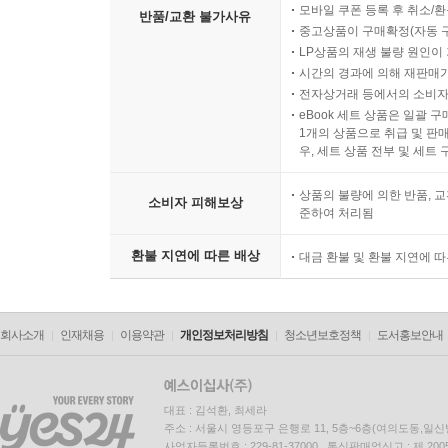
모바일 쿠폰 등록 후 취소/환
반품/교환 불가사유
중고상품이 구매확정(자동 
LP상품의 재생 불량 원인이 기
시간의 경과에 의해 재판매가
전자상거래 등에서의 소비자
eBook 세트 상품은 일괄 
1개의 상품으로 취급 및 판매
우, 세트 상품 전부 및 세트
상품의 불량에 의한 반품, 교
소비자 피해보상
준하여 처리됨
환불 지연에 따른 배상
대금 환불 및 환불 지연에 
회사소개
인재채용
이용약관
개인정보처리방침
청소년보호정책
도서홍보안내
대표 : 김석환, 최세라
주소 : 서울시 영등포구 은행로 11, 5층~6층(여의도동,일신
사업자등록번호 : 229-81-37000 통신판매업신고 : 제 200