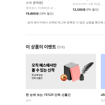
스어 완역본)
프리드리히 니체 저/김철 편역
호메로스 저/페테르 파울 루벤스 그림/박문재 역
현대지성
|
12,500
원
(0% 할인)
19,800
원
(10% 할인)
검색 페이지에서 선택된 태그에 등록된 더 많은 상품을 확인해 
이 상품의 이벤트
(5개)
한 눈에 보는 YES24 단독 선출간
e
상시
상