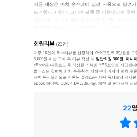
지금 세상은 마치 손수레에 실려 지옥으로 달려가
뜨거워지고 있다. 그나마 불행 중 다행이라면 주변
찾았다는 것이다. 생산성에 관한 책 중에서 인간
생각했을 것이다. 하지만 틀렸다. 이 책은 바로 
4,000주라는 터무니없이 짧은 인생과 그 희미한 
회원리뷰
방법에 대해 알아볼 것이다.
(22건)
매주 10건의 우수리뷰를 선정하여 YES포인트 3만원을 드
3,000원 이상 구매 후 리뷰 작성 시
일반회원 300원, 마니아
eBook은 다운로드 후 작성한 리뷰만 YES포인트 지급됩니
“입버릇처럼 바쁘다고 말하는 당신,
클래스는 첫번째 회차 주문확정 시점부터 마지막 회차 주문
정말로 시간을 가치 있게 쓰고 있는가?”
사락 독서모임으로 진행된 클래스는 사락 독서모임 게시판
eBook 페이백, CD/LP, DVD/Blu-ray, 패션 및 판매금
어찌 보면 현대인들에게 시간이 없다는 말은 당연
싶다. 현대인들은 더 많은 일을 하거나 새로운 일
22
명
‘허슬’로 재포장되고, 끝나지 않는 노동과 업무가 
문제는 예전과 크게 달라지지 않았다. 사람들은 
보이는 업무량을 쏟아부어 스스로에게 압박을 가하고
하지만 바쁘다는 것은 사실 시작에 불과하다. 잠시