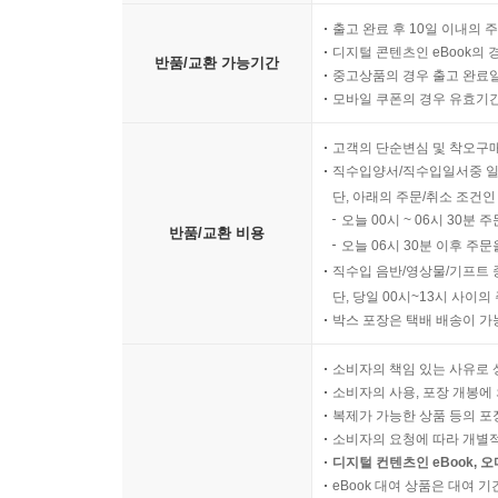
출고 완료 후 10일 이내의 
디지털 콘텐츠인 eBook의 
반품/교환 가능기간
중고상품의 경우 출고 완료일
모바일 쿠폰의 경우 유효기간(
고객의 단순변심 및 착오구
직수입양서/직수입일서중 일
단, 아래의 주문/취소 조건인
오늘 00시 ~ 06시 30분 
반품/교환 비용
오늘 06시 30분 이후 주문
직수입 음반/영상물/기프트 
단, 당일 00시~13시 사이
박스 포장은 택배 배송이 가
소비자의 책임 있는 사유로 
소비자의 사용, 포장 개봉에 
복제가 가능한 상품 등의 포장을 
소비자의 요청에 따라 개별
디지털 컨텐츠인 eBook, 
eBook 대여 상품은 대여 기