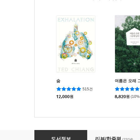
숨
여름은 오래 
515건
12,000
원
8,820
원
(10%
4000주
도서정보
리뷰/한줄평
(22/14)