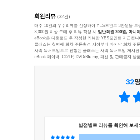
함께하며 저자는 ‘공부하라는 말’이 소용없다는
아이와 비슷한 상황에 놓인 평범한 아이를 ‘공부 
부드럽게 책상에 앉히는 4가지 방법을 고안해냈다.
- 주단 (수학 교육 전문가, 교집합 수학연구소 소장)
회원리뷰
(32건)
매주 10건의 우수리뷰를 선정하여 YES포인트 3만원을 드
· 방법 ① | 부모가 먼저 책상에 앉거나 도서관으로 
3,000원 이상 구매 후 리뷰 작성 시
일반회원 300원, 마니아
→ 아이를 공부시키기 위해 이사 갈 필요가 없다. 
eBook은 다운로드 후 작성한 리뷰만 YES포인트 지급됩니
아이도 곁에서 따르기 마련이다.
클래스는 첫번째 회차 주문확정 시점부터 마지막 회차 주문
사락 독서모임으로 진행된 클래스는 사락 독서모임 게시판
eBook 페이백, CD/LP, DVD/Blu-ray, 패션 및 판매금
· 방법 ② | 공부의 좋은 점을 은근슬쩍 보여준다
→ 아이가 선망하는 직업군이 주인공인 드라마나 
체험시키면 아이는 기꺼이 스스로 움직인다.
32
명
· 방법 ③ | 공부의 시작을 함께한다
→ 아이도 당연히 공부해야 한다는 사실을 잘 안다
퀴즈를 내는 등 의욕의 물꼬를 터주면 된다.
· 방법 ④ | 아이가 공부를 거부하면 일단 물러난다
별점별로 리뷰를 확인해 보세
→ 부모가 착각하지 말아야 할 것이 공부는 아이에