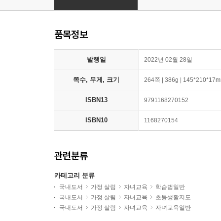
품목정보
발행일
2022년 02월 28일
쪽수, 무게, 크기
264쪽 | 386g | 145*210*17
ISBN13
9791168270152
ISBN10
1168270154
관련분류
카테고리 분류
국내도서
가정 살림
자녀교육
학습법일반
국내도서
가정 살림
자녀교육
초등생활지도
국내도서
가정 살림
자녀교육
자녀교육일반