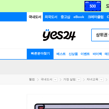
국내도서
외국도서
중고샵
eBook
크레마클럽
C
빠른분야찾기
베스트
신상품
이벤트
바이백
매
웰컴
국내도서
가정 살림
자녀교육