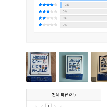
씨름하면 아이의 공부 정서만 망가진다.
3%
0%
[학습 지침 ②]
0%
“서울대 의대 엄마는 눈앞의 결과에 집착하기보다 
0%
결국 공부 잘하는 아이로 만드는 공부 전략의 기초 
부모는 항상 아이 공부의 최종 목표를 생각해야 한다
반타작에 그칠 수도 있다. 대한민국에서 아이 공부
외워야 한다. 그렇다면 본격적인 시험은 언제부
고득점을 올리기 위한 기반 쌓기가 되어야 한다.
이야기하며, 3가지 전략을 제안한다.
· 전략 ① | 일찍부터 공부시키지 않는다
5
5
→ 구구단을 5세, 7세, 9세 등 언제 배우든 가장
순간에 공부해야 가장 효과가 좋다.
전체 리뷰
(32)
· 전략 ② | 공부 습관에 집착하지 않는다
→ 일정한 공부 시간과 분량을 지킨다고 공부를 잘하
1