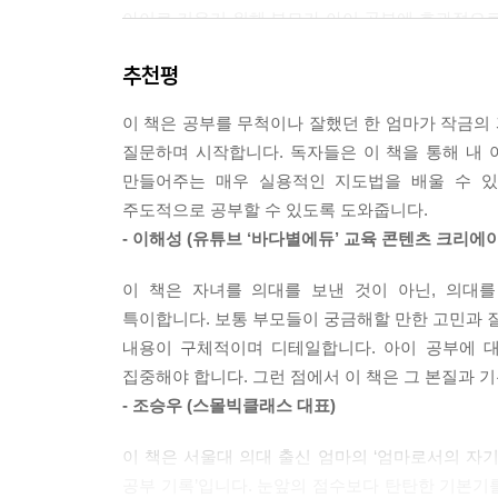
유추할 수 있습니다.
아이로 키우기 위해 부모가 아이 공부에 효과적으로 
--- pp. 145-146 「Part 3 미취학 6~7세, 
를 키우는 방법, 연령(미취학 6~7세, 초등 1~2학
추천평
보는 방법까지를 자신의 경험과 주변의 사례 등 생
서울대 의대에 입학한 후로 꽤 많은 사람들이 저에게
부모에게 ‘지금 이 순간’ 꼭 필요한 공부만 효율적
꾸 의대에만 가려고 하니 큰일이야. 솔직히 의대 공
이 책은 공부를 무척이나 잘했던 한 엄마가 작금의
공부법을 선물할 것이다.
지 아닌지 들을 때마다 알 수 없는 말이었지만, 어
질문하며 시작합니다. 독자들은 이 책을 통해 내 
실히 알 수 있었습니다. 즉, 머리가 크게 뛰어나지
만들어주는 매우 실용적인 지도법을 배울 수 있
“23년 경력의 저의 공부 노하우를 아이 공부에 접
들이 다들 그러더군요. 시간과 인내심, 그리고 체력
주도적으로 공부할 수 있도록 도와줍니다.
6세부터 초6까지, 아이 공부의 명쾌한 해답을 찾고
낼 수 있습니다.
- 이해성 (유튜브 ‘바다별에듀’ 교육 콘텐츠 크리에
엄마를 위한 단 한 권의 학습 지침서
--- p. 245 「Part 4 시험을 진짜 잘 보는 방법은 따로 있
이 책은 자녀를 의대를 보낸 것이 아닌, 의대
[학습 지침 ①]
특이합니다. 보통 부모들이 궁금해할 만한 고민과 질
“서울대 의대 엄마는 공부에 앞서 아이를 먼저 생각
내용이 구체적이며 디테일합니다. 아이 공부에 
아이를 부드럽게 책상에 앉히는 4가지 방법
집중해야 합니다. 그런 점에서 이 책은 그 본질과 
- 조승우 (스몰빅클래스 대표)
자칭 타칭 공부에서만큼은 프로이자 전문가인 저자
타고났을 텐데 무슨 걱정이냐고 했지만, 실상은 전
이 책은 서울대 의대 출신 엄마의 ‘엄마로서의 자기
줄글책은 손조차 대지 않으려 했으며, 공부를 왜 
공부 기록’입니다. 눈앞의 점수보다 탄탄한 기본기를