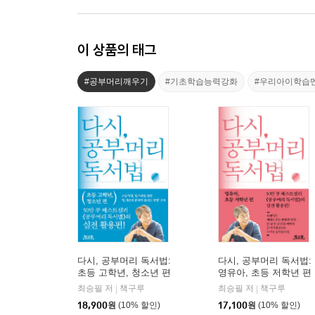
이 상품의 태그
#공부머리깨우기
#기초학습능력강화
#우리아이학습
다시, 공부머리 독서법:
다시, 공부머리 독서법:
초등 고학년, 청소년 편
영유아, 초등 저학년 편
최승필 저
책구루
최승필 저
책구루
|
|
18,900
원
(10% 할인)
17,100
원
(10% 할인)