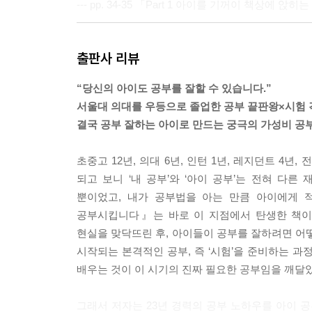
--- pp. 34-35 「Part 1 아이를 기꺼이 책상에 
중학교부터는 공부량이 많아서 ‘단시간에 효율적’으로
출판사 리뷰
번 읽고 들어가냐에 따라서 점수가 완전히 다르게 나
헷갈린다. 답이 3번인가 5번인가. 기억이 엉켰어’
“당신의 아이도 공부를 잘할 수 있습니다.”
니다. 짧은 시간에 많은 양의 공부를 해낼 수 있는
서울대 의대를 우등으로 졸업한 공부 끝판왕×시험
반드시 필요합니다. 이어서 자세히 다루겠지만, 학
결국 공부 잘하는 아이로 만드는 궁극의 가성비 공
때문입니다. 그렇다면 지금 우리 아이에게 어떤 능력
부할 수 있도록 만들기 위해서는 말입니다. 저는 3
초중고 12년, 의대 6년, 인턴 1년, 레지던트 4
--- pp. 80-81 「Part 2 부모가 절대 놓쳐서는 
되고 보니 ‘내 공부’와 ‘아이 공부’는 전혀 다른
뿐이었고, 내가 공부법을 아는 만큼 아이에게 
이 책을 시작하면서 우리는 ‘학교 공부란 무엇인가
공부시킵니다』는 바로 이 지점에서 탄생한 책이
학교 공부를 잘한다는 것은 시험에서 좋은 점수를 
현실을 맞닥뜨린 후, 아이들이 공부를 잘하려면 어떻
이지요. 즉, 부모가 아이를 공부시키는 1차 목표는
시작되는 본격적인 공부, 즉 ‘시험’을 준비하는 과
는 것이 이 목표를 달성하는 데 얼마나 도움이 될까요
배우는 것이 이 시기의 진짜 필요한 공부임을 깨달았
부족할까요? 7살 때 덧셈과 뺄셈을 먼저 배워도 어
꽤 느린 편인데 말입니다. 학교 공부란 무엇인가의 
그래서 저자는 23년 경력의 공부 노하우를 아이 