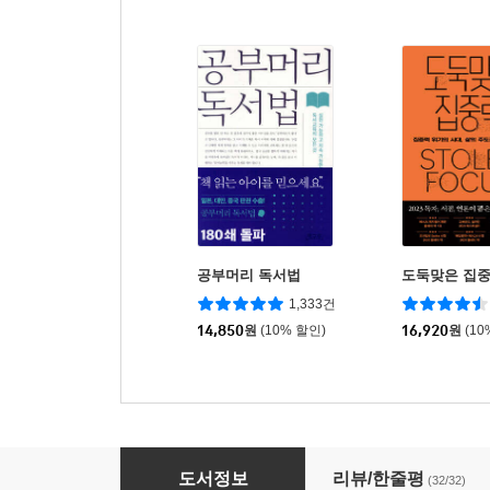
공부머리 독서법
도둑맞은 집
1,333건
14,850
원
(10% 할인)
16,920
원
(10
서울대 의대 엄마는 이렇게 공부 시킵니다
도서정보
리뷰/한줄평
(32/32)