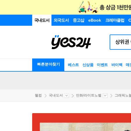
국내도서
외국도서
중고샵
eBook
크레마클럽
C
빠른분야찾기
베스트
신상품
이벤트
바이백
매
웰컴
국내도서
만화/라이트노벨
그래픽노