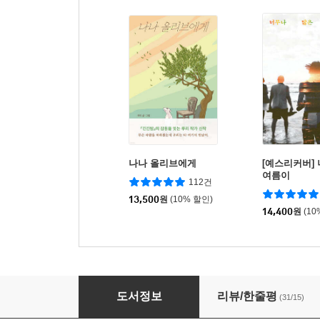
나나 올리브에게
[예스리커버]
여름이
112건
13,500
원
(10% 할인)
14,400
원
(10
아무렇지 않다
도서정보
리뷰/한줄평
(31/15)