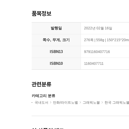
품목정보
발행일
2022년 02월 16일
쪽수, 무게, 크기
276쪽 | 558g | 150*215*20
ISBN13
9791160407716
ISBN10
1160407711
관련분류
카테고리 분류
국내도서
만화/라이트노벨
그래픽노블
한국 그래픽노