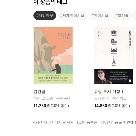
이 상품의 태그
#책읽아웃
#세계여성의날
#여성의날
#프리퀄
긴긴밤
유럽 도시 기행 1
루리 글,그림
문학동네
유시민 저
생각의길
|
|
11,250
원
(10% 할인)
14,850
원
(10% 할인)
검색 페이지에서 선택된 태그에 등록된 더 많은 상품을 확인해 