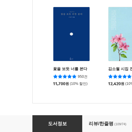
꽃을 보듯 너를 본다
김소월 시집 
950건
11,700
원
(10% 할인)
12,420
원
(10
윤동주 전 시집 하늘과 바람과 별과 시
도서정보
리뷰/한줄평
(109/74)