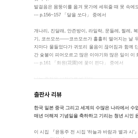
발걸음은 몸뚱이를 옮겨 못가에 세워줄 때 못 속에도 
--- p.156~157 「달을 쏘다」 중에서
개나리, 진달래, 안즌방이, 라일락, 문들레, 찔레, 복
기, 코쓰모쓰――코쓰모쓰가 홀홀히 떨어지는 날 우
지마다 물들었다가 귀또리 울음이 끊어짐과 함께 단
간 숯불이 피어오르고 많은 이야기와 많은 일이 이
--- p.161 「화원(花園)에 꽃이 핀다」 중에서
나는 종점을 시점으로 바꾼다.
내가 내린 곳이 나의 종점이오. 내가 타는 곳이 나의
출판사 리뷰
무나 피상적이 된다. 나의 휴머니티를 이네들에게 
는 까닭이다. 너무 막연하다. 사람이란 횟수가 잦은
한국 일본 중국 그리고 세계의 수많은 나라에서 수
하나보다.
매년 더해져 기념일을 축하하고 기리는 청년 시인 윤
씨그날을 밟고 기차는 왱― 떠난다. 고향으로 향한
도 선다.
이 시집 『윤동주 전 시집 ‘하늘과 바람과 별과 시’
--- p.170 「종시(終始)」 중에서