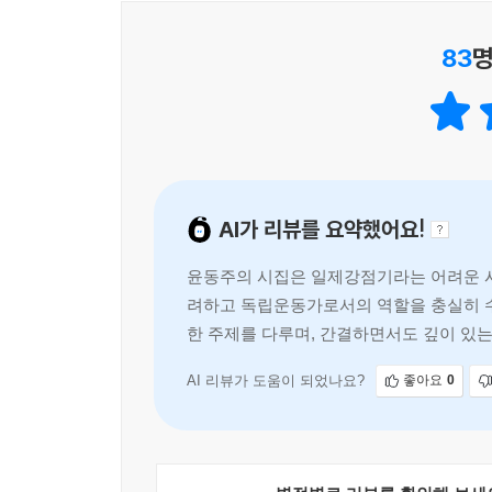
그 며칠 뒤 따라 옥사하니 그도 재사(才士)였느니라
이 되어 길이 세상에 전하여 지려 한다.
83
명
--- p.197 「강처중 - 발문(跋文)」 중에서
『2월 16일 동주 사망 시체 가져가라』
이런 전보 한 장을 던져 주고 29년간을 시(詩)와
는 1945년 일제가 망하기 바로 6개월 전 일이었습니
1910년대의 북간도 명동(明東)―그곳은 새로 이룬
AI가 리뷰를 요약했어요!
와 교회가 새로 이루어지고, 어른과 아이들에게 한
--- p.204 「윤일주 - 선백(先伯)의 생애」 중에서
윤동주의 시집은 일제강점기라는 어려운 시
려하고 독립운동가로서의 역할을 충실히 수행
그는 아주 고요하게 내면적인 사람이었다. 그래서 
한 주제를 다루며, 간결하면서도 깊이 있는
았다. 모두들 그 말 없는 동주와 사귀고 싶어 했다
시'와 '자화상'은 대한민국 시문학의 걸작
껴지는 것이었다. 나는 아무 과장 없이 고백할 수 
다고. 그러기에 그가 차지하고 있던 나의 마음 한구
AI 리뷰가 도움이 되었나요?
좋아요
0
매다가 해방의 종소리를 듣던 그 정오에 내 마음을 
「동주야, 네가 살았더라면……」