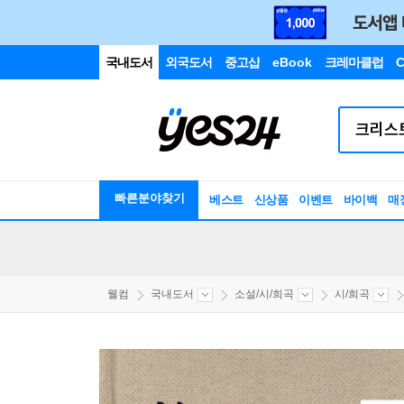
국내도서
외국도서
중고샵
eBook
크레마클럽
C
빠른분야찾기
베스트
신상품
이벤트
바이백
매
웰컴
국내도서
소설/시/희곡
시/희곡