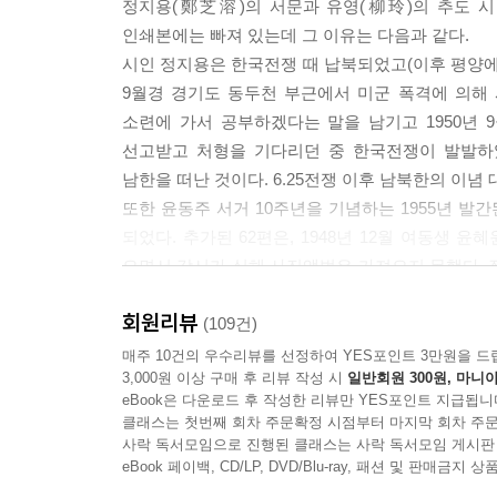
정지용(鄭芝溶)의 서문과 유영(柳玲)의 추도 시
인쇄본에는 빠져 있는데 그 이유는 다음과 같다.
그의 다음 동생 일주(一柱) 군과 나의 문답―
시인 정지용은 한국전쟁 때 납북되었고(이후 평양에서 발
“형님이 살았으면 몇 살인고?”
9월경 경기도 동두천 부근에서 미군 폭격에 의해
“서른한 살입니다.”
소련에 가서 공부하겠다는 말을 남기고 1950년 
“죽기는 스물아홉예요―.”
선고받고 처형을 기다리던 중 한국전쟁이 발발하
“간도(間島)에는 언제 가셨던고?”
남한을 떠난 것이다. 6.25전쟁 이후 남북한의 이
“할아버지 때요.”
또한 윤동주 서거 10주년을 기념하는 1955년 발간
“지내시기는 어떠했던고?”
되었다. 추가된 62편은, 1948년 12월 여동생
“할아버지가 개척하여 소지주 정도였습니다.”
오면서 감시가 심해 사진앨범은 가져오지 못했다.
“아버지는 무얼 하시노?”
친척집에 보관하고 왔는데 사정이 생겨 찾지 못했다.
“장사도 하시고 회사에도 다니시고 했지요.”
회원리뷰
93편의 시와 수필을 담아 김환기 화백의 그림으로
(109건)
“아아, 간도에 시와 애수와 같은 것이 발효하기 비
(先伯)의 생애’가 실려 있으며, 1979년 3번째 
매주 10건의 우수리뷰를 선정하여 YES포인트 3만원을 드
--- p.186~187 「정지용 - 서(序)」 중에서
3,000원 이상 구매 후 리뷰 작성 시
일반회원 300원, 마니아
후기가 실려 있다. 따라서 8장에 모두 살려 놓은 정
eBook은 다운로드 후 작성한 리뷰만 YES포인트 지급됩니
이 시집의 표기는 가능한 현대어 표기법을 따르면
“무슨 뜻인지 모르나 마지막 외마디소리를 지르고 
클래스는 첫번째 회차 주문확정 시점부터 마지막 회차 주문
했으며, ‘얼골/얼굴’ ‘코쓰모쓰/코스모스’ 등 발
사락 독서모임으로 진행된 클래스는 사락 독서모임 게시판
이 말은 동주의 최후를 감시하던 일본인 간수가 그의
표기하였다. 그 외 「윤동주 연보」에 쓴 작품 제목
eBook 페이백, CD/LP, DVD/Blu-ray, 패션 및 판매금
뜻을 알리만두 저도 소리에 느낀 바 있었나 보다. 