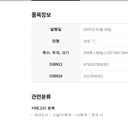
품목정보
발행일
2022년 02월 16일
판형
양장
쪽수, 무게, 크기
256쪽 | 368g | 142*204*16
ISBN13
9791157956357
ISBN10
1157956351
관련분류
카테고리 분류
국내도서
소설/시/희곡
시/희곡
한국 시