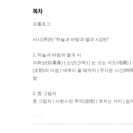
목차
프롤로그
서시(序詩) “하늘과 바람과 별과 시(詩)”
1. 하늘과 바람과 별과 시
자화상(自畵像) | 소년(少年) | 눈 오는 지도(地圖) |
(太初)의 아침 | 새벽이 올 때까지 | 무서운 시간(時間) 
밤
2. 흰 그림자
흰 그림자 | 사랑스런 추억(追憶) | 흐르는 거리 | 쉽게
3. 밤
밤 | 유언(遺言) | 아우의 인상화(印象畵) | 위로(慰勞)