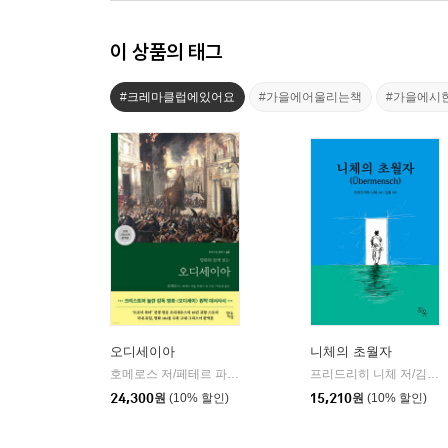
이 상품의 태그
#크레마클럽에있어요
#가을에어울리는책
#가을에시
오디세이아
니체의 초월자
호메로스 저/페테르 파울 루벤스 그림/박문재 역
현대지성
프리드리히 니체 저/김철 편역
|
24,300
원
(10% 할인)
15,210
원
(10% 할인)