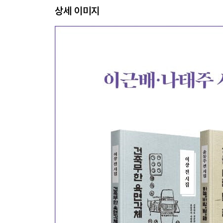
상세 이미지
4. 팔복
팔복(八福) | 못 자는 밤 | 달같이 | 고추 밭 | 사랑의 
| 명상(瞑想) | 소낙비 | 한난계(寒暖計) | 풍경(風景) 
산상(山上) | 양지(陽地)쪽 | 닭 | 가슴 1 | 가슴 3 | 
5. 산울림
산울림 | 해바라기 얼굴 | 귀뜨라미와 나와 | 애기의 새벽 
굴뚝 | 햇비 | 빗자루 | 기왓장 내외 | 오줌싸개 지도 |
6. 식권
식권(食券) | 종달새 | 이별(離別) | 모란봉(牡丹峰)에
(薔薇) 병들어 | 공상(空想) | 내일은 없다 | 호주머니 | 
7. 산문
투르게네프의 언덕 | 달을 쏘다 | 별똥 떨어진 데 | 화
8. 나중에 발굴된 시