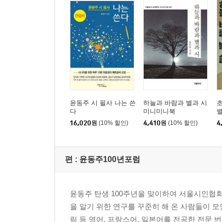
윤동주 시 필사 나는 쓴
하늘과 바람과 별과 시
다
미니미니북
16,020
원
(10% 할인)
4,410
원
(10% 할인)
4
편 :
윤동주100년포럼
윤동주 탄생 100주년을 맞이하여 서울시인협
을 알기 위한 연구를 꾸준히 해 온 사람들이 모
림 등 영어, 프랑스어, 일본어를 전공한 전문