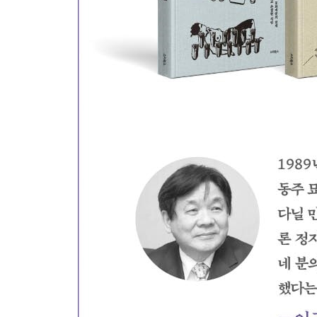
가슴 2 | 창구멍 | 개 2 | 울적 | 야행 | 비ㅅ뒤 | 어머
9. 서문·후기·발문
서(序) - 정지용
창밖에 있거든 두다리라 - 유영
발문(跋文) - 강처중
후기(後記) - 정병욱
선백(先伯)의 생애 - 윤일주
암흑기 하늘의 별 - 백철
윤동주의 시 - 박두진
동주 형의 추억 - 문익환
인간 윤동주 - 장덕순
추기(追記) - 윤일주
3판을 내면서 - 정병욱
윤동주 연보