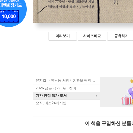
미리보기
사이즈비교
공유하기
뮤지컬 〈휴남동 서점〉X 황보름 작가 북토크
2026 젊은 작가 1위 : 청예
기간 한정 특가 도서
오직, 예스24에서만
이 책을 구입하신 분