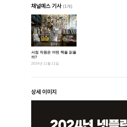
채널예스 기사
홍안 3
(1개)
홍안 4
삼체, 코페르니쿠스, 우주의 럭비, 세 개의 태양
삼체문제
삼체, 뉴턴, 폰 노이만, 진시황, 일직선으로 늘어선 
회합
읽다
삼체, 아인슈타인, 단진자, 대분열
서점 직원은 어떤 책을 읽을
까?
삼체, 원정
2024년 11월 11일
지구 반군
홍안 5
홍안 6
죽음의 꽃
상세 이미지
레이즈청과 양웨이닝의 죽음
누구도 참회하지 않는다
종의 공산주의
제2의 홍안
지구 삼체 운동