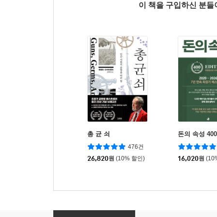
이 책을 구입하신 분
총 균 쇠
돈의 속성 40
476건
26,820
원
(10% 할인)
16,020
원
(10