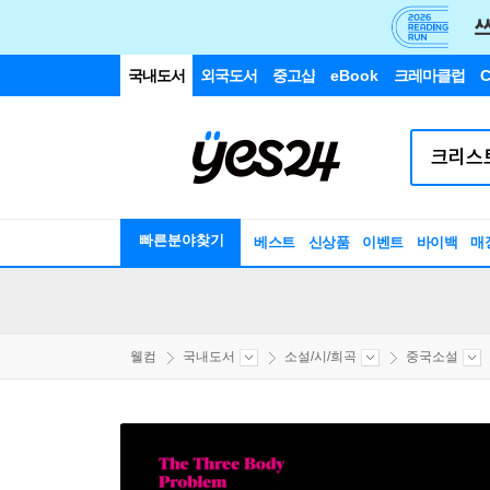
국내도서
외국도서
중고샵
eBook
크레마클럽
C
빠른분야찾기
베스트
신상품
이벤트
바이백
매
웰컴
국내도서
소설/시/희곡
중국소설