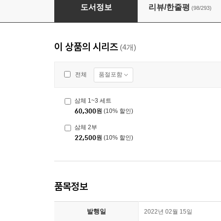
삼체 1부
도서정보
리뷰/한줄평
(98/293)
이 상품의 시리즈
(4개)
품절포함
전체
삼체 1~3 세트
60,300
원
(10% 할인)
삼체 2부
22,500
원
(10% 할인)
품목정보
발행일
2022년 02월 15일