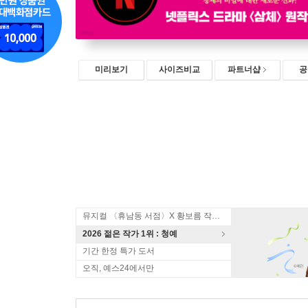
미리보기
사이즈비교
파트너샵
공
뮤지컬 〈휴남동 서점〉X 황보름 작가 북토크
2026 젊은 작가 1위 : 청예
기간 한정 특가 도서
오직, 예스24에서만