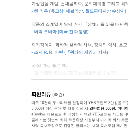
이 세계가 당신들의 정보를 받았다.
가상현실 게임, 천체물리학, 문화대혁명 그리고 외계
나는 이 세계의 평화주의자다. 내가 먼저 당신들의 
- 켄 리우 (휴고상, 네뷸러상, 월드판타지상 수상자)
(……) 대답하지 않으면 이 세계는 송신원의 위치를 
작품의 스케일이 워낙 커서 『삼체』를 읽을 때만
하지만 대답을 하면 송신원 위치가 파악되어 당신
- 버락 오바마 (미국 전 대통령)
대답하지 마라! 대답하지 마라! 대답하지 마라!
--- p.308
획기적이다. 과학적 철학적 사색, 정치와 역사, 음
- 조지 R. R. 마틴 (『왕좌의 게임』 저자)
3초 뒤, 삼체 세계는 지구 반군 외의 인류와 첫 번
아 있는 동안 삼체 세계는 어떤 정보도 보내오지 
SF의 가장 좋은 예.
떴다. 정보는 2초 남짓 짧게 반짝거리고는 사라졌다
- 킴 스탠리 로빈슨 (휴고상, 네뷸러상 수상자)
너희는 벌레다.
최첨단 과학을 바탕으로 다채롭게 상상력을 자극한다
--- p.433
회원리뷰
- 데이비드 브린 (휴고상, 네뷸러상, 로커스상 수상자
(98건)
매주 10건의 우수리뷰를 선정하여 YES포인트 3만원을 드
3,000원 이상 구매 후 리뷰 작성 시
일반회원 300원, 마니아
eBook은 다운로드 후 작성한 리뷰만 YES포인트 지급됩니
클래스는 첫번째 회차 주문확정 시점부터 마지막 회차 주문
사락 독서모임으로 진행된 클래스는 사락 독서모임 게시판