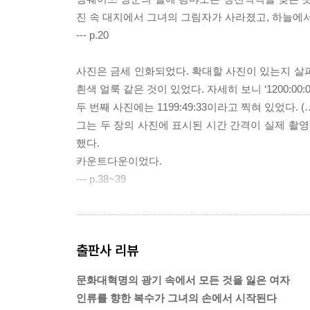
진 속 대지에서 그녀의 그림자가 사라졌고, 하늘에서
--- p.20
사진은 금세 인화되었다. 확대할 사진이 있는지 살
흰색 얼룩 같은 것이 있었다. 자세히 보니 ‘1200:00
두 번째 사진에는 1199:49:33이라고 찍혀 있었다. (
그는 두 장의 사진에 표시된 시간 간격이 실제 촬영
했다.
카운트다운이었다.
--- p.38~39
왕먀오는 브라우저 주소 창에 기억하기 쉬웠던 게임 주소 ‘
게임을 시작했다. 그는 여명이 밝아오는 황야에 서
출판사 리뷰
이 비쳤고 하늘에는 수많은 별이 반짝이고 있었다.
황야 전체에 붉은빛이 퍼졌다. 하늘과 해를 가렸던 
문화대혁명의 광기 속에서 모든 것을 잃은 여자
‘삼체(三?).’
인류를 향한 복수가 그녀의 손에서 시작된다
--- p.61~62