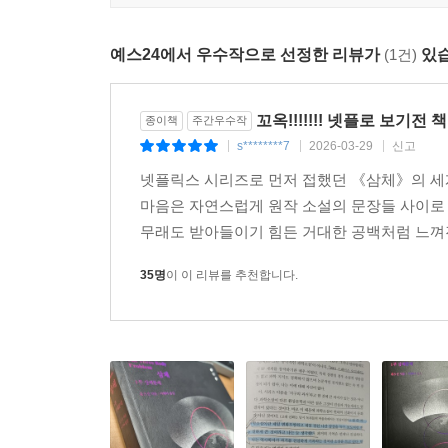
예스24에서 우수작으로 선정한 리뷰가
(1건)
있습
꼬옥!!!!!!! 넷플로 보기전
종이책
주간우수작
s********7
2026-03-29
신고
|
|
|
넷플릭스 시리즈로 먼저 접했던 《삼체》의 세
마음은 자연스럽게 원작 소설의 문장들 사이로 
무래도 받아들이기 힘든 거대한 공백처럼 느껴진다
35명
이 이 리뷰를 추천합니다.