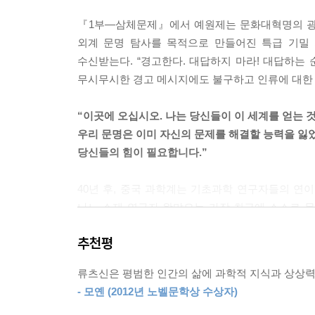
『1부―삼체문제』에서 예원제는 문화대혁명의 광기
고요가 내려앉았다. 안테나가 바람에 흔들리는 소리
외계 문명 탐사를 목적으로 만들어진 특급 기밀 
마치 하늘을 향해 활짝 벌린 거대한 손바닥 같았고, 
수신받는다. “경고한다. 대답하지 마라! 대답하는
보았지만 그것의 공격 목표인 BN20197F호는 보지 
무시무시한 경고 메시지에도 불구하고 인류에 대한
--- p.138
“이곳에 오십시오. 나는 당신들이 이 세계를 얻는 
“세 개의 태양이 떴다!”
우리 문명은 이미 자신의 문제를 해결할 능력을 잃
왕먀오가 고개를 들어 하늘을 보니 거대한 태양 세 
당신들의 힘이 필요합니다.”
죽음의 바람을 불어넣는 것 같았다. 하늘 대부분을
기’는 여전히 회전하면서 눈부신 날개로 가끔 지평
40년 후, 중국 과학계는 기초과학 연구자들의 연이
--- p.209
나노 소재 연구자 왕먀오는 가장 최근에 스스로 
경계’ 회원들과 접촉한다. 그 과정에서 가상현실 게임
예원제는 몰랐지만 바로 그때 지구 문명이 우주로 
추천평
계속해서 나타나는 알 수 없는 카운트다운의 정체
급 일률의 강력한 전파가 거대한 조수(潮水)처럼 목
과거’ 연작의 서곡에 해당하는 이 작품은, 우주에 
이때 1만 2000메가헤르츠 주파수대에서 태양은 은
류츠신은 평범한 인간의 삶에 과학적 지식과 상상력을
--- p.303
- 모옌 (2012년 노벨문학상 수상자)