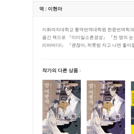
역 :
이현아
이화여자대학교 통역번역대학원 한중번역학과를
옮긴 책으로 『미미일소흔경성』 『천 명의 눈 
리바바다!』 『괜찮아, 하룻밤 자고 나면 좋아질
작가의 다른 상품