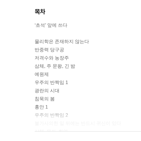
목차
‘초석’ 앞에 쓰다
물리학은 존재하지 않는다
반중력 당구공
저격수와 농장주
삼체, 주 문왕, 긴 밤
예원제
우주의 반짝임 1
광란의 시대
침묵의 봄
홍안 1
우주의 반짝임 2
불가사의한 일 뒤에는 반드시 귀신이 있다
삼체, 묵자, 화염
홍안 2