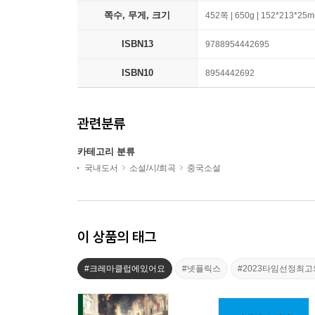
쪽수, 무게, 크기
452쪽 | 650g | 152*213*25
ISBN13
9788954442695
ISBN10
8954442692
관련분류
카테고리 분류
국내도서
소설/시/희곡
중국소설
이 상품의 태그
#크레마클럽에있어요
#넷플릭스
#2023타임선정최