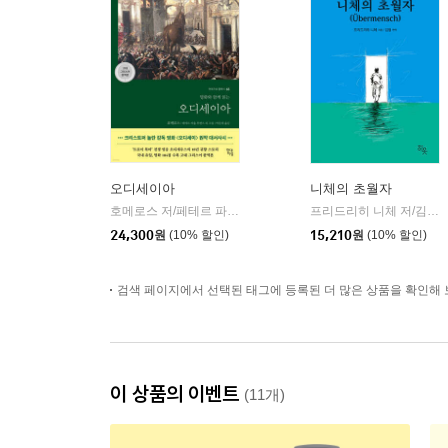
오디세이아
니체의 초월자
호메로스 저/페테르 파울 루벤스 그림/박문재 역
현대지성
프리드리히 니체 저/김철 편역
|
24,300
원
(10% 할인)
15,210
원
(10% 할인)
검색 페이지에서 선택된 태그에 등록된 더 많은 상품을 확인해 
이 상품의 이벤트
(11개)