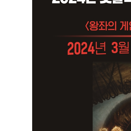
두 개의 양성자
작전명 ‘쟁’
1379호 감청원
지자 프로젝트
벌레
에필로그·유적
작가의 말