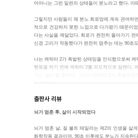
어머니는 그런 일련의 상태들이 분노라고 했다. 이때부터
그렇지만 사람들이 왜 분노 회로망에 계속 관여하면
적으로 건강하지 못한 느낌으로 다가왔기 때문이었다
다는 사실을 깨달았다. 회로가 완전히 돌아가기 전에
신경 고리가 작동했다가 완전히 멈추는 데는 90초도 걸
나는 캐릭터 2가 촉발된 상태임을 인식함으로써 캐릭
행동을 하기 전에 캐릭터 2를 의도적으로 달랜다. 
가신 일이 될 뿐이다. 그러니 캐릭터 2가 촉발되면
는 것이다.
--- p.229
출판사 리뷰
《나는 내가 죽었다고 생각했습니다》를 쓴 뒤 책을 
뇌가 멈춘 후, 삶이 시작되었다
측 띠이랑이 양쪽 반구에 하나씩 있어 감정
체계가 기능적으로 분리되어 있는데, 사람들 대부
뇌가 멈춘 날, 질 볼트 테일러는 제2의 인생을 살게
기 힘들어하는 것이다. 우리에게 어떤 선택지도 없
화학작용 결과이며, 90초 이후에도 분노가 지속된