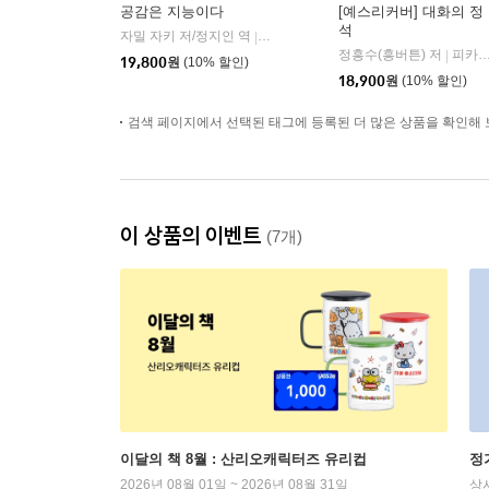
공감은 지능이다
[예스리커버] 대화의 정
석
자밀 자키 저/정지인 역
심심
|
정흥수(흥버튼) 저
피카(FIKA)
|
19,800
원
(10% 할인)
18,900
원
(10% 할인)
검색 페이지에서 선택된 태그에 등록된 더 많은 상품을 확인해 
이 상품의 이벤트
(7개)
이달의 책 8월 : 산리오캐릭터즈 유리컵
정
2026년 08월 01일 ~ 2026년 08월 31일
상