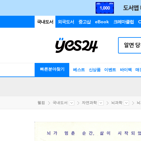
국내도서
외국도서
중고샵
eBook
크레마클럽
C
빠른분야찾기
베스트
신상품
이벤트
바이백
매
웰컴
국내도서
자연과학
뇌과학
뇌