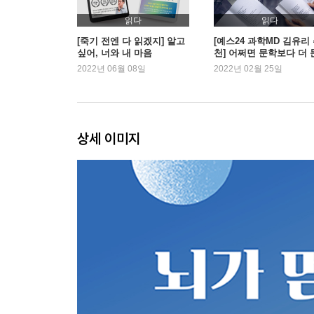
읽다
읽다
결론 완벽하고 온전하며 아름다운
[죽기 전엔 다 읽겠지] 알고
[예스24 과학MD 김유리
싶어, 너와 내 마음
천] 어쩌면 문학보다 더 
학적인, 과학 이야기
2022년 06월 08일
2022년 02월 25일
상세 이미지