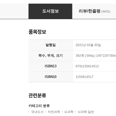
나를 알고 싶을 때 뇌과학을 공부합니다
도서정보
리뷰/한줄평
(44/21)
품목정보
발행일
2022년 03월 30일
쪽수, 무게, 크기
392쪽 | 564g | 145*220*30
ISBN13
9791155814512
ISBN10
1155814517
관련분류
카테고리 분류
국내도서
자연과학
뇌과학
뇌과학 일반