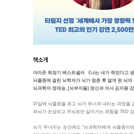
책소개
아마존 최장기 베스트셀러 《나는 내가 죽었다고 
뇌졸중에 걸린 뇌학자가 뇌가 멈춘 후 알게 된 뇌의
뇌과학자 정재승, [뇌부자들] 정신과 의사 김지용 
37살에 뇌졸중을 겪고 뇌가 무너져 내리는 과정을 
좌뇌가 손상되고 우뇌로만 살아가는 체험을 TED 
뇌가 무너지는 순간에도 “뇌과학자에게 뇌졸중이라니