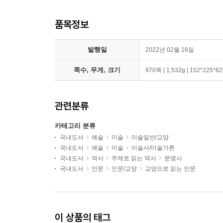
품목정보
발행일
2022년 02월 16일
쪽수, 무게, 크기
970쪽 | 1,532g | 152*225*
관련분류
카테고리 분류
국내도서
예술
미술
미술일반/교양
국내도서
예술
미술
미술사/미술가론
국내도서
역사
주제로 읽는 역사
문명사
국내도서
인문
인문/교양
교양으로 읽는 인문
이 상품의 태그