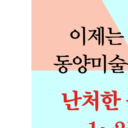
III 중국의 정체성을 형성하다─ 진, 한
01 불멸을 꿈꾼 황제들의 지하 궁전
02 신선이 되고자 한 사람들
03 유교의 교훈을 담아
04 원형이 확립되다
05 현실과 비현실의 공존
06 퍼져 나가는 한나라 미술, 빛나는 변방