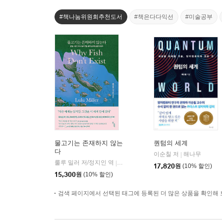
#책나눔위원회추천도서
#책은다다익선
#미술공부
물고기는 존재하지 않는
퀀텀의 세계
다
이순칠 저
해나무
|
룰루 밀러 저/정지인 역
곰출판
|
17,820
원
(10% 할인)
15,300
원
(10% 할인)
검색 페이지에서 선택된 태그에 등록된 더 많은 상품을 확인해 