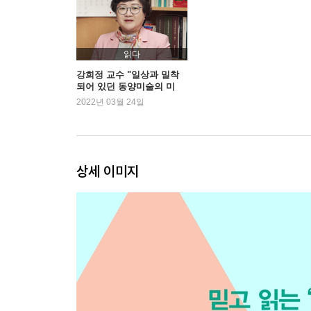
Ⅳ 인도를 넘어 아시아로, 믿음을 넘어 미술로 - 불
01 사람을 바라보는 다른 눈
02 500년의 금기가 깨지다
읽다
강희정 교수 "일상과 밀착
되어 있던 동양미술의 미
(美)"
2022년 03월 24일
『난처한 동양미술 이야기 2』
I 황하에서 시작된 문명─ 중국과 중원 문화
01 금빛 물줄기를 따라
상세 이미지
02 도자기의 비결은 신석기로부터
03 옥을 사랑한 중국인들
II 신의 형상에서 인간의 이야기로─ 하, 상, 주
01 문자 시대가 열리다
02 청동기에 담은 믿음
03 그릇에 천자의 권위를 새기다
04 인간의 시대를 향해