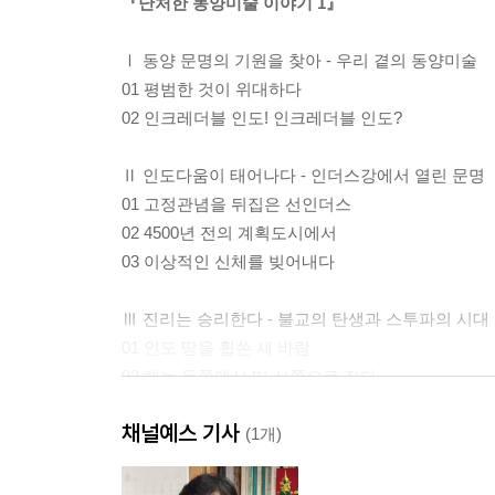
『난처한 동양미술 이야기 1』
Ⅰ 동양 문명의 기원을 찾아 - 우리 곁의 동양미술
01 평범한 것이 위대하다
02 인크레더블 인도! 인크레더블 인도?
Ⅱ 인도다움이 태어나다 - 인더스강에서 열린 문명
01 고정관념을 뒤집은 선인더스
02 4500년 전의 계획도시에서
03 이상적인 신체를 빚어내다
Ⅲ 진리는 승리한다 - 불교의 탄생과 스투파의 시대
01 인도 땅을 휩쓴 새 바람
02 해는 동쪽에서 떠 서쪽으로 진다
03 탑에서부터 시작됐다
채널예스 기사
04 이야기는 돌에 담겨 생생해지고
(1개)
05 스투파에서 탑으로