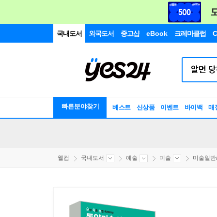
국내도서
외국도서
중고샵
eBook
크레마클럽
C
빠른분야찾기
베스트
신상품
이벤트
바이백
매
웰컴
국내도서
예술
미술
미술일반