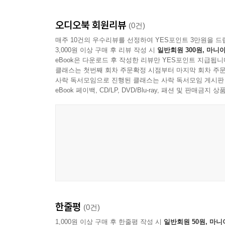
오디오북 회원리뷰
저자는 소수자들이 삶에서 만나는 연극적인 순간들
(0건)
대응하는 태도가 놓인 딜레마에서 논의를 시작한다.
매주 10건의 우수리뷰를 선정하여 YES포인트 3만원을 드
3,000원 이상 구매 후 리뷰 작성 시
일반회원 300원, 마니아
으로 만든다. 뜻밖에도 이는 자신을 모욕했던 이들,
eBook은 다운로드 후 작성한 리뷰만 YES포인트 지급됩니
거짓된 연극을 집어치우라고 하기보다는 사회학자
클래스는 첫번째 회차 주문확정 시점부터 마지막 회차 주문
상호작용이 인간의 존엄을 구축하는 방식으로 전개될
사락 독서모임으로 진행된 클래스는 사락 독서모임 게시판
eBook 페이백, CD/LP, DVD/Blu-ray, 패션 및 판매금
무더운 여름날 모든 아이가 계곡으로 달려갈 때 “나
말로 친구를 보내주는 또 다른 아이가 연출하는 한
개인이 타인과의 만남을 통해 존엄한 인간으로 일어
내 친구가 “피부 관리해야 돼”라고 말할 때, 나는
내가 자신을 존중함을 알고, 더더욱 나를 존중한다
싶어 했던 계곡으로 그를 마음 편히 보내주고, 
하나의 인격체라는 점을 깊이 인정한 상태에서 연기를
한줄평
(0건)
인간의 존엄성이 가장 극명하게 빛나는 순간은 
품격이 상대방을 적절하게 접대하는 연기에 의해 
1,000원 이상 구매 후 한줄평 작성 시
일반회원 50원, 마니