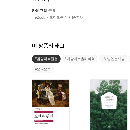
카테고리 분류
eBook
오디오북
인문/역사
이 상품의 태그
#김영하북클럽
#내맘대로올해의책
#차별없는세상
#오디오북