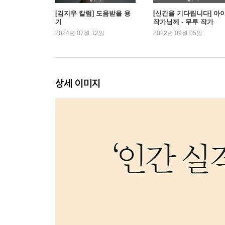
8장 아름다울 기회의 평등
[김지우 칼럼] 도움받을 용
[신간을 기다립니다] 아
정치적으로 올바른 사랑_ _ 매력차별금지법 _ 절
기
작가님께 - 무루 작가
2024년 07월 12일
2022년 09월 05일
분배하기 _ 갖지 못하는 것들
9장 괴물이 될 필요는 없다
온전한 사랑 _ 개인적인 체험 _ 변론을 종결하며
상세 이미지
감사의 말
참고문헌