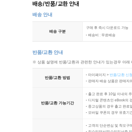
배송/반품/교환 안내
인생의 이야기를 오랜 시간 지켜봐줄 수 있는 시
있다고 말한다.
배송 안내
미국 드라마 〈왕좌의 게임〉에서 ‘티리온’ 역으로
구매 후 즉시 다운로드 가능
배송 구분
동안 시청자들은 티리온의 삶 전체를 따라가며 스
배송비 : 무료배송
그는 이제 극 전체에서 누구보다 매력적인 캐릭터
‘서사’가 구현된 결과일 것이다. 티리온의 매력은 
반품/교환 안내
이 모든 실천은 자기를 표현하는 데 제약이 많은
※ 상품 설명에 반품/교환과 관련한 안내가 있는경우 아래 
이렇게 그려진 초상화는 한 사람의 인생 이야기와 
것이다. 아름다울 기회의 평등이 있다면 적어도 당신과
마이페이지 >
반품/교환 신청
반품/교환 방법
판매자 배송 상품은 판매자와
정체성을 수용한다는 것:
출고 완료 후 10일 이내의 
자신을 온전히 받아들이지 못하는 이들을 위하여
디지털 콘텐츠인 eBook의 
반품/교환 가능기간
중고상품의 경우 출고 완료일
로스쿨 1학년 민법 수업 시간, 저자는 수강생 가운
모바일 쿠폰의 경우 유효기간(
등을 통해 미리 진단할 수 있다는 사실을 떠올린
고객의 단순변심 및 착오구
성장기 내내 붙들고 있던 ‘나는 추하고 무가치하고 
직수입양서/직수입일서중 일