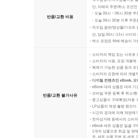
그는 자신의 삶이 손해나 잘못은 아닌지, 아니라
단, 아래의 주문/취소 조건인
위해서는 어떤 인식과 태도가 필요한지를 스스로 
오늘 00시 ~ 06시 30분 
반품/교환 비용
근거들을 엮은 것이 바로 이 책이다.
오늘 06시 30분 이후 주문
2001년 미국에서 한 청각장애인 레즈비언 커플
직수입 음반/영상물/기프트 
낳았다. 아이에게 고의로 장애를 물려준 이들의 
단, 당일 00시~13시 사이
박스 포장은 택배 배송이 가
고뱅에게 청각장애는 손해일까? 골형성부전증이 없
고뱅은 존재할 수 없었을 텐데, 세상에 태어난 것이
소비자의 책임 있는 사유로 
완전히 부착되어 내 존재의 일부가 된 조건은 결코
소비자의 사용, 포장 개봉에 
없다고 말한다.
복제가 가능한 상품 등의 포장을 
한 사람이 ‘잘못’이나 ‘실격’이라는 사회적 낙인
소비자의 요청에 따라 개별
디지털 컨텐츠인 eBook, 
휠체어 사용 기술을 연마하고, 휠체어의 색깔과 디
eBook 대여 상품은 대여 기
치료하거나 나를 ‘정상’에 가깝게 만들어주려는 부모 세
모바일 쿠폰 등록 후 취소/환
반품/교환 불가사유
비정상이나 결여된 존재가 아니라 개별성을 지닌 
중고상품이 구매확정(자동 
자신들의 문화, 삶의 양식을 온전한 정체성으로 받
LP상품의 재생 불량 원인이 기
시간의 경과에 의해 재판매가
세계를 전하고자 했던 것이다. 즉 정체성을 수용
전자상거래 등에서의 소비자
공통의 경험을 내 자아의 중대한 부분으로 삼겠다는
eBook 세트 상품은 일괄 
1개의 상품으로 취급 및 판매
우, 세트 상품 전부 및 세트