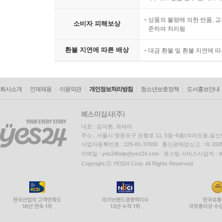
“샘이나 줄리아나 같은 장애아는 애초에 부모에게 
그들을 선택했기 때문이죠.” (중략)
상품의 불량에 의한 반품, 교
소비자 피해보상
루스가 도저히 버틸 수가 없어서, 아무 근거도 없
준하여 처리됨
장애는 치료가 가능했고, 실제로 약물 치료를 받아
환불 지연에 따른 배상
대금 환불 및 환불 지연에 
보이거나 그런 장애가 선물일 수도 있다고 생각하는
않기 때문이다. 하지만 루스가 장애 그 자체를 
것이다. 루스가 장애를 수용한 것은 단순한 전략
회사소개
인재채용
이용약관
개인정보처리방침
청소년보호정책
도서홍보안내
존중받아야 하며, 어떤 면에서는 분명 선물일 수 있다
저항과 투쟁의 한가운데 선 이들에게
대표 : 김석환, 최세라
“우리는 스스로를 충분히 돌보고 아껴왔는가”
주소 : 서울시 영등포구 은행로 11, 5층~6층(여의도동,일신
사업자등록번호 : 229-81-37000 통신판매업신고 : 제 200
이메일 : yes24help@yes24.com 호스팅 서비스사업자 :
이 책에는 걷지 못하는 몸, 장애인이라는 정체성을 
Copyright ⓒ YES24 Corp. All Rights Reserved.
자신을 받아들이기 위해 분투한 저자는 이제 편안해졌
자기 권리를 당당하게 주장하는 강렬한 투사가 
인정받기 위해, 모욕당하지 않기 위해 강하고 단
일만큼은 놓지 않기를 바란다. 그의 최종 변론은 
부분을 끝끝내 받아들이지 못한다 해도 그런 자신을