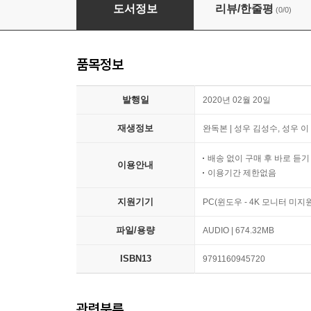
실격당한 자들을 위한 변론
도서정보
리뷰/한줄평
(0/0)
품목정보
발행일
2020년 02월 20일
재생정보
완독본 | 성우 김성수, 성우 이
배송 없이 구매 후 바로 듣
이용안내
이용기간 제한없음
지원기기
PC(윈도우 - 4K 모니터 미
파일/용량
AUDIO | 674.32MB
ISBN13
9791160945720
관련분류