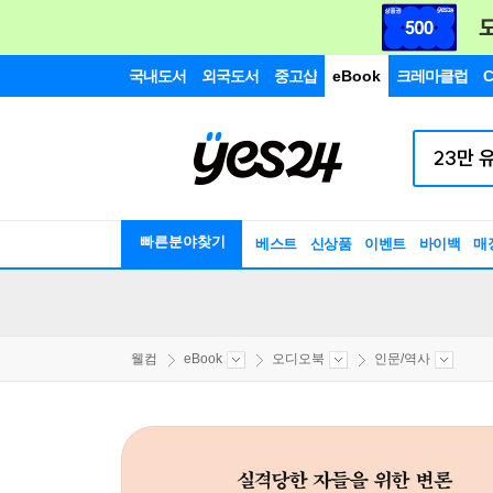
국내도서
외국도서
중고샵
eBook
크레마클럽
C
빠른분야찾기
베스트
신상품
이벤트
바이백
매
웰컴
eBook
오디오북
인문/역사