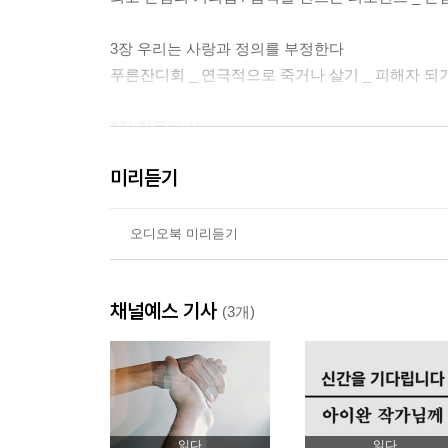
3장 우리는 사랑과 정의를 부정한다
푸른잔디회 _ 연극적으로 죽거나 살기 _ 피해자 되
4장 잘못된 삶
“나를 태어나게 했으니 그 손해를 배상하시오”_ 청
미리듣기
5장 기꺼운 책임
부모와 자식 _ 믿음과 수용 _ 장애를 수용한다는 것
오디오북 미리듣기
6장 법 앞에서
채널예스 기사
폐쇄병동 _ 정신질환자가 되기까지 _ 빠져나갈 길이 
(3개)
있을까 _ 독해 능력과 공저자 되기
7장 권리를 발명하다
오줌권 _ 당신의 잘못은 아니다 _ 법 속으로 _ 
읽다
읽다