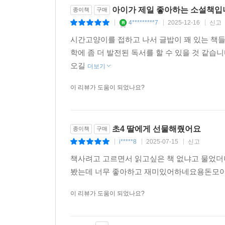
아이가 제일 좋아하는 소설책입
종이책
구매
4*********7
2025-12-16
신고
|
|
|
시간고양이를 접하고 나서 글밥이 꽤 있는 책
학에 좀 더 발전된 독서를 할 수 있을 것 같
오길
더보기
이 리뷰가 도움이 되었나요?
초4 딸에게 선물해줬어요
종이책
구매
i*****8
2025-07-15
신고
|
|
|
책사려고 고르면서 읽고싶은 책 없냐고 물었더
봤는데 너무 좋아하고 재미있어하네요용돈모아
이 리뷰가 도움이 되었나요?