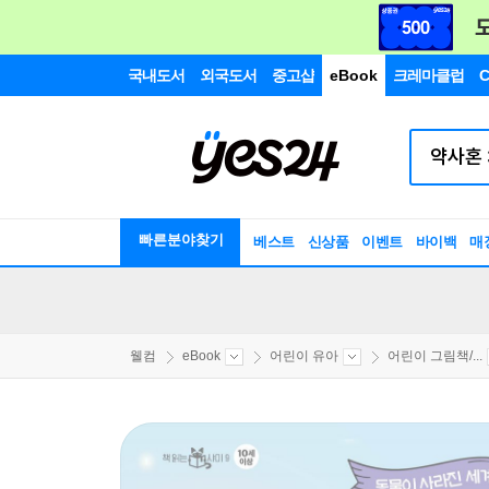
국내도서
외국도서
중고샵
eBook
크레마클럽
C
빠른분야찾기
베스트
신상품
이벤트
바이백
매
웰컴
eBook
어린이 유아
어린이 그림책/...