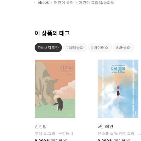
eBook
어린이 유아
어린이 그림책/동화책
이 상품의 태그
#독서지도안
#생태동화
#바이러스
#SF동화
긴긴밤
5번 레인
루리 글,그림
문학동네
은소홀 글/노인경 그림
문
|
|
8,800
원
(0% 할인)
9,800
원
(0% 할인)