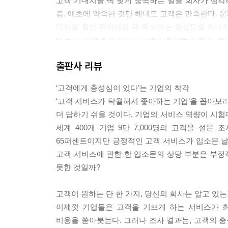
고객 기대치를 딱 맞게 충족하는 일을 회사가 심
즘, 애초에 약속한 것만 해내도 고객은 만족한다. 문
대치를 훨씬 뛰어넘을 때 확보하는 충성도를 지나치
에너지, 예산을 투자해도 그에 상응하는 재무적 결실이 나
출판사 리뷰
제품 경험이 긍정적인 고객 중 71퍼센트가 이를 언
경험은 부정적인 입소문을 야기할 가능성이 크다. 
‘고객에게 충성심이 있다’는 기업의 착각
다. 데이터가 명확하게 보여주듯, 고객들은 뛰어난 
‘고객 서비스가 탁월해서 좋아하는 기업’을 꼽아보라
부정적인 내용이다. --- p.41
더 답하기 쉬울 것이다. 기업의 서비스 역량이 시험대
세계 400개 기업 9만 7,000명의 고객을 설
웹사이트에 정보를 선보일 때는 단순함이 최선이다
65퍼센트이지만 긍정적인 고객 서비스가 입소문 날
하는 답을 제공해주지 않아서가 아니다. 그런 일이
고객 서비스에 관한 한 입소문의 상당 부분은 부정
사이트를 단순하게 만든다고 채널 전환을 다 막을 수
못한 것일까?
널에 머무르도록 하는 일은 충분히 할 만하다. --- p.
고객이 원하는 단 한 가지, 당신의 회사는 알고 있는
회사들은 자사의 첫 통화 해결률이 70~80퍼센트 혹
이제껏 기업들은 고객을 기쁘게 하는 서비스가 
만 한 번 이상 연락한 경우라면 회사는 서비스 성적
비용을 쏟아붓는다. 그러나 조사 결과는, 고객의 
른 대답이 나온다. 고객은 오직 40퍼센트의 문제만 첫 