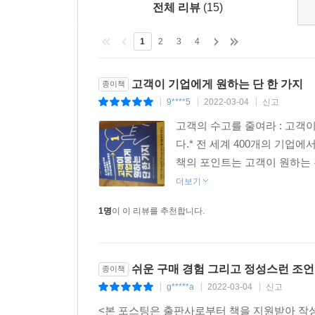
전체 리뷰
(15)
1
2
3
4
고객이 기업에게 원하는 단 한 가지
종이책
9****5
2022-03-04
신고
|
|
|
고객의 수고를 줄여라 : 고객이
다.* 전 세계 400개의 기업
책의 포인트는 고객이 원하는 
더보기
1명
이 이 리뷰를 추천합니다.
쉬운 구매 경험 그리고 정성스런 조언
종이책
g*****a
2022-03-04
신고
|
|
|
<본 포스팅은 출판사로부터 책을 지원받아 작성