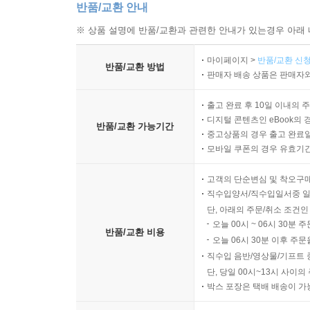
반품/교환 안내
※ 상품 설명에 반품/교환과 관련한 안내가 있는경우 아래 
마이페이지 >
반품/교환 신청
반품/교환 방법
판매자 배송 상품은 판매자와
출고 완료 후 10일 이내의 
디지털 콘텐츠인 eBook의 
반품/교환 가능기간
중고상품의 경우 출고 완료일
모바일 쿠폰의 경우 유효기간(
고객의 단순변심 및 착오구
직수입양서/직수입일서중 일
단, 아래의 주문/취소 조건인
오늘 00시 ~ 06시 30분 
반품/교환 비용
오늘 06시 30분 이후 주문
직수입 음반/영상물/기프트 
단, 당일 00시~13시 사이
박스 포장은 택배 배송이 가