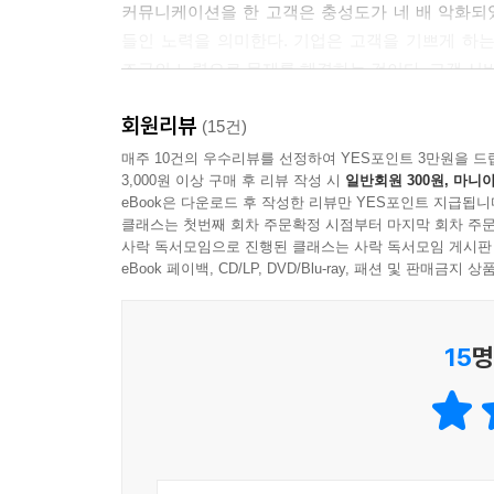
커뮤니케이션을 한 고객은 충성도가 네 배 악화되
들인 노력을 의미한다. 기업은 고객을 기쁘게 하는
경험 엔지니어링은 ‘커뮤니케이션 이 발생할 때 
조금의 노력으로 문제를 해결하는 것이다. 고객 서비
두에게 이로운 해결책을 제공하는 방식’으로 정의된
회원리뷰
번거롭지 않게 문제를 해결할 수 있을 때
(15건)
--- p.154
현대인은 어떤 형태로든 소비자가 되어 기업을 선
매주 10건의 우수리뷰를 선정하여 YES포인트 3만원을 드
3,000원 이상 구매 후 리뷰 작성 시
일반회원 300원, 마니아
고르고, 통신사와 요금제를 선택하며, 콘텐츠 취향에
eBook은 다운로드 후 작성한 리뷰만 YES포인트 지급됩니
여러 기업의 소비자인 만큼 크고 작은 문제로 ‘고
클래스는 첫번째 회차 주문확정 시점부터 마지막 회차 주문
해결되지 않아 어쩔 수 없이 전화해야 했다든지,
사락 독서모임으로 진행된 클래스는 사락 독서모임 게시판
설명해야 했다든지 해서 시간과 에너지를 쏟았다면 
eBook 페이백, CD/LP, DVD/Blu-ray, 패션 및 판매금
이 책에서는 고객이 처음 연락 채널로 선택한 인
연락하지 않도록 고객의 잠재된 문제까지 해결하려
15
명
알려준다.
지금 당신의 고객은 얼마만큼의 노력을 들여 문제
인터넷에서 무엇인가를 살 때, 조작이 번거롭고 
이것은 매출로 직결된다. 적은 노력으로 구매한 고