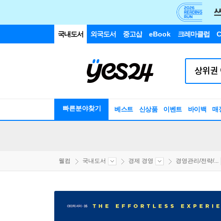
국내도서
외국도서
중고샵
eBook
크레마클럽
C
빠른분야찾기
베스트
신상품
이벤트
바이백
매
웰컴
국내도서
경제 경영
경영관리/전략/...