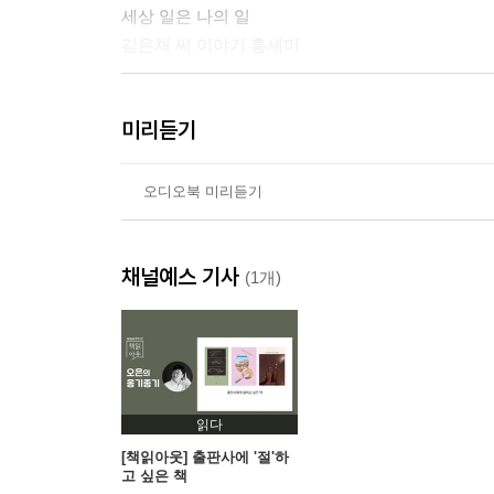
세상 일은 나의 일
김은채 씨 이야기 홍세미
다만 하나의 몸짓에 지나지 않더라도
미리듣기
엄문희 씨 이야기 송효정
당신, 괜찮아
오디오북 미리듣기
정범식 씨 이야기 박희정
채널예스 기사
아주 작은 사랑이어도 좋다
(1개)
최려나 씨 이야기 유해정
작가의 말 홍은전
읽다
[책읽아웃] 출판사에 '절'하
고 싶은 책