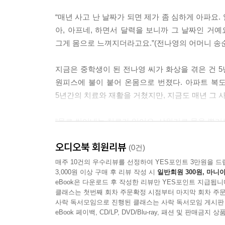
“매년 사고 난 날짜가 되면 제가 좀 심하게 아파요.
아, 아프네, 하면서 달력을 보니까 그 날짜인 거예요
그게 몸으로 느껴지더라고요.”(전나영의 어머니 송순희
지금은 중학생이 된 전나영 씨가 화상을 겪은 건 5
원피스에 불이 붙어 온몸으로 번졌다. 아파트 복
5년간의 치료와 재활을 거쳤지만, 지금도 매년 그
“물로 씻어내는 치료가 있어요. 샤워기로 물을 뿌리
같은 복장을 차려 입고 장화를 신고 와요. 그분들이
오디오북 회원리뷰
길어져서 오래 기다리게 되면 그게 그렇게 힘들고 무서
(0건)
매주 10건의 우수리뷰를 선정하여 YES포인트 3만원을 드
3,000원 이상 구매 후 리뷰 작성 시
일반회원 300원, 마니아
화상경험자들의 인터뷰에서 공통적인 것은 그들이 
eBook은 다운로드 후 작성한 리뷰만 YES포인트 지급됩니
수술을 치르면서 ”그렇게 심한 환자가 죽지 않은 
클래스는 첫번째 회차 주문확정 시점부터 마지막 회차 주문
고통이었다. 자연스럽게 우울증이 찾아왔고 죽음을 
사락 독서모임으로 진행된 클래스는 사락 독서모임 게시판
eBook 페이백, CD/LP, DVD/Blu-ray, 패션 및 판매금