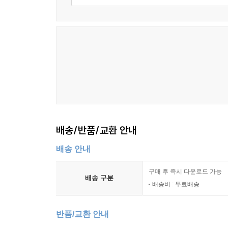
화상사고는 사고 당사자의 외모를 온전히 복원할 수 
그들은 어떻게 납득하고 이해할 수 있었을까. 화
인간을 인간이게끔 하는가”이다. 이 책에서 소개
외면하지 않고 직면하기로 했다. 수많은 시선이 있
“제가 저라는 사실을 인정하기로 했어요. ‘그래, 
그렇게 하려면 우선 저부터 저를 있는 그대로 받아
바라봐주는 거예요. 화상경험자들이 세상 밖으로
봐요.”(최려나, 310~16면)
배송/반품/교환 안내
“나만 그런 생각을 하는 건지 몰라도, 당신은 다
배송 안내
거야. 있는 그 모습. 사람은 있는 그대로를 봐줘야 해.
구매 후 즉시 다운로드 가능
배송 구분
타인의 고통을 바라보는 또 하나의 방식을 알려주는
배송비 : 무료배송
작가들이 화상경험자들을 만나게 된 건 2018년 초
반품/교환 안내
수락하긴 했지만 본인들이 화상에 대해 아는 바가 