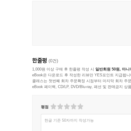
”우울증이 오더라고요. 뛰어내리려고 병원 옥상에 
넘어가는데. 뛰어내리지도 못하고 포기했어요. 그런데 
“그때 병실이 8층이었어요. 하루는 저도 너무 지
나랑 죽자 그냥. 이렇게 힘든 시간들을 견디느니 지금 
화상경험자들이 모자를 벗고 거리로 나설 수 있었던
한줄평
(0건)
이 화상경험자들은 그들 곁의 또다른 화상경험자
그들이 얻은 것은 피부 상처의 회복이었고 관계의 
1,000원 이상 구매 후 한줄평 작성 시
일반회원 50원, 마니
eBook은 다운로드 후 작성한 리뷰만 YES포인트 지급됩니
복원이었다.
클래스는 첫번째 회차 주문확정 시점부터 마지막 회차 주문
eBook 페이백, CD/LP, DVD/Blu-ray, 패션 및 판매금
“곳곳에 지지자들이 생기니 극단적인 선택을 하고 
보고 나를 얼마나 자랑스러워할까?’ 그때가 되면 ‘여
평점
“어느 순간엔가 ‘이 세상에 내가 어떻게든 필요하니
한글 기준 50자까지 작성가능
될 수 있다는 말에 조금이나마 동감하게 되더라고요.”(