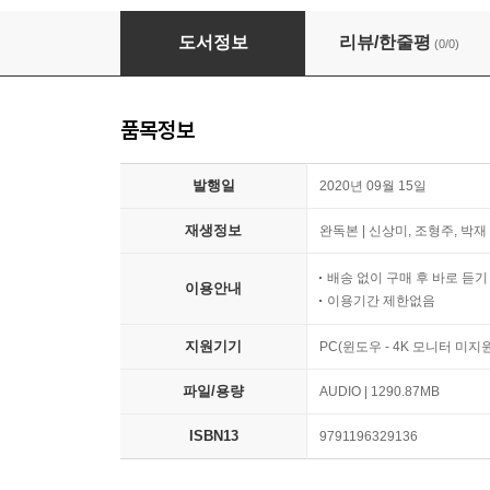
나를 보라, 있는 그대로
도서정보
리뷰/한줄평
(0/0)
품목정보
발행일
2020년 09월 15일
재생정보
완독본 | 신상미, 조형주, 박재 
배송 없이 구매 후 바로 듣
이용안내
이용기간 제한없음
지원기기
PC(윈도우 - 4K 모니터 미
파일/용량
AUDIO | 1290.87MB
ISBN13
9791196329136