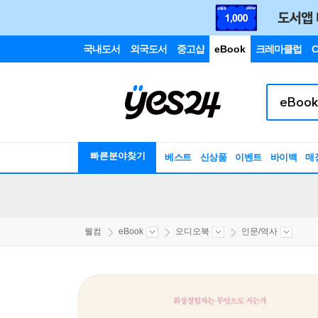
국내도서
외국도서
중고샵
eBook
크레마클럽
C
빠른분야찾기
베스트
신상품
이벤트
바이백
매
웰컴
eBook
오디오북
인문/역사