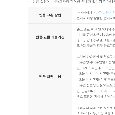
※ 상품 설명에 반품/교환과 관련한 안내가 있는경우 아래 
화상경험자의 현재 모습 특히 사회적 지원시스템
장면이었다.
마이페이지 >
반품/교환 신청
반품/교환 방법
판매자 배송 상품은 판매자와
“수술대 위엔 손톱만 한 살점과 핏덩어리가 여기
출고 완료 후 10일 이내의 
우리가 앞으로 만나게 될 어떤 사람, 어떤 고통을 상
디지털 콘텐츠인 eBook의 
318면)
반품/교환 가능기간
중고상품의 경우 출고 완료일
모바일 쿠폰의 경우 유효기간(
작가들이 마주한 ‘고통 없는 상처’는 현대사회에서
고객의 단순변심 및 착오구
그 비극을 온전히 이해하지 못하고 그저 관전하
직수입양서/직수입일서중 일
듣기로 했다. 일곱 명의 인생 전체를 듣고자 했고 
단, 아래의 주문/취소 조건인
그 고통을 더욱 실감할 수 있게 되었으며, 그들이 
오늘 00시 ~ 06시 30분 
반품/교환 비용
오늘 06시 30분 이후 주문
이 책을 읽은 독자라면 어느새 이 책이 단순한 인터
직수입 음반/영상물/기프트 
고군분투한 이의 표류기, 또 달리 보면 우리 
단, 당일 00시~13시 사이
박스 포장은 택배 배송이 가
누구에게나 쉽게 일어날 수 있음을 경고하며, 그 
소비자의 책임 있는 사유로 
여기서 만약, 인터뷰의 주인공들이 사고 뒤에 문을
소비자의 사용, 포장 개봉에 