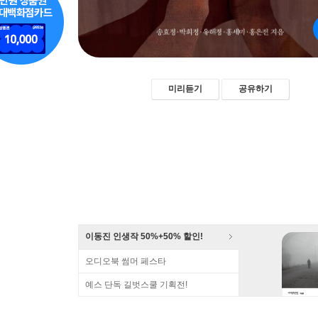
미리듣기
공유하기
이동진 인생작 50%+50% 할인!
오디오북 썸머 페스타
예스 단독 길벗스쿨 기획전!