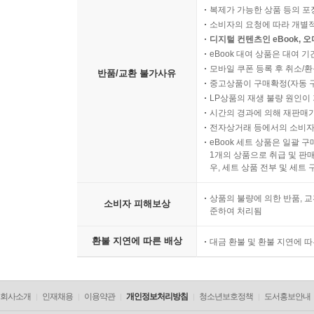
겪은 과거를 송두리째 지워버린 그 결정적 사건들은
복제가 가능한 상품 등의 포장을 
적도 없다. 하지만 이들의 용기있는 고백과 등장은 
소비자의 요청에 따라 개별
디지털 컨텐츠인 eBook, 
eBook 대여 상품은 대여 기
모바일 쿠폰 등록 후 취소/환
반품/교환 불가사유
중고상품이 구매확정(자동 
LP상품의 재생 불량 원인이 기
시간의 경과에 의해 재판매가
전자상거래 등에서의 소비자
eBook 세트 상품은 일괄 
1개의 상품으로 취급 및 판매
우, 세트 상품 전부 및 세트
상품의 불량에 의한 반품, 교
소비자 피해보상
준하여 처리됨
환불 지연에 따른 배상
대금 환불 및 환불 지연에 
회사소개
인재채용
이용약관
개인정보처리방침
청소년보호정책
도서홍보안내