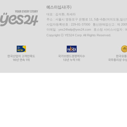
대표 : 김석환, 최세라
주소 : 서울시 영등포구 은행로 11, 5층~6층(여의도동,일신
사업자등록번호 : 229-81-37000 통신판매업신고 : 제 200
이메일 : yes24help@yes24.com 호스팅 서비스사업자 :
Copyright ⓒ YES24 Corp. All Rights Reserved.