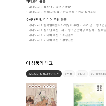
카테고리 분류
국내도서
청소년
청소년 문학
국내도서
소설/시/희곡
한국소설
한국 장편소설
수상내역 및 미디어 추천 분류
국내도서
행복한아침독서/책둥이 추천
2023년
청소년용
국내도서
청소년 추천도서
청소년문학상 수상작
문학
국내도서
미디어 추천
조선일보
국내도서
미디어 추천
경향신문
이 상품의 태그
#2023아침독서추천도서
#우정
#십대
#가족에대