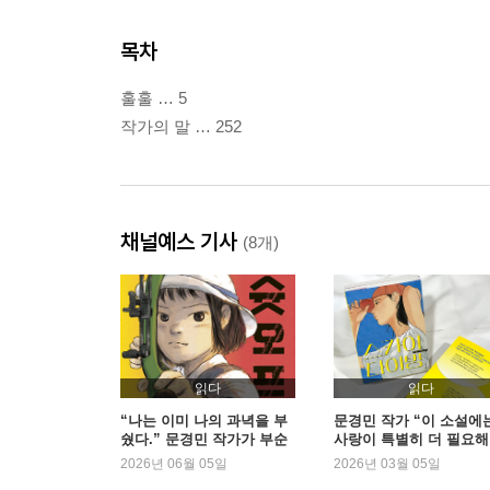
목차
훌훌 … 5
작가의 말 … 252
채널예스 기사
(8개)
읽다
읽다
“나는 이미 나의 과녁을 부
문경민 작가 “이 소설에
쉈다.” 문경민 작가가 부순
사랑이 특별히 더 필요해”
과녁, 그리고 도약 | 예스24
예스24
2026년 06월 05일
2026년 03월 05일