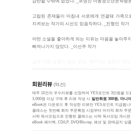
감탄할 수밖에 없었다. _유영진 아동청소년문학평
봄을 기다릴 것이다.
고립된 존재들이 마침내 서로에게 연결돼 가족으로
지켜보는 작가의 시선도 믿음직하다. _진형민 작가
어떤 소설을 좋아하게 되는 이유는 마음을 놓아주지
빠져나가지 않았다. _이선주 작가
삶에 대한 성찰이 담긴 문장, ‘왜?’라는 질문이 
나간 작가에게 박수를 보낸다. _이금이 작가
회원리뷰
이 작품이 보여 준 선의는 믿음직스러웠다. 우리
(91건)
있는지를 알게 한다. _송수연 아동청소년문학평론
매주 10건의 우수리뷰를 선정하여 YES포인트 3만원을 드
3,000원 이상 구매 후 리뷰 작성 시
일반회원 300원, 마니아
eBook은 다운로드 후 작성한 리뷰만 YES포인트 지급됩니
마지막 장을 덮었을 때 손에 남은 온기가 가장 사적인
클래스는 첫번째 회차 주문확정 시점부터 마지막 회차 주문
_드라마 〈그해 우리는〉 이나은 작가
사락 독서모임으로 진행된 클래스는 사락 독서모임 게시판
eBook 페이백, CD/LP, DVD/Blu-ray, 패션 및 판매금
각자의 아픔 속에서도 아이들은 실낱같은 사랑으로 