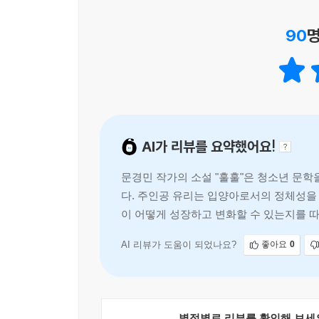
없이 따듯하고 가뿐하다. _교보문고 청소년MD 이
90
명
삶은 세상에 뿌려진 수많은 우연을 어떻게 엮어 내
은 스스로의 삶을 능동적으로 꿰어 내는 사람들의
확신한다. _예스24 소설/청소년 MD 박형욱
AI가 리뷰를 요약했어요!
“과거를 싹둑 끊어 내면, 나의 내일은 가뿐할 텐데.”
제12회 문학동네청소년문학상 대상 수상작 『훌훌
문경민 작가의 소설 "훌훌"은 청소년 문학
다. 주인공 유리는 입양아로서의 정체성을
제12회 문학동네청소년문학상 대상 수상작. 과거
이 어떻게 성장하고 변화할 수 있는지를 
그렸다. 주인공 유리의 한 계절을 함께하면서 우리는
아침에 옷을 충분히 따뜻하게 입었는지 확인하는 
AI 리뷰가 도움이 되었나요?
좋아요
0
비혈연이든 마음의 한 토막을 기꺼이 내어 주게 되
왔던 과거를 직시함으로써 홀가분해지는 마음, 
문장으로 들어찬 소설이다.
오늘의 청소년들에게 자신 있게 건네고 싶은 읽을
별점별로 리뷰를 확인해 보세