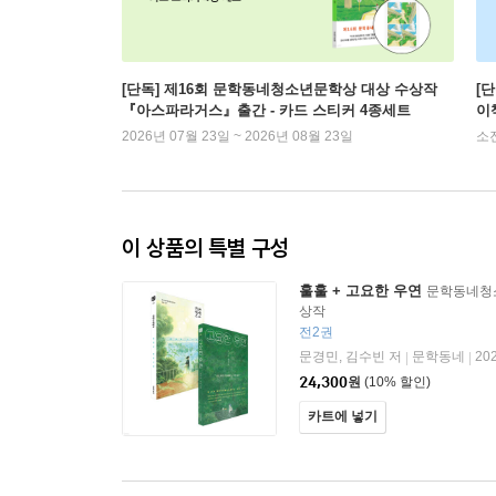
[단독] 제16회 문학동네청소년문학상 대상 수상작
[
『아스파라거스』출간 - 카드 스티커 4종세트
이
2026년 07월 23일 ~ 2026년 08월 23일
소
이 상품의 특별 구성
훌훌 + 고요한 우연
문학동네청
상작
전2권
문경민, 김수빈 저
문학동네
20
|
|
24,300
원
(10% 할인)
카트에 넣기