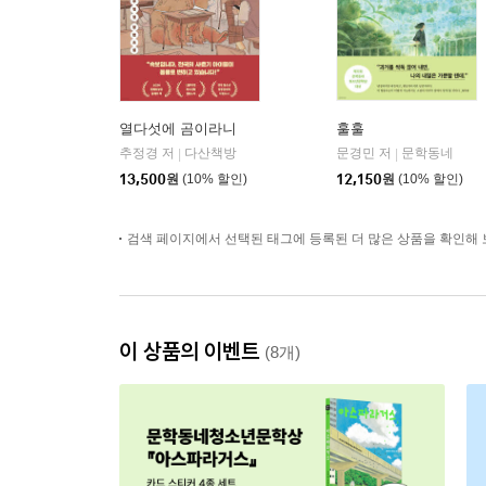
열다섯에 곰이라니
훌훌
추정경 저
다산책방
문경민 저
문학동네
|
|
13,500
원
(10% 할인)
12,150
원
(10% 할인)
검색 페이지에서 선택된 태그에 등록된 더 많은 상품을 확인해 
이 상품의 이벤트
(8개)