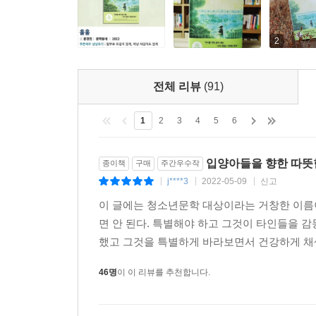
방법은 하나뿐일지 모른다고. 마음과 마음은 연
괜찮다고.
2
『훌훌』을 쓸 때 나는 손을 생각하곤 했다.
친절하게 내미는 손, 당겨 주고 토닥이는 손의 이미
전체 리뷰
(91)
촉촉하고 따스한 손이 백 마디의 말, 천 개의 눈빛이
_작가의 말에서
1
2
3
4
5
6
입양아들을 향한 따뜻한
종이책
구매
주간우수작
j****3
2022-05-09
신고
|
|
|
이 글에는 청소년문학 대상이라는 거창한 이름이
면 안 된다. 특별해야 하고 그것이 타인들을 감
했고 그것을 특별하게 바라보면서 건강하게 채색해
46명
이 이 리뷰를 추천합니다.