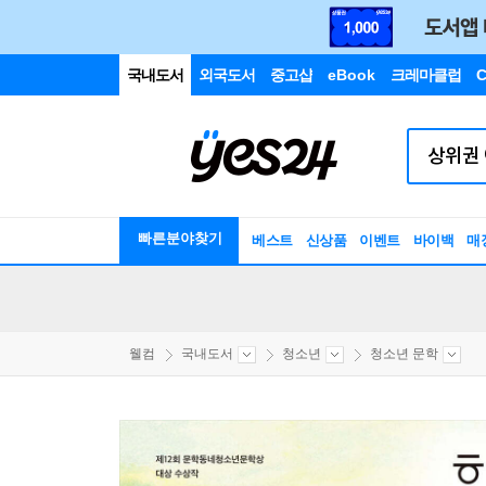
국내도서
외국도서
중고샵
eBook
크레마클럽
C
빠른분야찾기
베스트
신상품
이벤트
바이백
매
웰컴
국내도서
청소년
청소년 문학