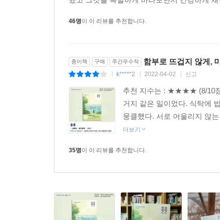
단둘이 살고 있는지? 할아버지와 피가 전혀 섞이지
행방을 모두 알지 못하는 처지에 대해서도. 설명하
46명
이 이 리뷰를 추천합니다.
입술을 얇게 다물어야 하는지, 어디에서 시선을 돌
분노 같은 것들은 꾹꾹 누른다고 사라지지 않아서 유
과거는 모두 없던 일로 치워 버리고 뒤도 돌아보지 
함부로 뜨겁지 않게, 
종이책
구매
주간우수작
시작은 엄마 서정희 씨의 갑작스러운 죽음이었다. 자
k*****2
2022-04-02
신고
|
|
|
함께 살게 되면서, 유리는 외면해 왔던 감정의 덩어
추천 지수는 : ★★★★ (8/1
있었다. 연우를 향한 애틋함이 슬며시 피어오르는 
거지 같은 일이었다. 식탁에 밥 
했던 엄마를 애잔하게 여기는 마음이 유리의 일상에
뭉클했다. 서로 어울리지 않는 
되었을 뿐이라는 듯 외따로 살아가던 연우와 할아버
더보기
사실을. 저도 모르는 새 상대에게 무언가를 바라게
조금씩 서로에게 당연한 존재가 되어 간다.
35명
이 이 리뷰를 추천합니다.
『훌훌』의 인물들은 각기 다른 사연으로 버거운 짐
곁을 든든히 지키는 미희도, 유리와 비슷한 듯 다
감당하던 그들이 단절의 영역에서 연결의 영역으로
않는 무게는 어느 정도인지, 그 무게에 기대고 의
관계는 그 자체로 위로가 되는 것이 아닌지. 질문들