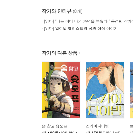
작가와 인터뷰
(8개)
[읽다]
“나는 이미 나의 과녁을 부쉈다.” 문경민 작가가 부순 과녁,
[읽다]
열여덟 첼리스트의 꿈과 성장 이야기
작가의 다른 상품
숨 참고 슛오프
스카이다이빙