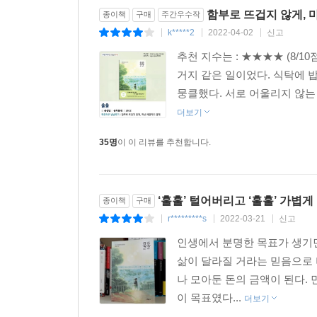
함부로 뜨겁지 않게, 
종이책
구매
주간우수작
k*****2
2022-04-02
신고
|
|
|
추천 지수는 : ★★★★ (8/1
거지 같은 일이었다. 식탁에 밥 
뭉클했다. 서로 어울리지 않는 
더보기
35명
이 이 리뷰를 추천합니다.
‘훌훌’ 털어버리고 ‘훌훌’ 가볍게
종이책
구매
r*********s
2022-03-21
신고
|
|
|
인생에서 분명한 목표가 생기면
삶이 달라질 거라는 믿음으로 
나 모아둔 돈의 금액이 된다.
이 목표였다...
더보기