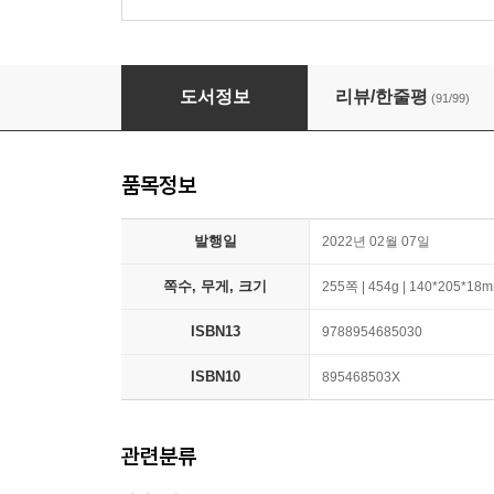
훌훌
도서정보
리뷰/한줄평
(91/99)
품목정보
발행일
2022년 02월 07일
쪽수, 무게, 크기
255쪽 | 454g | 140*205*18
ISBN13
9788954685030
ISBN10
895468503X
관련분류