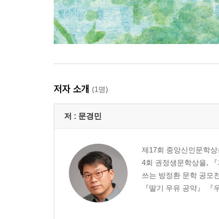
저자 소개
(1명)
저 :
문경민
제17회 중앙신인문학상
4회 권정생문학상을, 『
쓰는 방정환 문학 공모전
『딸기 우유 공약』 『우