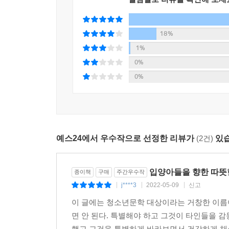
왔다. 『세계를 건너 너에게 갈게』 『체리새우
응답했으니, 수상작이 없었던 지난해의 애석함과 아
18%
문학동네청소년문학상의 문학적 성취를 또 한 단계 
“인물과 사건을 대하는 작가의 태도에 믿음이 가는 
1%
판단하지 않고 끝까지 따라가 지켜보는 작가의 시
0%
폭력성을 응시하는 장면이 곳곳에 포진해 있다. 
0%
던졌다. 혹여나 누군가의 고통을 소비하고 있는 
가족들의 마음에 깊숙이 가닿을 작품을 쓰고 있는
있었다”는 심사평처럼, 작가의 조심스러움은 작품
설득력 있는 인물 한 명 한 명의 입체적 서사는 우리
예스24에서 우수작으로 선정한 리뷰가
(2건)
있습
인물들이 조금씩 누군가와의 거리를 좁혀 가는 장
애정”이었음에 고개를 끄덕이게 된다. 믿어도 좋을 
입양아들을 향한 따뜻한
종이책
구매
주간우수작
버거운 덴 각자의 이유가 있지만
j****3
2022-05-09
신고
|
|
|
마음이 가붓해지는 방법은 어쩌면 단 하나
이 글에는 청소년문학 대상이라는 거창한 이름이
면 안 된다. 특별해야 하고 그것이 타인들을 감
학기 초 자기소개서를 쓰는 시간. 서유리는 텅 빈
했고 그것을 특별하게 바라보면서 건강하게 채색해