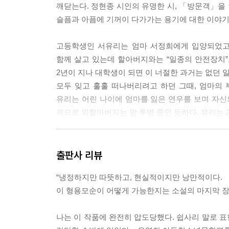
깨닫는다. 정현종 시인의 유명한 시, 「방문객」을 
슬픔과 아픔에 기꺼이 다가가는 용기에 대한 이야기
고등학생인 서유리는 엄마 서정희에게 입양되었고,
함께 살고 있는데 할아버지와는 “일종의 안전장치”
2년이 지나 대학생이 되면 이 너절한 과거는 없던 
모두 잊고 훌훌 떠나버리려고 하던 그때, 엄마의 부
유리는 어린 나이에 엄마를 잃은 연우를 보며 자신
격으로 외할아버지는 암 투병 중인 듯하다. 유리는 
유리는 입양되었다는 사실과 엄마에게 버림받았다는
좋았다. 유리는 자신의 상처를 직면하는 일에도, 
출판사 리뷰
살뜰히 챙기고, 입양 사실이 알려진 세윤과 같은 아
“냉정하지만 따뜻하고, 현실적이지만 낭만적이다.
주고받는 이해와 선의를 유예하지 않는다. 그들을 
이 형용모순이 어떻게 가능한지는 소설의 마지막 장에
타인을 마주한다는 건 그의 일생을 마주하는 일, 
나는 이 작품에 완전히 압도당했다. 쉽사리 말로 
했을“ 마음들을 가만 더듬어볼 수 있는 바람 같은 