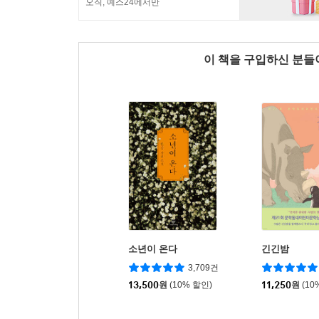
오직, 예스24에서만
이 책을 구입하신 분
소년이 온다
긴긴밤
3,709건
13,500
원
(10% 할인)
11,250
원
(10