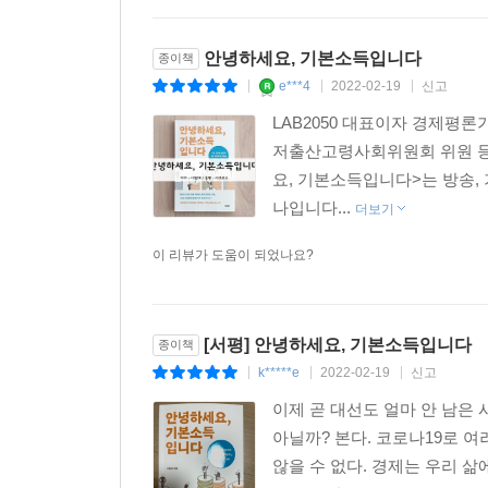
직접적이고 밀착된 관점에서 기본소득을 설명한다는 
가능성을 생각해볼 수 있는 것이다.
안녕하세요, 기본소득입니다
종이책
e***4
2022-02-19
신고
|
|
|
유례없는 전염병인 코로나19를 맞닥뜨리며, 몇몇
LAB2050 대표이자 경제평
2021년에 걸쳐 2년간 8600억 달러, 한화로 약 
저출산고령사회위원회 위원 등
전국민 재난지원금을 지급했다. 이러한 과정은 행
요, 기본소득입니다>는 방송,
삶으로 성큼 다가오게 된 계기가 되어주었다.
나입니다...
더보기
물론 재난지원금은 기본소득 원칙 중 ‘개별성’을
이 리뷰가 도움이 되었나요?
때문에 기본소득이라 부를 수는 없다. 그러나 
헬스장 등록비나 그달 생활비로 사용했다는 이야기
없었던 연대감을 느꼈다는 소감을 SNS 등에서 
[서평] 안녕하세요, 기본소득입니다
종이책
확인함으로써, 우리가 경험한 것은 재난뿐만 아니라
k*****e
2022-02-19
신고
|
|
|
이제 곧 대선도 얼마 안 남은
무엇보다 이 책은 핀란드의 정책 실험 이후 기본소
아닐까? 본다. 코로나19로 
될 수 있을 것이란 희망을 전하고 있다. 기본소득
않을 수 없다. 경제는 우리 
강화되었고 의미 있는 일도 더 많이 할 수 있었으