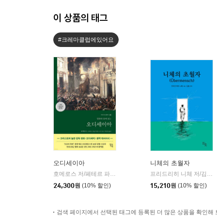
이 상품의 태그
#크레마클럽에있어요
오디세이아
니체의 초월자
호메로스 저/페테르 파울 루벤스 그림/박문재 역
현대지성
프리드리히 니체 저/김철 편역
|
24,300
원
(10% 할인)
15,210
원
(10% 할인)
검색 페이지에서 선택된 태그에 등록된 더 많은 상품을 확인해 