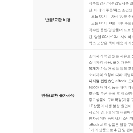
직수입양서/직수입일서중 일
단, 아래의 주문/취소 조건인
오늘 00시 ~ 06시 30분 
반품/교환 비용
오늘 06시 30분 이후 주문
직수입 음반/영상물/기프트 
단, 당일 00시~13시 사이
박스 포장은 택배 배송이 가
소비자의 책임 있는 사유로 
소비자의 사용, 포장 개봉에 
복제가 가능한 상품 등의 포장을 
소비자의 요청에 따라 개별
디지털 컨텐츠인 eBook, 
eBook 대여 상품은 대여 기
모바일 쿠폰 등록 후 취소/환
반품/교환 불가사유
중고상품이 구매확정(자동 
LP상품의 재생 불량 원인이 기
시간의 경과에 의해 재판매가
전자상거래 등에서의 소비자
eBook 세트 상품은 일괄 
1개의 상품으로 취급 및 판매