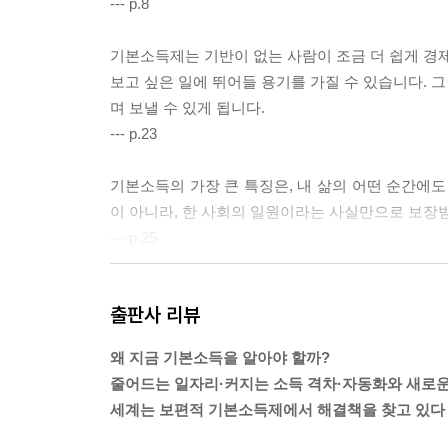
--- p.8
기본소득제는 기반이 없는 사람이 조금 더 쉽게 경제
보고 싶은 일에 뛰어들 용기를 가질 수 있습니다. 그
며 보낼 수 있게 됩니다.
--- p.23
기본소득의 가장 큰 특징은, 내 삶의 어떤 순간에도
이 아니라, 한 사회의 일원이라는 사실만으로 보장
--- p.25
세금으로 기본소득을 지급한다면, 납부한 세금의 총
출판사 리뷰
이 그대로 현금으로 돌아온 셈입니다. 순증세 효과는
--- p.76
왜 지금 기본소득을 알아야 할까?
줄어드는 일자리·커지는 소득 격차·자동화와 새로운
남들이 하기 싫어하는 궂은일을 선택한 사람에게는 
세계는 보편적 기본소득제에서 해결책을 찾고 있다
어떻게든 자동화해 없애는 게 옳다고 생각합니다. 
--- p.143