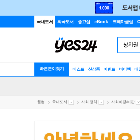
국내도서
외국도서
중고샵
eBook
크레마클럽
C
빠른분야찾기
베스트
신상품
이벤트
바이백
매
웰컴
국내도서
사회 정치
사회비평/비판