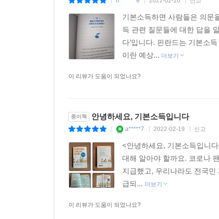
n*******e
2022-02-20
신고
|
|
|
그만두고, 근로 의욕이 줄면 경제에도 치명적인 
기본소득하면 사람들은 의문을 
모두의 예상을 뒤집는 뜻밖의 결과를 보여주었다.
득 관련 질문들에 대한 답을 
다’입니다. 핀란드는 기본소득
‘거의 완벽한 복지국가’ 핀란드는 2017년, 실업
이란 예상...
더보기
안고 있던 기존 복지제도를 혁신하기 위한 과감한 시
매달 조건 없이 2년 동안 지급했다.
이 리뷰가 도움이 되었나요?
기본소득 수령 집단과 기존의 조건부 실업급여를 받
일한 것으로 드러났다. 이것은 통계적으로 전체 노
안녕하세요, 기본소득입니다
종이책
게으르게 만들지는 않는다는 것을 보여준다. 기
a*****7
2022-02-19
신고
|
|
|
불과하다는 사실을 확인시켜 준 것이다.
<안녕하세요, 기본소득입니다
대해 알아야 할까요. 코로나 
기본소득은 정말 실현될 수 있을까?
지급했고, 우리나라도 전국민 
코로나19 재난지원금으로 경험한 기본소득의 가능
급되...
더보기
그리고 ‘나’를 위한 기본소득 이야기
이 리뷰가 도움이 되었나요?
특히 이 책은 기본소득에 대한 기본적인 교양과 지