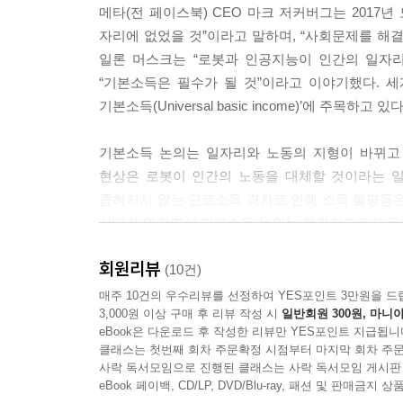
메타(전 페이스북) CEO 마크 저커버그는 2017
자리에 없었을 것”이라고 말하며, “사회문제를 해
여러모로 제조업 시대의 사회보장제도는 한계를 보이
일론 머스크는 “로봇과 인공지능이 인간의 일자리
런 고민 속에서 등장한 기본소득제는 ‘고용’이라는
“기본소득은 필수가 될 것”이라고 이야기했다. 
--- p.156
기본소득(Universal basic income)’에 주
기본소득은 금리가 정해진 안전자산과 같습니다. 예컨
기본소득 논의는 일자리와 노동의 지형이 바뀌고
같은 금액입니다. 4인 가족이라면 모두 2억 원의 
현상은 로봇이 인간의 노동을 대체할 것이라는 일
좁혀지지 않는 근로소득 격차로 인해 소득 불평등은
--- p.169
시대가 열리면서 기본소득 논의는 본격적으로 대두
회원리뷰
『안녕하세요, 기본소득입니다』는 현재 뜨겁게 
(10건)
기본소득을 둘러싼 첨예한 질문들을 다루며 오해
매주 10건의 우수리뷰를 선정하여 YES포인트 3만원을 드
3,000원 이상 구매 후 리뷰 작성 시
일반회원 300원, 마니아
살펴볼 수 있다.
eBook은 다운로드 후 작성한 리뷰만 YES포인트 지급됩니
클래스는 첫번째 회차 주문확정 시점부터 마지막 회차 주문
다음세대 정책실험실 LAB2050의 대표이자 경제
사락 독서모임으로 진행된 클래스는 사락 독서모임 게시판
절반은 월급 없이 살아야 한다’는 충격적인 전망과 
eBook 페이백, CD/LP, DVD/Blu-ray, 패션 및 판매금