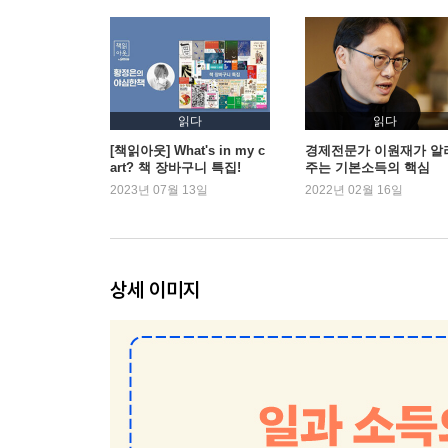
10 조건부 실업급여 대신 무조건 기본소득을 실험하
11 탄소 배출에 세금을 매겨 생태배당을 지급하다 -
12 행정개혁을 위해 기본소득제를 도입하다 - 이란
13 석유 수입으로 영구기금을 조성해 주민에게 배당
읽다
읽다
[책읽아웃] What's in my c
경제전문가 이원재가 알
art? 책 장바구니 특집!
주는 기본소득의 핵심
4부 궁금한 이야기들
2023년 07월 13일
2022년 02월 16일
14 힘들고 위험한 일은 아무도 안 할 텐데요? - 기
15 기존 복지수당도 있는데 왜 기본소득까지 하나요
16 그래도 사람은 일을 해야죠! - 기본소득과 일의 
상세 이미지
17 모두에게 나눠주면 가난한 사람에게 불리하지 않
18 푼돈 받아서 뭐 하나요? - 기본소득의 충분성
19 정부가 너무 커지지 않을까요? - 기본소득과 행
20 돈이 풀리면 물가가 오르지 않을까요? - 기본
21 고정비로 다 지출하면 무의미하지 않나요? - 
22 여성의 경제활동을 방해하지 않을까요? - 기본