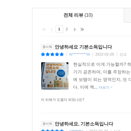
또 책에서는 막연하게만 알고 있던 기본소득의 특
농민기본소득처럼 ‘기본소득’이라는 이름이 붙은 
전체 리뷰
(10)
가지 충족 요건을 가진다. 보편성은 모든 사람이 
‘무조건’ 지급된다는 뜻이며, 개별성은 가족이나 회
1
2
이렇듯 언제나, 무조건, 나에게 지급되는 기본소
특정한 대상에게만 지급되는 경기도 청년기본소득
안녕하세요 기본소득입니다
종이책
차이가 있다는 것을 알 수 있다.
m**********m
2022-02-20
신고
|
|
|
현실적으로 이게 가능할까? 하
“힘들고 위험한 일은 아무도 안 할 텐데요?”
가가 공존하며, 이를 주장하는
핀란드의 기본소득 실험이 우리에게 말해주는 것들
에 보탬이 되는 영역인지, 또
기본소득에 대한 오해와 궁금증 파헤치기
다. 이에 책...
더보기
기존 복지수당도 있는데 왜 기본소득까지 할까? 
이 리뷰가 도움이 되었나요?
의문점과 오해들은 여전히 많다. 이 책은 기본
가려운 곳을 시원하게 긁어준다.
안녕하세요, 기본소득입니다
종이책
예를 들면, ‘기본소득이 사람들을 게으르게 만들