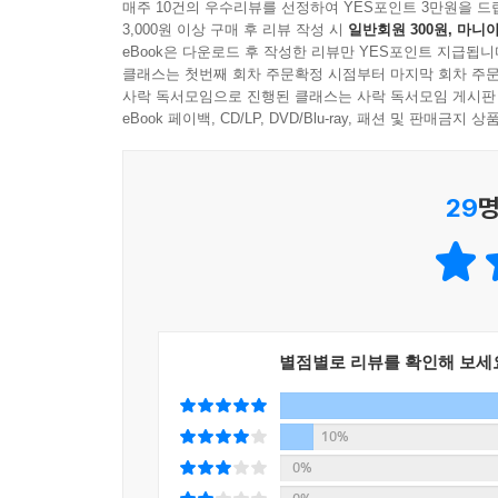
매주 10건의 우수리뷰를 선정하여 YES포인트 3만원을 드
어느 날, 그냥 마음 가는 대로 일러스트를 직접 그려
3,000원 이상 구매 후 리뷰 작성 시
일반회원 300원, 마니아
저자들은 선망하는 직업군에 속해 있음에도 SNS
에 ‘그린다는 것’에 대한 두려움이 어느새 사라졌던 
eBook은 다운로드 후 작성한 리뷰만 YES포인트 지급됩니
그러다 보니 재밌는 일도 벌어진다. 본명보다 가명이
--- p.168, 「녹색광선 대표 박소정」 중에서
클래스는 첫번째 회차 주문확정 시점부터 마지막 회차 주문
페이스북 팔로워 수는 3,000명에 육박한다. 김진
사락 독서모임으로 진행된 클래스는 사락 독서모임 게시판
기자로서가 아니라 인플루언서로서 요청받았다. 본업
eBook 페이백, CD/LP, DVD/Blu-ray, 패션 및 판매금
워낙 이런저런 분야에 관심이 많아서 항상 ‘뭔가 재
본업에 긍정적인 영향을 주고 있다. 최강 정신과 의
라는 영역이 워낙에 넓고, 내가 했던 다양한 프로
책에 참여한 힙 피플들은 딴짓을 효율적으로 활용하
듯하다. 딴짓이 본업으로 연결되는 것은 물론이고
29
명
찾아다니는 일, 크로키 수업을 듣는 일, 아내와 연
는 것이 중요하다고 생각해서 웬만하면 뭐든지 직접 
이들은 바쁜 일상 속에서 왜 딴짓을 하고 있는 것일
여러 가지 활동을 해왔다.
그들의 업에 개입하기도 하고, 그들에게 또 다른 
--- p.180~181, 「더워터멜론 대표 우승우」 중에서
것도 없다. 딴짓을 제대로 인식하고 효율적으로 
그와 결부하여 어떻게 브랜딩 하는지 이 책에서 확인
전문 연주자의 길을 가지 않은 선택도 무척 탁월했다
문 연주자 꿈나무로 인지하고 훈련하며 미래의 자
별점별로 리뷰를 확인해 보세
삶을 살면서 몸과 마음에 각인된 습관과 믿음 체계들
--- p.204, 「갤러리A 대표 오아영」 중에서
10%
0%
종이접기 방법 중에 ‘뒤집어 접기(Reverse Fo