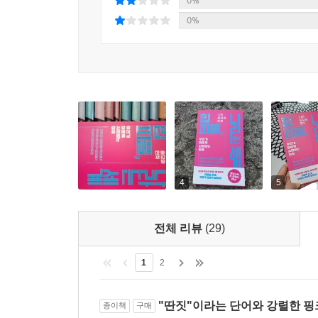
0%
접는 것이다. 가끔 여러 겹으로 접혀 있는 부분을 
0%
어려워 종종 접는 것을 포기해야 했다. 그래서 도면에 단순
골 접기를 일일이 그림으로 표시해 놓은 책을 만나면
떻게 설명하는지에 따라 좋은 종이접기 책 여부가
에 따라 친절한 의사가 결정되는 셈이다.
--- p.225~226, 「다사랑중앙병원 정신과 의사 최
타인에게 관심을 받을 목적만으로 자극적인 콘텐츠,
‘관종’이라는 키워드를 잘 활용하여 자신만의 개성 
터가 될 수 있다.
4
5
디지털 시대의 관종은 자기 계발에도 상당한 도움이
큰 발전을 이룰 가능성이 있다. 건강한 관종의 긍정
광고 수익으로 이어지기도 한다. 그렇다면 관종을
전체 리뷰
(29)
이 오히려 시대의 흐름을 놓치고 있는 것일지도 모른
1
2
--- p.250, 「트렌드넷 대표 백인혜」 중에서
"딴짓"이라는 단어와 강렬한 
종이책
구매