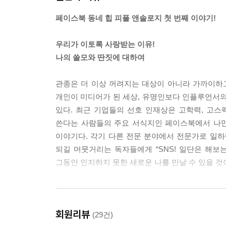
이 혼자여야만 한다. 또 성격상 좀처럼 가만히 있지를 
페이스북 동네 힙 피플 앤솔로지 첫 번째 이야기!
운동을 하고, 직접 요리해서 혼밥을 차리고, 영화나
간도 아까워서 늦은 시간까지 일을 하기도 한다. 책
우리가 이토록 사랑받는 이유!
서 루틴하게 돌아가는 삶이 내게는 가장 행복하고 충
나의 쓸모와 딴짓에 대하여
--- p.93~94, 「〈손에 잡히는 경제〉 라디오 작
관종은 더 이상 꺼려지는 대상이 아니라 가까이하고 
재밌는 것은 본업인 기자 김진방보다 부캐인 금진방 
개인이 미디어가 된 세상, 유명인보다 인플루언서의
긴 했지만, 금진방으로 인지도를 쌓은 뒤에는 출판과
있다. 최근 기업들의 선호 인재상은 고학력, 고스펙
기도 했다. 물론 그때마다 나의 선택은 본업인 기
쓴다는 사람들의 주요 서식지인 페이스북에서 나만의
잠시 한국으로 돌아왔을 때도 금진방으로 여러 차례 
이야기다. 각기 다른 전문 분야에서 전문가로 일하
일상의 해방구로 사용했던 SNS가 본업 못지않은 자
되길 머뭇거리는 독자들에게 “SNS! 일단은 해보는
는 공간이 된 셈이다. 특히 부캐인 금진방은 이제 
그동안 인지하지 못한 새로운 나를 만날 수 있을 것
--- p.125~126, 「연합뉴스 기자 김진방」 중에서
크로키 수업이 훗날 출판 창업과 연결될 거라곤 전혀
일은 프로페셔널 하게, 딴짓은 딴짓대로 제대로!
자인의 애초 계획은 기성 작가의 일러스트를 구매하는
회원리뷰
우리 삶에서 빠질 수 없는 딴짓에 대하여
(29건)
으로 ‘이거다!’ 싶은 일러스트를 발견하지 못했다.