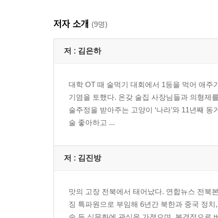
저자 소개
(9명)
저 :
김은하
대학 OT 때 술먹기 대회에서 1등을 먹어 애주
기염을 토했다. 온갖 술집 사장님들과 의형제를
술주정을 받아주는 고양이 ‘나라’와 11년째 동
술 좋아하고 ...
저 :
김진방
맛의 고장 전북에서 태어났다. 연합뉴스 전북본부
징 특파원으로 부임해 6년간 북한과 중국 정치,
술 등 식문화에 관심을 가졌으며, 본격적으로 