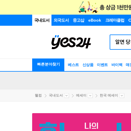
국내도서
외국도서
중고샵
eBook
크레마클럽
C
빠른분야찾기
베스트
신상품
이벤트
바이백
매
웰컴
국내도서
에세이
한국 에세이