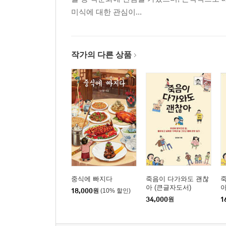
미식에 대한 관심이...
작가의 다른 상품
중식에 빠지다
죽음이 다가와도 괜찮
아 (큰글자도서)
18,000
원
(10% 할인)
34,000
원
1