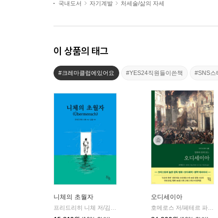
국내도서
자기계발
처세술/삶의 자세
이 상품의 태그
#크레마클럽에있어요
#YES24직원들이쓴책
#SNS스
니체의 초월자
오디세이아
프리드리히 니체 저/김철 편역
히읏
호메로스 저/페테르 파울 루벤스 그림/박문재 역
|