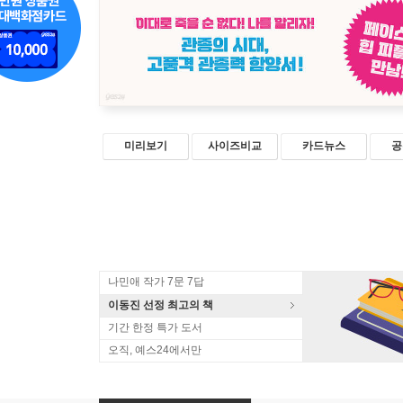
미리보기
사이즈비교
카드뉴스
공
나민애 작가 7문 7답
이동진 선정 최고의 책
기간 한정 특가 도서
오직, 예스24에서만