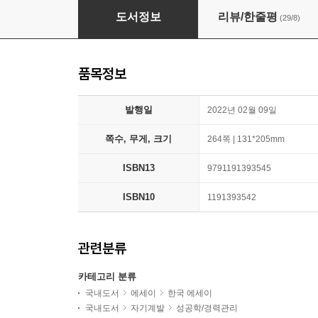
힙 피플, 나라는 세계
도서정보
리뷰/한줄평
(29/8)
품목정보
발행일
2022년 02월 09일
쪽수, 무게, 크기
264쪽 | 131*205mm
ISBN13
9791191393545
ISBN10
1191393542
관련분류
카테고리 분류
국내도서
에세이
한국 에세이
국내도서
자기계발
성공학/경력관리