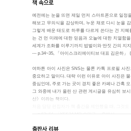
책 속으로
예전에는 눈을 뜨면 제일 먼저 스마트폰으로 일정을
해보고 무의식을 감상하며, 누운 채로 다시 눈을 
그렇게 배운 태도로 하루를 다르게 쓴다는 건 지혜
는 건 먼 미래에 대한 믿음과 오늘에 대한 치열함을 
세계가 조화를 이루기까지 밥벌이와 딴짓 간의 지지
--- p.34~35, 「아이스크리에이티브 대표 김은하」
여하튼 아이 사진은 SNS는 물론 카톡 프로필 사진
중요하고 말이다. 대략 이런 이유로 아이 사진은 물
중심인데, 주로 가는 곳이 경치 좋은 카페나 간혹 오
그 와중에 내가 올린 산 관련 게시글을 유심히 보시
산》이라는 책이다.
처음 담당 편집자가 책 출간을 제안했을 때, 그것도 
--- p.63~64, 「YES24 MD 손민규」 중에서
출판사 리뷰
내게는 혼자인 시간이 보통 사람보다는 몇 배 더 필