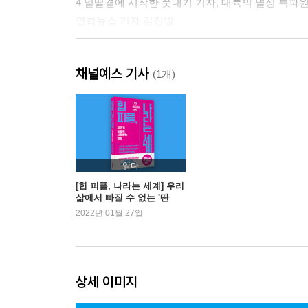
4 얼떨결에 시작한 풋내기 기자, 대륙의 열성 특파
연합뉴스 기자 김진방
5 고전이 지루하다고요? 오래된 것을 힙하게 소개하
채널예스 기사
녹색광선(출판사) 대표 박소정
(1개)
6 나만의 작은 취향도 브랜드가 될 수 있다
더워터멜론(브랜딩 회사) 대표 우승우
7 나는 사랑과 아름다움을 다루는 사람입니다
읽다
갤러리A 대표 오아영
[힙 피플, 나라는 세계] 우리
삶에서 빠질 수 없는 '딴
짓'에 대하여
2022년 01월 27일
8 말없이 소통하는 정신과 의사로 사는 법
다사랑중앙병원 정신과 의사 최강
9 퇴사 후 인플루언서가 되기로 결심했다
상세 이미지
트렌드넷(SNS 마케팅 회사) 대표 백인혜