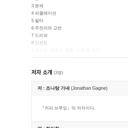
3 분쇄
4 퍼콜레이션
5 필터
6 주전자와 교반
7 드리퍼
8 신선도
9 로스팅, 떼루아, 품종, 수확 후 처리
10 기술과 실제 적용
11 기구와 자료
저자 소개
(3명)
부록1 수학적 변수
부록2 계산
저 :
조나탕 가녜
(Jonathan Gagne)
참고문헌
『커피 브루잉』의 저자이다.
역자후기