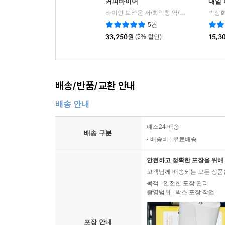
커피바이어
내일
라이언 브라운 저/최익창 역/서필훈 감수
박상화
커피
|
5건
33,250
원
(5% 할인)
15,3
배송/반품/교환 안내
배송 안내
예스24 배송
배송 구분
배송비 : 무료배송
안전하고 정확한 포장을 위해 
고객님께 배송되는 모든 상품을
목적 : 안전한 포장 관리
촬영범위 : 박스 포장 작업
포장 안내