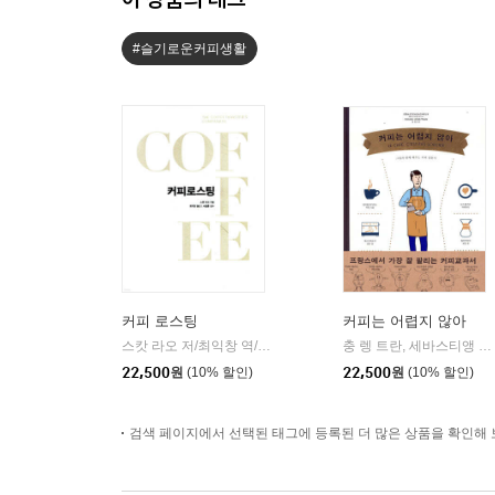
#슬기로운커피생활
커피 로스팅
커피는 어렵지 않아
스캇 라오 저/최익창 역/서필훈 감수
커피리브레COFFEE LIBR
충 렝 트란, 세바스티앵 라시뇌 저/정한진 역
|
22,500
원
(10% 할인)
22,500
원
(10% 할인)
검색 페이지에서 선택된 태그에 등록된 더 많은 상품을 확인해 