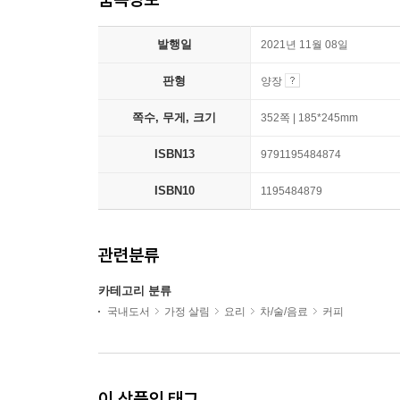
발행일
2021년 11월 08일
판형
양장
쪽수, 무게, 크기
352쪽 | 185*245mm
ISBN13
9791195484874
ISBN10
1195484879
관련분류
카테고리 분류
국내도서
가정 살림
요리
차/술/음료
커피
이 상품의 태그