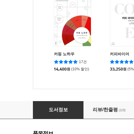
커핑 노하우
커피바이어
17건
14,400
원
(10% 할인)
33,250
원
(5
커피 브루잉
도서정보
리뷰/한줄평
(1/3)
품목정보