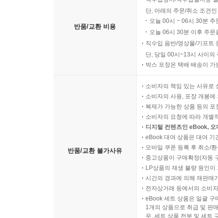
단, 아래의 주문/취소 조건인
오늘 00시 ~ 06시 30분 
반품/교환 비용
오늘 06시 30분 이후 주문
직수입 음반/영상물/기프트 
단, 당일 00시~13시 사이
박스 포장은 택배 배송이 가
소비자의 책임 있는 사유로 
소비자의 사용, 포장 개봉에 
복제가 가능한 상품 등의 포장을 
소비자의 요청에 따라 개별
디지털 컨텐츠인 eBook, 
eBook 대여 상품은 대여 기
모바일 쿠폰 등록 후 취소/환
반품/교환 불가사유
중고상품이 구매확정(자동 
LP상품의 재생 불량 원인이 기
시간의 경과에 의해 재판매가
전자상거래 등에서의 소비자
eBook 세트 상품은 일괄 
1개의 상품으로 취급 및 판매
우, 세트 상품 전부 및 세트