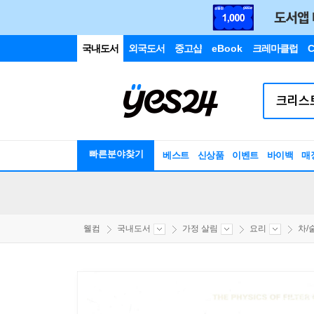
국내도서
외국도서
중고샵
eBook
크레마클럽
C
빠른분야찾기
베스트
신상품
이벤트
바이백
매
웰컴
국내도서
가정 살림
요리
차/