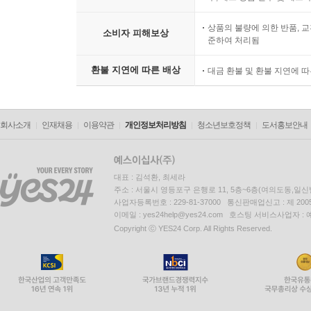
상품의 불량에 의한 반품, 교
소비자 피해보상
준하여 처리됨
환불 지연에 따른 배상
대금 환불 및 환불 지연에 
회사소개
인재채용
이용약관
개인정보처리방침
청소년보호정책
도서홍보안내
대표 : 김석환, 최세라
주소 : 서울시 영등포구 은행로 11, 5층~6층(여의도동,일신
사업자등록번호 : 229-81-37000 통신판매업신고 : 제 200
이메일 : yes24help@yes24.com 호스팅 서비스사업자 :
Copyright ⓒ YES24 Corp. All Rights Reserved.