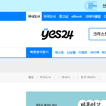
국내도서
외국도서
중고샵
eBook
크레마클럽
C
빠른분야찾기
베스트
신상품
이벤트
바이백
매
웰컴
국내도서
에세이
한국 에세이