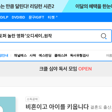
D/LP
DVD/BD
문구
/GIFT
티켓
장안내
채널예스
사락
예스펀딩
클래스24
독서유형검사
여
RBTI Lab
독서유형검사
크클 심야 독서 모임
OPEN
소득공제
비혼이고 아이를 키웁니다
결혼도 출산