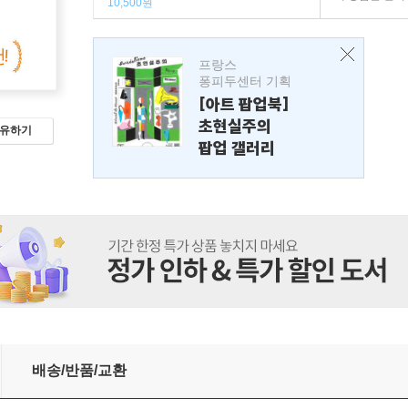
10,500원
프랑스
퐁피두센터 기획
[아트 팝업북]
초현실주의
유하기
팝업 갤러리
배송/반품/교환