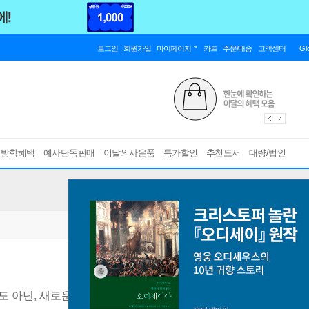
로그인
회원가입
마이페이지
카트
주문/배송
고객센터
Gl
름방학혜택
예사단독판매
이달의사은품
특가할인
추천도서
대량/법인
도 아닌, 새로운 가족의 탄생