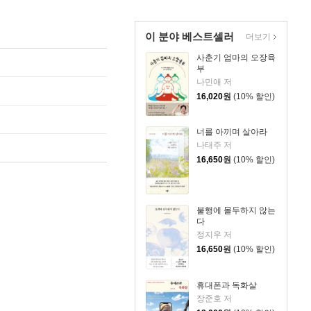
이 분야 베스트셀러
더보기
사춘기 엄마의 오장육
부
나민애 저
16,020
원
(10% 할인)
너를 아끼며 살아라
나태주 저
16,650
원
(10% 할인)
불행에 몰두하지 않는
다
정지우 저
16,650
원
(10% 할인)
휴대폰과 독화살
장준호 저