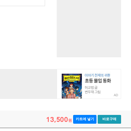
AD
13,500
카트에 넣기
바로구매
원