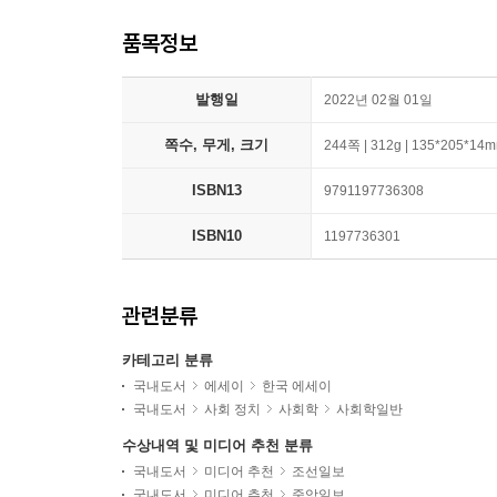
품목정보
발행일
2022년 02월 01일
쪽수, 무게, 크기
244쪽 | 312g | 135*205*14
ISBN13
9791197736308
ISBN10
1197736301
관련분류
카테고리 분류
국내도서
에세이
한국 에세이
국내도서
사회 정치
사회학
사회학일반
수상내역 및 미디어 추천 분류
국내도서
미디어 추천
조선일보
국내도서
미디어 추천
중앙일보