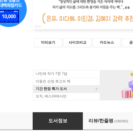
미리보기
사이즈비교
카드뉴스
공
나민애 작가 7문 7답
이동진 선정 최고의 책
기간 한정 특가 도서
오직, 예스24에서만
비혼이고 아이를 키웁니다
도서정보
리뷰/한줄평
(230/352)