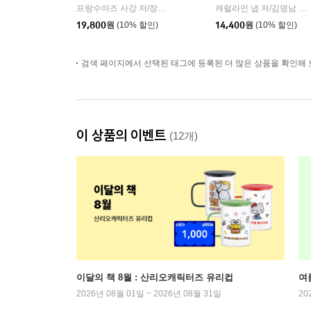
프랑수아즈 사강 저/장소미 역
녹색광선
캐럴라인 냅 저/김명남 역
|
|
19,800
원
(10% 할인)
14,400
원
(10% 할인)
검색 페이지에서 선택된 태그에 등록된 더 많은 상품을 확인해 
이 상품의 이벤트
(12개)
이달의 책 8월 : 산리오캐릭터즈 유리컵
여
2026년 08월 01일 ~ 2026년 08월 31일
20