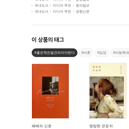
국내도서
미디어 추천
동아일보
국내도서
미디어 추천
경향신문
이 상품의 태그
#좋은책은발견되어야한다
#비혼
#입양
#아동학대
패배의 신호
명랑한 은둔자