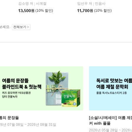
바다출판사
김소영 저
사계절
임선우 저
민음사
|
|
13,500
원
(10% 할인)
11,700
원
(10% 할인)
보세요.
전체보기
름의 문장들
[소설/시/에세이] 여름 제
커 with 풀풀
26년 07월 08일 ~ 2026년 08월 31일
2026년 05월 28일 ~ 2026