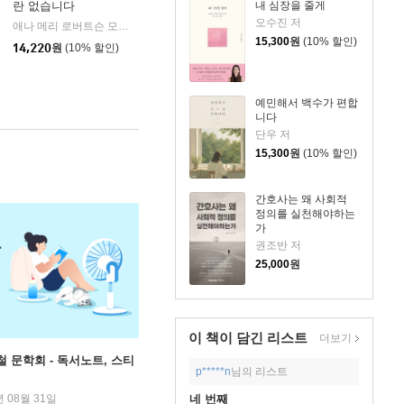
란 없습니다
내 심장을 줄게
오수진 저
애나 메리 로버트슨 모지스 저/류승경 역
수오서재
|
15,300
원
(10% 할인)
14,220
원
(10% 할인)
예민해서 백수가 편합
니다
단우 저
15,300
원
(10% 할인)
간호사는 왜 사회적
정의를 실천해야하는
가
권조반 저
25,000
원
이 책이 담긴
리스트
더보기
철 문학회 - 독서노트, 스티
p*****n
님의 리스트
년 08월 31일
네 번째