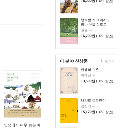
18,000
원
(10% 할인)
행복할 거야 이래도
되나 싶을 정도로
일홍 저
16,200
원
(10% 할인)
이 분야 신상품
더보기
인생의 교훈
이해관 저
13,500
원
(10% 할인)
태양도 움직인다
김신기 저
15,120
원
(10% 할인)
인생에서 너무 늦은 때