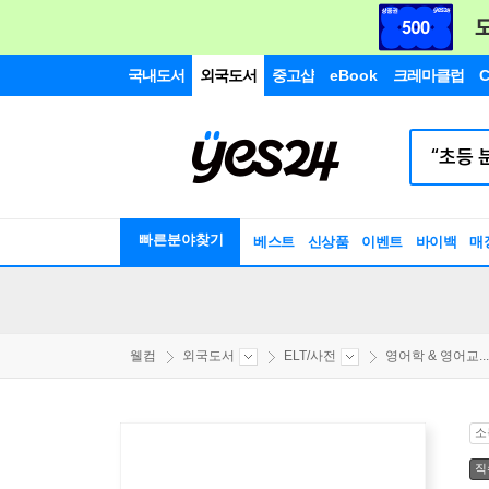
국내도서
외국도서
중고샵
eBook
크레마클럽
C
빠른분야찾기
베스트
신상품
이벤트
바이백
매
웰컴
외국도서
ELT/사전
영어학 & 영어교...
소
직