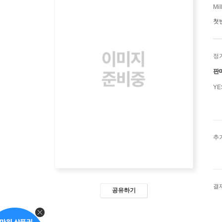
Mil
첫
정
판
Y
추
결
공유하기