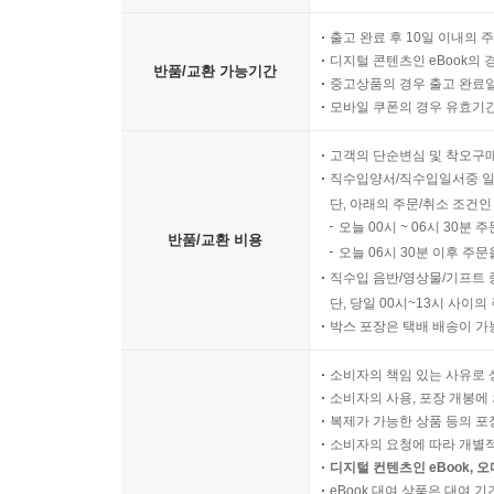
출고 완료 후 10일 이내의 
디지털 콘텐츠인 eBook의 
반품/교환 가능기간
중고상품의 경우 출고 완료일
모바일 쿠폰의 경우 유효기간(
고객의 단순변심 및 착오구
직수입양서/직수입일서중 일
단, 아래의 주문/취소 조건인
오늘 00시 ~ 06시 30분 
반품/교환 비용
오늘 06시 30분 이후 주문
직수입 음반/영상물/기프트 
단, 당일 00시~13시 사이
박스 포장은 택배 배송이 가
소비자의 책임 있는 사유로 
소비자의 사용, 포장 개봉에 
복제가 가능한 상품 등의 포장을 
소비자의 요청에 따라 개별
디지털 컨텐츠인 eBook, 
eBook 대여 상품은 대여 기