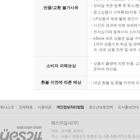
모바일 쿠폰 등록 후 취소/환
반품/교환 불가사유
중고상품이 구매확정(자동 
LP상품의 재생 불량 원인이 기
시간의 경과에 의해 재판매가
전자상거래 등에서의 소비자
eBook 세트 상품은 일괄 
1개의 상품으로 취급 및 판매
우, 세트 상품 전부 및 세트
상품의 불량에 의한 반품, 교
소비자 피해보상
준하여 처리됨
환불 지연에 따른 배상
대금 환불 및 환불 지연에 
회사소개
인재채용
이용약관
개인정보처리방침
청소년보호정책
도서홍보안내
대표 : 김석환, 최세라
주소 : 서울시 영등포구 은행로 11, 5층~6층(여의도동,일신