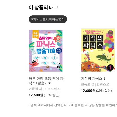
이 상품의 태그
#파닉스로시작하는영어
하루 한장 초등 영어 파
기적의 파닉스 1
닉스+발음기호
한동오 글
길벗스쿨
|
이문필 저
키즈프렌즈
|
12,600
원
(10% 할인)
12,600
원
(10% 할인)
검색 페이지에서 선택된 태그에 등록된 더 많은 상품을 확인해 