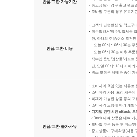
반품/교환 가능기간
중고상품의 경우 출고 완료일
모바일 쿠폰의 경우 유효기간(
고객의 단순변심 및 착오구
직수입양서/직수입일서중 일
단, 아래의 주문/취소 조건인
오늘 00시 ~ 06시 30분 
반품/교환 비용
오늘 06시 30분 이후 주문
직수입 음반/영상물/기프트 
단, 당일 00시~13시 사이
박스 포장은 택배 배송이 가
소비자의 책임 있는 사유로 
소비자의 사용, 포장 개봉에 
복제가 가능한 상품 등의 포장을 
소비자의 요청에 따라 개별
디지털 컨텐츠인 eBook, 
eBook 대여 상품은 대여 기
모바일 쿠폰 등록 후 취소/환
반품/교환 불가사유
중고상품이 구매확정(자동 