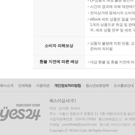
LP상품의 재생 불량 원인이 기
시간의 경과에 의해 재판매가
전자상거래 등에서의 소비자
eBook 세트 상품은 일괄 
1개의 상품으로 취급 및 판매
우, 세트 상품 전부 및 세트
상품의 불량에 의한 반품, 교
소비자 피해보상
준하여 처리됨
환불 지연에 따른 배상
대금 환불 및 환불 지연에 
회사소개
인재채용
이용약관
개인정보처리방침
청소년보호정책
도서홍보안내
대표 : 김석환, 최세라
주소 : 서울시 영등포구 은행로 11, 5층~6층(여의도동,일신
사업자등록번호 : 229-81-37000 통신판매업신고 : 제 200
이메일 : yes24help@yes24.com 호스팅 서비스사업자 :
Copyright ⓒ YES24 Corp. All Rights Reserved.