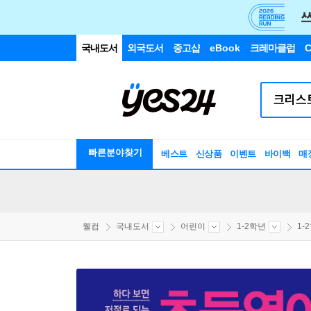
국내도서
외국도서
중고샵
eBook
크레마클럽
C
빠른분야찾기
베스트
신상품
이벤트
바이백
매
웰컴
국내도서
어린이
1-2학년
1-