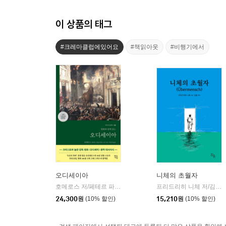
이 상품의 태그
#크레마클럽에있어요
#책읽아웃
#비행기에서
오디세이아
니체의 초월자
호메로스 저/페테르 파울 루벤스 그림/박문재 역
현대지성
프리드리히 니체 저/김철 편역
|
24,300
원
(10% 할인)
15,210
원
(10% 할인)