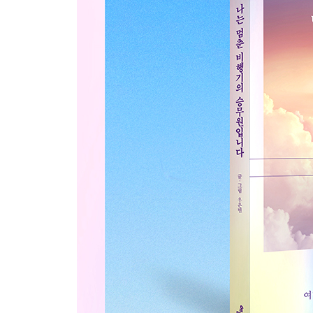
4th Destination
비행하는 일에 여행하는 설렘을 더하여
선물을 고르는 승객의 표정은 모두 똑같다
지금 당신이 떠올리는 그 사람에게
애쓰고 깨지던 시간이 버티는 힘이 되어준다면
운명을 비껴간 그 사람
내게 다시 비행하고 싶냐고 묻는다면
사직서를 품지 않았지만 퇴사를 했다
-
같은 마음
하늘 위에서, 하늘 위라서
-
Behind the Scene
비행기에서 일어나는 일이 궁금하다
에필로그