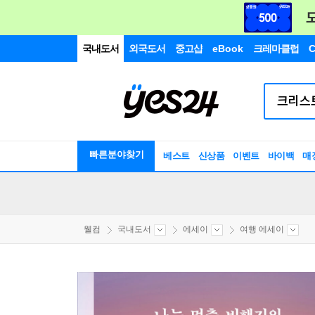
국내도서
외국도서
중고샵
eBook
크레마클럽
C
빠른분야찾기
베스트
신상품
이벤트
바이백
매
웰컴
국내도서
에세이
여행 에세이