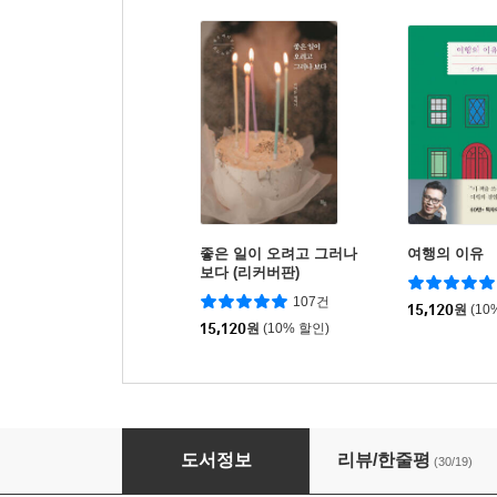
좋은 일이 오려고 그러나
여행의 이유
보다 (리커버판)
107건
15,120
원
(10
15,120
원
(10% 할인)
나는 멈춘 비행기의 승무원입니다
도서정보
리뷰/한줄평
(30/19)