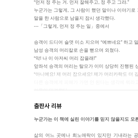
“먼저 정 주는 겨. 먼저 잘해주고, 정 주고 그랴.”
누군가는 그렇게, 그 사람이 했던 말이나 이야기로 
말을 한 사람으로 남을지 잠시 생각했다.
---「그렇게, 먼저 정 주는 일」중에서
승객이 드디어 슬몃 미소 지으며 “예쁘네요” 하고 
남성 승객의 머리칼로 손을 뻗으며 외쳤다.
“악! 나 이 아저씨 머리 잡을래!”
앞좌석 승객의 머리는 탈모가 이미 상당히 진행된 상
“아니에요! 제 머리 잡으세요! 제가 머리카락도 더 길
다른 승객에게 피해가 가면 안 된다는 생각에 뭐라고
러움이 밀려왔다.
---「우리는 서로를 응원한다」중에서
출판사 리뷰
국내 한 신생 항공사는 2020년 젠더리스 유니폼을 
누군가는 이 책에 실린 이야기를 믿지 않을지도 모
사는 승무원이 화장해야 한다는 조항을 삭제했다. 
지원자를 같은 기준으로 두고 면접을 진행한다. 유
삶의 어느 곳에나 희노애락이 있지만 기내라는 공