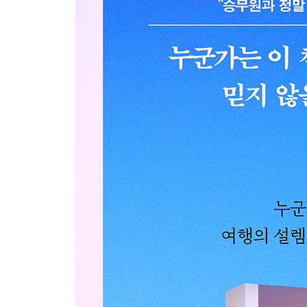
비행기로 출근하는 마음
난기류가 휩쓸고 간 후
시선에 마음을 담을게요
진상 승무원이 나타났다
손님, 저도 처녀 귀신은 되기 싫습니다만
우리가 더 유연하게 존재할 수 있는 상대
컴플레인과 승무원의 상관관계
-
서로에게 위협이 아닌 위로로 남을 수 있다면
가위바위보 할래요?
명절 비행
공부 못하면 하는 직업
하루에 네 번 비행기를 타면
출근하니 컴플레인이 기다리고 있었다
잘못은 날씨가 했지만
타인을 생각하는 시간