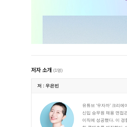
저자 소개
(1명)
저 :
우은빈
유튜브 ‘우자까’ 크리에
신입 승무원 채용 면접관
이직에 성공했다. 이 경