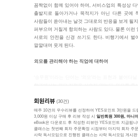
나의 생각과 의지가 아니라 몸뚱이로 평가받고 있다
꼼짝없이 함께 있어야 하며, 서비스업의 특성상 다
---「벗어날 수 없는 ‘승무원상’의 늪」중에서
출발지로 돌아가거나 목적지가 아닌 다른 곳에 
사람들이 쏟아내는 날것 그대로의 반응을 보게 될지도
서비스 최전선에서 일하는 우리에겐 웬만한 소리에도
퍼부으며 거칠게 항의하는 사람도 있다. 물론 이런 
에 집중하기보다 외면하고 덮어버리는 기술을 나름 터
서로의 안전을 신경 쓰기도 한다. 비행기에서 벌
에 완전히 괜찮을 사람은 없다. 고객이 길길이 날
깔깔대며 웃게 된다.
때마다 마음이 싸늘하게 식는다. 가슴살을 저미는 
저 사람은 모른다. 우리가 얼마나 두렵고 쓸쓸한지.
외모를 관리해야 하는 직업에 대하여
되어 있는지. 모르니까 저럴 수 있다. 모르니까. 알
‘승무원’이라는 단어는 ‘외모’라는 표현과 붙어다
---「서로에게 위협이 아닌 위로로 남을 수 있다면」중에서
학과에서는 외모 지적을 서슴지 않는다. 외모를 
보이도록 디자인되었고, 구두를 신고 장거리 비행을 
회원리뷰
발라야 하고, 머리도 정해진 방법으로 스타일링해야 
(30건)
매주 10건의 우수리뷰를 선정하여 YES포인트 3만원을 드
3,000원 이상 구매 후 리뷰 작성 시
일반회원 300원, 마니아
저자는 승무원으로 일하는 자신뿐 아니라 승무원이
eBook은 다운로드 후 작성한 리뷰만 YES포인트 지급됩니
한다고 강조하며, 외모 관리보다 더 중요한 일이 
클래스는 첫번째 회차 주문확정 시점부터 마지막 회차 주문
사락 독서모임으로 진행된 클래스는 사락 독서모임 게시판