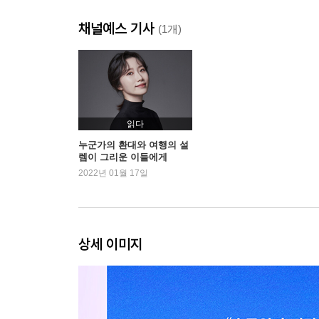
내가 떠난 자리를 마주하는 누군가
채널예스 기사
(1개)
2nd Destination
외모를 관리해야 하는 업무에 대하여
날라리 승무원으로 거듭나려다가
벗어날 수 없는 ‘승무원상’의 늪
읽다
유니폼이 허락하지 않으면 입을 수 없다
누군가의 환대와 여행의 설
렘이 그리운 이들에게
손거울보다는 승객의 안색을 볼 수 있다면
2022년 01월 17일
-
역대급 방송 실수
다 들립니다
자주 만나는 퍼스트 & 비즈니스 클래스 풍경
상세 이미지
매우 자주 일어나는 분실
시술받는 시간
3rd Destination