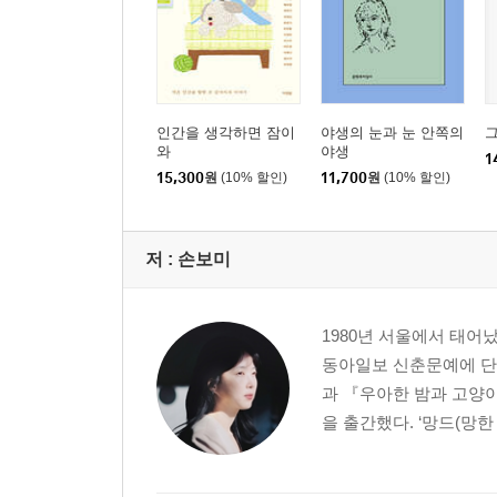
인간을 생각하면 잠이
야생의 눈과 눈 안쪽의
그
와
야생
1
15,300
원
(10% 할인)
11,700
원
(10% 할인)
저 :
손보미
1980년 서울에서 태어났
동아일보 신춘문예에 단
과 『우아한 밤과 고양
을 출간했다. ‘망드(망한 