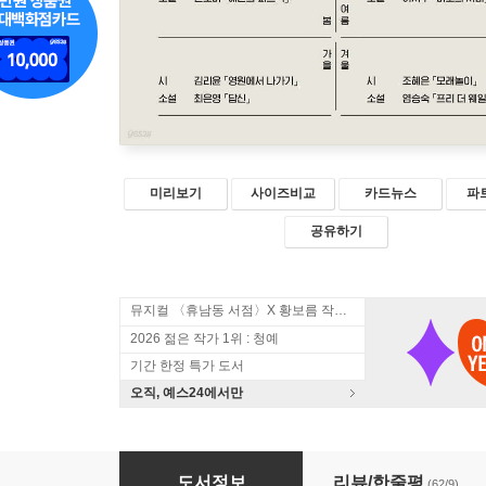
미리보기
사이즈비교
카드뉴스
파
공유하기
뮤지컬 〈휴남동 서점〉X 황보름 작가 북토크
2026 젊은 작가 1위 : 청예
기간 한정 특가 도서
오직, 예스24에서만
시소 첫번째
도서정보
리뷰/한줄평
(62/9)