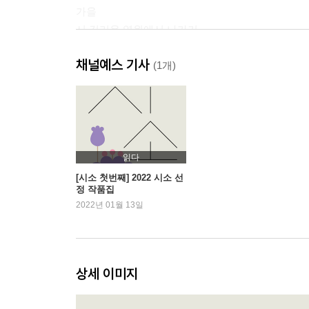
가을
시 김리윤 영원에서 나가기
인터뷰 김리윤 × 노태훈 자라나는 풍경과 미래라는
채널예스 기사
소설 최은영 답신
(1개)
인터뷰 최은영 × 김나영 실패와 계속, 사랑하는 너
겨울
시 조혜은 모래놀이
인터뷰 조혜은 × 안서현 실패하는 말과 진심의 사랑
읽다
소설 염승숙 프리 더 웨일
[시소 첫번째] 2022 시소 선
정 작품집
인터뷰 염승숙 × 조대한 실존의 ‘자리’
2022년 01월 13일
상세 이미지