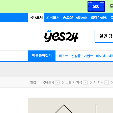
국내도서
외국도서
중고샵
eBook
크레마클럽
C
빠른분야찾기
베스트
신상품
이벤트
바이백
매
웰컴
국내도서
소설/시/희곡
시/희곡