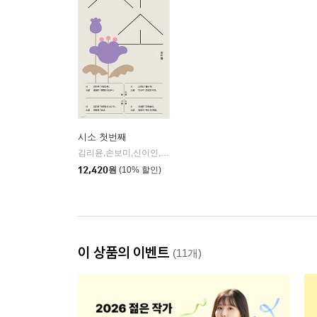
시소 첫번째
김리윤,손보미,신이인,안미옥,염승숙,이서수,조혜은,최은영 공저
12,420
원
(10% 할인)
이 상품의 이벤트
(11개)