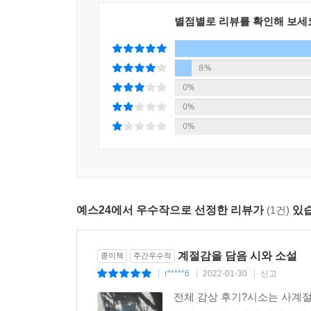
별점별로 리뷰를 확인해 보세
‘가을의 시’로 선정된 김리윤 시인의 「영원에서 나
을 생각하는 시다. “‘물질이 형태를 결정하는’ 자
가 뛰어난 작품이다. “세계의 프레임을 영원히 벗
8%
‘가을의 소설’로 선정된 최은영 작가의 「답신」은 1
0%
회, ‘나’에게 발생한 삶의 변화와 무관하게 조금도 
0%
이였을 때의 ‘나’ 자신에게 보내는, 이해의 대답이
0%
확인하는 일”을 다시금 확인할 수 있다.
‘겨울의 시’로 선정된 조혜은 시인의 「모래놀이
여 축조한다. 모래놀이의 이미지를 통해 삶에서 느끼
예스24에서 우수작으로 선정한 리뷰가
(1건)
있습
말” “모든 관계에서 실패하는 사람의 말” “그럼에
‘겨울의 소설’로 선정된 염승숙 작가의 「프리 더 
는 것에 대한 고단함과 복잡한 마음들, 직장인으로서
계절감을 담음 시와 소설
종이책
주간우수작
실이 육아나 가정에 머물러 있는 것이 아니라 예술
r*****6
2022-01-30
신고
|
|
|
전체 감상 후기?시소는 사계절
**‘시소’는 좋은 작품을 널리 알리고 함께 읽고 나