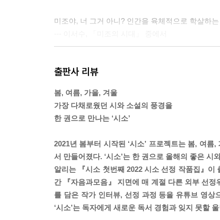
미조야, 너 그거 아니? 인간을 육체적으로 학살하는
--- 이서수, 「미조의 시대」 중에서
열매들이 나무에 매달린 채로 썩어갈 때
출판사 리뷰
우리는 꽃의 모양을 본다
--- 김리윤, 「영원에서 나가기」 중에서
봄, 여름, 가을, 겨울
가장 다채로웠던 시와 소설의 풍경을
나는 너를 보며 나를, 언니를 바라봤었지. 그리고 
한 권으로 만나는 ‘시소’
서는 그토록 사랑했던 언니의 아이였기 때문에.
--- 최은영, 「답신」 중에서
2021년 봄부터 시작된 ‘시소’ 프로젝트는 봄, 여
서 만들어졌다. ‘시소’는 한 권으로 올해의 좋은 시
뒤틀린 몸으로도
알리는 『시소 첫번째 2022 시소 선정 작품집』이 출
사랑은 아름다운 걸까
간 『자음과모음』 지면에 매 계절 다른 외부 선정
슬픔이 들었다 놓은 것처럼 깨어져 있었고
를 담은 작가 인터뷰, 선정 과정 등을 유튜브 영상
--- 조혜은, 「모래놀이」 중에서
‘시소’는 독자에게 새로운 독서 경험과 잊지 못할 