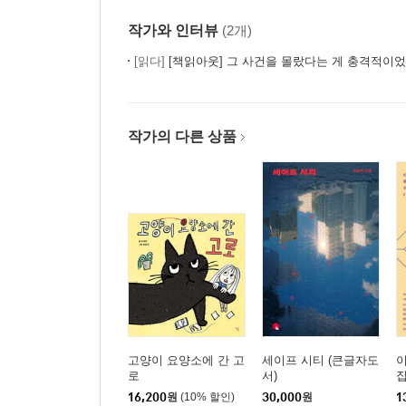
작가와 인터뷰
(2개)
[읽다]
[책읽아웃] 그 사건을 몰랐다는 게 충격적이었어요 
작가의 다른 상품
고양이 요양소에 간 고
세이프 시티 (큰글자도
로
서)
집
16,200
원
(10% 할인)
30,000
원
1