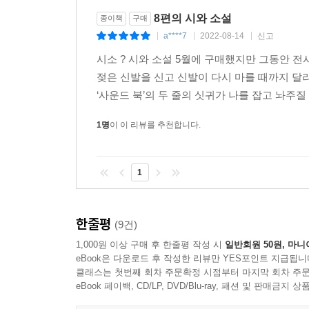
8편의 시와 소설
종이책
구매
a****7
2022-08-14
신고
|
|
|
시소 ? 시와 소설 5월에 구매했지만 그동안 전
젖은 신발을 신고 신발이 다시 마를 때까지 달
‘사운드 북’의 두 줄의 싯귀가 나를 잡고 놔주질 않았
1명
이 이 리뷰를 추천합니다.
1
한줄평
(9건)
1,000원 이상 구매 후 한줄평 작성 시
일반회원 50원, 마니
eBook은 다운로드 후 작성한 리뷰만 YES포인트 지급됩니
클래스는 첫번째 회차 주문확정 시점부터 마지막 회차 주문
eBook 페이백, CD/LP, DVD/Blu-ray, 패션 및 판매금