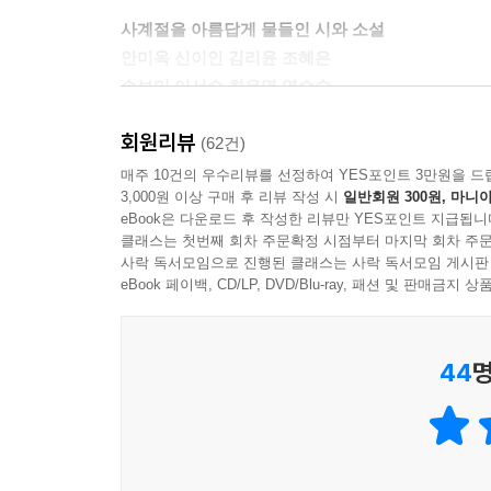
나는 그 말을 믿지 않았다. 어쩌면 마음 깊이 격렬히
사계절을 아름답게 물들인 시와 소설
한 희망을. 그건 내가 갖지 못한 세포 같은 거였다.
안미옥 신이인 김리윤 조혜은
손보미 이서수 최은영 염승숙
--- 염승숙, 「프리 더 웨일」 중에서
회원리뷰
‘봄의 시’로 선정된 안미옥 시인의 「사운드북」은
(62건)
보다는 들려준다. 이 시는 사랑이 무엇인지 말한다
매주 10건의 우수리뷰를 선정하여 YES포인트 3만원을 드
3,000원 이상 구매 후 리뷰 작성 시
일반회원 300원, 마니아
만들어내고 있는 것 같다”는 평을 받으며 선정되었다.
eBook은 다운로드 후 작성한 리뷰만 YES포인트 지급됩니
‘봄의 소설’로 선정된 손보미 작가의 「봄의 피크닉
클래스는 첫번째 회차 주문확정 시점부터 마지막 회차 주문
가 돌아오는 일련의 과정을 그리고 있다. “은밀하고
사락 독서모임으로 진행된 클래스는 사락 독서모임 게시판
을 가진 “불미스러운 성장담”으로 “위태로운 감정
eBook 페이백, CD/LP, DVD/Blu-ray, 패션 및 판매금
‘여름의 시’로 선정된 신이인 시인의 「불시착」에는
44
명
차를 두고 찾아온 꿈”에 대한 이야기가 담겨 있다.
나와 내가 느끼는 나 사이의 어긋남, 슬픈 감정이 눌
‘여름의 소설’로 선정된 이서수 작가의 「미조의
질문을 던진다. “새로운 시간에 대한 상상력을 K-
의 관계가 한국소설에서 중요하게 다뤄지고 있는 이