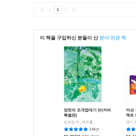
1
이 책을 구입하신 분들이 산
분야 연관 책
양면의 조개껍데기 (리커버
마션 
특별판)
젝트
김초엽 저
래빗홀
|
148건