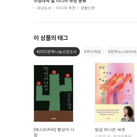
수상내역 및 미디어 추천 분류
국내도서
미디어 추천
경향신문
이 상품의 태그
#2022문학나눔선정도서
#추리책방
#문학뉴스레터에
[예스리커버] 행성어 서
방금 떠나온 세계
점
김초엽 저
한겨레출판
|