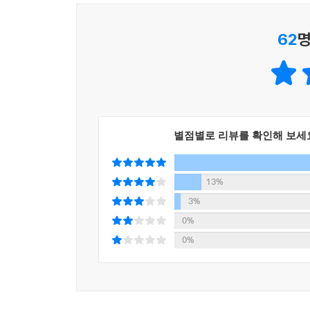
누군가와 단단한 신뢰를 맺고 그 힘을 동력 삼는
기꺼이 사지로 달려가며(「살아 있는 조상님들의 
62
명
쫓아 웜홀을 통과한다(「저 먼 미래의 유크로니
자유로워진다. 이처럼 이경희의 인물들은 현실의 
다정한 결말로 나아간다. “우주는 서로를 끌어당
말이다.
별점별로 리뷰를 확인해 보세
13%
3%
0%
0%