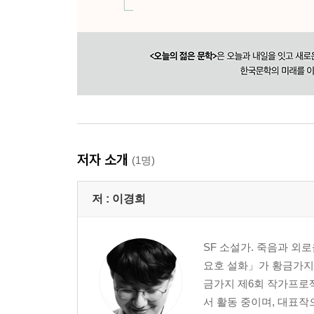
저자 소개
(1명)
저 :
이경희
SF 소설가. 죽음과 외
요호 설화」가 황금가지
금가지 제6회 작가프로젝
서 활동 중이며, 대표작