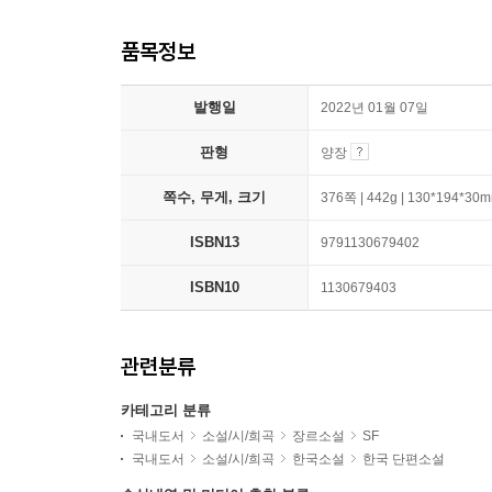
품목정보
발행일
2022년 01월 07일
판형
양장
쪽수, 무게, 크기
376쪽 | 442g | 130*194*30
ISBN13
9791130679402
ISBN10
1130679403
관련분류
카테고리 분류
국내도서
소설/시/희곡
장르소설
SF
국내도서
소설/시/희곡
한국소설
한국 단편소설