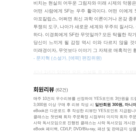
비치는 현실의 어두운 그림자와 미래 시제의 악몽은
‘SF’라 불릴 세상의 모든 이야기를 위해
어떤 사람에게 SF는 우주 활극이다. 어떤 이에게 
아포칼립스, 어쩌면 최신 과학 이론이거나 온갖 종류
미래로 향하는 웜홀이 열리고, 건실한 회사의 사
투쟁의 도구, 나아가 새로운 세계와 우주의 질서다. 
현실적이다. 우주 정거장 민영화를 반대하는 성간
하다. 이경희에게 SF란 무엇일까? 모든 탁월한 작
저지 투쟁과 파리바게트 제빵기사들의 투쟁이 떠
당신이 느끼게 될 감정 역시 이와 다르지 않을 
아직 끝나지 않은 코로나 바이러스의 공포와 겹친
미래경이자, 무엇보다 이야기 그 자체로 매혹적인 
죽상을 하고 맞이하는 매서운 말들과 꼭 닮지 않았
- 문지혁 (소설가, [에픽] 편집위원)
혐오 문제를 다룬다. 현실과 지독하게 닮은 이 
매듭지어지는 현실을 떠올리려는 찰나, 이경희의 
지난 1년간 읽었던 모든 소설들 중 가장 장르 자체
마주하는 것은, ‘희망’이라는 이름의 또 다른 선택지
수 있겠다. 장르에 대한 덕심으로 가득 찬 글은 
문법을 따르면서 가장 현대적인 서사가 있을 수 있을
회원리뷰
(62건)
“인간은 함께 와서 함께 떠나요.
- 심너울 (소설가)
매주 10건의 우수리뷰를 선정하여 YES포인트 3만원을 드
중간에 잠시 혼자가 될 뿐.”
3,000원 이상 구매 후 리뷰 작성 시
일반회원 300원, 마니아
각자의 우주를 구하는 가장 간단한 방법
eBook은 다운로드 후 작성한 리뷰만 YES포인트 지급됩니
클래스는 첫번째 회차 주문확정 시점부터 마지막 회차 주문
사락 독서모임으로 진행된 클래스는 사락 독서모임 게시판
이경희의 소설 속 인물들이 가진 가장 큰 특징은 어
eBook 페이백, CD/LP, DVD/Blu-ray, 패션 및 판매금
몸이 부서지고, 우주가 소멸하는 상황에서도 다음 행