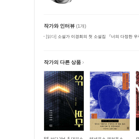
작가와 인터뷰
(1개)
[읽다]
소설가 이경희의 첫 소설집 『너의 다정한 
작가의 다른 상품
SF 보다 Vol. 5 대피소
테세우스 패러독스
모