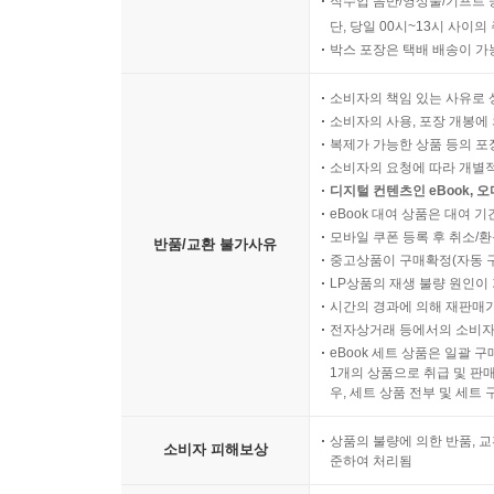
직수입 음반/영상물/기프트 
단, 당일 00시~13시 사이
박스 포장은 택배 배송이 가
소비자의 책임 있는 사유로 
소비자의 사용, 포장 개봉에 
복제가 가능한 상품 등의 포장을 
소비자의 요청에 따라 개별
디지털 컨텐츠인 eBook, 
eBook 대여 상품은 대여 기
모바일 쿠폰 등록 후 취소/환
반품/교환 불가사유
중고상품이 구매확정(자동 
LP상품의 재생 불량 원인이 기
시간의 경과에 의해 재판매가
전자상거래 등에서의 소비자
eBook 세트 상품은 일괄 
1개의 상품으로 취급 및 판매
우, 세트 상품 전부 및 세트
상품의 불량에 의한 반품, 교
소비자 피해보상
준하여 처리됨