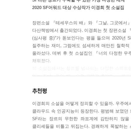
어쩔 수 없이 수진은 한나가 알려준 두 번째 기준으
2020 SF어워드 대상 수상작가 이경희 첫 소설집
‘그다음으로 의심스러운 건 비인간적인 놈들. 어떻게
이었던 거야, 빌어먹을 놈들.’
장편소설 『테세우스의 배』와 『그날, 그곳에서』
--- 「신체강탈자의 침과 입」 중에서
다산책방에서 출간되었다. 이경희는 첫 장편소설 『
(심사평 중)”가 돋보인다는 평을 들으며 2020
안타깝지만 제가 말씀드릴 수 있는 건 여기까지예요
질주하는 재미, 그럼에도 섬세하게 매만진 철학적 
은 분명하죠.
올라섰다. 데뷔 후 첫 소설집인 『너의 다정한 우
답이야 뻔하겠지만, 그래도 물을게요. 그게 절차니까
채워졌다.
그래도 계속 나아가시겠나요?
이 소설집에서는 장르를 넘나드는 다양한 스펙트
있는 조상님들의 밤」으로 가볍게 출발해, 「우
--- 「저 먼 미래의 유크로니아」 중에서
입체적 거래의 위험성에 대하여」에서는 현실의 문
추천평
가진 온갖 상징들을 풍부하게 녹여낸 전형적인 장
SF가 갈 수 있는 최대한의 시간과 공간의 개념
이경희의 소설을 어떻게 정의할 수 있을까. 우주에
선사한다.
클라우드 속 인공지능이 등장한다. 평범해 보였던
SF라는 장르의 무한한 좌표계에 감탄하지 않을
“어쩌면 미래는 지금보다 더 엉망일 수도 있어요.”
클리셰들을 비틀고 뒤집는다. 경쾌하게 폭발하는
“어쩌면 더 나아질 수도 있고요.”