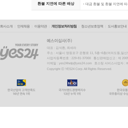
환불 지연에 따른 배상
대금 환불 및 환불 지연에 
회사소개
인재채용
이용약관
개인정보처리방침
청소년보호정책
도서홍보안내
대표 : 김석환, 최세라
주소 : 서울시 영등포구 은행로 11, 5층~6층(여의도동,일신
사업자등록번호 : 229-81-37000 통신판매업신고 : 제 200
이메일 : yes24help@yes24.com 호스팅 서비스사업자 :
Copyright ⓒ YES24 Corp. All Rights Reserved.