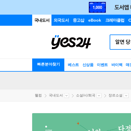
국내도서
외국도서
중고샵
eBook
크레마클럽
C
빠른분야찾기
베스트
신상품
이벤트
바이백
매
웰컴
국내도서
소설/시/희곡
장르소설