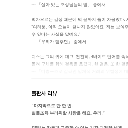
--- 「살아 있는 조상님들의 밤」 중에서
벅차오르는 감정 때문에 턱 끝까지 숨이 차올랐다. 
“여러분, 아직 오늘이 끝나지 않았어요. 저는 보여
수 있다는 사실을 말예요.”
--- 「우리가 멈추면」 중에서
디스는 그의 귀에 대고, 천천히, 4바이트 단어를 
돌려 구체를 향해 걸음을 옮겼다. 한 걸음. 또 한 
--- 「다층구조로 감싸인 입체적 거래의 위험성에 
“하고 싶은 일이 뭐지?”
출판사 리뷰
므이가 되묻자, 제이는 조금 당황했다. 하고 싶은 
비슷한 표현을 생성해 냈다.
“마지막으로 단 한 번.
“음…… 스스로가 스스로에게 내리는 명령?”
별들조차 부러워할 사랑을 해요, 우리.”
--- 「바벨의 도서관」 중에서
SF라는 장르가 구축할 수 있는 가장 다정한 세계