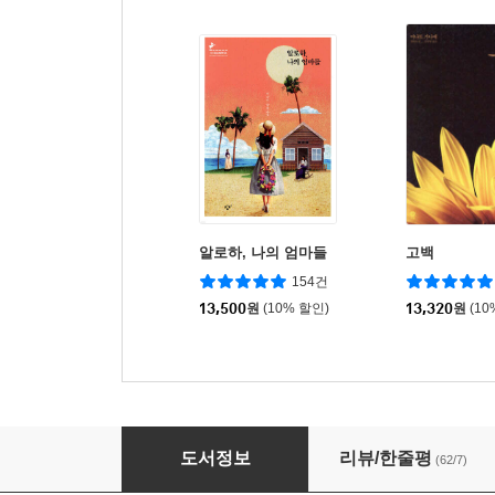
알로하, 나의 엄마들
고백
154건
13,500
원
(10% 할인)
13,320
원
(10
너의 다정한 우주로부터
도서정보
리뷰/한줄평
(62/7)