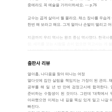
중에라도 꼭 예술을 가까이하세요. --- p.76
교수는 곱게 살아서 뭘 몰라요. 채소 장사를 우습게
한번 해 보라고 해요. 그게 얼마나 손발이 떨리고 어려운 
지금까지 우리 역사는 왕조 중심 역사였다. 한국사를 
람, 새끼를 꼬는 사람들 손이 없으면 먹고사는 게 
냐 이거지. 그래서 역사에서 주인공은 왕과 귀족, 사
출판사 리뷰
물방울이 바위 뚫듯 평생 꾸준히 멈추지 않고 도 닦
젊어서는 직업마다 다 다른 것 같지만 결국 흐르는 
열아홉, 나다움을 찾아 떠나는 여정
해 하루하루 살다 보면 세상 이치를 깨달아 막힘이 없다고
열다섯에 집안 살림을 책임지는 가장이 된 관의. 
공부를 해 일 년 반 만에 검정고시에 합격한다.
해 보고 정 안 맞으면 또 길을 찾지. 까짓것 내가 
준비하는 수험생이 된 것이다. 그런데 ‘대학에서 무
치면 다 한다. 일단 지금 내가 끌리는 대로 가고 뒤로 조금
아파했으면 이제는 내 길을 뚝심 있게 밀고 나갈 때도
빠진다.
어려서야 부모나 어른 잘못 만나 그러려니 하지만 어