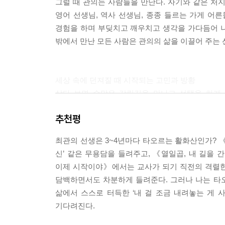
그럴 때 관의는 사람들을 만난다. 자기와 같은 처지
이 말이여. --- p.233
영어 선생님, 역사 선생님, 종종 들르는 가게 어
경험을 하며 부딪치고 깨우치고 생각을 가다듬어 
누구의 딸, 누구의 아내, 누구의 엄마, 이런 거 
밖에서 만난 모든 사람은 관의의 삶을 이끌어 주는 
마음껏 활짝 펼쳐보며 살아 봤냐는 거지.
--- p.245
세상 속에 던져질 때 시작되는 고민과 방황
살다 보면 수많은 갈림길을 만나고 선택을 하게 
시작된다. 뒤늦게 공부의 길로 들어선 관의 또한
추천평
대학에서 무역을 공부하고 싶어 한다. 처음 대학입시
이거지?”라는 냉담한 반응을 듣고 상처를 받는다. 
최관의 선생은 3~4년마다 타오르는 활화산인가? 
공부하지만, 수업 시간에 다른 짓만 하고 맨날 
신’ 같은 무용담을 들려주고, 《열일곱, 내 길을
생각이 들기도 한다.
이제 시작이야》에서는 교사가 되기 직전의 격렬한
이리저리 방황하며 꿈을 찾아 헤매던 관의는 대학입
담백하면서도 차분하게 들려준다. 그러나 나는 타오
관의는 앞으로 어떻게 살아가야 할지 고민 끝에 
삶에서 스스로 터득한 ‘내 걸 조금 내려놓는 게 
시작이야》는 청소년 관의가 나다움을 찾아가는 긴 
기다려진다.