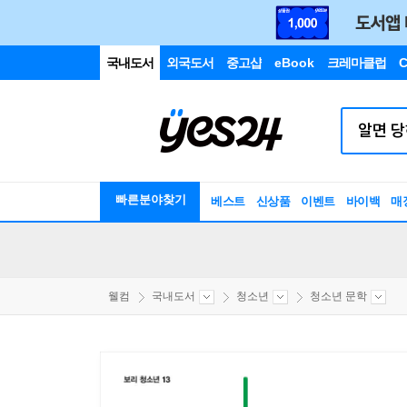
국내도서
외국도서
중고샵
eBook
크레마클럽
C
빠른분야찾기
베스트
신상품
이벤트
바이백
매
웰컴
국내도서
청소년
청소년 문학