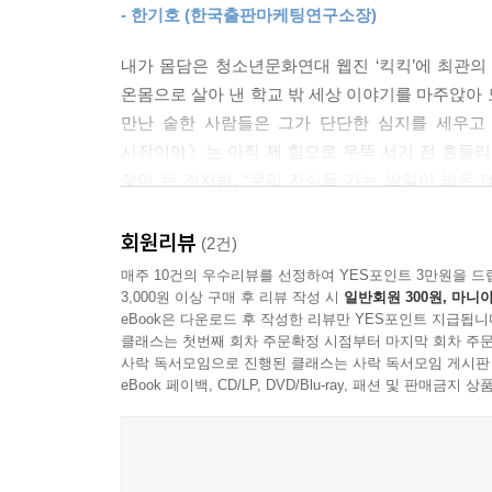
- 한기호 (한국출판마케팅연구소장)
헛걸음과 좌절을 겪으면서도 성장하는 열아홉 살 
관의가 열다섯에 학교 밖 세상으로 던져질 때, 수많
내가 몸담은 청소년문화연대 웹진 ‘킥킥’에 최관의 
트럭을 팔아 보라고 물건을 내준 가게 아저씨, 고생
온몸으로 살아 낸 학교 밖 세상 이야기를 마주앉아 
공장장님, 언제나 든든히 관의를 바라보며 뒷바라지하
만난 숱한 사람들은 그가 단단한 심지를 세우고
만나고 헤어지며, 주체할 수 없는 젊은 기운을 발산
시작이야》는 아직 제 힘으로 우뚝 서기 전 흔들리
《열아홉, 이제 시작이야》는 저자 최관의가 십 대
젖어 든 것처럼. “우리 자식들 가는 발길이 밝은 
얽매이지 말고 헛걸음도 하고 헤매며 자기 삶을 찾
살라고.”
아니라고 좌절하는 것보다 더 무서운 것은 헛걸음할
- 정진화 (청소년문화연대 킥킥 대표)
회원리뷰
(2건)
이리저리 흔들리고 방황할 십 대 청소년들에게 두
매주 10건의 우수리뷰를 선정하여 YES포인트 3만원을 드
따뜻한 격려와 무한한 응원을 전한다.
3,000원 이상 구매 후 리뷰 작성 시
일반회원 300원, 마니아
eBook은 다운로드 후 작성한 리뷰만 YES포인트 지급됩니
클래스는 첫번째 회차 주문확정 시점부터 마지막 회차 주문
사락 독서모임으로 진행된 클래스는 사락 독서모임 게시판
eBook 페이백, CD/LP, DVD/Blu-ray, 패션 및 판매금