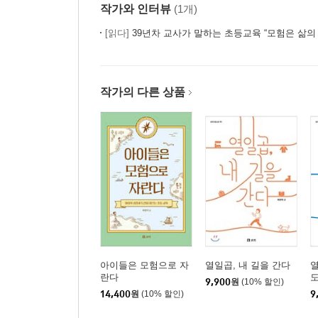
작가와 인터뷰
(1개)
[읽다]
39년차 교사가 말하는 초등교육 “모험은 삶의
작가의 다른 상품
아이들은 모험으로 자
열일곱, 내 길을 간다
열
란다
도
9,900
원
(10% 할인)
14,400
원
(10% 할인)
9