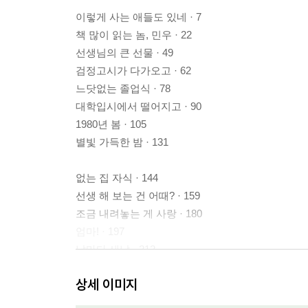
이렇게 사는 애들도 있네 · 7
책 많이 읽는 놈, 민우 · 22
선생님의 큰 선물 · 49
검정고시가 다가오고 · 62
느닷없는 졸업식 · 78
대학입시에서 떨어지고 · 90
1980년 봄 · 105
별빛 가득한 밤 · 131
없는 집 자식 · 144
선생 해 보는 건 어때? · 159
조금 내려놓는 게 사랑 · 180
엄마! · 197
날마다 새날 · 212
참으로 어려운 공부 · 236
상세 이미지
작가의 말