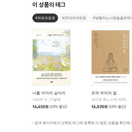
이 상품의 태그
#위로와응원
#10대에게응원
#방황하는사람들을위하
너를 아끼며 살아라
초역 부처의 말
나태주 저
더블북
코이케 류노스케 저/박재현 역
|
16,650
원
(10% 할인)
16,020
원
(10% 할인)
검색 페이지에서 선택된 태그에 등록된 더 많은 상품을 확인해 