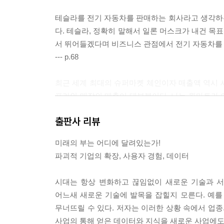
어떤 사람과 유대관계를 맺어야 할까?
테슬라를 전기 자동차를 판매하는 회사라고 생각하
나오며
다. 테슬라, 정확히 말해서 일론 머스크가 내건 목
사진 출처
서 뛰어들겠다며 비즈니스 관점에서 전기 자동차를
--- p.68
최근 세계 최대의 슈퍼마켓 체인이자 매출액 역시 세
프라인 매장의 매출이 대부분이다. 나는 월마트가 
다. 앞으로 월마트와 제휴한 것과 비슷한 움직임이 
출판사 리뷰
러인 시가 총액이 얼마나 더 늘어날지 궁금하다
--- p.88
미래의 부는 어디에 달려있는가!
파괴적 기업의 확장, 사용자 경험, 데이터
아마존은 자사의 물류 사업에서도 자율 주행 기술
동화 서비스를 가미할 것이다. 그리고 자동화를 
시대는 항상 변화하고 끊임없이 새로운 기술과 
사고 발생이 잦으므로 운전자에 대한 손해배상을 생
어느새 새로운 기술에 발목을 잡힐지 모른다. 예를
화에 머무르지 않고 그 경험을 로보택시나 그와 유
무너뜨릴 수 있다. 저자는 이러한 상황 속에서 업종
--- p.136
사업의 통해 얻은 데이터와 지식을 새로운 사업에도