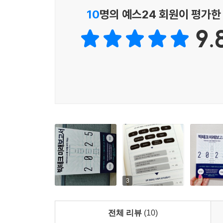
저자는 앞으로의 보안 트렌드는 클라우드이며, 크
10
명의 예스24 회원이 평가한
이커머스 분야에도 새바람이 불고 있다. 기업의 
--- p. 253
9.
기업들의 수요를 흡수하면서 크게 성장했다. 전세
벤처기업임에도 시가총액이 200조를 넘어섰다. 신
애플이 애플카드로 금융업에 진출한 이유가 아이폰
티비 등, 하드웨어와 소프트웨어의 강점을 모두 지
앞으로 새로운 IT기술에 대한 습득이 늦고 데이
위험할까? 책에서는 소매업, 에너지, 금융, 게임, 
데이터 취득이 가능한 아마존 냉장고 같은 가전이
가전으로 업그레이드된다면 가전업계의 판도 역시 
앞으로 3년,
세상은 이런 능력을 원한다
3
애프터 코로나는 기업만의 문제가 아니다. 비즈니스맨
데이터 사이언스, 프로그래밍, 비즈니스 모델 해석
전체 리뷰
(10)
기업들과 주변 벤처 기업들의 동향을 따라가다 보면