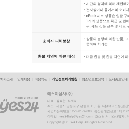
시간의 경과에 의해 재판매가
전자상거래 등에서의 소비자
eBook 세트 상품은 일괄 
1개의 상품으로 취급 및 판매
우, 세트 상품 전부 및 세트
상품의 불량에 의한 반품, 교
소비자 피해보상
준하여 처리됨
환불 지연에 따른 배상
대금 환불 및 환불 지연에 
회사소개
인재채용
이용약관
개인정보처리방침
청소년보호정책
도서홍보안내
대표 : 김석환, 최세라
주소 : 서울시 영등포구 은행로 11, 5층~6층(여의도동,일신
사업자등록번호 : 229-81-37000 통신판매업신고 : 제 200
이메일 : yes24help@yes24.com 호스팅 서비스사업자 :
Copyright ⓒ YES24 Corp. All Rights Reserved.