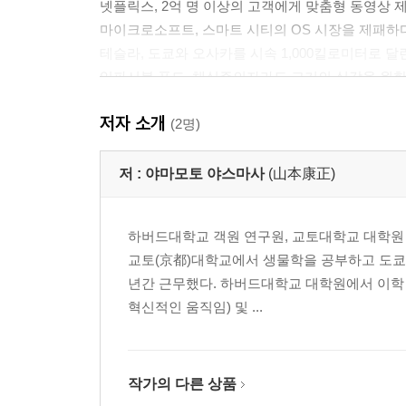
넷플릭스, 2억 명 이상의 고객에게 맞춤형 동영상 
마이크로소프트, 스마트 시티의 OS 시장을 제패하
테슬라, 도쿄와 오사카를 시속 1,000킬로미터로 달
임파서블 푸드, 채식주의자라도 고기의 식감을 원한
로빈후드, 증권업계 최초로 ‘거래 수수료 무료’
저자 소개
크라우드 스트라이크, 전 인구의 텔레워크 사회를 
(2명)
쇼피파이, 아마존과 라쿠텐을 파괴하다
BATH가 GAFA를 따라잡지 못하는 이유
저 :
야마모토 야스마사
(山本康正)
메가트렌드 ① 업종의 벽이 무너지고 복합 기업이 
메가트렌드 ② 사용자 경험 중심의 경영
하버드대학교 객원 연구원, 교토대학교 대학원 객
메가트렌드 ③ 데이터를 쥐어야 미래도 손에 쥔다
교토(京都)대학교에서 생물학을 공부하고 도쿄(
년간 근무했다. 하버드대학교 대학원에서 이학
2. 11개 회사가 만드는 메가트렌드 ①
혁신적인 움직임) 및 ...
업종의 벽이 무너지고 복합 기업이 돌아온다
본업을 정해놓지 않은 기업이 승리한다
카드사와 금융사가 사라진다
코로나 국면에서 홀로 살아남은 월마트의 비밀
작가의 다른 상품