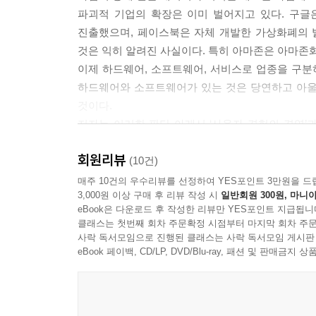
파괴적 기업의 확장은 이미 벌어지고 있다. 구글
임파서블 푸드는 고기의 식감뿐만 아니라 식량 문제,
진출했으며, 페이스북은 자체 개발한 가상화폐의 
드인 ESG(Environmental, Social and G
것은 익히 알려진 사실이다. 특히 아마존은 아마존화(
그리고 임파서블 푸드는 앞으로 세계의 먹거리 산업
이제 하드웨어, 소프트웨어, 서비스로 업종을 구분
는다. 오히려 무리하게 고용을 유지하는 것이 당사
하드웨어와 소프트웨어가 있는 것은 당연하고 아울러
족이 심각해질 텐데 그 해결책이 될 수도 있다.
것이다.
--- p.180
저자는 이러한 판단 아래서 ‘사용자 경험의 경영’과
원하는 정보가 표시될 정도로 서비스는 고도화된다.
비즈니스의 대전환을 소매업계에서 실행하고 있는 벤처
회원리뷰
따라 엔딩을 다르게 내보낼 수도 있다. ‘사용자는
(10건)
고 정해진 이윤을 붙여 판매하는 비즈니스 모델이
성패를 가르는 중요한 포인트다. 고객의 데이터를 손
매주 10건의 우수리뷰를 선정하여 YES포인트 3만원을 드
는 제품의 분위기나 작동 상태만 확인한 후 실제 구
3,000원 이상 구매 후 리뷰 작성 시
일반회원 300원, 마니아
버릴 것이다.
eBook은 다운로드 후 작성한 리뷰만 YES포인트 지급됩니
빅테크 기업의 진화로 읽는
--- p.232
클래스는 첫번째 회차 주문확정 시점부터 마지막 회차 주문
2025 부의 미래
사락 독서모임으로 진행된 클래스는 사락 독서모임 게시판
eBook 페이백, CD/LP, DVD/Blu-ray, 패션 및 판매금
우리 주변에서 자주 사용하는 서비스가 어떤 구조로
코로나 시대는 많은 빅테크 기업에 기회이자 시
엇인지 모르는 사람은 별로 없다. 하지만 QR코드
재택근무가 새로운 트렌드가 되면서 폭발적인 
줌이 왜 이렇게까지 비약적으로 성장하고 있을까? 
클라우드에서 이루어지도록 바꾸었다. 구독 방식의
악하고 한 걸음 더 깊이 들어가 비즈니스의 내용을