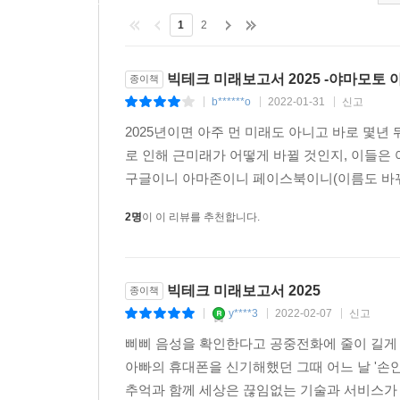
아무리 혁신성이 높은 제품이나 서비스라도 세상에 
1
2
위해서는 기술에 대한 이해와 함께 비즈니스적 감
생존의 지식이 되어줄 것이다
빅테크 미래보고서 2025 -야마모토
종이책
b******o
2022-01-31
신고
|
|
|
2025년이면 아주 먼 미래도 아니고 바로 몇년
로 인해 근미래가 어떻게 바뀔 것인지, 이들은
구글이니 아마존이니 페이스북이니(이름도 바뀌
2명
이 이 리뷰를 추천합니다.
빅테크 미래보고서 2025
종이책
y****3
2022-02-07
신고
|
|
|
삐삐 음성을 확인한다고 공중전화에 줄이 길게 
아빠의 휴대폰을 신기해했던 그때 어느 날 '손
추억과 함께 세상은 끊임없는 기술과 서비스가 