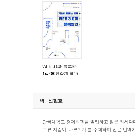
격변하는 업종 ① 운수, 로보택시가 철도를 파괴한
격변하는 업종 ② 영상, 디즈니가 비즈니스의 마지
격변하는 업종 ③ 농업, 도쿄의 20층 빌딩에서 최
격변하는 업종 ④ 보안, 코로나 이후 더욱 가속화될
격변하는 업종 ⑤ 모빌리티, 우버의 라이드셰어링
격변하는 업종 ⑥ 건설, 아마존이 스마트 홈을 노린
격변하는 업종 ⑦ 헬스케어, 애플 웰니스 센터 탄생!
격변하는 업종 ⑧ 물류, 운전기사가 냉장고 안까지
WEB 3.0과 블록체인
3. 11개 회사가 만드는 메가트렌드 ②
16,200
원
(10% 할인)
사용자 경험 중심의 경영
수익이 ‘0’이라도 상관없는 애플카드의 충격
‘팔리지 않는다’는 실패가 아니다
역 :
신현호
스마트폰은 왜 2년 계약일까?
컴퓨터가 메인 디바이스인 시대는 갔다
자동차는 두 달마다 성능이 좋아진다
단국대학교 경제학과를 졸업하고 일본 와세다대
테슬라가 ‘광고비 0, 딜러비 0’에도 팔리는 이유
교류 지킴이 ‘나루지기’를 주재하며 전문 번역
채식주의자가 진정으로 바라는 것