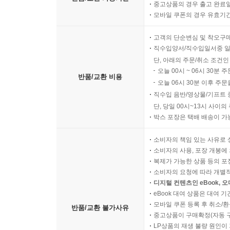
중고상품의 경우 출고 완료일
모바일 쿠폰의 경우 유효기간(
고객의 단순변심 및 착오구
직수입양서/직수입일서중 일
단, 아래의 주문/취소 조건인
오늘 00시 ~ 06시 30분 
반품/교환 비용
오늘 06시 30분 이후 주문
직수입 음반/영상물/기프트 
단, 당일 00시~13시 사이
박스 포장은 택배 배송이 가
소비자의 책임 있는 사유로 
소비자의 사용, 포장 개봉에 
복제가 가능한 상품 등의 포장을 
소비자의 요청에 따라 개별
디지털 컨텐츠인 eBook, 
eBook 대여 상품은 대여 기
모바일 쿠폰 등록 후 취소/환
반품/교환 불가사유
중고상품이 구매확정(자동 
LP상품의 재생 불량 원인이 기