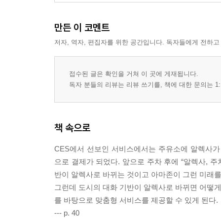
1. 5년 후에 사라지는 기업, 떠오르는 기업
만든 이 코멘트
서브스크립션 도입은 왜 필수 조건인가?
저자, 역자, 편집자를 위한 공간입니다. 독자들에게 전하고
서브스크립션과 리스는 다르다
서브스크립션이 맞지 않는 업계
중간업자는 도태된다
접수된 글은 확인을 거쳐 이 곳에 게재됩니다.
베타, 소매업을 대전환할 벤처 기업
독자 분들의 리뷰는 리뷰 쓰기를, 책에 대한 문의는 1:
5년 후, 특히 위험한 8개 업계
자본 규모는 이제 강점이 아니다
대기업이 벤처 기업에 당하지 않으려면?
책 속으로
2. 5년 후, 당신의 일은 이렇게 바뀐다
CES에서 선보인 서비스에서는 주유소에 알렉사가
5년 후 꼭 필요한 다섯 가지
으로 결제가 되었다. 앞으로 주차 후에 “알렉사, 
사라지는 업계에서 일하는 사람은 어떻게 해야 하는
반이 알렉사로 바뀌는 것이고 아마존이 그런 미래를
항상 배움의 ‘태그’를 늘려라
그런데 도시의 대화 기반이 알렉사로 바뀌면 어떻게
비즈니스를 시작할 때 필요한 세 가지
를 바탕으로 맞춤형 서비스를 제공할 수 있게 된다.
스트럭추럴 홀은 인간관계의 출발점
--- p. 40