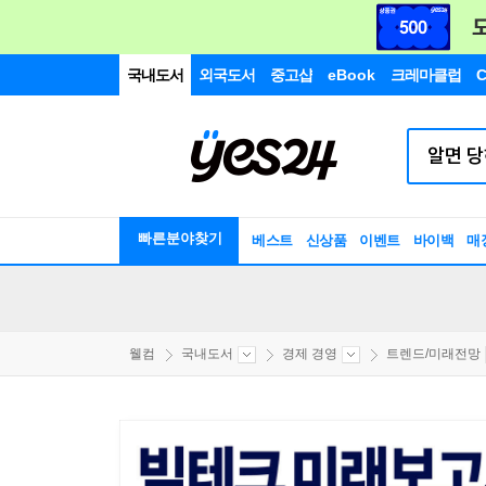
국내도서
외국도서
중고샵
eBook
크레마클럽
C
빠른분야찾기
베스트
신상품
이벤트
바이백
매
웰컴
국내도서
경제 경영
트렌드/미래전망