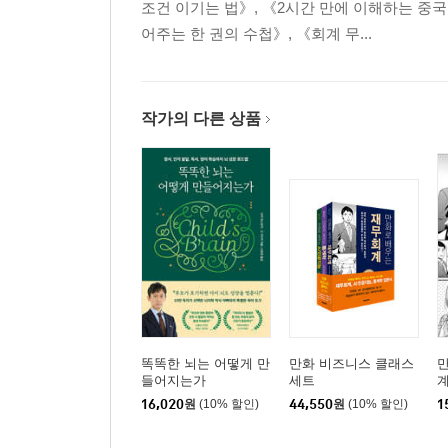
조건 이기는 법》, 《2시간 만에 이해하는 중
줌 사용자, 코로나 사태 20일 동안 1억 명 증가
어주는 한 권의 수첩》, 《회계 무...
‘말’을 건넬 필요조차 없는 스마트 스피커
미래에는 당연해질 스마트 시티
작가의 다른 상품
4. 11개 회사가 만드는 메가트렌드 ③
데이터를 쥐어야 미래도 손에 쥔다
데이터는 ‘정보의 비대칭성’을 해소해준다
애플 vs. 구글의 데이터 전쟁
하드웨어는 경험을 전달하는 하나의 수단일 뿐이다
데이터 소유권은 누구에게 있는가?
숙박업소의 서비스가 달라진다
1분마다 변화하는 항공권 가격
스마트워치로 비밀 보장이 어려워진다
100만 대의 차량에서 얻은 방대한 데이터
똑똑한 뇌는 어떻게 만
만화 비즈니스 클래스
들어지는가
세트
주식, 증권의 활성화
16,020
원
(10% 할인)
44,550
원
(10% 할인)
1
2부 2025년, 어떻게 살아남을까?