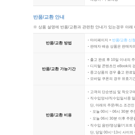
반품/교환 안내
※ 상품 설명에 반품/교환과 관련한 안내가 있는경우 아래 
마이페이지 >
반품/교환 신청
반품/교환 방법
판매자 배송 상품은 판매자와
출고 완료 후 10일 이내의 
디지털 콘텐츠인 eBook의 
반품/교환 가능기간
중고상품의 경우 출고 완료일
모바일 쿠폰의 경우 유효기간(
고객의 단순변심 및 착오구
직수입양서/직수입일서중 일
단, 아래의 주문/취소 조건인
오늘 00시 ~ 06시 30분 
반품/교환 비용
오늘 06시 30분 이후 주문
직수입 음반/영상물/기프트 
단, 당일 00시~13시 사이