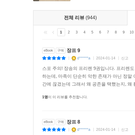
전체 리뷰
(944)
1
2
3
4
5
6
7
8
9
10
장프 9
eBook
구매
d******a
2024-01-14
신고
|
|
|
스포 주의! 장송의 프리렌 9권입니다. 프리렌
하는데, 마족이 단순히 악한 존재가 아닌 정말
간에 끊겼는데 그래서 왜 공존을 택했는지, 왜 
1명
이 이 리뷰를 추천합니다.
장프 8
eBook
구매
d******a
2024-01-14
신고
|
|
|