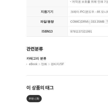
저작권 보호를 위해 인쇄 기
지원기기
크레마 /PC(윈도우 - 4K 모
파일/용량
COMIC(DRM) | 333.35MB
ISBN13
9791137321991
관련분류
카테고리 분류
eBook
만화
판타지/SF
이 상품의 태그
#애니화