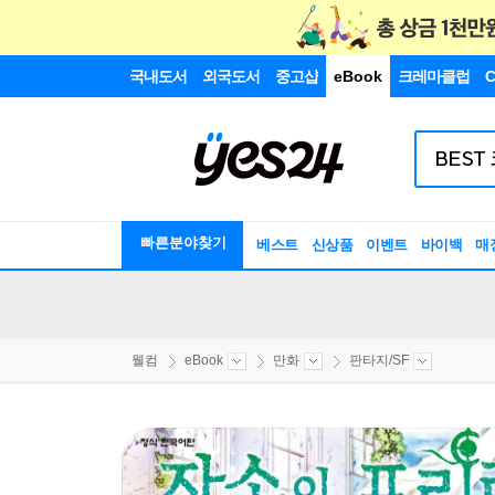
국내도서
외국도서
중고샵
eBook
크레마클럽
C
빠른분야찾기
베스트
신상품
이벤트
바이백
매
웰컴
eBook
만화
판타지/SF