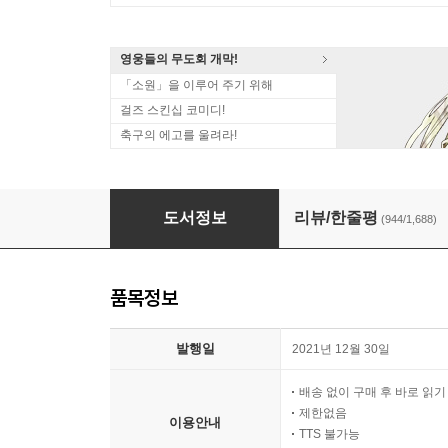
영웅들의 무도회 개막!
「소원」을 이루어 주기 위해
걸즈 스킨십 코미디!
축구의 에고를 울려라!
장송의 프리렌
도서정보
리뷰/한줄평
(944/1,688)
품목정보
발행일
2021년 12월 30일
배송 없이 구매 후 바로 읽
제한없음
이용안내
TTS 불가능