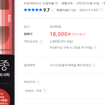
마크 라이너스
저/
김아림
역
세종서적
2022년 01월 24일
9.7
회원리뷰(
89
건)
판매지수 4,407
정가
20,000원
18,000
원
판매가
(10% 할인)
YES포인트
1,000원 (5% 적립)
5만원이상 구매 시 2천원 추가적립
결제혜택
카드/간편결제 혜택을 확인하세요
배송안내
배송비 : 무료