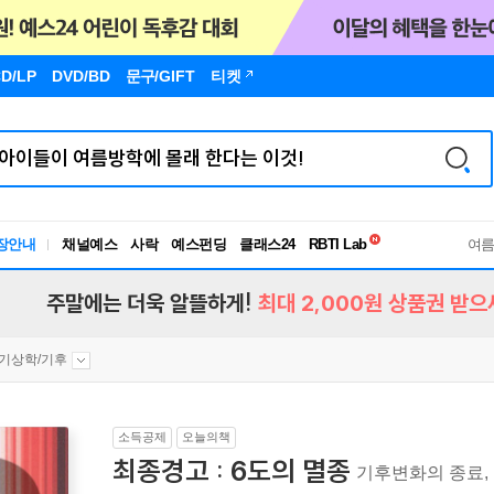
D/LP
DVD/BD
문구
/GIFT
티켓
독서유형검사
RBTI Lab
장안내
채널예스
사락
예스펀딩
클래스24
여
독서유형검사
주말에는 더욱 알뜰하게!
최대 2,000원 상품권 받으
기상학/기후
소득공제
오늘의책
최종경고 : 6도의 멸종
기후변화의 종료,