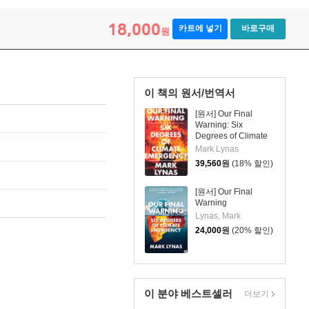
18,000
카트에 넣기
바로구매
원
이 책의 원서/번역서
[원서] Our Final
Warning: Six
Degrees of Climate
Emergency
Mark Lynas
39,560
원
(18% 할인)
[원서] Our Final
Warning
Lynas, Mark
24,000
원
(20% 할인)
이 분야 베스트셀러
더보기