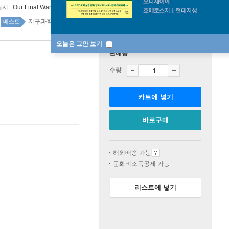
원서 :
Our Final Warning: Six Degrees of Climate Emergency
지구과학 20위
자연과학 top20 21주
베스트
오늘은 그만 보기
판매중
수량
카트에 넣기
바로구매
해외배송 가능
문화비소득공제 가능
리스트에 넣기