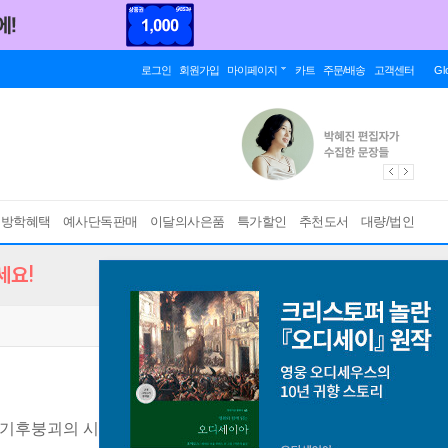
로그인
회원가입
마이페이지
카트
주문/배송
고객센터
Gl
름방학혜택
예사단독판매
이달의사은품
특가할인
추천도서
대량/법인
세요!
 기후붕괴의 시작