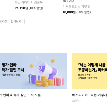
sh Gene
유발 하라리 저/조현욱 역/이태수 감수
김영사
|
리처드 도킨스 저/홍영남,이상임 공역
24,120
원
(10% 할인)
18,000
원
(10% 할인)
보세요.
전체보기
가 인하 & 특가 할인 도서 모음
예스리커버 : 뇌는 어떻
시
소진시