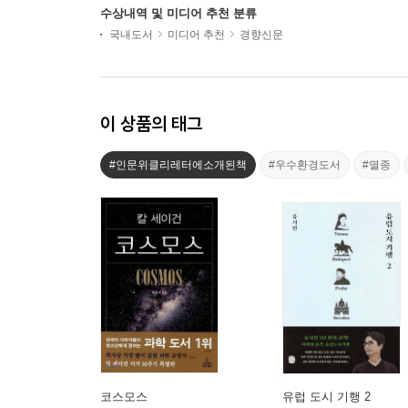
수상내역 및 미디어 추천 분류
국내도서
미디어 추천
경향신문
이 상품의 태그
#인문위클리레터에소개된책
#우수환경도서
#멸종
코스모스
유럽 도시 기행 2