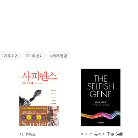
#기후위기
#기후변화
#세계멸망
사피엔스
이기적 유전자 The Selfi