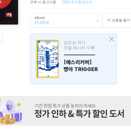
구매 시 참고사항
2022 우수환경도서
eBook
이 상품을 팔기
14,000원
김은성 작가
친필 메시지 수록
---------------
[예스리커버]
빵야 TRIGGER