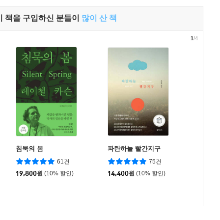
이 책을 구입하신 분들이
많이 산 책
1
/4
침묵의 봄
파란하늘 빨간지구
61건
75건
19,800
원
(10% 할인)
14,400
원
(10% 할인)