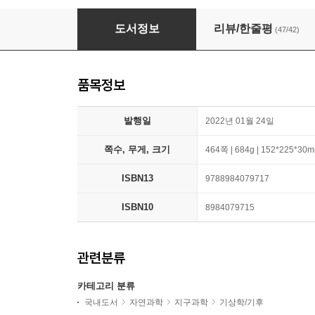
최종경고 : 6도의 멸종
도서정보
리뷰/한줄평
(47/42)
품목정보
발행일
2022년 01월 24일
쪽수, 무게, 크기
464쪽 | 684g | 152*225*30
ISBN13
9788984079717
ISBN10
8984079715
관련분류
카테고리 분류
국내도서
자연과학
지구과학
기상학/기후