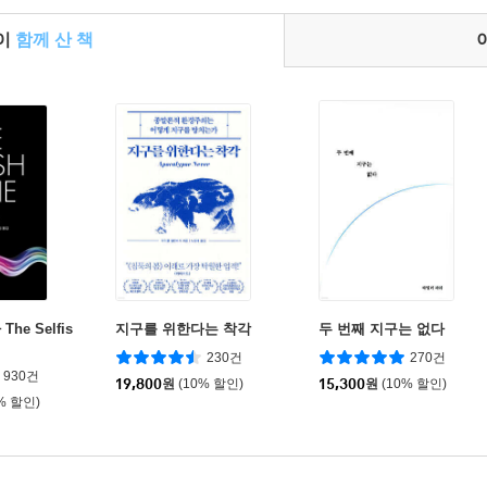
들이
함께 산 책
he Selfis
지구를 위한다는 착각
두 번째 지구는 없다
230건
270건
930건
19,800
원
(10% 할인)
15,300
원
(10% 할인)
% 할인)