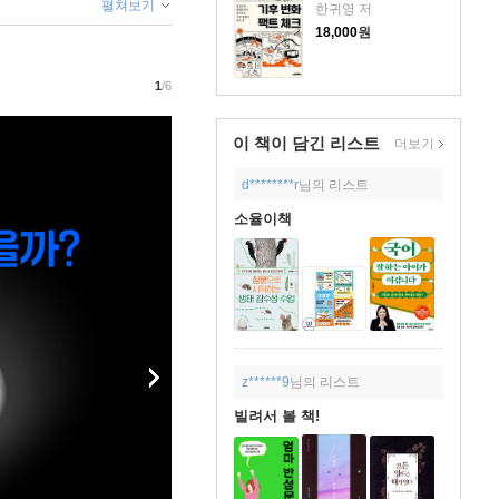
펼쳐보기
한귀영 저
18,000
원
1
/6
이 책이 담긴
리스트
더보기
d********r
님의 리스트
소율이책
z******9
님의 리스트
빌려서 볼 책!