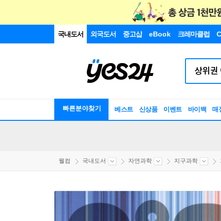
국내도서
외국도서
중고샵
eBook
크레마클럽
C
빠른분야찾기
베스트
신상품
이벤트
바이백
매
웰컴
국내도서
자연과학
지구과학