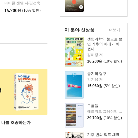
마이클 샌델 저/김선욱 감수/김명철 역
와이즈베리
|
을유문화사
|
16,200
원
(10% 할인)
이 분야 신상품
더보기
생명과학의 눈으로 보
면 기후의 미래가 바
뀐다
김미정 저
16,200
원
(10% 할인)
공기의 탐구
김기융 저
15,960
원
(5% 할인)
구름들
에드워드 그레이엄 저/서정아 역
29,700
원
(10% 할인)
게 나를 조종하는가
기후 변화 팩트 체크