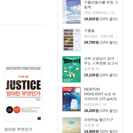
구름관찰자를 위한 그
림책
개빈 프레터피니 저/윌리엄 그릴 그림/김성훈 역
16,920
원
(10% 할인)
구름들
에드워드 그레이엄 저/서정아 역
29,700
원
(10% 할인)
과학 선생님이 읽어
주는 기후변화 보고서
김추령 저
15,120
원
(10% 할인)
NEWTON
HIGHLIGHT 뉴턴 하
이라이트 133 날씨와
기상
뉴턴프레스 저
16,200
원
(10% 할인)
파란하늘 빨간지구
조천호 저
정의란 무엇인가
14,400
원
(10% 할인)