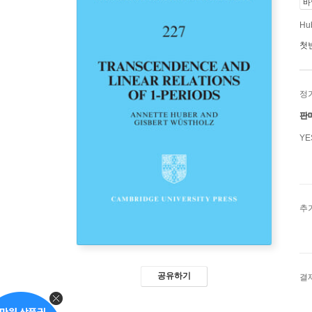
바
Hub
첫
정
판
Y
추
공유하기
결