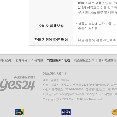
eBook 세트 상품은 일괄 
1개의 상품으로 취급 및 판매
우, 세트 상품 전부 및 세트
상품의 불량에 의한 반품, 교
소비자 피해보상
준하여 처리됨
환불 지연에 따른 배상
대금 환불 및 환불 지연에 
회사소개
인재채용
이용약관
개인정보처리방침
청소년보호정책
도서홍보안내
대표 : 김석환, 최세라
주소 : 서울시 영등포구 은행로 11, 5층~6층(여의도동,일신
사업자등록번호 : 229-81-37000 통신판매업신고 : 제 200
이메일 : yes24help@yes24.com 호스팅 서비스사업자 :
Copyright ⓒ YES24 Corp. All Rights Reserved.