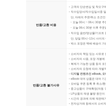
고객의 단순변심 및 착오구
직수입양서/직수입일서중 일
단, 아래의 주문/취소 조건인
오늘 00시 ~ 06시 30분 
반품/교환 비용
오늘 06시 30분 이후 주문
직수입 음반/영상물/기프트 
단, 당일 00시~13시 사이
박스 포장은 택배 배송이 가
소비자의 책임 있는 사유로 
소비자의 사용, 포장 개봉에 
복제가 가능한 상품 등의 포장을 
소비자의 요청에 따라 개별
디지털 컨텐츠인 eBook, 
eBook 대여 상품은 대여 기
모바일 쿠폰 등록 후 취소/환
반품/교환 불가사유
중고상품이 구매확정(자동 
LP상품의 재생 불량 원인이 기
시간의 경과에 의해 재판매가
전자상거래 등에서의 소비자