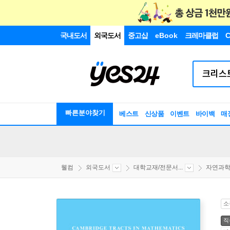
국내도서
외국도서
중고샵
eBook
크레마클럽
C
빠른분야찾기
베스트
신상품
이벤트
바이백
매
웰컴
외국도서
대학교재/전문서...
자연과
소
직