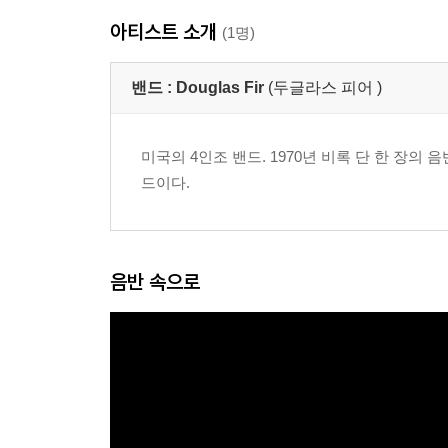
아티스트 소개
(1명)
밴드 :
Douglas Fir
(두글라스 피어 )
미국의 4인조 밴드. 1970년 비록 단 한 장
드이다.
음반 속으로