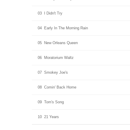
03
I Didn't Try
04
Early In The Morning Rain
05
New Orleans Queen
06
Moratorium Waltz
07
Smokey Joe's
08
Comin' Back Home
09
Tom's Song
10
21 Years