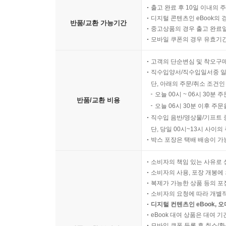
출고 완료 후 10일 이내의 
디지털 콘텐츠인 eBook의 
반품/교환 가능기간
중고상품의 경우 출고 완료일
모바일 쿠폰의 경우 유효기간(
고객의 단순변심 및 착오구
직수입양서/직수입일서중 일
단, 아래의 주문/취소 조건인
오늘 00시 ~ 06시 30분 
반품/교환 비용
오늘 06시 30분 이후 주문
직수입 음반/영상물/기프트 
단, 당일 00시~13시 사이
박스 포장은 택배 배송이 가
소비자의 책임 있는 사유로 
소비자의 사용, 포장 개봉에 
복제가 가능한 상품 등의 포장을 
소비자의 요청에 따라 개별
디지털 컨텐츠인 eBook, 
eBook 대여 상품은 대여 기
모바일 쿠폰 등록 후 취소/환