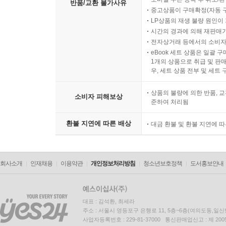
반품/교환 불가사유
중고상품이 구매확정(자동 
LP상품의 재생 불량 원인이 기
시간의 경과에 의해 재판매가
전자상거래 등에서의 소비자
eBook 세트 상품은 일괄 
1개의 상품으로 취급 및 판매
우, 세트 상품 전부 및 세트
상품의 불량에 의한 반품, 교
소비자 피해보상
준하여 처리됨
환불 지연에 따른 배상
대금 환불 및 환불 지연에 
회사소개
인재채용
이용약관
개인정보처리방침
청소년보호정책
도서홍보안내
대표 : 김석환, 최세라
주소 : 서울시 영등포구 은행로 11, 5층~6층(여의도동,일신
사업자등록번호 : 229-81-37000 통신판매업신고 : 제 200