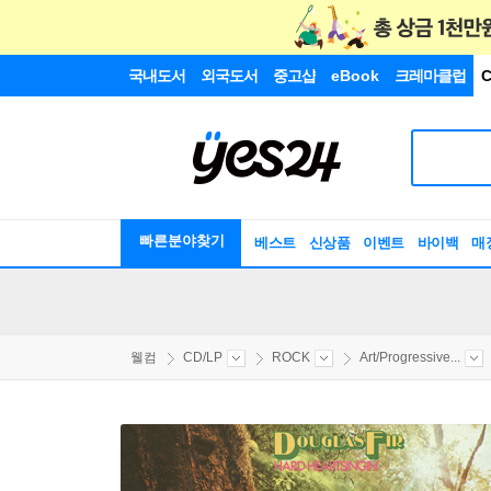
국내도서
외국도서
중고샵
eBook
크레마클럽
C
빠른분야찾기
베스트
신상품
이벤트
바이백
매
웰컴
CD/LP
ROCK
Art/Progressive...