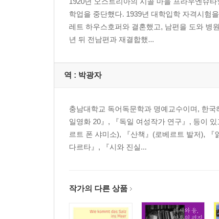
1920년 오스트리아의 시골 마을 프라우엔슈
학업을 중단했다. 1939년 대학입학 자격시험을
레트 하우스호퍼와 결혼했고, 남편을 도와 병원
년 뒤 전남편과 재결합했...
역 :
박광자
충남대학교 독어독문학과 명예교수이며, 한국헤
일영화 20』, 『독일 여성작가 연구』, 등이 
르트 폰 샤미소), 『산책』(로베르트 발저), 
다르타』, 『시와 진실...
작가의 다른 상품