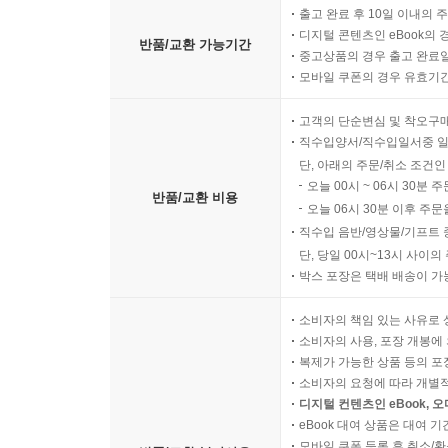
출고 완료 후 10일 이내의 
디지털 콘텐츠인 eBook의 
반품/교환 가능기간
중고상품의 경우 출고 완료일
모바일 쿠폰의 경우 유효기간(
고객의 단순변심 및 착오구
직수입양서/직수입일서중 일
단, 아래의 주문/취소 조건인
오늘 00시 ~ 06시 30분 
반품/교환 비용
오늘 06시 30분 이후 주문
직수입 음반/영상물/기프트 
단, 당일 00시~13시 사이
박스 포장은 택배 배송이 가
소비자의 책임 있는 사유로 
소비자의 사용, 포장 개봉에 
복제가 가능한 상품 등의 포장을 
소비자의 요청에 따라 개별
디지털 컨텐츠인 eBook, 
eBook 대여 상품은 대여 기
모바일 쿠폰 등록 후 취소/환