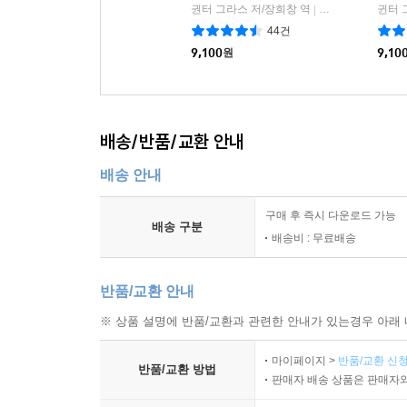
권터 그라스 저/장희창 역
민음사
귄터 
|
44건
9,100
원
9,10
배송/반품/교환 안내
배송 안내
구매 후 즉시 다운로드 가능
배송 구분
배송비 : 무료배송
반품/교환 안내
※ 상품 설명에 반품/교환과 관련한 안내가 있는경우 아래 
마이페이지 >
반품/교환 신청
반품/교환 방법
판매자 배송 상품은 판매자와