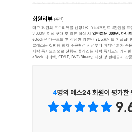
더듬어 추적한 일자 관념들이 엿보이는 대목마다 진
회원리뷰
400쪽에 달하는 거대한 소설이지만, 배경은 지극
(4건)
과거와 미래를 잇는 유일한 연결고리에 다름 아닙니
매주 10건의 우수리뷰를 선정하여 YES포인트 3만원을 드
3,000원 이상 구매 후 리뷰 작성 시
일반회원 300원, 마니아
계속해서 씌이고 있는 글입니다. 보이지 않는 벽
eBook은 다운로드 후 작성한 리뷰만 YES포인트 지급됩니
느껴지기도 합니다. 물론 벽을 대단한 사회적, 생태적
클래스는 첫번째 회차 주문확정 시점부터 마지막 회차 주문
우리와 그들을 가르고 배제하는 일상적인 경계이기
사락 독서모임으로 진행된 클래스는 사락 독서모임 게시판
무방비한 침입을 맞서 돋아난 보호벽이 되는 법도 
eBook 페이백, CD/LP, DVD/Blu-ray, 패션 및 판매금
이 소설과 비슷한 소설이 몇 작품이고 떠오르지만 
세계에 발들인 『벽』의 주인공은, 그러나 로빈슨 
처럼 대자연 속에 처한 유일한 인간이지만, 엄숙히
4
명의 예스24 회원이 평가한
9.