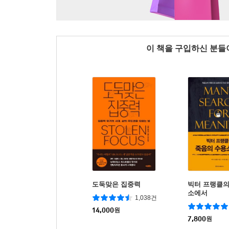
이 책을 구입하신 분
도둑맞은 집중력
빅터 프랭클의
소에서
1,038건
14,000
원
7,800
원