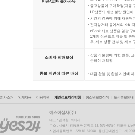
반품/교환 불가사유
중고상품이 구매확정(자동 
LP상품의 재생 불량 원인이 기
시간의 경과에 의해 재판매가
전자상거래 등에서의 소비자
eBook 세트 상품은 일괄 
1개의 상품으로 취급 및 판매
우, 세트 상품 전부 및 세트
상품의 불량에 의한 반품, 교
소비자 피해보상
준하여 처리됨
환불 지연에 따른 배상
대금 환불 및 환불 지연에 
회사소개
인재채용
이용약관
개인정보처리방침
청소년보호정책
도서홍보안내
대표 : 김석환, 최세라
주소 : 서울시 영등포구 은행로 11, 5층~6층(여의도동,일신
사업자등록번호 : 229-81-37000 통신판매업신고 : 제 200