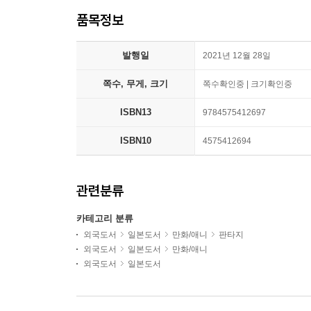
품목정보
발행일
2021년 12월 28일
쪽수, 무게, 크기
쪽수확인중 | 크기확인중
ISBN13
9784575412697
ISBN10
4575412694
관련분류
카테고리 분류
외국도서
일본도서
만화/애니
판타지
외국도서
일본도서
만화/애니
외국도서
일본도서