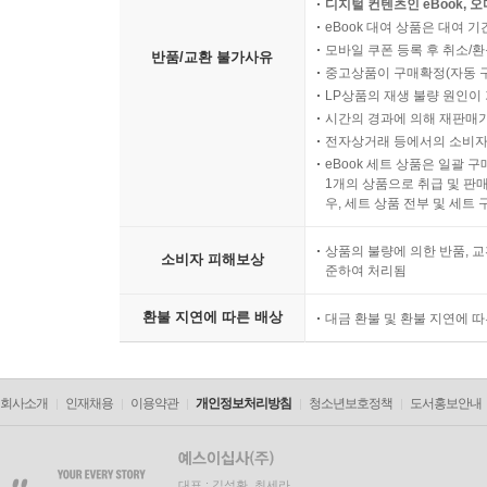
디지털 컨텐츠인 eBook, 
eBook 대여 상품은 대여 기
모바일 쿠폰 등록 후 취소/환
반품/교환 불가사유
중고상품이 구매확정(자동 
LP상품의 재생 불량 원인이 기
시간의 경과에 의해 재판매가
전자상거래 등에서의 소비자
eBook 세트 상품은 일괄 
1개의 상품으로 취급 및 판매
우, 세트 상품 전부 및 세트
상품의 불량에 의한 반품, 교
소비자 피해보상
준하여 처리됨
환불 지연에 따른 배상
대금 환불 및 환불 지연에 
회사소개
인재채용
이용약관
개인정보처리방침
청소년보호정책
도서홍보안내
대표 : 김석환, 최세라