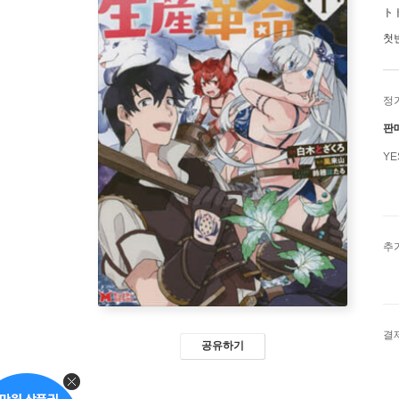
ト
첫
정
판
Y
추
결
공유하기