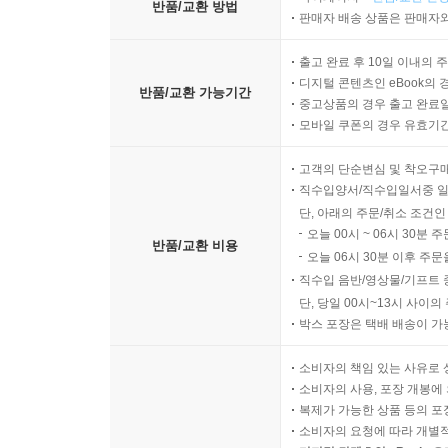
반품/교환 방법
판매자 배송 상품은 판매자와
출고 완료 후 10일 이내의 
디지털 콘텐츠인 eBook의 
반품/교환 가능기간
중고상품의 경우 출고 완료일
모바일 쿠폰의 경우 유효기간(
고객의 단순변심 및 착오구
직수입양서/직수입일서중 일
단, 아래의 주문/취소 조건인
오늘 00시 ~ 06시 30분 
반품/교환 비용
오늘 06시 30분 이후 주문
직수입 음반/영상물/기프트 
단, 당일 00시~13시 사이
박스 포장은 택배 배송이 가
소비자의 책임 있는 사유로 
소비자의 사용, 포장 개봉에 
복제가 가능한 상품 등의 포장을 
소비자의 요청에 따라 개별