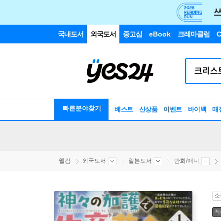
국내도서
외국도서
중고샵
eBook
크레마클럽
C
빠른분야찾기
베스트
신상품
이벤트
바이백
매
웰컴
외국도서
일본도서
만화/애니
소
직